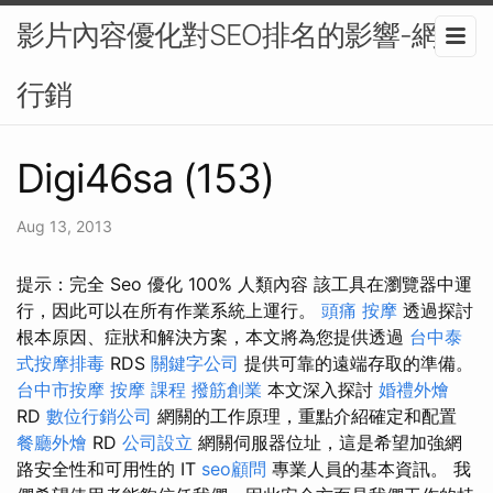
影片內容優化對SEO排名的影響-網路
行銷
Digi46sa (153)
Aug 13, 2013
提示：完全 Seo 優化 100% 人類內容 該工具在瀏覽器中運
行，因此可以在所有作業系統上運行。
頭痛 按摩
透過探討
根本原因、症狀和解決方案，本文將為您提供透過
台中泰
式按摩排毒
RDS
關鍵字公司
提供可靠的遠端存取的準備。
台中市按摩
按摩 課程
撥筋創業
本文深入探討
婚禮外燴
RD
數位行銷公司
網關的工作原理，重點介紹確定和配置
餐廳外燴
RD
公司設立
網關伺服器位址，這是希望加強網
路安全性和可用性的 IT
seo顧問
專業人員的基本資訊。 我