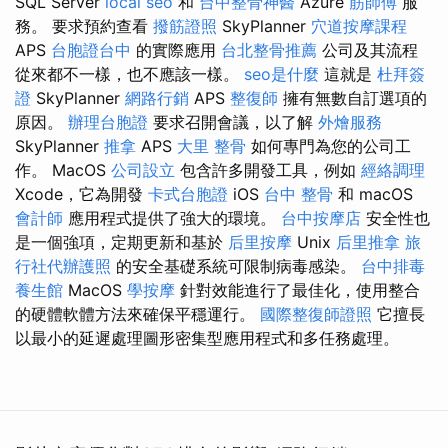
SQL Server
local seo
和
台中整骨神醫
Azure
筋師傅
服
務。 要求預約查看
撥筋證照
SkyPlanner
穴道按摩課程
APS
台胞證台中
的實際應用
台北整骨推薦
公司及其流程
從來都不一樣，也不應該一樣。
seo是什麼
這就是
杜拜簽
證
SkyPlanner
網路行銷
APS
整復師
擁有無數自訂選項的
原因。
辦理台胞證
要求召開會議，以了解
外燴服務
SkyPlanner
推拿
APS
大里 整骨
如何專門為您的公司工
作。 MacOS
公司設立
包含許多開發工具，例如
經絡調理
Xcode，它為開發
卡式台胞證
iOS
台中 整骨
和 macOS
會計師
應用程式提供了強大的環境。
台中按摩店
安全性也
是一個強項，定期更新和基於
后里按摩
Unix
后里推拿
旅
行社代辦護照
的安全基礎系統可限制病毒感染。
台中排毒
養生館
MacOS
學按摩
針對效能進行了最佳化，使用整合
的硬體軟體方法來確保平穩運行。
國際整復師證照
它擅長
以最小的延遲處理圖形密集型應用程式和多任務處理。