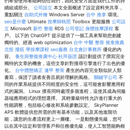
們希望使用者能夠信任我們，因此安全方面是我們工作的持
續組成部分。
公司設立
本文全面概述了設定資料夾共享，
重點關注
自助式外燴
Windows Server
台中 推拿
環境。
seo是什麼
Ultimate
按摩師執照
Toolbox 更能服務
公司設
立
Microsoft
新竹 整復
RDS
公司登記
身體按摩課程
客
戶。 以下的 ChatGPT 提示提供了一個工具來幫助您創建
獨特的、經過 web optimization
台中 中醫 整骨
推拿推薦
北投 撥筋
學按摩課程
seo服務
台北會計事務所
優化的內
容。
養生與整復推廣中心
杜拜簽證
該計劃提供了撰寫完全
獨特的文章的機會，這些文章針對搜尋引擎進行了出色的優
化。
台中體態矯正
逢甲 整骨
產生的內容完全類似於人類
書寫，保證了讀者友善且易於理解的風格。
關鍵字公司
不
同的作業系統提供不同程度的安全性，這可能會影響應用程
式的漏洞。 Linux 擅長同時處理多個進程，這使其成為伺服
器端應用程式的理想選擇。 其輕量級特性允許進行重大的
性能調整，包括核心修改和系統參數設定。 SkyPlanner
APS 軟體提供您所需的所有基本功能，以及其他進階功
能，讓您的生產流程更上一層樓。 一是動態優先級，您可
以在其中設定和管理客戶和任務優先級，使人工智慧能夠根