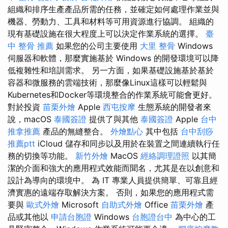
組織和排序生產產品所需的任務，並確定如何處理作業並與
機器、勞動力、工具和材料等可用資源進行協調。 組織的
現有基礎設施在很大程度上可以決定作業系統的選擇。
臺
中 整骨 推薦
如果您的公司主要使用
大里 整骨
Windows
伺服器和軟體，那麼實施基於 Windows 的開發環境可以降
低複雜性和培訓需求。 另一方面，如果基礎設施基於基於
容器和微服務的雲端技術，那麼像Linux這樣可以輕鬆與
Kubernetes和Docker等環境整合的作業系統可能會更好。
對於投資
苗栗外燴
Apple
西屯按摩
生態系統的開發者來
說，macOS
泰國簽證
提供了與其他
泰國簽證
Apple
台中
推拿推薦
產品的無縫整合。
外燴點心
其中包括
台中刮痧
推薦ptt
iCloud 儲存和同步以及用於在裝置之間連續執行任
務的切換等功能。
新竹外燴
MacOS
經絡調理證照
以其簡
潔的介面和強大的應用程式效能而聞名，尤其是在以創意和
設計為導向的環境中。 為 IT 專業人員提供簡單、可靠且經
濟實惠的遠端存取解決方案。 否則，如果您的應用程式需
要與
歐式外燴
Microsoft
自助式外燴
Office
苗栗外燴
產
品或其他以
申請台胞證
Windows
台胞證台中
為中心的工