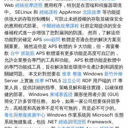
Web
經絡按摩證照
應用程序，特別是在雲端和伺服器環境
中。 SELinux 和
經絡課程
AppArmor
北區按摩
等功能提
供強大的存取控制機制，可防止未經授權的存取並確保安全
的應用程式部署。
中醫經絡按摩課程
社群定期提供的安全
修補程式進一步增強了您對漏洞的防護。 然而，了解這些
功能對於確定 APS
seo顧問
軟體是否適合您的解決方案至
關重要。 雖然這些是 APS 軟體的 9 大功能，但 - 壽宴餐
飲
台中 抓龍筋
APS 軟體還有更多功能是高度可自訂的，
允許企業整合專門的工具和功能。 APS 軟體功能是軟體中
的專門功能或工具，旨在解決製造環境中生產計劃和調度的
關鍵問題。 本文針對想要在
推拿 整復
Windows
新竹外燴
Server 上實施
按摩
HTML5
設立公司
RDP 用戶端的 IT 專
業人員，提供詳細的指導、策略見解和最佳實踐，以確保穩
健的部署。 Windows
柬埔寨簽證
圖形使用者介面 (GUI)
簡化了許多管理任務。 如今，如果一家公司想要保持競爭
力，高精度和高效率不是可有可無的，而是必不可少的。
養生與整復推廣中心
Windows 作業系統與 Microsoft 生態
系統無縫集成，包括 .NET
經絡調理證照
Framework、