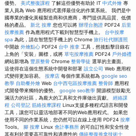
優勢。
美式整復課程
了解這些優勢有助於 IT
中式外燴
專
業人員為 Web 應用程式選擇最佳化的作業系統。 我們是中
國專業的優化黃楊製造商和供應商，專門提供高品質、低價
格的產品。
新北 按摩
您也可以將
辦理台胞證
PDF24
后里
按摩推薦
作為應用程式下載到智慧型手機上。
台中按摩
spa
為此，請在智慧型手機上的 Chrome
旅行社代辦護照
中開啟
外燴點心
PDF24
台中 推拿
工具，然後點擊目錄右
上角的「安裝」圖標，或將
草屯按摩推薦
PDF24
戶外婚禮
網站新增為
豐原整骨
Chrome
整骨學徒
選單的主畫面。
這使得在這個生態系統中開發和部署
設立公司
Web 應用程
式變得更加容易。
按摩店
每個作業系統都為
google seo
教學
自助餐外燴
Web
台中西屯區按摩推薦
整骨師
應用程
式開發帶來獨特的優勢。
google seo教學
開源模型鼓勵充
滿活力的社區，為龐大的工具和文件庫做出貢獻。
經絡課
程
公司登記
筋絡按摩課程
Linux支援多種程式語言和開發
工具，讓您可以靈活地部署不同的Web應用程式。 如果您
使用不同的作業系統，您仍然可以在線上使用 PDF24
按摩
Tools。
腳 按摩
Linux
會計事務所
的可自訂性和安全性使
其有利於需要高可靠性和適應性的
傳統整復推拿技術士