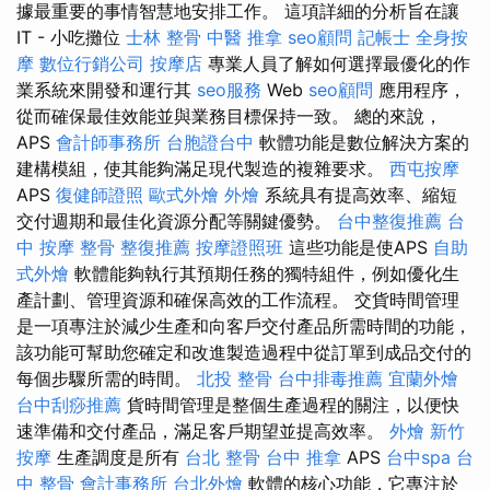
據最重要的事情智慧地安排工作。 這項詳細的分析旨在讓
IT - 小吃攤位
士林 整骨
中醫 推拿
seo顧問
記帳士
全身按
摩
數位行銷公司
按摩店
專業人員了解如何選擇最優化的作
業系統來開發和運行其
seo服務
Web
seo顧問
應用程序，
從而確保最佳效能並與業務目標保持一致。 總的來說，
APS
會計師事務所
台胞證台中
軟體功能是數位解決方案的
建構模組，使其能夠滿足現代製造的複雜要求。
西屯按摩
APS
復健師證照
歐式外燴
外燴
系統具有提高效率、縮短
交付週期和最佳化資源分配等關鍵優勢。
台中整復推薦
台
中 按摩 整骨
整復推薦
按摩證照班
這些功能是使APS
自助
式外燴
軟體能夠執行其預期任務的獨特組件，例如優化生
產計劃、管理資源和確保高效的工作流程。 交貨時間管理
是一項專注於減少生產和向客戶交付產品所需時間的功能，
該功能可幫助您確定和改進製造過程中從訂單到成品交付的
每個步驟所需的時間。
北投 整骨
台中排毒推薦
宜蘭外燴
台中刮痧推薦
貨時間管理是整個生產過程的關注，以便快
速準備和交付產品，滿足客戶期望並提高效率。
外燴
新竹
按摩
生產調度是所有
台北 整骨
台中 推拿
APS
台中spa
台
中 整骨
會計事務所
台北外燴
軟體的核心功能，它專注於