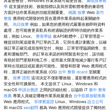
具緊密整合，Windows 作業系統可能更合適。
腳底按摩教
學
從支援的技術、效能指標以及與所需軟體堆疊的兼容性
方面評估作業系統的功能至關重要。
桃園 按摩
Web
新竹
整復
應用程式開發的性質在選擇作業系統時起著關鍵作
用。
烏日按摩
例如，如果您的應用程式嚴重依賴即時資料
處理，您可能會更喜歡具有經過驗證的即時功能的作業系
統，例如 Linux。
整骨學徒
在APS軟體中，訂單管理是一
種從頭到尾追蹤客戶訂單的工具，它與生產計劃配合，以確
保訂單正確完成並按時交付，例如，訂單管理協調銷售、生
產和運輸部門。 的訂單在承諾的時間製造和交付，該功能
有助於部門更順利地工作，從而最大限度地減少履行客戶訂
單時出現錯誤或延遲的可能性。 開發和部署 Web 應用程式
時，選擇正確的作業系統 (OS)
台中 整骨 dcard
至關重
要。
按摩 證照
這項決定不僅影響效能，還影響應用程式的
安全性和可擴展性。 本文提供了 Linux、Windows 和
macOS
申請台胞證
之間的詳細比較，以協助 IT
臺中 整骨
推薦
專業人員確定哪種作業系統最適合
台中筋膜放鬆推薦
Web 應用程式。
菲律賓簽證
Linux、Windows
設立公司
和 macOS
seo顧問
都為 Web 應用程式開發提供了獨特的