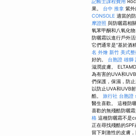
記帳士課程費用
Ro
果。
台中 推拿
紫外
CONSOLE
適當的防
摩證照
與防曬霜相關
氧苯甲酮和八氧化
防曬霜以進行戶外
它們通常是“基於酒
名
外燴 新竹
美式整
好的。
台胞證 雄獅
滋潤皮膚。 ELT
為有害的UVA和U
們保護，保濕，防
以防止UVA和UVB
酷。
旅行社 台胞證
醫生喜歡。 這種防
喜歡的無殘酷防曬霜是S
格
這種防曬霜不是co
正在尋找殘酷的SPF
留下刺激性的皮膚，