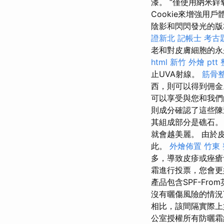
漆。 “僅使用納米
Cookie來增強用
陰影和閃閃發光的
證新北
記帳士 考古
老和對皮膚細胞的
html
新竹 外燴 ptt
止UVA射線。
筋骨
西，則可以得到佣
可以享受與您和我們
則成分確認了這些
其組成部分是礁石
就會越美麗。 由於
此。
外燴佈置
竹東
多，導致皮疹或痤
霜進行投票，您會更
產品包含SPF-Fr
沒有曬傷風險的情
相比，該間隔實際上
公室授權所有防曬