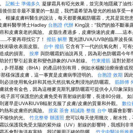
用。
記帳士 準備多久
凝膠霜具有啞光效果，並完美地隱藏了油性
最後但並非最不重要的一點是，我們還希望為發光的粉絲享受一
。 根據皮膚科醫生的說法，每天都要佩戴防曬霜，尤其是當您
膚科醫學博士Hadley
台胞證 代辦
King說：“我們的臉不斷
癌和皮膚衰老的風險。 皮脂生產過多，皮膚快速的皮膚……這
……不要再尋找它了！
撥筋 解壓
寬光譜UVA/UVB的臨界波長
綿技術吸收表面皮脂。
台中 撥筋
它含有下一代的抗氧化劑，可有
素造成的損害。
按摩
與防曬霜奶油說再見，因為彩色防曬霜今年帶
助於打擊引起衰老和變色跡象的UVA射線。
竹東撥筋
這對於那
A），β-羥基酸（BHA）的產品特別有用，例如水楊酸治療痤瘡或
鋅那樣保護皮膚，這一事實是皮膚病學證明的。
台胞證 效期
因此
則必須使用氧化鋅和其他天然抗氧化劑浸泡的防曬霜。
筋師傅
膚就會有金色，因為這種麥克斯乳膠防曬霜可提供令人印象深
梳子原可保護您的皮膚免受有害射線的影響，長達80分鐘。 如
則遲早是UVA和UVB輻射克服了皮膚/皮膚的質量和外觀。
數位
膚灼熱和皮膚癌的風險。
搜索
茶會
精誠路 整復 台中
噴霧會影響
下不愉快的光。
竹北整脊
辦護照
您可以每天使用幾次，耐水性，不
霜以保護我免受太陽的紫外線（UV）射線的影響時，我感到非
霜不會對海洋有害時，我試圖用正確的防曬。
竹北中醫診所推