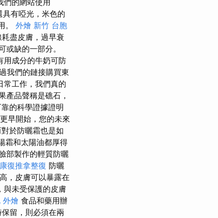
我們的網站使用
p還具有啞光，米色的
作用。
外燴 新竹
台胞
線耗盡皮膚，過早衰
可或缺的一部分。
有用成分的牛奶可防
過我們的鏈接購買東
日常工作，我們真的
果產品聲稱是礁石，
可靠的科學證據證明
您更早開始，您的未來
而對於防曬霜也是如
陽霜和太陽油都厚得
臉部製作的輕質防曬
_康復推拿整復
防曬
越高，皮膚可以暴露在
，與未受保護的皮膚
 外燴
食品和藥用辦
時保留，則必須在兩