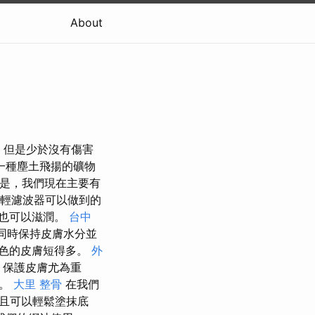
About
，但是少於沒有傷害
一種塵土飛揚的礦物
是，我們現在主要有
學輕濾波器可以做到的
它也可以滋潤。
台中
同時保持皮膚水分並
棕色的皮膚短得多。
外
，保護皮膚尤為重
下。
大里 整骨
在我們
並且可以輕鬆塗抹底