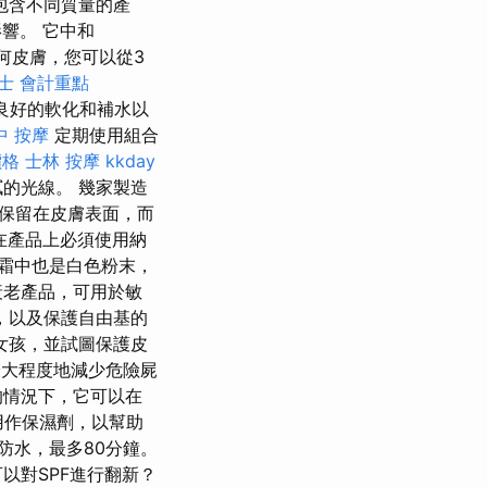
包含不同質量的產
影響。 它中和
何皮膚，您可以從3
士 會計重點
良好的軟化和補水以
中 按摩
定期使用組合
價格
士林 按摩
kkday
的光線。 幾家製造
保留在皮膚表面，而
在產品上必須使用納
霜中也是白色粉末，
衰老產品，可用於敏
，以及保護自由基的
女孩，並試圖保護皮
大程度地減少危險屍
的情況下，它可以在
用作保濕劑，以幫助
防水，最多80分鐘。
以對SPF進行翻新？