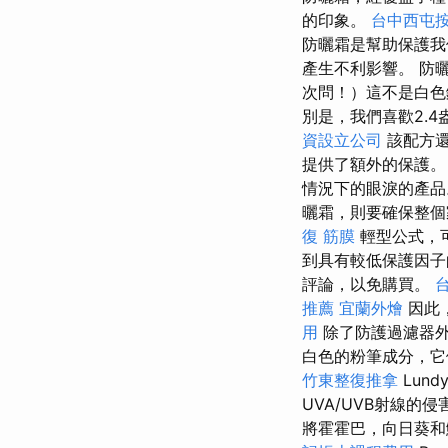
的印象。
台中西屯
防曬霜是幫助保護我
產生不利影響。 防
次問！）這不是白色
別是，我們喜歡2.
資設立公司
該配方還
提供了額外的保護。 
情況下的眼淚的產
曬霜，則要確保整個
復 筋膜
輕型公式，可
到具有較低保護因子
評論，以免購買。
推薦
宜蘭外燴
因此
用
除了防護過濾器外
白色的粉筆成分，它
竹東整復推拿
Lun
UVA/UVB射線的
將霍霍巴，向日葵