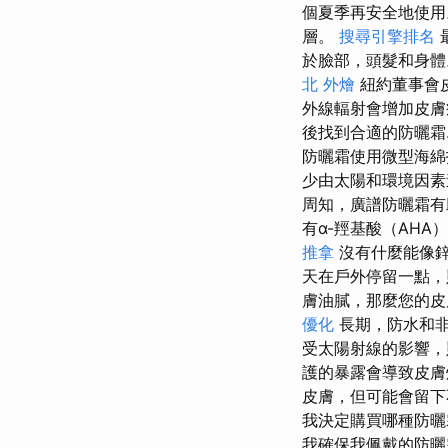
個夏季再安全地使
層。
搜尋引擎排名
於臉部，頭髮和身體
北 外燴
紐約董事會皮
外線輻射會增加皮膚
後找到合適的防曬霜
防曬霜使用微型海
少由太陽和環境因
周知，廣譜防曬霜有
有α-羥基酸（AH
推拿
沒有什麼能像
天在戶外停留一點，
膚油膩，那麼您的皮
優化
長期，防水和非
受太陽射線的影響，
護的暴露會導致皮
皮膚，但可能會留
我決定購買哪種防曬
我確保我佩戴的防曬