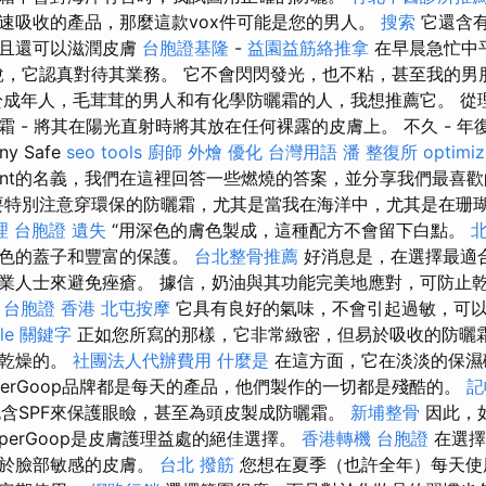
速吸收的產品，那麼這款vox件可能是您的男人。
搜索
它還含
而且還可以滋潤皮膚
台胞證基隆
-
益園益筋絡推拿
在早晨急忙中
是說，它認真對待其業務。 它不會閃閃發光，也不粘，甚至我的
於成年人，毛茸茸的男人和有化學防曬霜的人，我想推薦它。 從
 - 將其在陽光直射時將其放在任何裸露的皮膚上。 不久 - 
y Safe
seo tools
廚師 外燴
優化 台灣用語
潘 整復所
optimi
inment的名義，我們在這裡回答一些燃燒的答案，並分享我們最喜
要特別注意穿環保的防曬霜，尤其是當我在海洋中，尤其是在珊
理
台胞證 遺失
“用深色的膚色製成，這種配方不會留下白點。
北
出色的蓋子和豐富的保護。
台北整骨推薦
好消息是，在選擇最適
業人士來避免痤瘡。 據信，奶油與其功能完美地應對，可防止
。
台胞證 香港
北屯按摩
它具有良好的氣味，不會引起過敏，可
gle 關鍵字
正如您所寫的那樣，它非常緻密，但易於吸收的防曬
是乾燥的。
社團法人代辦費用
什麼是
在這方面，它在淡淡的保濕
perGoop品牌都是每天的產品，他們製作的一切都是殘酷的。
記
含SPF來保護眼瞼，甚至為頭皮製成防曬霜。
新埔整骨
因此，
uperGoop是皮膚護理益處的絕佳選擇。
香港轉機 台胞證
在選擇
對於臉部敏感的皮膚。
台北 撥筋
您想在夏季（也許全年）每天使