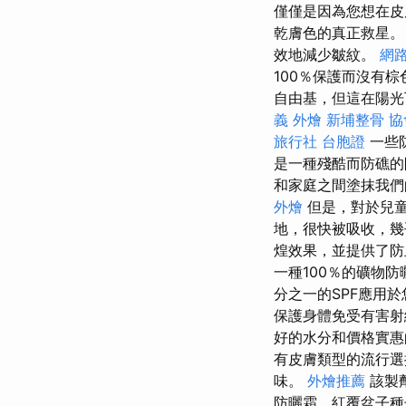
僅僅是因為您想在皮
乾膚色的真正救星
效地減少皺紋。
網
100％保護而沒有
自由基，但這在陽光
義 外燴
新埔整骨
協
旅行社 台胞證
一些
是一種殘酷而防礁的
和家庭之間塗抹我
外燴
但是，對於兒童
地，很快被吸收，
煌效果，並提供了
一種100％的礦物
分之一的SPF應用
保護身體免受有害射
好的水分和價格實
有皮膚類型的流行
味。
外燴推薦
該製
防曬霜，紅覆盆子