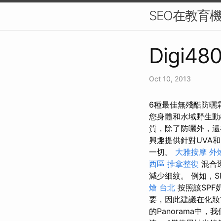
SEO在教育
Digi480
Oct 10, 2013
6種最佳無殘酷防曬
您身體和水域野生
質，除了防曬外，還
興趣提供針對UVA
一切。
大雅按摩
外
西區 推拿整復
混合
減少細紋。 例如，S
燴 台北
按照該SP
要，因此建議在化妝
的Panorama