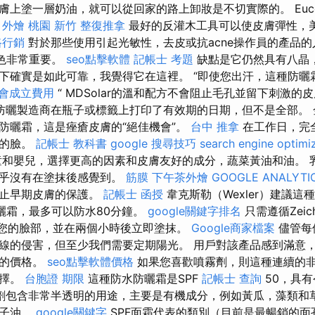
膚上塗一層奶油，就可以從回家的路上卸妝是不切實際的。 Euce
。
外燴 桃園
新竹 整復推拿
最好的反灌木工具可以使皮膚彈性，
路行銷
對於那些使用引起光敏性，去皮或抗acne操作員的產品
棕色非常重要。
seo點擊軟體
記帳士 考題
缺點是它仍然具有八晶
下確實是如此可靠，我覺得它在這裡。 “即使您出汗，這種防
會成立費用
“ MDSolar的溫和配方不會阻止毛孔並留下刺激的
防曬製造商在瓶子或標籤上打印了有效期的日期，但不是全部。 
防曬霜，這是痤瘡皮膚的“絕佳機會”。
台中 推拿
在工作日，完
們的臉。
記帳士 教科書
google 搜尋技巧
search engine optimi
和嬰兒，選擇更高的因素和皮膚友好的成分，蔬菜黃油和油。 
幾乎沒有在塗抹後感覺到。
筋膜
下午茶外燴
GOOGLE ANALYTI
防止早期皮膚的保護。
記帳士 函授
韋克斯勒（Wexler）建議這
防曬霜，最多可以防水80分鐘。
google關鍵字排名
只需遵循Zeic
於您的臉部，並在兩個小時後立即塗抹。
Google商家檔案
儘管每
線的侵害，但至少我們需要定期陽光。 用戶對該產品感到滿意
惠的價格。
seo點擊軟體價格
如果您喜歡噴霧劑，則這種連續的
選擇。
台胞證 期限
這種防水防曬霜是SPF
記帳士 查詢
50，具
劑包含非常半透明的用途，主要是有機成分，例如黃瓜，藻類和
種子油。
google關鍵字
SPF面霜代表的類別（目前是最暢銷的面