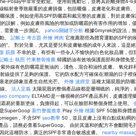
che-Posay中非常受歡迎。 使用前搖動它，並將其距離身體4-
線輻射會導致嚴重的皮膚損傷，包括曬傷，皮膚老化和皮膚癌
曬保護，例如使用高SPF防曬霜和戴完整的皮膚蓋，對於皮膚
的誤解，例如皮膚癌風險的增加或防曬霜的有害作用的增加，
物，需要進一步測試。
yahoo關鍵字分析
根據Gmyrek的說法
活動。
記帳士 考古題
外燴 烤肉
它推薦那些為體育運動的SPF的
精的”。 對於兒童，尤其是嬰兒和皮膚敏感的成年人來說，這是
復 筋膜
不幸的是，有些有一些令人不愉快的白色化妝品層，但
記帳士 執照
竹東整骨推薦
韓國奶油有效地保護面部和身體免受
AMD紫外線有色防曬霜是無油的，淺色，混合和油性皮膚。 氧化
VB射線提供了足夠的保護。 它的防水配方可確保在潮濕的日子裡
止衰老的跡象並產生自然光芒。
外燴
波經堂
這種太陽屁股的防曬
射線。
法人定義
太陽屁股的整個產品線都是珊瑚礁的，純淨的，
seo company
ELTAMD是一條很棒的SPF產品系列，皮膚護
曬霜易於重新塗抹，負擔得起，可以在臉部和整個身體上使用。
uperGoop
新竹整復推拿
Play
外燴 桃園
SPF 50臉和身體
megen，不含SPF
seo教學
50，並且皮膚上沒有白點或粘稠
產品，請務必查看SuperGoop。 由於其溫和的配方不會斷開
因此這種防水，廣泛的SPF非常適合敏感皮膚。
nearby massa