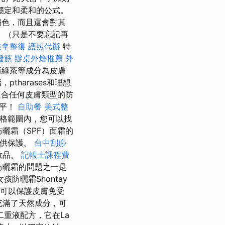
穩定和柔和的公式。
褐色，而且還會對其
 （只是不要忘記再
推拿整復
護照代辦
特
撥筋
辦桌外燴推薦
外
而綠茶等成分為皮膚
harases和理想
合任何皮膚類型的防
水平！
自助餐
美式整
價格範圍內，您可以找
曬霜（SPF）面霜的
提供保護。
台中刮痧
妝品。
記帳士課程費
防曬霜的問題之一是
孩防曬霜Shontay
可以保護皮膚免受
充滿了天然成分，可
重液配方，它在La