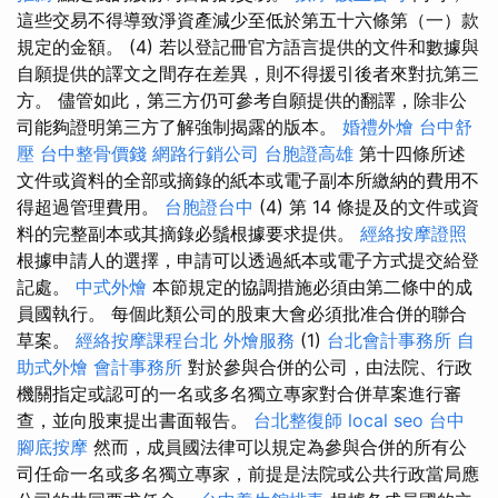
這些交易不得導致淨資產減少至低於第五十六條第（一）款
規定的金額。 (4) 若以登記冊官方語言提供的文件和數據與
自願提供的譯文之間存在差異，則不得援引後者來對抗第三
方。 儘管如此，第三方仍可參考自願提供的翻譯，除非公
司能夠證明第三方了解強制揭露的版本。
婚禮外燴
台中舒
壓
台中整骨價錢
網路行銷公司
台胞證高雄
第十四條所述
文件或資料的全部或摘錄的紙本或電子副本所繳納的費用不
得超過管理費用。
台胞證台中
(4) 第 14 條提及的文件或資
料的完整副本或其摘錄必鬚根據要求提供。
經絡按摩證照
根據申請人的選擇，申請可以透過紙本或電子方式提交給登
記處。
中式外燴
本節規定的協調措施必須由第二條中的成
員國執行。 每個此類公司的股東大會必須批准合併的聯合
草案。
經絡按摩課程台北
外燴服務
(1)
台北會計事務所
自
助式外燴
會計事務所
對於參與合併的公司，由法院、行政
機關指定或認可的一名或多名獨立專家對合併草案進行審
查，並向股東提出書面報告。
台北整復師
local seo
台中
腳底按摩
然而，成員國法律可以規定為參與合併的所有公
司任命一名或多名獨立專家，前提是法院或公共行政當局應