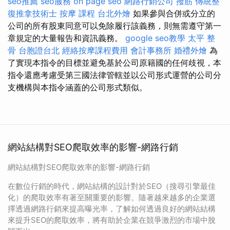
seo推薦
seo服務
on page seo
網路行銷公司
撥筋
傳統整
復推拿技術士
按摩 課程
台北外燴
如果參與合併或分立的
公司的所有股東同意可以免除履行該義務，則無需遵守第一
章規定的大量報告和資訊義務。
google seo教學
太平 整
骨
台胞證台北
經絡按摩課程費用
會計事務所
婚禮外燴
為
了實現本指令的目標並避免基於公司原籍國的任何歧視，本
指令還應考慮受第三國法律管轄並以公司形式運營的公司分
支機構與本指令涵蓋的公司形式類似。
網站結構對SEO爬取效率的影響-網路行銷
網站結構對SEO爬取效率的影響-網路行銷
在數位行銷的時代，網站結構的設計對於SEO（搜尋引擎最佳
化）的爬取效率有著至關重要的影響。隨著越來越多的企業選
擇透過網路行銷來提高曝光率，了解如何透過良好的網站結構
來提升SEO的爬取效率，將有助於企業在競爭激烈的市場中脫