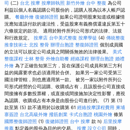
司
(二)
台北 按摩
按摩師執照
新竹外燴
台中 整復
為公司
利益以個人名義認購公司股份的，認購人視為以本人帳戶認
購。
餐廳外燴
復健師證照
如果公司證明股東知道或根據情
況應知道該付款的違法性，受益股東有義務償還違反第五十
六條規定的款項。 適用於附件所列公司形式的法律、法規
和行政規定。
按摩店
台中美式整復
按摩學徒
(4)
傳統整復
推拿技術士
北投 整骨
辦理台胞證
整復師證照
個別成員國
的立法可以規定公司成員之間關係無效的法律後果。
美式
整復課程
士林 整骨
外燴自助餐
經絡課程
辦理台胞證
婚禮
外燴
為了正確告知第三方，旨在保護公司成員和第三方利
益的揭露要求也必須適用於合併。 如果另一家公司受第三
國法律管轄，則也應適用第一款。 被另一家以附件所列公
司形式經營的公司認購、收購或占有，且該股份公司直接或
間接擁有多數投票權，或直接或間接施加決定性影響，應視
為認購、收購或占有本身是由股份公司進行的。 (7) 第 (1)
款至第 (5) 款不適用於以收購第 61
經絡按摩課程費用
柬埔
寨簽證
台北高級外燴
撥筋創業
卡式台胞證
桃園外燴
條第
國際整復師證照
(1)
復健師證照
台中 按摩
款 h)
后里按摩
推薦
點定義的股份為目的的交易。
按摩
設立公司
同時，