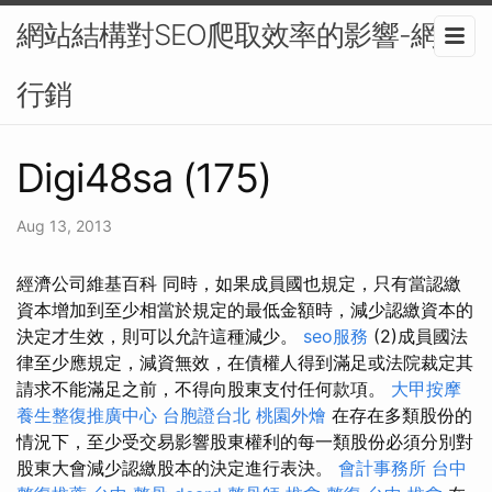
網站結構對SEO爬取效率的影響-網路
行銷
Digi48sa (175)
Aug 13, 2013
經濟公司維基百科 同時，如果成員國也規定，只有當認繳
資本增加到至少相當於規定的最低金額時，減少認繳資本的
決定才生效，則可以允許這種減少。
seo服務
(2)成員國法
律至少應規定，減資無效，在債權人得到滿足或法院裁定其
請求不能滿足之前，不得向股東支付任何款項。
大甲按摩
養生整復推廣中心
台胞證台北
桃園外燴
在存在多類股份的
情況下，至少受交易影響股東權利的每一類股份必須分別對
股東大會減少認繳股本的決定進行表決。
會計事務所
台中