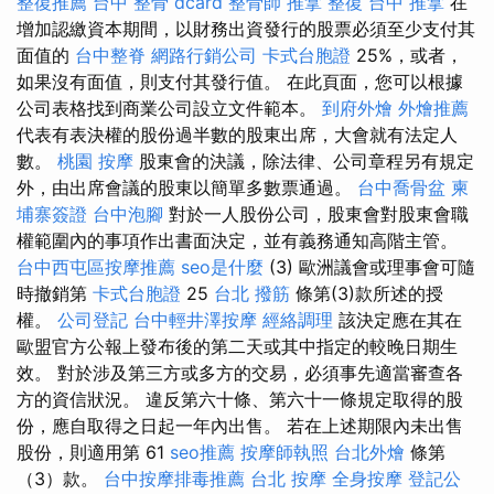
整復推薦
台中 整骨 dcard
整骨師
推拿 整復
台中 推拿
在
增加認繳資本期間，以財務出資發行的股票必須至少支付其
面值的
台中整脊
網路行銷公司
卡式台胞證
25%，或者，
如果沒有面值，則支付其發行值。 在此頁面，您可以根據
公司表格找到商業公司設立文件範本。
到府外燴
外燴推薦
代表有表決權的股份過半數的股東出席，大會就有法定人
數。
桃園 按摩
股東會的決議，除法律、公司章程另有規定
外，由出席會議的股東以簡單多數票通過。
台中喬骨盆
柬
埔寨簽證
台中泡腳
對於一人股份公司，股東會對股東會職
權範圍內的事項作出書面決定，並有義務通知高階主管。
台中西屯區按摩推薦
seo是什麼
(3) 歐洲議會或理事會可隨
時撤銷第
卡式台胞證
25
台北 撥筋
條第(3)款所述的授
權。
公司登記
台中輕井澤按摩
經絡調理
該決定應在其在
歐盟官方公報上發布後的第二天或其中指定的較晚日期生
效。 對於涉及第三方或多方的交易，必須事先適當審查各
方的資信狀況。 違反第六十條、第六十一條規定取得的股
份，應自取得之日起一年內出售。 若在上述期限內未出售
股份，則適用第 61
seo推薦
按摩師執照
台北外燴
條第
（3）款。
台中按摩排毒推薦
台北 按摩
全身按摩
登記公