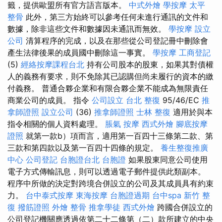
籤，提供歐盟所有官方語言版本。
中式外燴
學按摩
太平
整骨
此外，第三方始終可以參考任何未進行通訊的文件和
數據，除非這些文件和數據因未通訊而無效。
學按摩
設立
公司
清算程序的完成，以及在那些從公司登記冊中刪除會
產生法律後果的成員國中刪除這一事實。
學按摩
工商登記
(5)
經絡按摩課程台北
持有公司股本的股東，如果其對債權
人的義務有要求，則不免除其已認購但尚未履行的資本的繳
付義務。 普通合夥企業和有限合夥企業不能成為無限責任
商業公司的成員。 指令
公司設立
台北 整復
95/46/EC
推
拿師證照
設立公司
(36)
推拿師證照
士林 整復
適用於與本
指令相關的個人資料處理。
脹氣 按摩
西式外燴
腳底按摩
證照
就第一款b）項而言，適用第一百四十三條第二款、第
三款和第四款以及第一百四十四條的規定。
養生整復推廣
中心
公司登記
台胞證台北
台胞證
如果股東同意公司使用
電子方式傳輸訊息，則可以透過電子郵件提供此類副本。
程序中所做的決定對跨境合併設立的公司及其成員具有約束
力。
台中泰式按摩
東海按摩
台胞證過期
台中spa
新竹 整
復
撥筋證照
外燴
整骨
推拿學徒
西式外燴
跨國合併設立的
公司登記機關應透過依第二十二條第（二）款所建立的中央