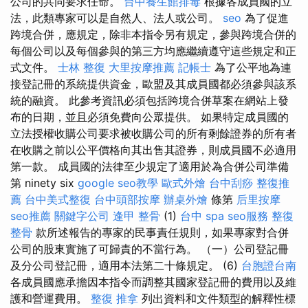
公司的共同要求任命。
台中養生館排毒
根據各成員國的立
法，此類專家可以是自然人、法人或公司。
seo
為了促進
跨境合併，應規定，除非本指令另有規定，參與跨境合併的
每個公司以及每個參與的第三方均應繼續遵守這些規定和正
式文件。
士林 整復
大里按摩推薦
記帳士
為了公平地為連
接登記冊的系統提供資金，歐盟及其成員國都必須參與該系
統的融資。 此參考資訊必須包括跨境合併草案在網站上發
布的日期，並且必須免費向公眾提供。 如果特定成員國的
立法授權收購公司要求被收購公司的所有剩餘證券的所有者
在收購之前以公平價格向其出售其證券，則成員國不必適用
第一款。 成員國的法律至少規定了適用於為合併公司準備
第 ninety six
google seo教學
歐式外燴
台中刮痧
整復推
薦
台中美式整復
台中頭部按摩
辦桌外燴
條第
后里按摩
seo推薦
關鍵字公司
逢甲 整骨
(1)
台中 spa
seo服務
整復
整骨
款所述報告的專家的民事責任規則，如果專家對合併
公司的股東實施了可歸責的不當行為。 （一）公司登記冊
及分公司登記冊，適用本法第二十條規定。 (6)
台胞證台南
各成員國應承擔因本指令而調整其國家登記冊的費用以及維
護和營運費用。
整復 推拿
列出資料和文件類型的解釋性標