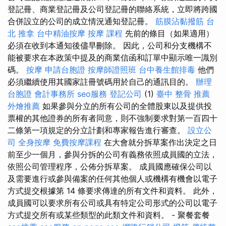
登記冊、商業登記冊及公司登記冊的聯絡系統，立即將跨國
合併設立的公司的成立情況通知登記冊。
筋膜沾黏撥筋
台
北 推拿
台中精油按摩
按摩 課程
先前的條目（如果適用）
必須在收到本通知後儘早刪除。 因此，公司和分支機構不
能被要求在本政策中提及的商業信函和訂單中顯示唯一識別
碼。
按摩
申請台胞證
按摩師證照班
台中養生館排毒
他們
必須繼續使用其國家註冊號碼用於自己的通訊目的。
辦理
台胞證
會計事務所
seo服務
登記公司
(1)
臺中 整骨 推薦
外燴推薦
如果參與分立的所有公司的全體股東以及提供投
票權的其他證券的所有者同意，則不強制要求對第一百四十
二條第一項規定的分立計劃和專家報告進行審查。
設立公
司
全身按摩
免費按摩課程
在大會就分拆草案作出決定之日
前至少一個月，參與分拆的公司有義務依照成員國的立法，
依照公司管理程序，公佈分拆草案。 成員國應確保公司以
及需要進行或參與備案的任何其他個人或機構有機會以電子
方式提交根據第 14 條要求傳達的所有文件和資料。 此外，
成員國可以要求所有公司或具有特定公司形式的公司以電子
方式提交所有或某些類型的此類文件和資料。 - 聚餐套餐