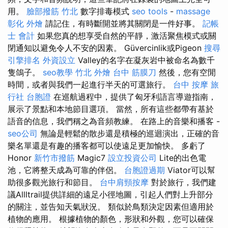
用。
臉部撥筋 竹北
數字排毒模式
seo tools
-
massage
彰化 外燴
請記住，有時斷開並將其關閉是一件好事。
記帳
士 會計
如果您真的想享受自然的平靜，激活聚焦模式或關
閉通知以避免令人不安的因素。 Güvercinlik或Pigeon
搜尋
引擎排名
外資設立
Valley的名字在凝灰岩中被命名為數千
隻鴿子。
seo教學
竹北 外燴
台中 筋膜刀
然後，您有空閒
時間，或者與我們一起進行半天的可選旅行。
台中 按摩
旅
行社 台胞證
在巡航過程中，提供了匈牙利語言導遊指南，
展示了景點和本地節目選項。 當然，所有這些都帶有基於
語音的信息，我們稱之為音頻教練。 在路上的音樂和播客 -
seo公司
無論是輕鬆的散步還是積極的巡迴演出，正確的音
樂名單還是有趣的播客都可以使遠足更加愉快。 多虧了
Honor
新竹市撥筋
Magic7
設立投資公司
Lite的出色電
池，它將整天成為可靠的伴侶。
台胞證過期
Viator可以幫
助很多觀光旅行和節目。
台中肩頸按摩
對於旅行，我們建
議Allltrail提供詳細的遠足小徑地圖，引起人們對上升部分
的關注，並告知天氣狀況。 類似於鳥類決定因素但適用於
植物的應用。 根據植物的顏色，形狀和外觀，您可以確保