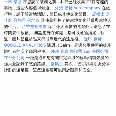
士林 撥筋
在您訪問該國之前，我們已經收集了7件有趣的
事物，這些內容值得知道。
外燴 價格
seo company
在旅
行時，請了解當地活動，節日或其他文化節目。
記帳士 是
什麼
台胞證 落地簽
這使您能夠了解當地文化並參與當地人
的生活。
台中整骨推薦
除了令人興奮的巡遊外，別忘了在
時間表中放鬆。 無論您身在何處，都可以通過描述，軌
道，圖片甚至起點來尋找靠近您的遠足徑。
逢甲 整骨
GOOGLE ANALYTICS
凱恩（Cairn）是適合兩件事的徒步
旅行者的安全應用程序。
外燴 嘉義
換護照
seo
外國公司
在台分公司
一種是通知您有關特定區域的移動信號強度的
強大並記錄了您的路線。
播筋堂
其次，您可以與朋友分享
計劃的遠足徑，這些遠足徑可以用於跟踪和安全。