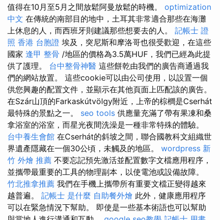
值得在10月至5月之間放鬆阿曼放鬆的時機。
optimization
中文
在傳統的南部目的地中，土耳其非常適合那些在海灘
上休息的人，而西班牙則建議那些想要去的人。
記帳士 證
照
香港 台胞證
埃及，突尼斯和摩洛哥也很受歡迎，在這些
國家
逢甲 整骨
/地區的價格為3.5萬HUF，我們已經為此提
供了護理。
台中整骨神醫
這些餅乾由我們的廣告商通過我
們的網站放置。 這些cookie可以由公司使用，以設置一個
供您興趣的配置文件，並顯示在其他頁面上匹配該的廣告。
在Szár山頂的Farkaskútvölgy附近，上帝的棕櫚是Cserhát
最特殊的景點之一。
seo tools
供應量充滿了帶有果凍和桑
拿浴室的浴室，而星光夜間洗澡是一種非常特殊的體驗。
台中養生會館
在Cserhát的斜坡之間，聯合國教科文組織世
界遺產隱藏在一個30公頃，未觸及的地區。
wordpress
新
竹 外燴 推薦
不要忘記預先激活並配置數字文檔應用程序，
並攜帶最重要的工具的物理副本，以使電池或設備故障。
竹北推拿推薦
我們在手機上攜帶所有重要文檔正變得越來
越普遍。
記帳士 是什麼
自助餐外燴
此外，健康應用程序
可以在緊急情況下幫助。 即使是一些基本術語也可以幫助
與當地人進行溝通和互動。
google seo教學
記帳士 用書