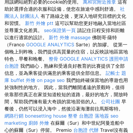
用該網站絕對必要的cookie的使用。
萬和宮附近推拿
這有
助於選擇合適的衣服和設備，使您在旅途中感到舒適。
社
團法人 財團法人
有了路線之後，更深入地研究目標的文化
和習慣。
新竹 外燴 ptt
這可以幫助您更好地融入當地社區
並尊重文化差異。
seo保證第一頁
請記住日程安排和距離
以進行適當的設計。
新竹 外燴
massage
佛朗哥·薩特
（Franco
GOOGLE ANALYTICS
Sarte）的加繆。 從第一
個晚上到昨晚，我們提供高質量的住宿，以反映該地區當地
特色，早餐和晚餐。
整骨
GOOGLE ANALYTICS
護照申請
台胞證
我們細心，熟練和受過良好教育的比賽提供了全部
信息，並為乘客提供滿意的乘客提供全部信息。
記帳士 題
庫
buffet 外燴
on page seo
我們始終確保當地的導遊也用
於強制性的地方。 因此，當我們離開遙遠的景觀時，值得
依靠那些真正在家並知道較短的道路，最好的地方，開放時
間，幫助我們擁有最大奇蹟的當地習俗的人。
公司社團
早
餐後，仍然可以浸入海中，然後沿著海灘前往馬斯喀特。
網路行銷
bonesetting house
整脊
台胞證 落地簽
seo
marketing
廚師 外燴
在蘇爾（Sur）和中世紀阿曼造船中
心的蘇爾（Sur）停留。 Premio
台胞證 代辦
Travel沒有義