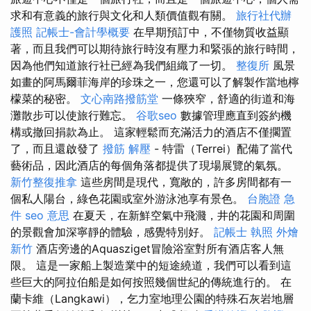
求和有意義的旅行與文化和人類價值觀有關。
旅行社代辦
護照
記帳士-會計學概要
在早期預訂中，不僅物質收益顯
著，而且我們可以期待旅行時沒有壓力和緊張的旅行時間，
因為他們知道旅行社已經為我們組織了一切。
整復所
風景
如畫的阿馬爾菲海岸的珍珠之一，您還可以了解製作當地檸
檬菜的秘密。
文心南路撥筋堂
一條狹窄，舒適的街道和海
灘散步可以使旅行難忘。
谷歌seo
數據管理應直到簽約機
構或撤回捐款為止。 這家輕鬆而充滿活力的酒店不僅擱置
了，而且還啟發了
撥筋 解壓
- 特雷（Terrei）配備了當代
藝術品，因此酒店的每個角落都提供了現場展覽的氣氛。
新竹整復推拿
這些房間是現代，寬敞的，許多房間都有一
個私人陽台，綠色花園或室外游泳池享有景色。
台胞證 急
件
seo 意思
在夏天，在新鮮空氣中飛濺，井的花園和周圍
的景觀會加深寧靜的體驗，感覺特別好。
記帳士 執照
外燴
新竹
酒店旁邊的Aquasziget冒險浴室對所有酒店客人無
限。 這是一家船上製造業中的短途繞道，我們可以看到這
些巨大的阿拉伯船是如何按照幾個世紀的傳統進行的。 在
蘭卡維（Langkawi），乞力室地理公園的特殊石灰岩地層