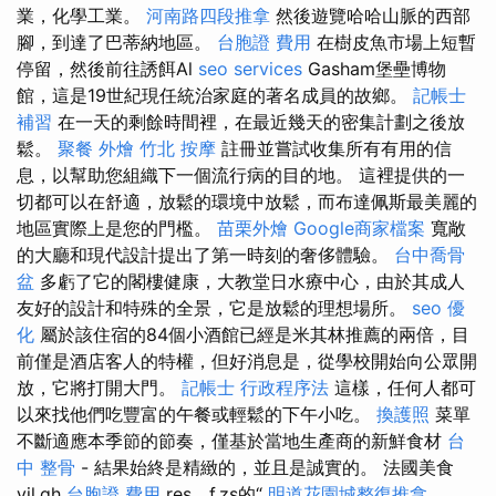
業，化學工業。
河南路四段推拿
然後遊覽哈哈山脈的西部
腳，到達了巴蒂納地區。
台胞證 費用
在樹皮魚市場上短暫
停留，然後前往誘餌Al
seo services
Gasham堡壘博物
館，這是19世紀現任統治家庭的著名成員的故鄉。
記帳士
補習
在一天的剩餘時間裡，在最近幾天的密集計劃之後放
鬆。
聚餐 外燴
竹北 按摩
註冊並嘗試收集所有有用的信
息，以幫助您組織下一個流行病的目的地。 這裡提供的一
切都可以在舒適，放鬆的環境中放鬆，而布達佩斯最美麗的
地區實際上是您的門檻。
苗栗外燴
Google商家檔案
寬敞
的大廳和現代設計提出了第一時刻的奢侈體驗。
台中喬骨
盆
多虧了它的閣樓健康，大教堂日水療中心，由於其成人
友好的設計和特殊的全景，它是放鬆的理想場所。
seo 優
化
屬於該住宿的84個小酒館已經是米其林推薦的兩倍，目
前僅是酒店客人的特權，但好消息是，從學校開始向公眾開
放，它將打開大門。
記帳士 行政程序法
這樣，任何人都可
以來找他們吃豐富的午餐或輕鬆的下午小吃。
換護照
菜單
不斷適應本季節的節奏，僅基於當地生產商的新鮮食材
台
中 整骨
- 結果始終是精緻的，並且是誠實的。 法國美食
vil.gh
台胞證 費用
res，f.zs的“
明道花園城整復推拿