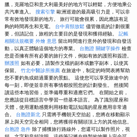
臘，克羅地亞和意大利最美好的地方可以輕鬆，方便地乘公
共汽車進入。
搜索引擎
歐洲巡遊的最高吸引力是，可以非
常有效地發現新的地方。 旅行可能會很累，因此應該有足
夠的時間再生和充電。
台中肩頸放鬆
儘管徹底的計劃很重
要，但請記住，旅程的主要目的是發現和獲得經驗。
記帳
相關法規概要
外燴 意思
留出時間進行意外的發現和自發活
動，以真正體驗這個地方的專業。
台胞證
關鍵字操作
檢查
您是否擁有所有必要的旅行文件，例如有效的護照和簽證。
辦護照
如有必要，請製作文檔的副本或數字副本，以使其
保留。
竹北中醫診所推薦
在旅途中，制定的時間表將幫助
您不要釣魚或錯過重要的景點。 這使您可以享受旅途中的
每一刻，即使並非所有事情都按照您的計劃發生。 然後閱
讀這些本地習俗，並準備尊重和適應它們。 在開始之前，
您應該從目標語言中學習一些基本語言。 為了識別星座和
天體，使用運動感覺利用移動電話知識的星座應用非常適
合。
台胞證新北
只需將手機朝天空抬起，您將在移動顯示
屏上與天空完全相同，您將獲得有關頭頂上方的其他信息。
台胞證 急件
除了捕獲旅行路線外，您還可以製作照片，視
頻，文字和音頻說明，這些筆記將在錄製的地圖上完全可