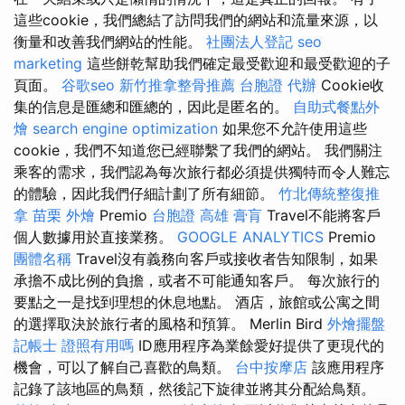
這些cookie，我們總結了訪問我們的網站和流量來源，以
衡量和改善我們網站的性能。
社團法人登記
seo
marketing
這些餅乾幫助我們確定最受歡迎和最受歡迎的子
頁面。
谷歌seo
新竹推拿整骨推薦
台胞證 代辦
Cookie收
集的信息是匯總和匯總的，因此是匿名的。
自助式餐點外
燴
search engine optimization
如果您不允許使用這些
cookie，我們不知道您已經聯繫了我們的網站。 我們關注
乘客的需求，我們認為每次旅行都必須提供獨特而令人難忘
的體驗，因此我們仔細計劃了所有細節。
竹北傳統整復推
拿
苗栗 外燴
Premio
台胞證 高雄
膏肓
Travel不能將客戶
個人數據用於直接業務。
GOOGLE ANALYTICS
Premio
團體名稱
Travel沒有義務向客戶或接收者告知限制，如果
承擔不成比例的負擔，或者不可能通知客戶。 每次旅行的
要點之一是找到理想的休息地點。 酒店，旅館或公寓之間
的選擇取決於旅行者的風格和預算。 Merlin Bird
外燴擺盤
記帳士 證照有用嗎
ID應用程序為業餘愛好提供了更現代的
機會，可以了解自己喜歡的鳥類。
台中按摩店
該應用程序
記錄了該地區的鳥類，然後記下旋律並將其分配給鳥類。