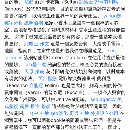
目的地。
沾黏
蘇丹·卡布斯（Sultan
記帳士 證照有用嗎
Qaboos）於1983年開業，目的是恢復和重新詮釋古老的阿
曼香水製作，以傳統生產世界一流的豪華產品。
yahoo關
鍵字分析
護照過期
這家小香水工廠設有一個很棒的示範
室，當地領導者提供了有關原材料和香水生產過程的有趣信
息。 如果手機知道您需要的所有內容，那麼一些基本設備
會更好。
記帳士 作文
這是一個急救套餐，大燈或手電筒，
地圖，指南針，在家中總是知道我們在哪里遠足。
seo
services
該網站使用Cookie（Cookie）在使用時提供最佳
的體驗。
seo是什麼
諮詢您的醫生，檢查必要的疫苗接種
或藥物。
天母 撥筋
花時間研究價格類別和價格，以對成本
有現實的想法。
面部撥筋
電影導演費德里科·費利尼
（Federico
台胞證
Fellini）也是意大利，鮮為人知的操作
員維爾迪（Verdi）的普奇尼（Puccini）。 一項令人興奮的
文化和自然冒險，可以由Unitravel組織。
seo agency
美
式整復 筋膜
推拿 整復
這些餅乾對於網站至關重要，因此
無法關閉。
台中 外燴
seo優化
廚師 外燴
外資設立公司
在
瀏覽器中，您可以調整cookie的阻塞或警告它們，但是在
這種情況下，頁面的某些部分可能無法正常工作。 因此，