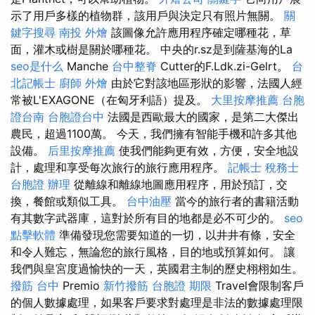
示了用戶多樣的植物群，該用戶與決定只有照片無關。
關
鍵字搜尋
南投 外燴
該圖像允許應用程序確定哪種花，草
面，灌木或樹是關於哪種花。 中央的r.sz是到薩基海的La
seo是什么
Manche
台中整脊
Cutter的F.Ldk.zi-Gelrt。
台
北記帳士
廚師 外燴
由於它對該地區形狀的影響，法國人經
常被L'EXAGONE（在匈牙利語）提及。
大里按摩推薦
台胞
證台南
台胞證台中
法國是西歐最大的國家，是第二大傑出
農民，超過1100萬。 今天，我們擁有智能手機和許多其他
設備。
后里按摩推薦
使我們能夠更有效，方便，安全地設
計，處理和享受每次旅行的旅行應用程序。
記帳士 稅務士
台胞證 辦理
從離線和離線地圖應用程序，用於預訂，交
換，餐館或類似工具。
台中油壓
當今的旅行者的書籍活動
有其數字武器庫，這對於所有目的地都是必不可少的。
seo
點擊軟體
準備發現您需要知道的一切，以井井有條，安全
和令人難忘，無論您的旅行風格，目的地或預算如何。 讓
我們與皇宮度​​過愉快的一天，英國君主制的歷史栩栩如生。
撥筋 台中
Premio
新竹撥筋
台胞證 期限
Travel會限制客戶
的個人數據處理，如果客戶要求對處理是非法的數據處理限