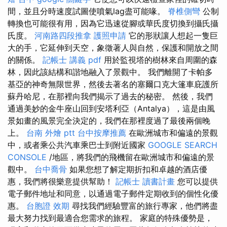
間，並且分時速度試圖使噴氣lag盡可能喙。
脊椎側彎
公制
轉換也可能很有用，因為它迅速從腳或華氏度切換到攝氏攝
氏度。
河南路四段推拿
護照申請
它的形狀讓人想起一隻巨
大的手，它延伸到天空，象徵著人與自然，保護和開放之間
的關係。
記帳士 講義 pdf
用於監視塔的樹林來自周圍的森
林，因此該結構和諧地融入了景觀中。 我們離開了卡帕多
基亞的神奇無限世界，然後去著名的塞爾口克大篷車庇護所
蘇丹哈尼，在那裡向我們揭示了過去的秘密。 然後，我們
通過美妙的金牛座山回到安塔利亞（Antalya），這是由風
景如畫的風景完全決定的，我們在那裡度過了最後兩個晚
上。
台南 外燴 ptt
台中按摩推薦
在歐洲城市和偏遠的景觀
中，或者乘公共汽車乘巴士到附近國家
GOOGLE SEARCH
CONSOLE
/地區，將我們的飛機留在歐洲城市和偏遠的景
觀中。
台中喬骨
如果您想了解定期折扣和卓越的酒店優
惠，我們將很樂意提供幫助！
記帳士 讀書計畫
您可以提供
電子郵件地址和同意，以通過電子郵件定期收到的個性化優
惠。
台胞證 效期
尋找我們經驗豐富的旅行專家，他們將盡
最大努力找到最適合您需求的旅程。 家庭的特殊優勢是，