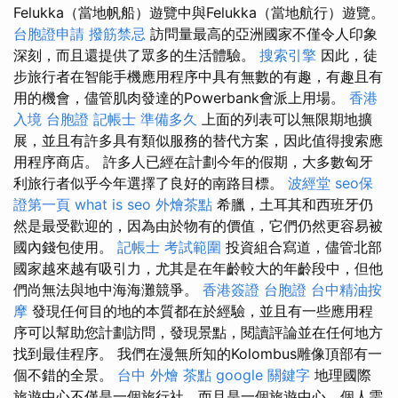
Felukka（當地帆船）遊覽中與Felukka（當地航行）遊覽。
台胞證申請
撥筋禁忌
訪問量最高的亞洲國家不僅令人印象
深刻，而且還提供了眾多的生活體驗。
搜索引擎
因此，徒
步旅行者在智能手機應用程序中具有無數的有趣，有趣且有
用的機會，儘管肌肉發達的Powerbank會派上用場。
香港
入境 台胞證
記帳士 準備多久
上面的列表可以無限期地擴
展，並且有許多具有類似服務的替代方案，因此值得搜索應
用程序商店。 許多人已經在計劃今年的假期，大多數匈牙
利旅行者似乎今年選擇了良好的南路目標。
波經堂
seo保
證第一頁
what is seo
外燴茶點
希臘，土耳其和西班牙仍
然是最受歡迎的，因為由於物有的價值，它們仍然更容易被
國內錢包使用。
記帳士 考試範圍
投資組合寫道，儘管北部
國家越來越有吸引力，尤其是在年齡較大的年齡段中，但他
們尚無法與地中海海灘競爭。
香港簽證 台胞證
台中精油按
摩
發現任何目的地的本質都在於經驗，並且有一些應用程
序可以幫助您計劃訪問，發現景點，閱讀評論並在任何地方
找到最佳程序。 我們在漫無所知的Kolombus雕像頂部有一
個不錯的全景。
台中 外燴 茶點
google 關鍵字
地理國際
旅遊中心不僅是一個旅行社，而且是一個旅遊中心，個人需