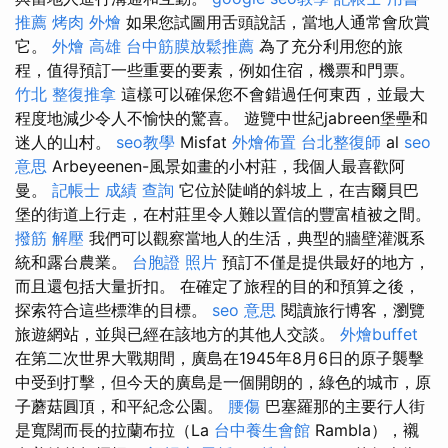
推薦
烤肉 外燴
如果您試圖用舌頭說話，當地人通常會欣賞
它。
外燴 高雄
台中筋膜放鬆推薦
為了充分利用您的旅
程，值得預訂一些重要的要素，例如住宿，機票和門票。
竹北 整復推拿
這樣可以確保您不會錯過任何東西，並最大
程度地減少令人不愉快的驚喜。 遊覽中世紀jabreen堡壘和
迷人的山村。
seo教學
Misfat
外燴佈置
台北整復師
al
seo
意思
Arbeyeenen-風景如畫的小村莊，我個人最喜歡阿
曼。
記帳士 成績 查詢
它位於陡峭的斜坡上，在吉爾貝巴
堡的街道上行走，在村莊里令人難以置信的豐富植被之間。
撥筋 解壓
我們可以觀察當地人的生活，典型的牆壁灌溉系
統和露台農業。
台胞證 照片
預訂不僅是提供最好的地方，
而且還包括大量折扣。 在確定了旅程的目的和預算之後，
探索符合這些標準的目標。
seo 意思
閱讀旅行博客，瀏覽
旅遊網站，並與已經在該地方的其他人交談。
外燴buffet
在第二次世界大戰期間，廣島在1945年8月6日的原子襲擊
中受到打擊，但今天的廣島是一個開朗的，綠色的城市，原
子蘑菇圓頂，和平紀念公園。
腰傷
巴塞羅那的主要行人街
是寬闊而長的拉蘭布拉（La
台中養生會館
Rambla），襯