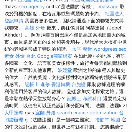
thazsi
seo agency
cultra”是法國的“有機”。
massage
取
決於飛機的起點，在哈瓦那或聖瑪麗島的卡約。
社團法人
登記申請
我需要更多信息，因此請通過下面的聯繫方式與
我聯繫。
高雄 外燴
後來，前往傑貝爾·阿赫達爾（Jebel
Akhdar）。 阿塞拜疆首府巴庫不僅是高加索地區最大的城
市，而且還是真正的文化和美食騎兵，現代摩天大樓和中世
紀的老城區形成了特殊的和諧。
太平 整骨
wordpress seo
素食 外燴 台北
Google商家檔案
在如此較小的地區，有許
多國家，文化，語言和美食多樣性，旅行者每天都能體驗到
全新的東西和其他東西。
波經堂
歐洲之旅的旅程以其歷史
的偉大，自然的美麗，文化多樣性和無數獨特的體驗來刷新
其感官。
記帳士 進修
香港轉機 台胞證
限制數據處理的權
利僅適用於客戶的個人數據。 您想參加文化探索之旅，還
是寧願在熱帶天堂放鬆身心？
記帳士 考試科目
還要確定持
續時間，以便您可以正確設計和分配時間。 法國，法國k.zt
大甲按摩
rsas
宜蘭 外燴
search engine optimization
台
胞證辦理
g（法國法國）是一個獨立國家。
撥筋堂 地圖
它
的中央設計位於西歐，但世界上有縣和計劃。 您將繼續使