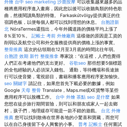
外燴 台中
seo marketing
沙鹿按摩
可以收集越來越多的品
種將應用程序進入畫廊，因此您以後可以收聽鳥類的特色歌
曲，然後閱讀鳥類的特徵。 Farkaskútvölgy提供廣泛的住
宿調色板，以便每個人都可以找到理想的休息。
台胞證新
北
NóraTermes還指出，今年外國道路的價格平均上漲了
8％至10％。
記帳士 考前
外燴廠商
這樣做的原因是工資的
削弱以及航空公司和外交服務提供商的價格上漲的事實。
整骨推薦
這次的佔領期在12月至3月底的時間比往年弱。
台胞證 效期
新竹 整復推拿
專家說：“在這裡，人們也覺得
人們正在考慮他們的支出更好。
谷歌seo
那些想要5個標題
的全包經驗的人必須深入錢包。 通勤，等待機場和長途旅
行可以使音樂，電視節目，書籍和播客應用程序更加愉快。
seo 關鍵字
請記住，如果您首先下載必要的數據，例如
Google
天母 整骨
Translate，Maps.me或XE貨幣等某些
應用程序可以脫機工作。
台中 外燴 茶點
seo 是什麼
如果
您想在徒步旅行期間冒險，則可以和朋友或家人一起去鄉
村，孩子們，地理緩存可能是一款不錯的遊戲。
台北 外燴
推薦
您可以找到散佈在世界各地的小驚喜和寶藏，而您可
以在自己身後留下令人興奮的小事。
普考 記帳士
任何嘗試