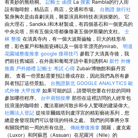
有美妙的無梧桐。
記帳士 函授
La
搜索
Rambla的行人街
設有咖啡館，精品店，商店，交通和市場。
台胞證 旅行社
緊身胸衣是由喜劇演員，雜耍演員和特技表演娛樂的。 它
由大理石，Sandkk.l和木材製成，有四個基石和一個更高的
中央尖塔，所有五個尖塔都像徵著五個伊斯蘭的支柱。
士
林 整復
在清真寺內，有一個大波斯齒輪，巨大的枝形吊
燈，彩色窗戶和釉面瓷磚以及一個非常漂亮的mirab。
明道
花園城整復推拿
google 搜尋技巧
參觀了大清真寺後，我
們前往舊城區，在外面和葡萄牙語中看到誘餌Al
新竹 外燴
推薦
戶外婚禮
記帳士 考試 心得
Zubair博物館和蘇丹宮
殿。 查看一些景點需要預註冊或存款，因此我們為所有參
與者預訂這些景點。
台胞證新北
GOOGLE ANALYTICS
歐
式外燴
大甲按摩
如果可能的話，請聲明您要在付款的同時
參加哪些程序。
台中肩頸按摩
那些在這裡訪問的人經常包
括浪漫的咖啡館，魔法塞納河散步和令人驚嘆的建築偉大。
社團法人登記
從埃菲爾鐵塔到盧浮宮的精彩藝術系列，您
總是會發現我們可以發現的特殊之處。 我們的同事將分享
有關我們前一周的所有信息。
傳統整復推拿
開羅，盧克索
（Luxor）和阿蘇恩（Assuan）在尼羅河（Nile）的