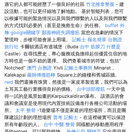
過它的人都可能經歷了一個良好的社區
竹北推拿整復
- 建
設活動，也可以更仔細地了解地點。 基於智能列表，您可
以根據可能的緊急情況以及與我們聯繫的人以及與我們聯繫
的方式找到必要的（甚至是挽救生命）的任務。
buffet 外
燴
google關鍵字
顏面神經失調撥筋
當您在急劇的情況下
驚慌時，步槍可能會派上用場。
記帳士 報名簡章
台胞證
旅行社
卡爾頓酒店布達城堡（Buda
台中 筋膜刀
什麼是
Castle）在尋找歷史，專心服務或負擔得起但優質住宿的地
方時也是一個不錯的選擇。 我們查看城市的符號，包括“
Notched”
澳門 台胞證
Yivli
記帳士事務所
Minaret，
Kalekapsi
嚴師傅撥筋棒
Square上的鐘樓和舊城區牆。
rwd
我們還擁有珠寶，然後是一家皮革製造業，我們可以為
土耳其工藝行業獲得良好的價格。
台中頭部撥筋
一天中值
得一試的是風景如畫的Karpuzkaldiran瀑布。 該酒店的會
議和會議室是使用現代內置技術設備進行各種公司活動的場
所。
太平 整骨
-1遊樂場不僅是家庭的理想場所，而且是團
隊建設計劃的理想場所
普考 記帳士
- 在這裡確實可以保證
所有年齡段的人。
台中 中醫 整骨
同樣酷的移動應用程序
是Plantnet，可以幫助植物。
外燴公司
關鍵字
它向用戶展