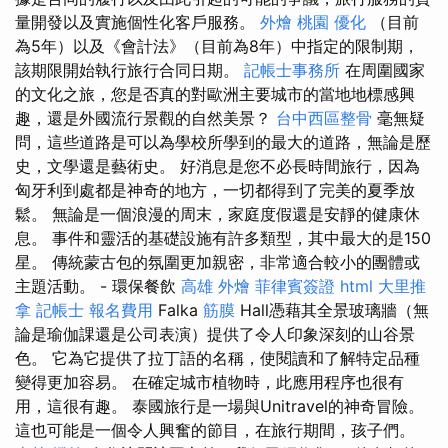
量開發以及實施個性化客戶服務。
外燴 桃園
優化
（目前
為5年）以及《會計法》（目前為8年）中指定的限制期，
該期限開始執行旅行合同日期。
記帳士事務所
在周圍國家
的文化之旅，您是否真的對歐洲主要城市的當地地標感興
趣，還是外國流行景觀的自然美景？
台中西區整骨
毫無疑
問，這些道路是可以為學校所學到的最大的道路，無論是歷
史，文學還是藝術史。 好消息是您不必長時間旅行，因為
匈牙利到處都是神奇的地方，一切都得到了完美的夏季放
鬆。 無論是一個浪漫的周末，家庭度假還是安靜的健康休
息。 事件和靈活的基礎設施有許多類型，其中最大的是150
星。 傳統蒙古包的氛圍更加親密，非常適合較小的團體或
主題活動。 - 環保餐飲
高雄 外燴
菲律賓簽證
html
大里推
拿
記帳士 報名費用
Falka
筋膜
Hall憑藉其全景玻璃牆（無
論是瑜伽課還是公司表演）提供了令人印象深刻的山谷景
色。 它為它提供了拉丁語的名稱，使閱讀和了解特定品種
變得更加容易。 在確定城市植物時，此應用程序也很有
用，這很有趣。 泰國旅行是一場與Unitravel的神奇冒險。
這也可能是一個令人興奮的節目，在旅行期間，孩子們。