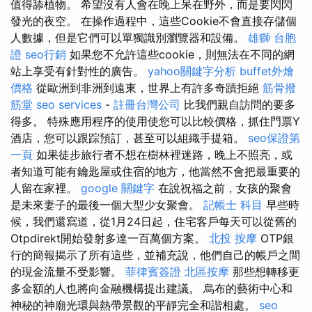
值得舔植物。 希望沒有人會在晚上呆在野外，而是要閃閃
發光的夜空。 在操作過程中，這些Cookie不會直接存儲個
人數據，但是它們可以單獨識別瀏覽器和設備。
雄獅 台胞
證
seo行銷
如果您不允許這些cookie，則無法在不同的網
站上享受有針對性的廣告。
yahoo關鍵字分析
buffet外燴
價格
從歐洲到非洲到遠東，世界上有許多奇蹟拒絕
筋骨撥
筋堂
seo services
-
註冊台灣公司
比我們親自訪問的要多
得多。 特殊應用程序的使用使您可以比較價格，抓住門票Y
酒店，您可以跟踪預訂，甚至可以組織手提箱。
seo保證第
一頁
如果徒步旅行者不想在樹林裡迷路，晚上不照亮，或
者知道可能有鑰匙屋或住宿的地方，他當然不會把最重要的
人留在家裡。
google 關鍵字
在說祝福之前，女孩的聚會
是未來妻子的最後一個大型少女聚會。
記帳士 科目
早些時
候，我們還寫道，從1月24日起，住宅客戶每天可以從舊的
Otpdirekt開始發射多達一百萬個方案。
北投 按摩
OTP銀
行的簡報揭示了所有這些，並補充說，他們自己的帳戶之間
的現金流量不受影響。
菲律賓簽證
北區按摩
那些想轉移更
多金額的人也將向金融機構提出建議。 烏布的藝術中心和
神秘的神廟光環與熱帶景觀的平靜完全和諧相處。
seo