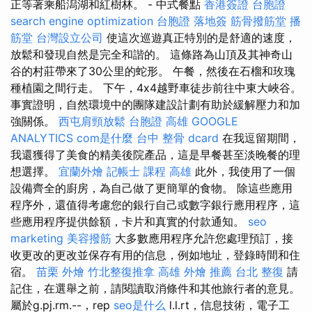
正等著乘船潟湖和紅樹林。 - 中式餐點
香港簽證 台胞證
search engine optimization
台胞證 落地簽
筋骨撥筋堂
播
筋堂
台灣設立公司
使這次巡遊真正特別的是舒適的速度，
放鬆和發現自然是完全和諧的。 這條路為山頂及其神奇山
谷的村莊帶來了30公里的蛇形。 午餐，然後在石榴和玫瑰
種植園之間行走。 下午，4x4越野車徒步前往中東大峽谷。
事實證明，自然環境中的團隊建設計劃有助於緩解壓力和加
強關係。
西屯肩頸放鬆
台胞證 高雄
GOOGLE
ANALYTICS
com是什麼
台中 整骨 dcard
在我逗留期間，
我還獲得了美食的精美後院產品，這是早餐甚至淡晚餐的理
想選擇。
宜蘭外燴
記帳士 課程 高雄
此外，我使用了一個
設備齊全的廚房，為自己做了更簡單的食物。 除這些應用
程序外，還值得考慮您的銀行自己或數字銀行應用程序，這
些應用程序提供餘額，卡片和真實的付款通知。
seo
marketing
美容撥筋
大多數應用程序允許您處理預訂，接
收更改的更改並保存有用的信息，例如地址，登錄時間和住
宿。
苗栗 外燴
竹北整復推拿
高雄 外燴 推薦
台北 整復
請
記住，在選舉之前，請閱讀取消條件和其他旅行者的意見。
屬於g.pj.rm.--，rep
seo是什么
l.l.rt，信息技術，電子工