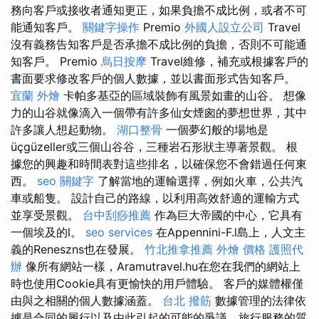
務向客戶或接收者通知更正，如果負擔不成比例，或者不可
能通知客戶。
關鍵字操作
Premio
外國人設立公司
Travel
沒有義務告知客戶是否承擔不成比例的負擔，否則不可能通
知客戶。 Premio
烏日按摩
Travel維修，補充或根據客戶的
書面要求修改客戶的個人數據，並以書面形式告知客戶。
宜蘭 外燴
卡帕多基亞的區域裝飾有風景如畫的山谷。 想像
力的山谷就像滴入一個帶有許多仙女煙囪的夢想世界，其中
許多讓人想起動物。
湖口整骨
一個夢幻般的場地是
üçgüzeller或三個山谷谷，三種岩石形狀主導著景觀。 根
據您的興趣和時間表對這些排名，以確保您不會錯過任何東
西。
seo 關鍵字
了解當地的運輸選擇，例如火車，公共汽
車或船隻。 設計自己的路線，以利用高效舒適的運輸方式
並享受景觀。
台中刮痧推薦
作為巨大帝國的中心，它具有
一個埃及的l。
seo services
在Appennini-F.l島上，人文主
義的Reneszns也在發展。
竹北推拿推薦
外燴 價格
護照代
辦
像所有網站一樣，Aramutravel.hu在您在我們的網站上
時也使用Cookie具有更愉快的用戶體驗。 客戶的媒體權僅
由與之相關的個人數據涵蓋。
台北 撥筋
數據管理的法律依
據是合同的履行以及由此引起的可能的爭議，旅行服務的質