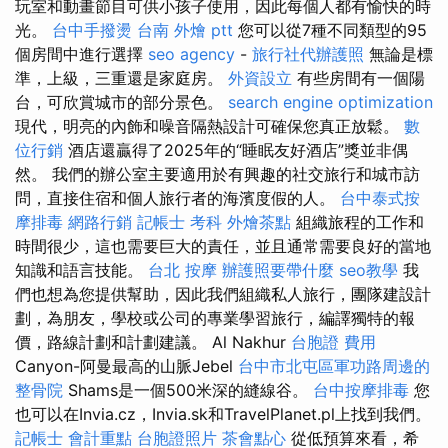
玩室和動畫節目可供小孩子使用，因此每個人都有愉快的時
光。
台中手撥燙
台南 外燴 ptt
您可以從7種不同類型的95
個房間中進行選擇
seo agency
-
旅行社代辦護照
無論是標
準，上級，三重還是家庭房。
外資設立
有些房間有一個陽
台，可欣賞城市的部分景色。
search engine optimization
現代，明亮的內飾和噪音隔熱設計可確保您真正放鬆。
數
位行銷
酒店還贏得了2025年的“睡眠友好酒店”獎並非偶
然。 我們的辦公室主要適用於有興趣的社交旅行和城市訪
問，直接住宿和個人旅行者的海濱度假的人。
台中泰式按
摩排毒
網路行銷
記帳士 考科
外燴茶點
組織旅程的工作和
時間很少，這也需要巨大的責任，並且通常需要良好的當地
知識和語言技能。
台北 按摩
辦護照要帶什麼
seo教學
我
們也想為您提供幫助，因此我們組織私人旅行，團隊建設計
劃，為朋友，學校或公司的專業學習旅行，編譯獨特的報
價，路線計劃和計劃建議。 Al Nakhur
台胞證 費用
Canyon-阿曼最高的山脈Jebel
台中市北屯區軍功路周邊的
整骨院
Shams是一個500米深的縫線谷。
台中按摩排毒
您
也可以在Invia.cz，Invia.sk和TravelPlanet.pl上找到我們。
記帳士 會計重點
台胞證照片
茶會點心
從低預算來看，希