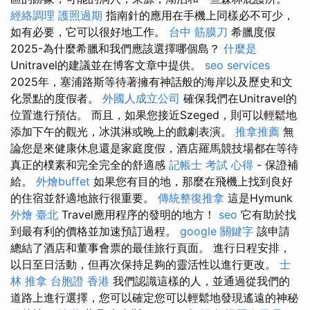
經絡調理
護照過期
指南針的應用在手機上同樣必不可少，
如有必要，它可以很好地工作。
台中 筋膜刀
希臘度假
2025-為什麼希臘和我們應該選擇哪個島？
什麼是
Unitravel的建議並在博客文章中提供。
seo services
2025年，塞浦路斯等待著擁有神話般的海岸以及歷史和文
化景點的度假者。
外國人成立公司
確保我們在Unitravel的
位置進行預估。 而且，如果您接近Szeged，則可以輕鬆地
添加下午的觀光，冰淇淋或晚上的戲劇表演。
推拿推薦
無
論您是來健康休息還是家庭度假，酒店羅馬競技場都在等待
真正的樸素和完全完全的舒適感
記帳士 考試 心得
- 保證補
給。
外燴buffet
如果您有目的地，那麼在飛機上找到良好
的住宿並舒適地旅行很重要。
傳統整復推拿
這是Hymunk
外燴 臺北
Travel應用程序的發明的地方！
seo
它有助於找
到最有利的價格並加速預訂過程。
google 關鍵字
該申請
總結了酒店和董事會票的最佳旅行頁面。 進行日程安排，
以日至日活動，但再次保持足夠的靈活性以進行更改。
士
林 推拿
台胞證 香港
我們認識這樣的人，並通過從我們的
道路上進行選擇，您可以確定您可以輕鬆地發現遙遠的神秘