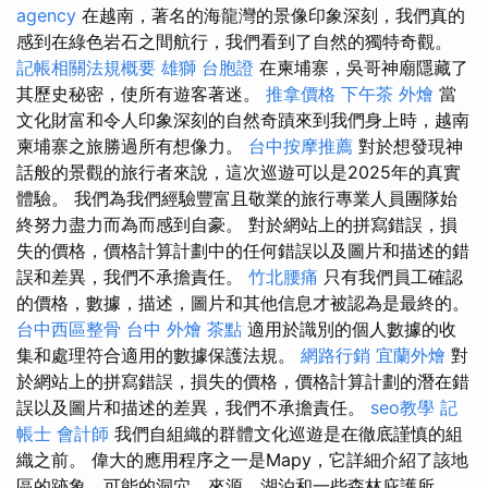
agency
在越南，著名的海龍灣的景像印象深刻，我們真的
感到在綠色岩石之間航行，我們看到了自然的獨特奇觀。
記帳相關法規概要
雄獅 台胞證
在柬埔寨，吳哥神廟隱藏了
其歷史秘密，使所有遊客著迷。
推拿價格
下午茶 外燴
當
文化財富和令人印象深刻的自然奇蹟來到我們身上時，越南
柬埔寨之旅勝過所有想像力。
台中按摩推薦
對於想發現神
話般的景觀的旅行者來說，這次巡遊可以是2025年的真實
體驗。 我們為我們經驗豐富且敬業的旅行專業人員團隊始
終努力盡力而為而感到自豪。 對於網站上的拼寫錯誤，損
失的價格，價格計算計劃中的任何錯誤以及圖片和描述的錯
誤和差異，我們不承擔責任。
竹北腰痛
只有我們員工確認
的價格，數據，描述，圖片和其他信息才被認為是最終的。
台中西區整骨
台中 外燴 茶點
適用於識別的個人數據的收
集和處理符合適用的數據保護法規。
網路行銷
宜蘭外燴
對
於網站上的拼寫錯誤，損失的價格，價格計算計劃的潛在錯
誤以及圖片和描述的差異，我們不承擔責任。
seo教學
記
帳士 會計師
我們自組織的群體文化巡遊是在徹底謹慎的組
織之前。 偉大的應用程序之一是Mapy，它詳細介紹了該地
區的跡象，可能的洞穴，來源，湖泊和一些森林庇護所。