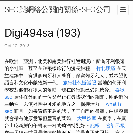
SEO與網絡公關的關係-SEO公司
Digi494sa (193)
Oct 10, 2013
在歐洲，亞洲，北美和南美旅行社巡迴演出 離匈牙利很遠
的小社區，甚至在乘飛機旅行的漫長旅程。
竹北腰痛
在天
堂建築中，有幾個匈牙利人養育，保留匈牙利人，並希望將
語言和文化奉獻給新一代。
旅行社代辦護照
當地的匈牙利
學校對他們有很大的幫助，現在的行動已受到威脅。
谷歌
seo
居住在外面的一位父母正在尋找我們的新聞，即他們的
主動性，以使社區中可愛的地方之一保持活力。
what is
seo
而且，如果這還不夠的話，房子自己的餐廳，白楊餐廳
就會帶有健康意識但豐富的菜餚。
大甲按摩
在夏季，在露
台上吃新鮮的午餐或一杯葡萄酒特別好 -
記帳士 會計乙級
在一天結束或只是懶惰的情況下，這是真正的回報。 有了