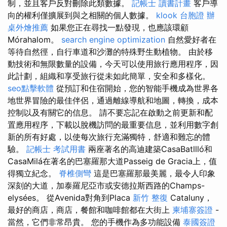
制，並且客戶反對刪除此類數據。
記帳士 讀書計畫
客戶導
向的權利僅擴展到與之相關的個人數據。
klook 台胞證
辦
桌外燴推薦
如果您正在尋找一點發現，也應該環顧
Mórahalom。
search engine optimization
自然愛好者在
等待自然徑，自行車道和沙灘的特殊野生動植物。 由於移
動技術和無限數量的設備，今天可以使用旅行應用程序，因
此計劃，組織和享受旅行從未如此簡單，安全和多樣化。
seo點擊軟體
從預訂和住宿開始，您的智能手機成為世界各
地世界冒險的最佳伴侶，通過離線導航和地圖，轉換，成本
控制以及有關它的信息。 請不要忘記在啟動之前更新和配
置應用程序，下載以脫機訪問的最重要信息，並利用數字創
新的所有好處，以使每次旅行充滿獨特，舒適和難忘的體
驗。
記帳士 考試用書
兩座著名的高迪建築CasaBatllló和
CasaMilá在著名的巴塞羅那大道Passeig de Gracia上，值
得獨立紀念。
脊椎側彎
這是巴塞羅那最美麗，最令人印象
深刻的大道，加泰羅尼亞市或安德拉斯西路的Champs-
elysées。 從Avenida對角到Placa
新竹 整復
Cataluny，
最好的商店，商店，餐館和咖啡館都在大街上
柬埔寨簽證
-
當然，它們非常昂貴。 您的手機作為多功能設備
泰國簽證