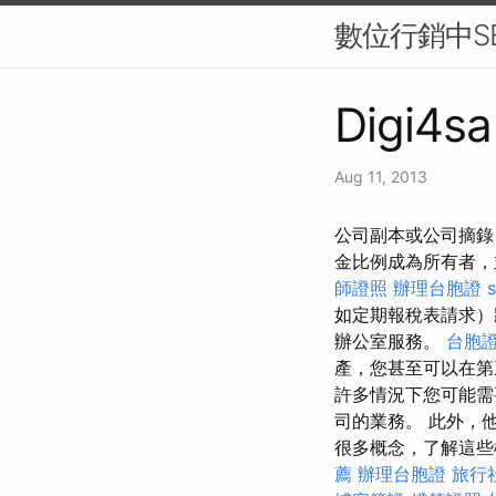
數位行銷中SE
Digi4sa
Aug 11, 2013
公司副本或公司摘錄
金比例成為所有者
師證照
辦理台胞證
如定期報稅表請求
辦公室服務。
台胞
產，您甚至可以在
許多情況下您可能需
司的業務。 此外，
很多概念，了解這些
薦
辦理台胞證
旅行