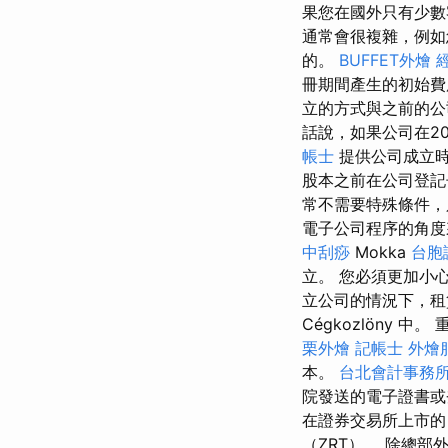
果您在國外只有少數
通常會很複雜，例如
的。
BUFFET外燴
冊期間產生的初始費
立的方式與之前的公
話說，如果公司在20
帳士
提供公司成立
股本之前在公司登
常不需要特殊條件
電子公司程序的角度
中刮痧
Mokka
台胞
立。 您必須更加小
立公司的情況下，租
Cégkozlöny 
栗外燴
記帳士
外燴
本。
台北會計事務
院發送的電子證書
在證券交易所上市的
（ZRT）。 除總