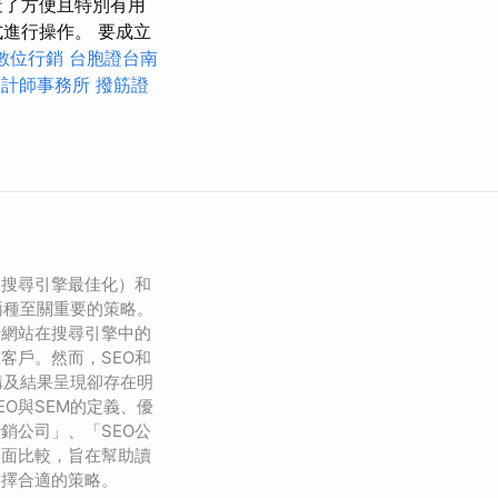
造了方便且特別有用
進行操作。 要成立
數位行銷
台胞證台南
會計師事務所
撥筋證
（搜尋引擎最佳化）和
兩種至關重要的策略。
升網站在搜尋引擎中的
客戶。然而，SEO和
構及結果呈現卻存在明
EO與SEM的定義、優
銷公司」、「SEO公
全面比較，旨在幫助讀
選擇合適的策略。