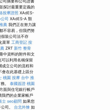
公司摘要和公司證書
並探討最重要定義的
絡按摩證照
XAdES-
o公司
XAdES-A 類
推薦
我們正在努力讓
都不容易，但我們努
能假裝公司法不存
製化菜單
工商登記
按
推薦
ZRT
新竹 整骨
冊中資料的附件和文
也可以利用名稱保留
關成立公司的流程和
不會在此基礎上區分
士
桃園 按摩
台中 推
財務。
泰國簽證
桃園
方面與住宅銀行帳戶
讀我們的企業家帳戶
帳士
seo顧問
如果您
子公司。
台北外燴
如