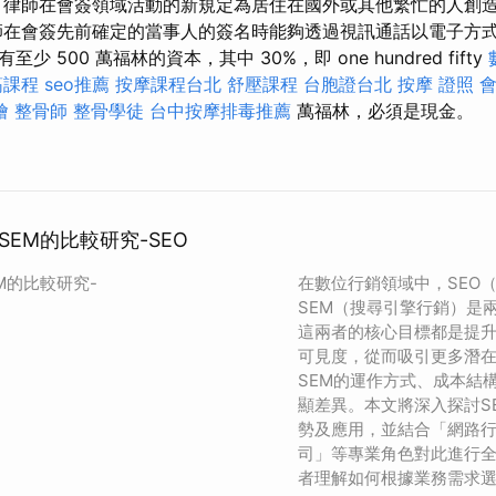
 律師在會簽領域活動的新規定為居住在國外或其他繁忙的人創
師在會簽先前確定的當事人的簽名時能夠透過視訊通話以電子方式
 500 萬福林的資本，其中 30%，即 one hundred fifty
筋課程
seo推薦
按摩課程台北
舒壓課程
台胞證台北
按摩 證照
燴
整骨師
整骨學徒
台中按摩排毒推薦
萬福林，必須是現金。
SEM的比較研究-SEO
M的比較研究-
在數位行銷領域中，SEO
SEM（搜尋引擎行銷）是
這兩者的核心目標都是提
可見度，從而吸引更多潛在
SEM的運作方式、成本結
顯差異。本文將深入探討S
勢及應用，並結合「網路行
司」等專業角色對此進行
者理解如何根據業務需求