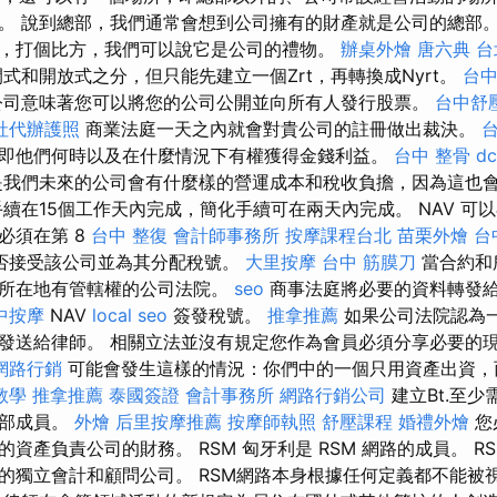
。 說到總部，我們通常會想到公司擁有的財產就是公司的總部。
，打個比方，我們可以說它是公司的禮物。
辦桌外燴
唐六典
台
式和開放式之分，但只能先建立一個Zrt，再轉換成Nyrt。
台
司意味著您可以將您的公司公開並向所有人發行股票。
台中舒
社代辦護照
商業法庭一天之內就會對貴公司的註冊做出裁決。
即他們何時以及在什麼情況下有權獲得金錢利益。
台中 整骨 dc
我們未來的公司會有什麼樣的營運成本和稅收負擔，因為這也
手續在15個工作天內完成，簡化手續可在兩天內完成。 NAV 可
必須在第 8
台中 整復
會計師事務所
按摩課程台北
苗栗外燴
台
否接受該公司並為其分配稅號。
大里按摩
台中 筋膜刀
當合約和
至所在地有管轄權的公司法院。
seo
商事法庭將必要的資料轉發給
中按摩
NAV
local seo
簽發稅號。
推拿推薦
如果公司法院認為
發送給律師。 相關立法並沒有規定您作為會員必須分享必要的
網路行銷
可能會發生這樣的情況：你們中的一個只用資產出資，
教學
推拿推薦
泰國簽證
會計事務所
網路行銷公司
建立Bt.至
外部成員。
外燴
后里按摩推薦
按摩師執照
舒壓課程
婚禮外燴
您
負責公司的財務。 RSM 匈牙利是 RSM 網路的成員。 RSM Inte
的獨立會計和顧問公司。 RSM網路本身根據任何定義都不能被