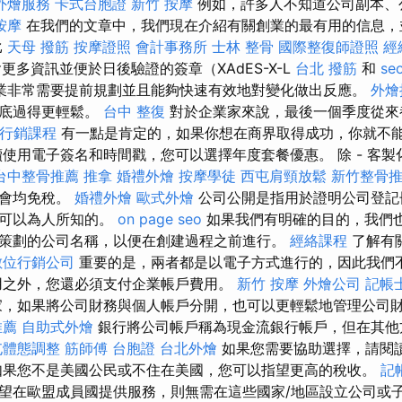
外燴服務
卡式台胞證
新竹 按摩
例如，許多人不知道公司副本、
按摩
在我們的文章中，我們現在介紹有關創業的最有用的信息，
比
天母 撥筋
按摩證照
會計事務所
士林 整骨
國際整復師證照
經
更多資訊並便於日後驗證的簽章（XAdES-X-L
台北 撥筋
和
se
業非常需要提前規劃並且能夠快速有效地對變化做出反應。
外燴
年底過得更輕鬆。
台中 整復
對於企業家來說，最後一個季度從來
行銷課程
有一點是肯定的，如果你想在商界取得成功，你就不
續使用電子簽名和時間戳，您可以選擇年度套餐優惠。 除 - 客
台中整骨推薦
推拿
婚禮外燴
按摩學徒
西屯肩頸放鬆
新竹整骨
協會均免稅。
婚禮外燴
歐式外燴
公司公開是指用於證明公司登記
是可以為人所知的。
on page seo
如果我們有明確的目的，我們
策劃的公司名稱，以便在創建過程之前進行。
經絡課程
了解有
數位行銷公司
重要的是，兩者都是以電子方式進行的，因此我們
用之外，您還必須支付企業帳戶費用。
新竹 按摩
外燴公司
記帳
家，如果將公司財務與個人帳戶分開，也可以更輕鬆地管理公司
推薦
自助式外燴
銀行將公司帳戶稱為現金流銀行帳戶，但在其他
屯體態調整
筋師傅
台胞證
台北外燴
如果您需要協助選擇，請閱
如果您不是美國公民或不住在美國，您可以指望更高的稅收。
記
望在歐盟成員國提供服務，則無需在這些國家/地區設立公司或