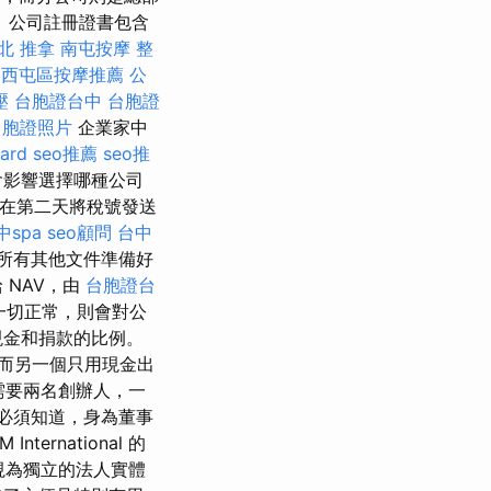
 公司註冊證書包含
北 推拿
南屯按摩
整
中西屯區按摩推薦
公
壓
台胞證台中
台胞證
台胞證照片
企業家中
ard
seo推薦
seo推
會影響選擇哪種公司
以在第二天將稅號發送
中spa
seo顧問
台中
所有其他文件準備好
 NAV，由
台胞證台
一切正常，則會對公
現金和捐款的比例。
而另一個只用現金出
少需要兩名創辦人，一
必須知道，身為董事
rnational 的
視為獨立的法人實體