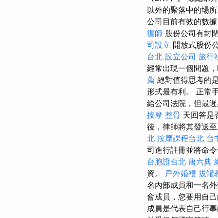
以外的聚落中的場所
公司目前有效的數據
復師
股份公司有封閉
司設立
開放式股份公
台北
設立公司
旅行
經常出現一個問題，
薦
絕對值得思考的是
形式最有利。 正常
給公司法院，但最遲
按摩 整骨
天回答是
後，律師將其發送
北
按摩課程台北
台
司進行註冊並將命令
台胞證台北
唐六典
資。
戶外婚禮
拔罐
名內部成員和一名
會成員，您要用自己的資產
成員是代表自己行事