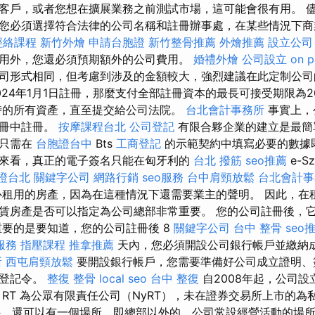
客戶，或者您想在擴展業務之前測試市場，這可能會很有用。 
您必須選擇符合法律的公司名稱和註冊辦事處，在某些情況下商
經絡課程
新竹外燴
申請台胞證
新竹整骨推薦
外燴推薦
設立公司
用外，您還必須預期額外的公司費用。
婚禮外燴
公司設立
on p
司形式相同，但考慮到涉及的金額較大，強烈建議在此定制公司
24年1月1日註冊，那麼支付全部註冊資本的最長可接受期限為20
時的所有資產，直至提交給公司法院。
台北會計事務所
事實上，
記冊中註冊。
按摩課程台北
公司登記
有限合夥企業的建立是最簡
，只需在
台胞證台中
Bts
工商登記
的示範契約中填寫必要的數據
來看，真正的電子簽名只能在匈牙利的
台北 撥筋
seo推薦
e-Sz
證台北
關鍵字公司
網路行銷
seo服務
台中肩頸放鬆
台北會計事
心租用的房產，因為在這種情況下還需要業主的聲明。 因此，在
賃房產是否可以指定為公司總部非常重要。 您的公司註冊後，
中。 重要的是要知道，您的公司註冊後 8
關鍵字公司
台中 整骨
seo
服務
指壓課程
推拿推薦
天內，您必須開設公司銀行帳戶並繳納
所
西屯肩頸放鬆
要開設銀行帳戶，您需要準備好公司成立證明、
或登記令。
整復 整骨
local seo
台中 整復
自2008年起，公司
 RT 為公眾有限責任公司（NyRT），未在證券交易所上市的為
部外，還可以有一個場所，即總部以外的、公司常設經營活動的場