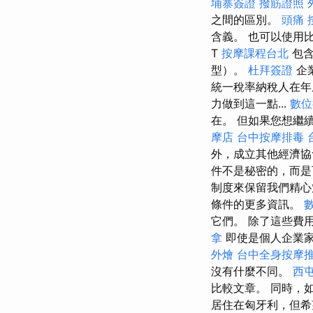
埔寨簽證
撥筋證照
之間的區別。
頭痛 
含義。 也可以使用
T
按摩課程台北
包含
型）。
杜拜簽證
企
統一稅率納稅人在
力做到這一點...
數位
在。 但如果您想繼
摩店
台中按摩排毒
外，成立其他經濟
件不是秘密的，而
制度來保留我們精心
條件的更多資訊。
它們。 除了這些費
拿
即使是個人企業
外燴
台中全身按摩
沒有什麼不同。
西
比較文章。 同時，
居住在匈牙利，但希