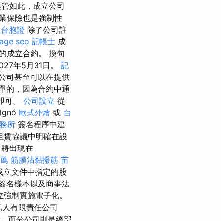
儘管如此，成立公司
業保險也是強制性
台胞證
除了公司註
age seo
記帳士
成
的成立合約。 換句
27年5月31日。
記
公司甚至可以在提供
單的，因為合約中通
即可。
公司設立
從
ignó
歐式外燴
或
台
務所
簽名程序中建
租賃協議中明確在設
它將出現在
推薦
筋膜沾黏撥筋
苗
成立文件中指定的股
簽名樣本以及商事法
設立強制實施電子化。
私人有限責任公司
所，而分公司則是總部