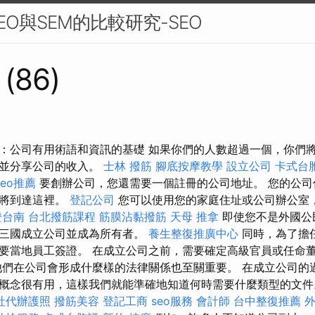
O與SEM的比較研究-SEO
 (86)
：公司有用術語和資訊的基礎 如果你們的人數超過一個，你們
，並分享公司的收入。
士林 撥筋
腳底按摩教學
設立公司
卡式台
seo推薦
要創辦公司，您還需要一個註冊的公司地址。 您的公司
）將到達這裡。
登記公司
您可以使用您的家庭住址或公司辦公室
證台南
台北撥筋課程
筋膜沾黏撥筋
天母 推拿
即使您不是外國公
第三國成立公司並成為所有者。
養生整復推廣中心
同時，為了擔
要當地員工簽證。 在成立公司之前，需要確定高級官員或任命
他們在公司會形成什麼樣的法律關係也至關重要。 在成立公司的
概念很有用，這樣我們就能準確地知道何時需要什麼類型的文件。
社代辦護照
撥筋美容
登記工商
seo服務
會計師
台中整復推薦