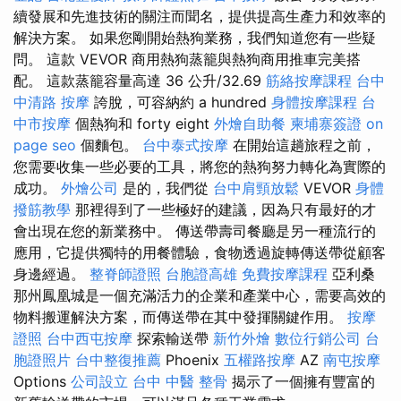
續發展和先進技術的關注而聞名，提供提高生產力和效率的
解決方案。 如果您剛開始熱狗業務，我們知道您有一些疑
問。 這款 VEVOR 商用熱狗蒸籠與熱狗商用推車完美搭
配。 這款蒸籠容量高達 36 公升/32.69
筋絡按摩課程
台中
中清路 按摩
誇脫，可容納約 a hundred
身體按摩課程
台
中市按摩
個熱狗和 forty eight
外燴自助餐
柬埔寨簽證
on
page seo
個麵包。
台中泰式按摩
在開始這趟旅程之前，
您需要收集一些必要的工具，將您的熱狗努力轉化為實際的
成功。
外燴公司
是的，我們從
台中肩頸放鬆
VEVOR
身體
撥筋教學
那裡得到了一些極好的建議，因為只有最好的才
會出現在您的新業務中。 傳送帶壽司餐廳是另一種流行的
應用，它提供獨特的用餐體驗，食物透過旋轉傳送帶從顧客
身邊經過。
整脊師證照
台胞證高雄
免費按摩課程
亞利桑
那州鳳凰城是一個充滿活力的企業和產業中心，需要高效的
物料搬運解決方案，而傳送帶在其中發揮關鍵作用。
按摩
證照
台中西屯按摩
探索輸送帶
新竹外燴
數位行銷公司
台
胞證照片
台中整復推薦
Phoenix
五權路按摩
AZ
南屯按摩
Options
公司設立
台中 中醫 整骨
揭示了一個擁有豐富的