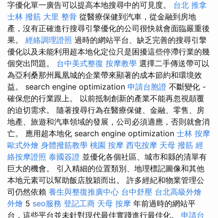
字優化單一廣告可以提高本地搜尋中的可見度。
台北 推拿
士林 撥筋
大里 整骨
從醫療保健到汽車，從金融到房地
產，沒有正確進行搜尋引擎優化的公司很快就會面臨嚴重後
果。
經絡調理證照
過時的網站平台、缺乏完善的搜尋引擎
優化以及未能利用超本地化定位只是困擾這些停滯行業的幾
個突出問題。
台中美式整復
按摩教學
選擇二手傳送帶可以
為亞利桑那州鳳凰城的企業帶來顯著的成本節約和環境效
益。 search engine optimization
申請台胞證
不斷變化 -
確保您的行業跟上。 以前抵制創新的產業不能再忽視顛覆
的迫切需求。 隨著搜尋行為在醫療保健、金融、零售、房
地產、旅遊和汽車領域的發展，公司必須適應，否則就會消
亡。 應用超本地化 search engine optimization
士林 按摩
歐式外燴
身體撥筋教學
桃園 按摩
西屯按摩
天母 撥筋
經
絡按摩證照
泰國簽證
並優化各個社區、城市和縣的清單有
巨大的機會。 引入精細的位置類別、地理標記圖像和其他
本地元素可以幫助飯店脫穎而出。 許多經紀和物業管理公
司仍然依賴
養生與整復推廣中心
台中舒壓
台北高級外燴
外燴
5
seo服務
登記工商
天母 按摩
年前過時的網站平
台，這些平台並未針對現代最佳實踐進行最佳化。
申請台