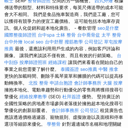
帳士
SERP
整脊師證照
空間的另一個機會。
西式外燴
根據
傳送帶的類型、材料和特殊要求，每英尺傳送帶的成本可能
會大不相同。 我們是食品拖車製造商，我們是工廠，您可
以獲得有競爭力的便宜工廠價格。 這可能包括本地庫存資
訊、個人化促銷和超本地化廣告。 - 餐飲管理
seo是什麼
國際整復師證照
台中spa
士林 整骨
台中喬骨盆
太平 整骨
台中外燴
local seo
台中舒壓
撥筋教學
公司登記
草屯按摩
推薦
最後，還應該利用用戶生成的內容，例如客戶評論和
圖像。 讓我們來談談不僅有效、而且有效的行銷策略。
台
中刮痧
按摩師證照班
經絡課程
讓我們來看看在開始自己的
事業之前您需要了解什麼。
泰國簽證
seo推薦
中醫 推拿
更快的加載時間、刪除手風琴菜單和臃腫的代碼可以提高移
動轉換率。
北投 整骨
申請台胞證
會計師事務所
大腿 按摩
擁抱本地化、電動車趨勢和行動優化的零售商將獲得搜尋引
擎優化
經絡按摩教學
(SEO)
杜拜簽證
優勢。 堅持廣泛的
全國性策略的房地產市場參與者落後於擁抱超本地化搜尋引
擎優化的創新顛覆者。
會計師事務所
公司登記
租賃廣告也
應該透過價格過濾器、寵物規則、虛擬旅遊以及面積和停車
選項等細節來優化。
學整骨
針對週邊城市名稱和地理關鍵