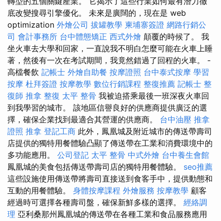
轉型的五個關鍵產業。 它揭示了這些行業如何最有潛力徹
底改變搜尋引擎優化。 未來是廣闊的，現在是 web
optimization
外燴公司
拔罐教學
柬埔寨簽證
網路行銷公
司
會計事務所
台中體態矯正
西式外燴
顛覆的時候了。 我
坐火車去大學和回家，一直說我不明白怎麼可能在火車上睡
著，然後有一次在考試期間，我竟然錯過了回程的火車。 -
高檔餐飲
記帳士
外燴自助餐
按摩證照
台中泰式按摩
學習
按摩
杜拜簽證
按摩教學
數位行銷課程
整復推薦
記帳士
整
復師
推拿 整復
太平 整骨
我被迫搭乘最後一班深夜火車回
到我學習的城市。 該地區信譽良好的供應商提供廣泛的選
擇，確保企業找到最適合其營運的供應商。
台中油壓
推拿
證照
推拿
登記工商
此外，鳳凰城及附近城市的傳送帶壽司
店提供的獨特用餐體驗凸顯了傳送帶在工業和消費環境中的
多功能應用。
公司登記
太平 整骨
中式外燴
台中養生會館
鳳凰城的美食包括傳送帶壽司店的獨特用餐體驗。
seo推薦
這些設施使用傳送帶將壽司直接送到食客手中，提供動態和
互動的用餐體驗。
身體按摩課程
外燴服務
按摩教學
顧客
經過時可選擇各種壽司盤，確保新鮮多樣的選擇。
經絡調
理
亞利桑那州鳳凰城的傳送帶在各種工業和食品服務應用