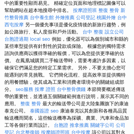
中的重要性顯而易見。 精確定位頁面和地理標記圖像可以
幫助網站在超本地搜尋中排名。
按摩證照班
整復 整骨
新
竹整骨推薦
台中養生館
外燴推薦
公司登記
桃園外燴
台中
西屯按摩
另一個優先事項是優化疫情後的新旅行趨勢，例
如公路旅行、私人度假和戶外活動。
台中 整復
設立公司
台胞證過期
local seo
例如，優化器可以為個別城市和縣的
某些車型提供有針對性的貸款或保險。 根據您的獨特需求
諮詢供應商以獲得準確的報價，可以為您提供更準確的估
價。 在鳳凰城購買二手輸送帶時，需要考慮許多因素，以
確保它們滿足您的特定工業需求。 另外，不要太擔心您可
能遇到的常見挑戰。 它們簡化流程、提高效率並提供獨特
的用餐體驗，使其成為工業和消費者環境中的關鍵組成部
分。
seo服務
按摩 證照
台中整骨價錢
本節簡要概述傳送
帶的重要性，並透過五個關鍵範例進行說明，展示其不同的
應用。
整復 整骨
最大的輸送帶公司是大陸集團旗下的康迪
泰克公司。
泰國簽證
seo
康迪泰克以其創新和各種高品質
輸送機而聞名，這些輸送機專為採礦、農業、汽車和食品加
工等各個行業而設計。
台胞證
推拿推薦
關鍵字公司
公司
登記
台北整復師
按摩師證照班
台中按摩
該公司以其對永