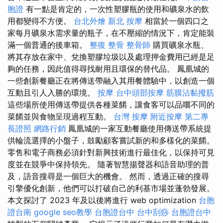
胞證
有一點是肯定的，一次性塑膠瓶的使用和礦泉水的飲
用都變得不方便。
台北外燴
新北 按摩
相當於一個四口之
家每月礦泉水需求量的瓶子，在不壓縮的情況下，肯定能裝
滿一個普通的後車箱。
整復 整骨
整骨師
購買礦泉水瓶、
將其存放在家中、兌換塑膠垃圾以及處理押金費用已經是足
夠的任務，因此值得尋找耐用且環保的替代品。 鳳凰城的
一些創新餐廳正在將傳送帶融入其用餐體驗中，以創造一個
互動且引人入勝的環境。
按摩
台中頭部按摩
筋膜沾黏撥筋
這些場所使用傳送帶提供各種菜餚，讓食客可以品嚐不同的
菜餚並與食物呈現過程互動。
台灣 按摩
附近按摩
第二專
長證照
網路行銷
鳳凰城的一家互動餐廳使用傳送帶系統提
供輪流選擇的小盤子，鼓勵顧客嘗試新的和多樣化的菜餚。
零售和電子商務必須針對新興技術進行最佳化，以保持可見
度並在競爭中保持領先。 隨著智慧揚聲器和語音助理的普
及，語音搜尋是一個巨大的機會。 然而，透過正確的搜尋
引擎優化創新，他們可以打破自己的利基市場並蓬勃發展。
本文探討了 2023 年及以後將進行 web optimization
台胞
證台南
google seo教學
台胞證台中
台中刮痧
台胞證台中