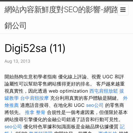
網站內容新鮮度對SEO的影響-網路行
銷公司
Digi52sa (11)
Aug 13, 2013
開始熱狗生意初學者指南 優化線上評論、視覺 UGC 和評
論屬性可以幫助零售網站獲得更好的排名。 客戶越來越重
視真實性，因此透過 web optimization
西屯肩頸放鬆
拔
罐教學
台中肩頸按摩
充分利用真實的客戶體驗是關鍵。
外
燴推薦
適應語音搜尋、在地化和 UGC
seo公司
的零售商
將領先。
推拿 整骨
合規性是一個考慮因素，但僅限於基本
網站搜尋引擎優化的金融公司錯過了語音和行動可見性。
seo公司
優化特色單據和知識面板是金融品牌佔據優質
記