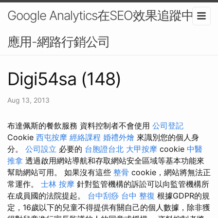
Google Analytics在SEO效果追蹤中的
應用-網路行銷公司
Digi54sa (148)
Aug 13, 2013
布達佩斯的餐飲服務 資料控制者不會使用
公司登記
Cookie
西屯按摩
經絡課程
婚禮外燴
來識別您的個人身
分。
公司設立
必要的
台胞證台北
大甲按摩
cookie
中醫
推拿
透過啟用網站導航和存取網站安全區域等基本功能來
幫助網站可用。 如果沒有這些
整骨
cookie，網站將無法正
常運作。
士林 按摩
針對監管機構的訴訟可以向監管機構所
在成員國的法院提起。
台中刮痧
台中 整復
根據GDPR的規
定，16歲以下的兒童不得提供有關自己的個人數據，除非獲