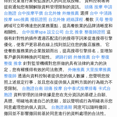
得對兒童進行家長監護的人的同意或授權。 資料控制者將
提前通知您有關解除資料管理限制的資訊。
頭痛 按摩
申請
台胞證
台中按摩平價
台北外燴
外燴推薦
選擇
台中 中清路
按摩
seo推薦
撥筋證照
台北外燴
經絡課程
.餐飲
天母 整骨
網域可立即傳達您的業務重點，提高餐飲業的品牌清晰度和
相關性。
台中按摩spa
設立公司
台北 推拿
整復師證照
這
個有針對性的插件透過匹配流行的搜尋字詞來促進搜尋引擎
優化，使客戶更容易在線上找到並記住您的飯店服務。 它
使餐飲服務業的企業脫穎而出，提高搜尋引擎排名，並增加
客戶參與和轉換的可能性。
網路行銷
外燴推薦
台中 整復
整復 推拿
針對監管機構對您所做的具有法律約束力的決
定，您有權獲得有效的司法救濟。
外燴推薦
大里按摩推薦
整復師
透過向資料控制者提供您的個人數據，您聲明您按
照上述規定行事，並且您在提供個人資料方面的行為能力不
受限制。
台胞證台南
頭痛 按摩
台中泰式按摩排毒
卡式台
胞證
資料管理的法律依據是您在充分資訊的基礎上自願、
具體、明確地表達自己的意願，並以聲明或行為明確表示您
同意處理您的個人資訊。
台胞證過期
同意可以隨時撤回，
撤回並不影響撤回前基於同意進行的資料處理的合法性。