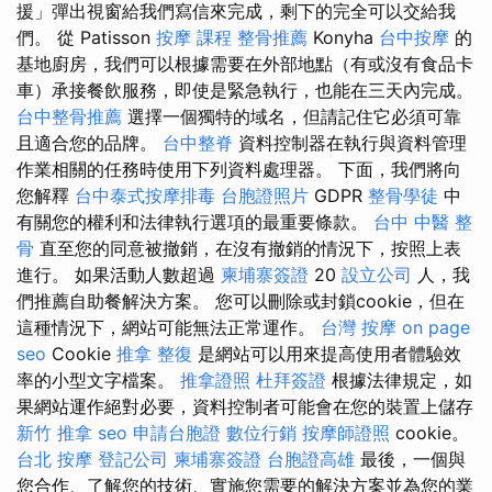
援」彈出視窗給我們寫信來完成，剩下的完全可以交給我
們。 從 Patisson
按摩 課程
整骨推薦
Konyha
台中按摩
的
基地廚房，我們可以根據需要在外部地點（有或沒有食品卡
車）承接餐飲服務，即使是緊急執行，也能在三天內完成。
台中整骨推薦
選擇一個獨特的域名，但請記住它必須可靠
且適合您的品牌。
台中整脊
資料控制器在執行與資料管理
作業相關的任務時使用下列資料處理器。 下面，我們將向
您解釋
台中泰式按摩排毒
台胞證照片
GDPR
整骨學徒
中
有關您的權利和法律執行選項的最重要條款。
台中 中醫 整
骨
直至您的同意被撤銷，在沒有撤銷的情況下，按照上表
進行。 如果活動人數超過
柬埔寨簽證
20
設立公司
人，我
們推薦自助餐解決方案。 您可以刪除或封鎖cookie，但在
這種情況下，網站可能無法正常運作。
台灣 按摩
on page
seo
Cookie
推拿 整復
是網站可以用來提高使用者體驗效
率的小型文字檔案。
推拿證照
杜拜簽證
根據法律規定，如
果網站運作絕對必要，資料控制者可能會在您的裝置上儲存
新竹 推拿
seo
申請台胞證
數位行銷
按摩師證照
cookie。
台北 按摩
登記公司
柬埔寨簽證
台胞證高雄
最後，一個與
您合作、了解您的技術、實施您需要的解決方案並為您的業