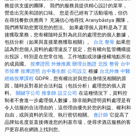
務提供支援的團隊。 我們的服務員提供精心設計的菜單，
營造出完美和諧的口味。 您是否已經有了活動場地，但仍
在尋找餐飲供應商？ 充滿信心地尋找 Aranybástya 團隊，
我們將幫助您實現您的想法。 如果處理個人資料是為了直
接獲取業務，您有權隨時反對為此目的處理您的個人數據，
包括分析（如果與直接業務獲取相關）。
台北 整骨
如果您
認為對您個人資料的處理違反了規定，您有權向監管機構提
出投訴，特別是在您常住地、工作地點或涉嫌侵權地點所在
的成員國。
按摩證照
外燴推薦
辦理台胞證
北投 整骨
台中
市按摩
按摩證照
台中養生館
公司設立
根據
台北外燴
中醫
經絡按摩課程
GDPR，您有權出於與您自身情況相關的原
因，隨時反對基於合法利益（包括分析）處理您的個人資
料。
關鍵字公司
推拿師
設立公司
在這種情況下，資料控
制者不會進一步處理個人數據，除非能夠證明資料處理是有
令人信服的合法理由的，這些理由優先於您的利益、權利和
自由，或與資料的呈現、執行密切相關。
會計師
它提高了
品牌知名度並直接傳達您的利基市場，使尋求酒店服務的客
戶更容易在網路上找到您。