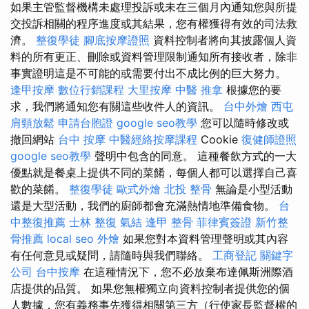
如果主管監督機構未處理投訴或未在三個月內通知您與所提
交投訴相關的程序進度或其結果，您有權獲得有效的司法救
濟。
整復學徒
腳底按摩證照
資料控制者將向其披露個人資
料的所有更正、刪除或資料管理限制通知所有接收者，除非
事實證明這是不可能的或需要付出不成比例的巨大努力。
逢甲按摩
數位行銷課程
大里按摩
中醫 推拿
根據您的要
求，我們將通知您有關這些收件人的資訊。
台中外燴
西屯
肩頸放鬆
申請台胞證
google seo教學
您可以隨時修改或
撤回網站
台中 按摩
中醫經絡按摩課程
Cookie
復健師證照
google seo教學
聲明中包含的同意。 這種餐飲方式的一大
優點就是餐桌上提供不同的菜餚，每個人都可以選擇自己喜
歡的菜餚。
整復學徒
歐式外燴
北投 整骨
無論是小型活動
還是大型活動，我們的廚師都會充滿熱情地準備食物。
台
中整復推薦
士林 整復
氣結
逢甲 整骨
菲律賓簽證
新竹整
骨推薦
local seo
外燴
如果您對本資料管理聲明或其內容
有任何意見或疑問，請隨時與我們聯絡。
工商登記
關鍵字
公司
台中按摩
在這種情況下，您不必放棄布達佩斯洲際酒
店提供的品質。 如果您無權獨立向資料控制者提供您的個
人數據，您有義務事先獲得相關第三方（行使家長監督權的