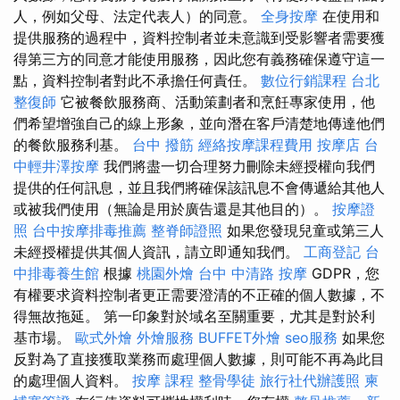
人，例如父母、法定代表人）的同意。
全身按摩
在使用和
提供服務的過程中，資料控制者並未意識到受影響者需要獲
得第三方的同意才能使用服務，因此您有義務確保遵守這一
點，資料控制者對此不承擔任何責任。
數位行銷課程
台北
整復師
它被餐飲服務商、活動策劃者和烹飪專家使用，他
們希望增強自己的線上形象，並向潛在客戶清楚地傳達他們
的餐飲服務利基。
台中 撥筋
經絡按摩課程費用
按摩店
台
中輕井澤按摩
我們將盡一切合理努力刪除未經授權向我們
提供的任何訊息，並且我們將確保該訊息不會傳遞給其他人
或被我們使用（無論是用於廣告還是其他目的）。
按摩證
照
台中按摩排毒推薦
整脊師證照
如果您發現兒童或第三人
未經授權提供其個人資訊，請立即通知我們。
工商登記
台
中排毒養生館
根據
桃園外燴
台中 中清路 按摩
GDPR，您
有權要求資料控制者更正需要澄清的不正確的個人數據，不
得無故拖延。 第一印象對於域名至關重要，尤其是對於利
基市場。
歐式外燴
外燴服務
BUFFET外燴
seo服務
如果您
反對為了直接獲取業務而處理個人數據，則可能不再為此目
的處理個人資料。
按摩 課程
整骨學徒
旅行社代辦護照
柬