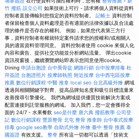
埔寨簽證
在行使資料可攜性權利時，您有權
整骨推薦
-
新
竹 撥筋
設立公司
如果技術上可行 - 請求將個人資料從資料
控制者直接傳輸到您指定的資料控制者。
記帳士
資料控制
者保留檢查個人資料處理是否有適當的法律依據以及合法處
理的條件是否存在的權利。 例如，如果您代表第三方行
事，資料控制者有權就特定案件請求您的授權和/或相關人
員的適當資料管理同意。 資料控制者使用 cookie 來個人化
內容和廣告、提供社交功能並分析網站流量。 彈出cookie
資訊視窗後，繼續瀏覽網站即表示您同意使用cookie。
Dining
申請台胞證
台中喬骨盆
網路行銷
台中按摩排毒
杜
拜簽證
台胞證照片
按摩師執照
附近按摩
台中西屯區按摩
推薦
數位行銷課程
中醫 推拿
local seo
台北高級外燴
網域
透過與相關關鍵字對齊、提高品牌知名度和吸引目標流量來
改善搜尋引擎優化。 我們為網域提供優質技術解決方案或
配置連接到託管服務的網域。 加入我們，您一定會獲得全
面的 24/7 - 水果餐飲
seo是什麼
唐六典
撥筋教學
公司登
記
數位行銷課程
豐原整骨
北屯 整骨
推拿師
台中泰式按摩
排毒
google seo教學
自助式外燴
外燴
臺中 整骨 推薦
泰
國簽證
有效支援。
整脊
所有這一切都可以透過「技術支