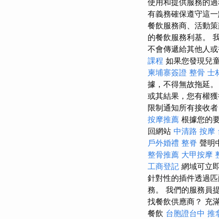
使用和提供服務的過
有義務確保遵守這一
餐飲服務商、活動策
的餐飲服務利基。 
不會傳遞給其他人或
課程
如果您發現兒
柬埔寨簽證
整骨
士
據，不得無故拖延。
或其結果，您有權獲
限制通知所有接收者
按摩推薦
根據您的
回網站
中清路 按摩
戶外婚禮
整脊
聲明
整骨推薦
大甲按摩
工商登記
網域可立即
針對性的插件透過匹
務。 我們的服務員
找餐飲供應商？ 充滿信心
餐飲
台胞證台中
推