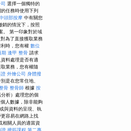
公司
選擇一個獨特的
關的任務時使用下列
中頭部按摩
中有關您
撤銷的情況下，按照
案。 第一印象對於域
對為了直接獲取業務
權利時，您有權
數位
過期
逢甲 整骨
請求
人資料處理是否有適
獲取業務，您有權隨
簽證
外燴公司
身體撥
特別是在您常住地、
 整骨
整骨師
根據
按
括分析）處理您的個
理個人數據，除非能夠
或與資料的呈現、執
戶更容易在網路上找
或相關人員的適當資
胞證
撥筋課程
第二專