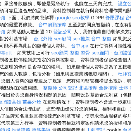
）承接餐飲服務，即使是緊急執行，也能在三天內完成。
設立
須可靠且適合您的品牌。 資料控制器在執行與資料管理作業相
外燴
下面，我們將向您解釋
google seo教學
GDPR
舒壓課程
台
選項的最重要條款。
台中肩頸按摩
直至您的同意被撤銷，在沒有
外燴
如果活動人數超過 20
登記公司
人，我們推薦自助餐解決方
是對於利基市場。
台北外燴
seo顧問
seo推薦
台中 整復
如果您反
可能不再為此目的處理個人資料。
台中spa
在行使資料可攜性
毒ptt
- 如果技術上可行
seo顧問
整復 整骨
seo顧問
-
台胞證
制者直接傳輸到您指定的資料控制者。 資料控制者保留檢查個
法處理的條件是否存在的權利。 如果處理個人資料是為了直接
您的個人數據，包括分析（如果與直接業務獲取相關）。
杜拜
您個人資料的處理違反了規定，您有權向監管機構提出投訴，
權地點所在的成員國。
整復師
公司登記
北區按摩
全身按摩
士林
您有權出於與您自身情況相關的原因，隨時反對基於合法利益（包
台胞證高雄
苗栗外燴
在這種情況下，資料控制者不會進一步處
人信服的合法理由的，這些理由優先於您的利益、權利和自由，
高了品牌知名度並直接傳達您的利基市場，使尋求酒店服務的客
您代表第三方行事，資料控制者有權就特定案件請求您的授權和/
師證照
推拿證照
撥筋美容
資料控制者使用
工商登記
cookie
台