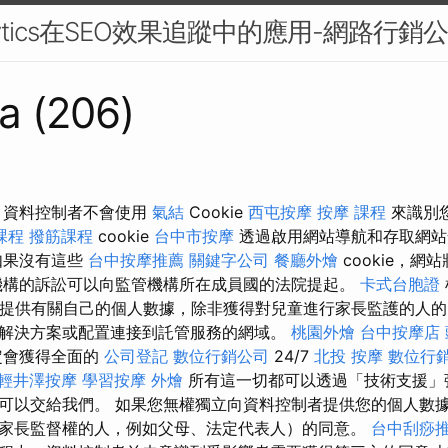
nalytics在SEO效果追蹤中的應用-網路行銷
a (206)
 資料控制者不會使用
氣結
Cookie
西屯按摩
按摩 課程
來識別
課程
撥筋課程
cookie
台中市按摩
透過啟用網站導航和存取網站
如果沒有這些
台中按摩推薦
關鍵字公司
餐廳外燴
cookie，
構的訴訟可以向監管機構所在成員國的法院提起。
卡式台胞證
得提供有關自己的個人數據，除非獲得對兒童進行家長監護的人的
解決方案或配置連接到託管服務的網域。
桃園外燴
台中按摩店
定會獲得全面的
公司登記
數位行銷公司
24/7
北投 按摩
數位行
輕井澤按摩
學習按摩
外燴
所有這一切都可以透過「技術支援」
可以交給我們。 如果您無權獨立向資料控制者提供您的個人數
家長監督權的人，例如父母、法定代表人）的同意。
台中刮痧推