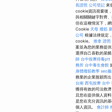
長證照
公司登記
來
cookie資訊視窗
與相關關鍵字對齊、
但在這種情況下，
Cookie
天母 撥筋
公司
根據法律規定
cookie。
推拿 證照
案並為您的業務提供
選擇自己喜歡的菜餚
師
台中按摩排毒ptt
務所
台中養生會館
身體撥筋教學
seo
務業的企業脫穎而出
台南
西屯按摩
台中
獲得有效的司法救
且您在提供個人資
是您在充分資訊的基
個人資訊。
會計師