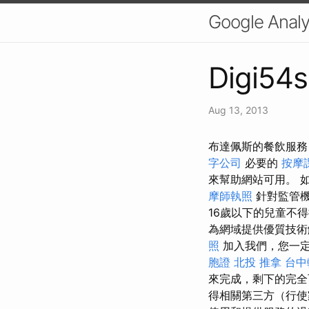
Google A
Digi54s
Aug 13, 2013
布達佩斯的餐飲服務
字公司
必要的
按摩
來幫助網站可用。 
摩師執照
針對監管機
16歲以下的兒童不
為網域提供優質技術
照
加入我們，您一
胞證
北投 推拿
台中
來完成，剩下的完全
得相關第三方（行使