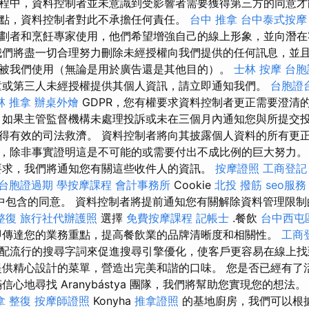
程中，資料控制者並未意識到受影響者需要獲得第三方的同意才
點，資料控制者對此不承擔任何責任。
台中 推拿
台中泰式按摩
劃者和烹飪專家使用，他們希望增強自己的線上形象，並向潛在
我們將盡一切合理努力刪除未經授權向我們提供的任何訊息，並
被我們使用（無論是用於廣告還是其他目的）。
士林 按摩
台胞
童或第三人未經授權提供其個人資訊，請立即通知我們。
台胞證
林 推拿
辦桌外燴
GDPR，您有權要求資料控制者更正需要澄清
 如果主管監督機構未處理投訴或未在三個月內通知您與所提交
得有效的司法救濟。 資料控制者將向其披露個人資料的所有更
，除非事實證明這是不可能的或需要付出不成比例的巨大努力
要求，我們將通知您有關這些收件人的資訊。
按摩證照
工商登記
台胞證過期
學按摩課程
會計事務所
Cookie
北投 撥筋
seo服務
中包含的同意。 資料控制者將提前通知您有關解除資料管理限
整復
旅行社代辦護照
選擇
免費按摩課程
記帳士
.餐飲
台中西屯
傳達您的業務重點，提高餐飲業的品牌清晰度和相關性。
工商
配流行的搜尋字詞來促進搜尋引擎優化，使客戶更容易在線上找
提供精心設計的菜單，營造出完美和諧的口味。 您是否已經有了
地尋找 Aranybástya 團隊，我們將幫助您實現您的想法。 從 P
拿 整復
按摩師證照
Konyha
推拿證照
的基地廚房，我們可以根