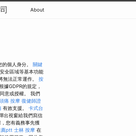
公司
About
您的個人身分。
關鍵
安全區域等基本功能
網站將無法正常運作。
按
根據GDPR的規定，
同意或授權。 我們
頭痛 按摩
復健師證
銷
有效支援。
卡式台
彈出視窗給我們寫信
據，您有義務事先獲
薦ptt
士林 按摩
在