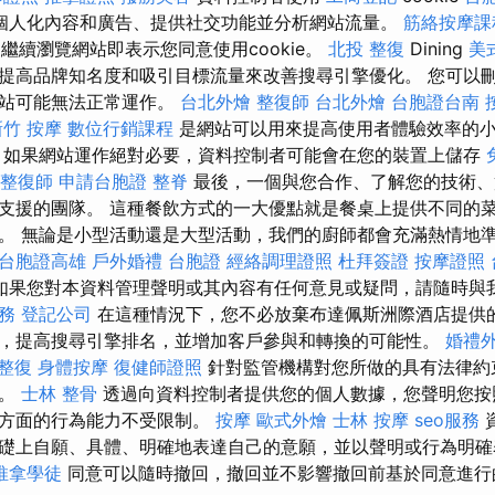
個人化內容和廣告、提供社交功能並分析網站流量。
筋絡按摩課
後，繼續瀏覽網站即表示您同意使用cookie。
北投 整復
Dining
美
提高品牌知名度和吸引目標流量來改善搜尋引擎優化。 您可以刪除
網站可能無法正常運作。
台北外燴
整復師
台北外燴
台胞證台南
新竹 按摩
數位行銷課程
是網站可以用來提高使用者體驗效率的
，如果網站運作絕對必要，資料控制者可能會在您的裝置上儲存
整復師
申請台胞證
整脊
最後，一個與您合作、了解您的技術、
支援的團隊。 這種餐飲方式的一大優點就是餐桌上提供不同的
。 無論是小型活動還是大型活動，我們的廚師都會充滿熱情地
台胞證高雄
戶外婚禮
台胞證
經絡調理證照
杜拜簽證
按摩證照
如果您對本資料管理聲明或其內容有任何意見或疑問，請隨時與
服務
登記公司
在這種情況下，您不必放棄布達佩斯洲際酒店提供的
，提高搜尋引擎排名，並增加客戶參與和轉換的可能性。
婚禮
 整復
身體按摩
復健師證照
針對監管機構對您所做的具有法律約
濟。
士林 整骨
透過向資料控制者提供您的個人數據，您聲明您按
料方面的行為能力不受限制。
按摩
歐式外燴
士林 按摩
seo服務
礎上自願、具體、明確地表達自己的意願，並以聲明或行為明確
推拿學徒
同意可以隨時撤回，撤回並不影響撤回前基於同意進行