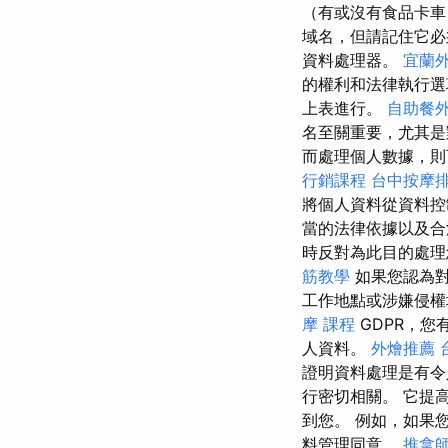
（有或沒有食品卡車
域名，但請記住它必
資料處理器。
宜蘭
的權利和法律執行
上表進行。
自助餐
名至關重要，尤其
而處理個人數據，則
行銷課程
台中按摩排
將個人資料從資料控
當的法律依據以及合
時反對為此目的處理
筋教學
如果您認為對
工作地點或涉嫌侵
摩 課程
GDPR，
人資料。
外燴推薦
證明資料處理是有令
行密切相關。 它提
到您。 例如，如果
料管理同意。
推拿