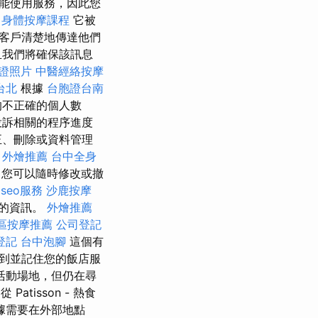
能使用服務，因此您
身體按摩課程
它被
客戶清楚地傳達他們
且我們將確保該訊息
證照片
中醫經絡按摩
台北
根據
台胞證台南
的不正確的個人數
投訴相關的程序進度
正、刪除或資料管理
。
外燴推薦
台中全身
您可以隨時修改或撤
seo服務
沙鹿按摩
制的資訊。
外燴推薦
區按摩推薦
公司登記
登記
台中泡腳
這個有
到並記住您的飯店服
活動場地，但仍在尋
atisson - 熱食
據需要在外部地點