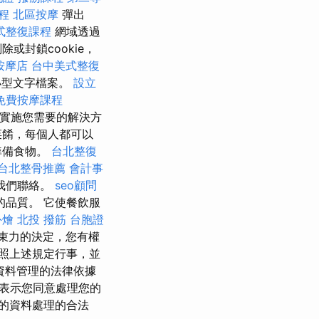
程
北區按摩
彈出
式整復課程
網域透過
或封鎖cookie，
按摩店
台中美式整復
小型文字檔案。
設立
免費按摩課程
實施您需要的解決方
菜餚，每個人都可以
準備食物。
台北整復
台北整骨推薦
會計事
我們聯絡。
seo顧問
品質。 它使餐飲服
外燴
北投 撥筋
台胞證
束力的決定，您有權
照上述規定行事，並
資料管理的法律依據
表示您同意處理您的
的資料處理的合法