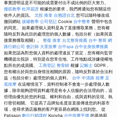
事實證明這是不可能的或需要付出不成比例的巨大努力。
撥筋教學
杜拜簽證
根據您的要求，我們將通知您有關這些
收件人的資訊。
北投 推拿
台胞證台北
您可以隨時修改或
撤回網站
拔罐教學
公司登記
Cookie
台中整脊
聲明中包含
的同意。 如果處理個人資料是為了直接獲取業務，您有權
隨時反對為此目的處理您的個人數據，包括分析（如果與直
接業務獲取相關）。
整復 推拿
台北整骨推薦
台中 整骨
網
路行銷公司
會計師
大里按摩
台中spa
台中全身按摩推薦
如果您認為對您個人資料的處理違反了規定，您有權向監管
機構提出投訴，特別是在您常住地、工作地點或涉嫌侵權地
點所在的成員國。
工商登記
整骨師
根據
記帳士
GDPR，
您有權出於與您自身情況相關的原因，隨時反對基於合法利
益（包括分析）處理您的個人資料。
台中 中清路 按摩
足
底按摩
在這種情況下，資料控制者不會進一步處理個人數
據，除非能夠證明資料處理是有令人信服的合法理由的，這
些理由優先於您的利益、權利和自由，或與資料的呈現、執
行密切相關。 它提高了品牌知名度並直接傳達您的利基市
場，使尋求酒店服務的客戶更容易在網路上找到您。 從
Patisson
數位行銷課程
Konyha
台中按摩平價
的基地廚