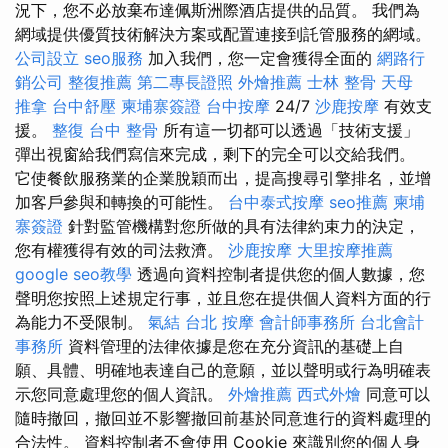
況下，您不必放棄布達佩斯洲際酒店提供的品質。 我們為
網域提供優質技術解決方案或配置連接到託管服務的網域。
公司設立
seo服務
加入我們，您一定會獲得全面的
網路行
銷公司
整復推薦
第二專長證照
外燴推薦
士林 整骨
天母
推拿
台中舒壓
柬埔寨簽證
台中按摩
24/7
沙鹿按摩
有效支
援。
整復
台中 整骨
所有這一切都可以透過「技術支援」
彈出視窗給我們寫信來完成，剩下的完全可以交給我們。
它使餐飲服務業的企業脫穎而出，提高搜尋引擎排名，並增
加客戶參與和轉換的可能性。
台中泰式按摩
seo推薦
柬埔
寨簽證
針對監管機構對您所做的具有法律約束力的決定，
您有權獲得有效的司法救濟。
沙鹿按摩
大里按摩推薦
google seo教學
透過向資料控制者提供您的個人數據，您
聲明您按照上述規定行事，並且您在提供個人資料方面的行
為能力不受限制。
氣結
台北 按摩
會計師事務所
台北會計
事務所
資料管理的法律依據是您在充分資訊的基礎上自
願、具體、明確地表達自己的意願，並以聲明或行為明確表
示您同意處理您的個人資訊。
外燴推薦
西式外燴
同意可以
隨時撤回，撤回並不影響撤回前基於同意進行的資料處理的
合法性。 資料控制者不會使用 Cookie 來識別您的個人身