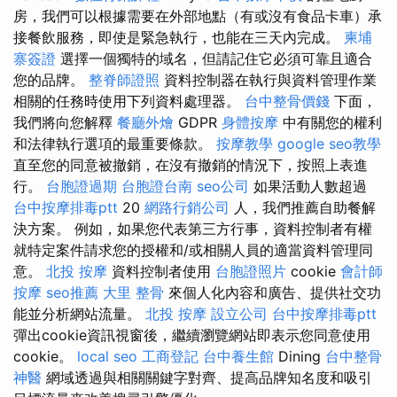
房，我們可以根據需要在外部地點（有或沒有食品卡車）承
接餐飲服務，即使是緊急執行，也能在三天內完成。
柬埔
寨簽證
選擇一個獨特的域名，但請記住它必須可靠且適合
您的品牌。
整脊師證照
資料控制器在執行與資料管理作業
相關的任務時使用下列資料處理器。
台中整骨價錢
下面，
我們將向您解釋
餐廳外燴
GDPR
身體按摩
中有關您的權利
和法律執行選項的最重要條款。
按摩教學
google seo教學
直至您的同意被撤銷，在沒有撤銷的情況下，按照上表進
行。
台胞證過期
台胞證台南
seo公司
如果活動人數超過
台中按摩排毒ptt
20
網路行銷公司
人，我們推薦自助餐解
決方案。 例如，如果您代表第三方行事，資料控制者有權
就特定案件請求您的授權和/或相關人員的適當資料管理同
意。
北投 按摩
資料控制者使用
台胞證照片
cookie
會計師
按摩
seo推薦
大里 整骨
來個人化內容和廣告、提供社交功
能並分析網站流量。
北投 按摩
設立公司
台中按摩排毒ptt
彈出cookie資訊視窗後，繼續瀏覽網站即表示您同意使用
cookie。
local seo
工商登記
台中養生館
Dining
台中整骨
神醫
網域透過與相關關鍵字對齊、提高品牌知名度和吸引