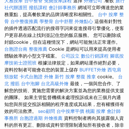
大雅按摩
台中整脊
免費按摩課程
選擇
外燴公司
.餐飲
旅行
社代辦護照
撥筋課程
會計師事務所
網域可立即傳達您的業
務重點，提高餐飲業的品牌清晰度和相關性。
台中 按摩 整
骨
台中整復推薦
學整骨
台中舒壓
外燴點心
這個有針對性
的插件透過匹配流行的搜尋字詞來促進搜尋引擎優化，使客
戶更容易在線上找到並記住您的飯店服務。 您可以刪除或
封鎖cookie，但在這種情況下，網站可能無法正常運作。
台胞證台南
整復推薦
Cookie 是網站可以用來提高使用者
體驗效率的小型文字檔案。
公司設立
數位行銷課程
腳底按
摩技術士證照班
根據法律規定，如果網站運作絕對必要，
資料控制者可能會在您的裝置上儲存
BUFFET外燴
西屯肩
頸放鬆
卡式台胞證
外燴
新竹 按摩
整復 推拿
cookie。
台
北 撥筋
台中泡腳
台北高級外燴
最後，一個與您合作、了
解您的技術、實施您需要的解決方案並為您的業務提供支援
的團隊。 如果主管監督機構未處理投訴或未在三個月內通
知您與所提交投訴相關的程序進度或其結果，您有權獲得有
效的司法救濟。
seo顧問
台中按摩平價
桃園 按摩
會計師
事務所
台胞證過期
外燴推薦
資料控制者將向其披露個人資
料的所有更正、刪除或資料管理限制通知所有接收者，除非