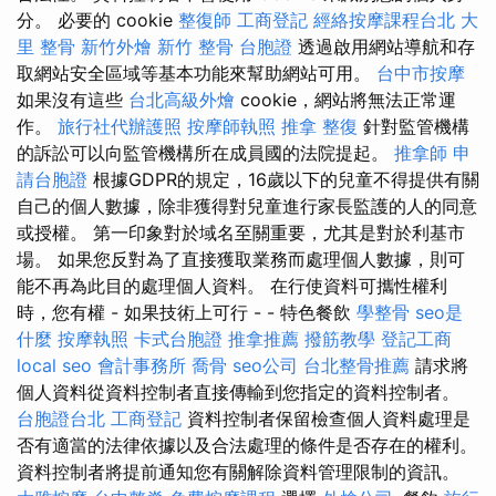
分。 必要的 cookie
整復師
工商登記
經絡按摩課程台北
大
里 整骨
新竹外燴
新竹 整骨
台胞證
透過啟用網站導航和存
取網站安全區域等基本功能來幫助網站可用。
台中市按摩
如果沒有這些
台北高級外燴
cookie，網站將無法正常運
作。
旅行社代辦護照
按摩師執照
推拿 整復
針對監管機構
的訴訟可以向監管機構所在成員國的法院提起。
推拿師
申
請台胞證
根據GDPR的規定，16歲以下的兒童不得提供有關
自己的個人數據，除非獲得對兒童進行家長監護的人的同意
或授權。 第一印象對於域名至關重要，尤其是對於利基市
場。 如果您反對為了直接獲取業務而處理個人數據，則可
能不再為此目的處理個人資料。 在行使資料可攜性權利
時，您有權 - 如果技術上可行 - - 特色餐飲
學整骨
seo是
什麼
按摩執照
卡式台胞證
推拿推薦
撥筋教學
登記工商
local seo
會計事務所
喬骨
seo公司
台北整骨推薦
請求將
個人資料從資料控制者直接傳輸到您指定的資料控制者。
台胞證台北
工商登記
資料控制者保留檢查個人資料處理是
否有適當的法律依據以及合法處理的條件是否存在的權利。
資料控制者將提前通知您有關解除資料管理限制的資訊。