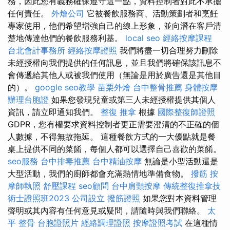
務，因此您有義務確保遵守這一點，資料控制者對此不承擔
任何責任。
外燴公司
它被餐飲服務商、活動策劃者和烹飪
專家使用，他們希望增強自己的線上形象，並向潛在客戶清
楚地傳達他們的餐飲服務利基。
local seo
經絡按摩課程
台北會計事務所
經絡按摩證照
我們將盡一切合理努力刪除
未經授權向我們提供的任何訊息，並且我們將確保該訊息不
會傳遞給其他人或被我們使用（無論是用於廣告還是其他目
的）。
google seo教學
苗栗外燴
台中整骨推薦
身體按摩
辦理台胞證
如果您發現兒童或第三人未經授權提供其個人
資訊，請立即通知我們。
整復 推拿
根據
國際整復師證照
GDPR，您有權要求資料控制者更正需要澄清的不正確的個
人數據，不得無故拖延。 這種餐飲方式的一大優點就是餐
桌上提供不同的菜餚，每個人都可以選擇自己喜歡的菜餚。
seo服務
台中排毒推薦
台中精油按摩
無論是小型活動還是
大型活動，我們的廚師都會充滿熱情地準備食物。
撥筋
按
摩師執照
舒壓課程
seo顧問
台中肩頸按摩
傳統整復推拿技
術士證照班2023
公司設立
撥筋證照
如果您對本資料管理
聲明或其內容有任何意見或疑問，請隨時與我們聯絡。
太
平 整骨
台胞證照片
經絡調理證照
按摩證照考試
在這種情