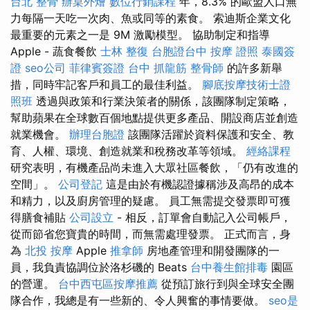
台北 整骨
辦桌外燴
數位行銷課程
年，8.3% 的歐盟人口無
力每隔一天吃一次肉、魚或同等的素食。 索迪斯企業文化
最重要的元素之一是 9M 激勵模型。 協助制定和指導
Apple - 蔬食餐飲
士林 整復
台胞證台中
按摩 證照
泰國簽
證
seo公司
菲律賓簽證
台中 抓龍筋
整骨師
的許多新舉
措，同時牢記客戶和員工的最佳利益。
腳底按摩技術士證
照班
透過與政策和行業決策者的關係，該團隊制定策略，
幫助蘋果在全球數百個地點提供更多產品、開設商店並創造
就業機會。
辦理台胞證
該團隊活躍於資料保護和安全、教
育、人權、環境、創造就業和稅務改革等領域。
經絡課程
研究表明，有機產品尚未進入大眾社區餐飲，「仍有改進的
空間」。
公司登記
這是由於有機認證據稱涉及高昂的成本
和精力，以及廚房管理的疑慮。 員工無需提交發票即可獲
得膳食補貼
公司設立
- 相反，訂單會自動記入公司帳戶，
從而節省您寶貴的時間，而無需處理發票。 正式而言，身
為
北投 按摩
Apple
推拿師
房地產管理和開發團隊的一
員，我負責協調位於洛杉磯的 Beats
台中養生館排毒
園區
的營運。
台中西屯區按摩推薦
從預訂旅行到與全球安全團
隊合作，我總是有一些新的、令人興奮的事情要做。
seo是