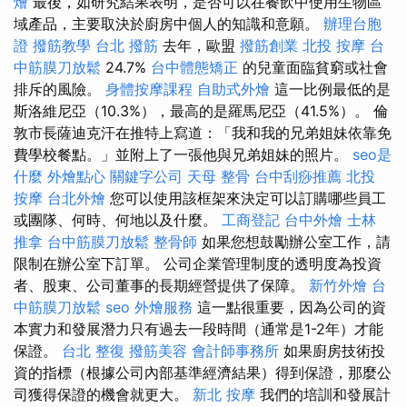
燴
最後，如研究結果表明，是否可以在餐飲中使用生物區
域產品，主要取決於廚房中個人的知識和意願。
辦理台胞
證
撥筋教學
台北 撥筋
去年，歐盟
撥筋創業
北投 按摩
台
中筋膜刀放鬆
24.7%
台中體態矯正
的兒童面臨貧窮或社會
排斥的風險。
身體按摩課程
自助式外燴
這一比例最低的是
斯洛維尼亞（10.3%），最高的是羅馬尼亞（41.5%）。 倫
敦市長薩迪克汗在推特上寫道：「我和我的兄弟姐妹依靠免
費學校餐點。」並附上了一張他與兄弟姐妹的照片。
seo是
什麼
外燴點心
關鍵字公司
天母 整骨
台中刮痧推薦
北投
按摩
台北外燴
您可以使用該框架來決定可以訂購哪些員工
或團隊、何時、何地以及什麼。
工商登記
台中外燴
士林
推拿
台中筋膜刀放鬆
整骨師
如果您想鼓勵辦公室工作，請
限制在辦公室下訂單。 公司企業管理制度的透明度為投資
者、股東、公司董事的長期經營提供了保障。
新竹外燴
台
中筋膜刀放鬆
seo
外燴服務
這一點很重要，因為公司的資
本實力和發展潛力只有過去一段時間（通常是1-2年）才能
保證。
台北 整復
撥筋美容
會計師事務所
如果廚房技術投
資的指標（根據公司內部基準經濟結果）得到保證，那麼公
司獲得保證的機會就更大。
新北 按摩
我們的培訓和發展計