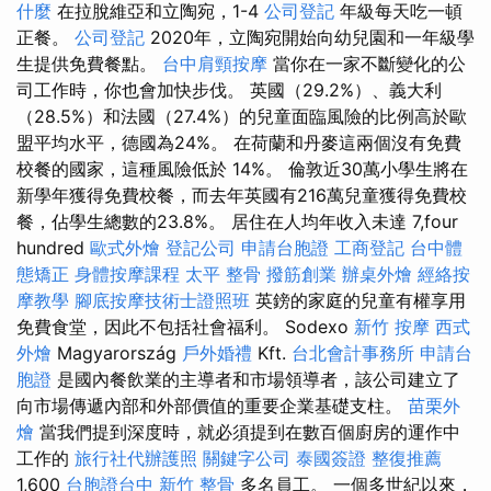
什麼
在拉脫維亞和立陶宛，1-4
公司登記
年級每天吃一頓
正餐。
公司登記
2020年，立陶宛開始向幼兒園和一年級學
生提供免費餐點。
台中肩頸按摩
當你在一家不斷變化的公
司工作時，你也會加快步伐。 英國（29.2%）、義大利
（28.5%）和法國（27.4%）的兒童面臨風險的比例高於歐
盟平均水平，德國為24%。 在荷蘭和丹麥這兩個沒有免費
校餐的國家，這種風險低於 14%。 倫敦近30萬小學生將在
新學年獲得免費校餐，而去年英國有216萬兒童獲得免費校
餐，佔學生總數的23.8%。 居住在人均年收入未達 7,four
hundred
歐式外燴
登記公司
申請台胞證
工商登記
台中體
態矯正
身體按摩課程
太平 整骨
撥筋創業
辦桌外燴
經絡按
摩教學
腳底按摩技術士證照班
英鎊的家庭的兒童有權享用
免費食堂，因此不包括社會福利。 Sodexo
新竹 按摩
西式
外燴
Magyarország
戶外婚禮
Kft.
台北會計事務所
申請台
胞證
是國內餐飲業的主導者和市場領導者，該公司建立了
向市場傳遞內部和外部價值的重要企業基礎支柱。
苗栗外
燴
當我們提到深度時，就必須提到在數百個廚房的運作中
工作的
旅行社代辦護照
關鍵字公司
泰國簽證
整復推薦
1,600
台胞證台中
新竹 整骨
多名員工。 一個多世紀以來，