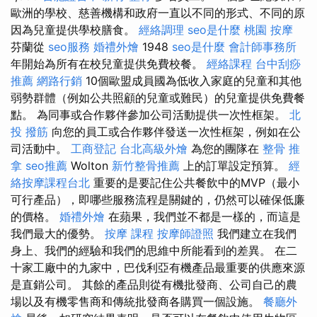
歐洲的學校、慈善機構和政府一直以不同的形式、不同的原
因為兒童提供學校膳食。
經絡調理
seo是什麼
桃園 按摩
芬蘭從
seo服務
婚禮外燴
1948
seo是什麼
會計師事務所
年開始為所有在校兒童提供免費校餐。
經絡課程
台中刮痧
推薦
網路行銷
10個歐盟成員國為低收入家庭的兒童和其他
弱勢群體（例如公共照顧的兒童或難民）的兒童提供免費餐
點。 為同事或合作夥伴參加公司活動提供一次性框架。
北
投 撥筋
向您的員工或合作夥伴發送一次性框架，例如在公
司活動中。
工商登記
台北高級外燴
為您的團隊在
整骨 推
拿
seo推薦
Wolton
新竹整骨推薦
上的訂單設定預算。
經
絡按摩課程台北
重要的是要記住公共餐飲中的MVP（最小
可行產品），即哪些服務流程是關鍵的，仍然可以確保低廉
的價格。
婚禮外燴
在蘋果，我們並不都是一樣的，而這是
我們最大的優勢。
按摩 課程
按摩師證照
我們建立在我們
身上、我們的經驗和我們的思維中所能看到的差異。 在二
十家工廠中的九家中，巴伐利亞有機產品最重要的供應來源
是直銷公司。 其餘的產品則從有機批發商、公司自己的農
場以及有機零售商和傳統批發商各購買一個設施。
餐廳外