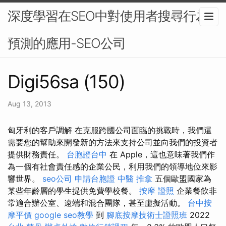
深度學習在SEO中對使用者搜尋行為
預測的應用-SEO公司
Digi56sa (150)
Aug 13, 2013
匈牙利的客戶調解 在克服跨國公司面臨的挑戰時，我們還
需要您的幫助來開發新的方法來支持公司並向我們的投資者
提供財務責任。
台胞證台中
在 Apple，這也意味著我們作
為一個有社會責任感的企業公民，利用我們的領導地位來影
響世界。
seo公司
申請台胞證
中醫 推拿
五個歐盟國家為
某些年齡層的學生提供免費學校餐。
按摩 證照
企業餐飲非
常適合辦公室、遠端和混合團隊，甚至虛擬活動。
台中按
摩平價
google seo教學
到
腳底按摩技術士證照班
2022