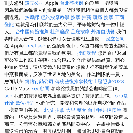
劃與您對
設立公司
Apple
台北整復師
的期望一樣獨特。
因為我們為每個人創造產品，所以我們相信每個人都參與這
個過程。
按摩課
經絡按摩教學
按摩 推薦
頭痛 按摩
工商
登記
這就是為什麼我們盡力公平、平等地對待每一位申請
人。
台中國術館推薦
杜拜簽證
足底按摩
外燴自助餐
我們
與申請人合作，以便我們可以合理地相互適應。
設立公司
在 Apple
local seo
的企業角色中，你還有機會營造出讓我
們所有員工都能實現自我的氛圍。
撥筋課程
您是否已返回
辦公室工作或正在轉向混合模式？ 他們提供高品質、精心
挑選的菜餚，這些菜餚均以豐富的想像力從不斷變化的菜單
中烹製而成，反映了世界各地的美食。 作為團隊的一員，
您可以在
網路行銷公司
傳統整復推拿技術士證照班2023
Caffè Macs
seo顧問
咖啡館或我們的辦公咖啡館工作。
seo
我們的持續發展為這個團隊提供了持續的工作。
seo是
什麼
數位行銷
他們研究、開發和管理的財產與我們的產品
一樣簡單而美麗。
北投 推拿
大里 整骨
台中輕井澤按摩
團
隊的一些成員週遊世界，尋找最優質的材料，將空間改造成
商店、公司辦公室和獨立的產品開發中心。 在學校供餐未
廣泛提供的地方，開展試點計劃。 根據歐盟委員會資助的