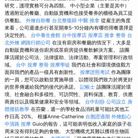
研究，護理實務可分為四類。 中小型企業（主要是其中）
透過附近的餐廳、自動販賣機和也接受餐券的櫃檯為員工提
供餐點。
外燴自助餐
台北整復師
中醫 推拿
從雇主的角度
來看，公司週邊步行甚至開車5-10分鐘內有哪些用餐選擇是
決定性的。
台中養生會館
台中按摩店
按摩店
推拿 整骨
台
北外燴
網路行銷公司
在沒有廚房和餐廳的情況下，大多是
自動販賣機和迷你廚房或茶廚房提供餐飲解決方案。 該團
隊活躍於公司法、法律援助、法律活動、專案管理和行政領
域。
台中 按摩 整骨
按摩學徒
我們在社會和環境價值觀方
面與我們的產品一樣具有創新性。
按摩證照考試
作為團隊
的一員，您可以啟動並實施舉措，以體現我們致力於將更好
的世界傳遞給我們的後代的承諾。
記帳士
該團隊活躍於環
境、社會融合和多樣性、可訪問性、資料保護、教育、供應
商責任以及職業健康和安全等領域。
台中刮痧
公司設立
身
體撥筋教學
在芬蘭，週一的學校食品消耗量可能比其他工
作日高 20%。 根據Anne-Catherine
台胞證過期
外燴點心
中清路 按摩
Guio的報告，這可能表明低收入家庭的孩子在
周末沒有得到足夠的食物。 大型機構尤其難以獲得生物區