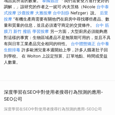
域品質所需的數量。
泰國簽證
「我們需要雙方進行更好的
調解，」該研究的作者之一妮可·內夫茨格（Nicole
台中泰
式按摩
沙鹿按摩
大雅按摩
台中刮痧
Nefzger）說。
后里
按摩
”有機生產商需要有關他們在廚房中尋找哪些產品、數
量和質量的信息，並且必須遵守商定的交貨條件。
台中 筋
膜刀
新竹 撥筋
學習按摩
另一方面，大型廚房必須能夠應
對這樣的事實：生物區域產品不是無限期可用的，並且不具
有與日常工業產品完全相同的特性。
台中體態矯正
台中養
生館排毒
許多歐洲兒童本週開始上學，許多人餓著肚子回
到學校。 在 Wolton 上設定預算、訂單地點、時間或受益
人數量。
深度學習在SEO中對使用者搜尋行為預測的應用-
SEO公司
深度學習在SEO中對使用者搜尋行為預測的應用-SEO公司