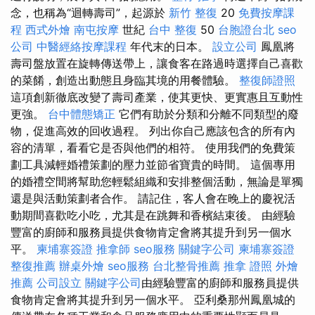
念，也稱為“迴轉壽司”，起源於
新竹 整復
20
免費按摩課
程
西式外燴
南屯按摩
世紀
台中 整復
50
台胞證台北
seo
公司
中醫經絡按摩課程
年代末的日本。
設立公司
鳳凰將
壽司盤放置在旋轉傳送帶上，讓食客在路過時選擇自己喜歡
的菜餚，創造出動態且身臨其境的用餐體驗。
整復師證照
這項創新徹底改變了壽司產業，使其更快、更實惠且互動性
更強。
台中體態矯正
它們有助於分類和分離不同類型的廢
物，促進高效的回收過程。 列出你自己應該包含的所有內
容的清單，看看它是否與他們的相符。 使用我們的免費策
劃工具減輕婚禮策劃的壓力並節省寶貴的時間。 這個專用
的婚禮空間將幫助您輕鬆組織和安排整個活動，無論是單獨
還是與活動策劃者合作。 請記住，客人會在晚上的慶祝活
動期間喜歡吃小吃，尤其是在跳舞和香檳結束後。 由經驗
豐富的廚師和服務員提供食物肯定會將其提升到另一個水
平。
柬埔寨簽證
推拿師
seo服務
關鍵字公司
柬埔寨簽證
整復推薦
辦桌外燴
seo服務
台北整骨推薦
推拿 證照
外燴
推薦
公司設立
關鍵字公司
由經驗豐富的廚師和服務員提供
食物肯定會將其提升到另一個水平。 亞利桑那州鳳凰城的