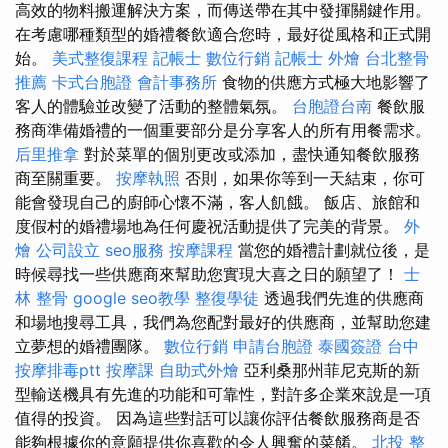
高效的物料搬運解決方案，而傳送帶在其中發揮關鍵作用。
在考慮哪種類型的婚禮餐飲適合您時，最好從風格和正式開
始。
美式整復課程
記帳士
數位行銷
記帳士
外燴
台北整骨
推薦
卡式台胞證
會計事務所
食物的供應方式極大地影響了
客人的體驗並改變了活動的整體氣氛。
台胞證台南
餐飲服
務商準備婚禮的一個重要部分是分享客人的所有用餐需求。
后里推拿
對於菜單的個別更改或添加，盡快通知餐飲服務
商至關重要。
按摩執照
否則，如果你等到一天結束，你可
能會發現自己的廚師心懷不滿，客人飢餓。 飯店、旅館和
度假村的婚禮場地為任何慶祝活動提供了完美的背景。
外
燴
公司設立
seo服務
按摩課程
當您的婚禮計劃就位後，是
時候尋找一些供應商來幫助您實現大喜之日的願望了！
士
林 整骨
google seo教學
整復學徒
透過我們先進的供應商
和場地搜尋工具，我們為您配對最好的供應商，並幫助您建
立夢想的婚禮團隊。
數位行銷
申請台胞證
泰國簽證
台中
按摩排毒ptt
按摩課
自助式外燴
亞利桑那州菲尼克斯的新
型輸送機具有先進的功能和可靠性，對許多企業來說是一項
值得的投資。 因為這些對話可以讓你評估餐飲服務商是否
能夠根據你的意願提供你喜歡的令人興奮的菜餚。
北投 整