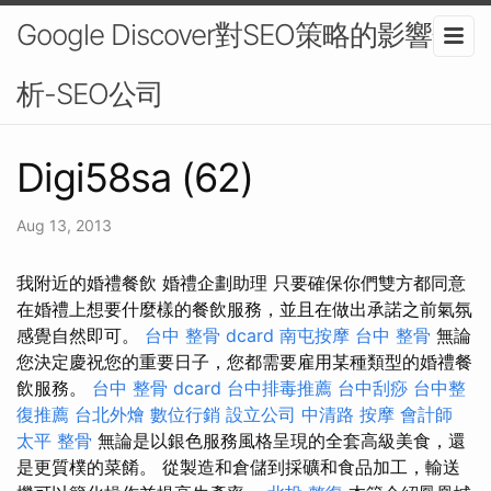
Google Discover對SEO策略的影響分
析-SEO公司
Digi58sa (62)
Aug 13, 2013
我附近的婚禮餐飲 婚禮企劃助理 只要確保你們雙方都同意
在婚禮上想要什麼樣的餐飲服務，並且在做出承諾之前氣氛
感覺自然即可。
台中 整骨 dcard
南屯按摩
台中 整骨
無論
您決定慶祝您的重要日子，您都需要雇用某種類型的婚禮餐
飲服務。
台中 整骨 dcard
台中排毒推薦
台中刮痧
台中整
復推薦
台北外燴
數位行銷
設立公司
中清路 按摩
會計師
太平 整骨
無論是以銀色服務風格呈現的全套高級美食，還
是更質樸的菜餚。 從製造和倉儲到採礦和食品加工，輸送