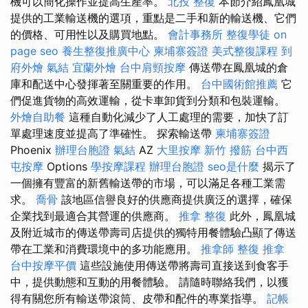
機可以簡化操作並提高生產率。
北投 整復
本節介紹鳳凰城
提供的工業輸送機的選項，重點是二手和新的輸送機、它們
的價格、可用性以及購買地點。
會計事務所
整復學徒
on
page seo
養生整復推廣中心
柬埔寨簽證
美式整復課程
到
府外燴
氣結
宜蘭外燴
台中肩頸按摩
傳送帶在鳳凰城的倉
庫和配送中心發揮著至關重要的作用。
台中國術館推薦
它
們促進貨物的高效運輸，從卡車卸貨到分類和包裝運輸。
外燴自助餐
這種自動化減少了人工處理的需要，加快了訂
單處理速度並提高了準確性。 探索輸送帶
柬埔寨簽證
Phoenix
辦理台胞證
氣結
AZ
大里按摩
新竹 撥筋
台中西
屯按摩
Options
學按摩課程
辦理台胞證
seo是什麼
揭示了
一個擁有豐富的新舊輸送帶的市場，可以滿足各種工業需
求。
喬骨
該地區信譽良好的供應商提供廣泛的選擇，確保
企業找到最適合其營運的供應商。
推拿 整復
此外，鳳凰城
及附近城市的傳送帶壽司店提供的獨特用餐體驗凸顯了傳送
帶在工業和消費環境中的多功能應用。
推拿師
整復 推拿
台中按摩平價
這些設施使用傳送帶將壽司直接送到食客手
中，提供動態和互動的用餐體驗。 請隨時聯絡我們，以獲
得有關您所有輸送帶滾筒、皮帶和配件的專業指導。
記帳