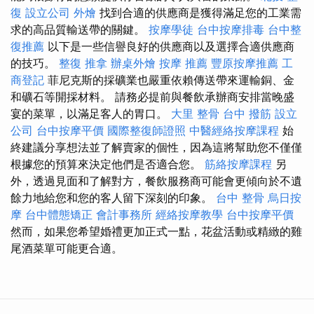
復
設立公司
外燴
找到合適的供應商是獲得滿足您的工業需
求的高品質輸送帶的關鍵。
按摩學徒
台中按摩排毒
台中整
復推薦
以下是一些信譽良好的供應商以及選擇合適供應商
的技巧。
整復 推拿
辦桌外燴
按摩 推薦
豐原按摩推薦
工
商登記
菲尼克斯的採礦業也嚴重依賴傳送帶來運輸銅、金
和礦石等開採材料。 請務必提前與餐飲承辦商安排當晚盛
宴的菜單，以滿足客人的胃口。
大里 整骨
台中 撥筋
設立
公司
台中按摩平價
國際整復師證照
中醫經絡按摩課程
始
終建議分享想法並了解賣家的個性，因為這將幫助您不僅僅
根據您的預算來決定他們是否適合您。
筋絡按摩課程
另
外，透過見面和了解對方，餐飲服務商可能會更傾向於不遺
餘力地給您和您的客人留下深刻的印象。
台中 整骨
烏日按
摩
台中體態矯正
會計事務所
經絡按摩教學
台中按摩平價
然而，如果您希望婚禮更加正式一點，花盆活動或精緻的雞
尾酒菜單可能更合適。