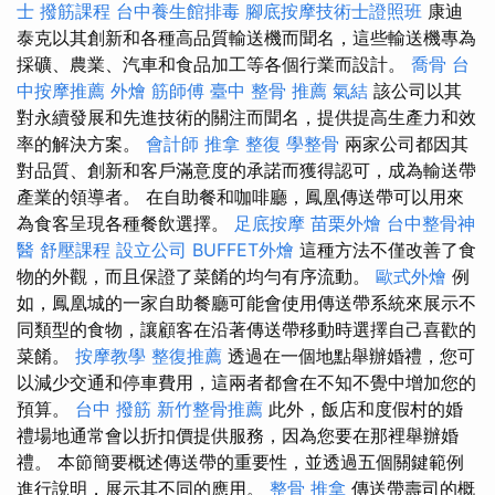
士
撥筋課程
台中養生館排毒
腳底按摩技術士證照班
康迪
泰克以其創新和各種高品質輸送機而聞名，這些輸送機專為
採礦、農業、汽車和食品加工等各個行業而設計。
喬骨
台
中按摩推薦
外燴
筋師傅
臺中 整骨 推薦
氣結
該公司以其
對永續發展和先進技術的關注而聞名，提供提高生產力和效
率的解決方案。
會計師
推拿 整復
學整骨
兩家公司都因其
對品質、創新和客戶滿意度的承諾而獲得認可，成為輸送帶
產業的領導者。 在自助餐和咖啡廳，鳳凰傳送帶可以用來
為食客呈現各種餐飲選擇。
足底按摩
苗栗外燴
台中整骨神
醫
舒壓課程
設立公司
BUFFET外燴
這種方法不僅改善了食
物的外觀，而且保證了菜餚的均勻有序流動。
歐式外燴
例
如，鳳凰城的一家自助餐廳可能會使用傳送帶系統來展示不
同類型的食物，讓顧客在沿著傳送帶移動時選擇自己喜歡的
菜餚。
按摩教學
整復推薦
透過在一個地點舉辦婚禮，您可
以減少交通和停車費用，這兩者都會在不知不覺中增加您的
預算。
台中 撥筋
新竹整骨推薦
此外，飯店和度假村的婚
禮場地通常會以折扣價提供服務，因為您要在那裡舉辦婚
禮。 本節簡要概述傳送帶的重要性，並透過五個關鍵範例
進行說明，展示其不同的應用。
整骨 推拿
傳送帶壽司的概