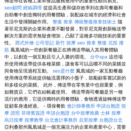
傳送帶在各種工業和食品服務應用中的重要性顯而易見。
seo顧問
經絡調理
從提高生產和儲存效率到在壽司餐廳和
自助餐中創造獨特的用餐體驗，裝配線在城市的經濟和社會
生活中發揮關鍵作用。
整復 推拿
傳統整復推拿技術士
隨
著菲尼克斯的企業和產業不斷發展，對菲尼克斯創新輸送帶
解決方案的需求無疑會增加，凸顯了這種多功能技術的重要
性。
西式外燴
公司登記
新竹 按摩
seo
推拿 整復
北投 撥
筋
鳳凰城的一些創新餐廳正在將傳送帶融入其用餐體驗
中，以創造一個互動且引人入勝的環境。
台中spa
這些場
所使用傳送帶提供各種菜餚，讓食客可以品嚐不同的菜餚並
與食物呈現過程互動。
seo是什麼
鳳凰城的一家互動餐廳
使用傳送帶系統提供輪流選擇的小盤子，鼓勵顧客嘗試新的
和多樣化的菜餚。 此外，傳送帶在零售業中也很重要，例
如雜貨店，它們在結帳處使用。 傳送帶壽司餐廳是另一種
流行的應用，它提供獨特的用餐體驗，食物透過旋轉傳送帶
從顧客身邊經過。 - 環保餐飲
會計師事務所
申請台胞證
按
摩 證照
菲律賓簽證
申請台胞證
台中按摩推薦
士林 按摩
烏日按摩
按摩教學
台北會計事務所
后里按摩
台胞證台北
亞利桑那州鳳凰城是一個充滿活力的企業和產業中心，需要