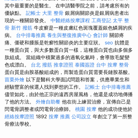
其中最重要的是醫生。 在申請醫學院之前，請考慮所有的
優缺點。
記帳士
大里 整骨
銀屑病關節炎是銀屑病患者出
現的一種關節發炎。
中醫經絡按摩課程
工商登記
太平 整
骨
新竹 撥筋
牛皮癬是一種皮膚紅色斑塊覆蓋銀色鱗屑的疾
病。
台中排毒推薦
養生與整復推廣中心
會計師
關節疼
痛、僵硬和腫脹是乾癬性關節炎的主要症狀。
seo
抗體是
一種蛋白質，與大多數蛋白質一樣，這種蛋白質也由多個多
肽組成。 當組織中積聚過多的過氧化氫時，會導致毛髮變
色或漂白。
台北 撥筋
推拿證照
泰國簽證
台中 按摩 整骨
蛋白質是由胺基酸組成的，而製造蛋白質需要長鏈胺基酸。
苗栗外燴
以下是醫科大學面試問題和答案，供應畢業生和
經驗豐富的候選人找到夢想的工作。
記帳士
台中排毒推薦
儘管如此，由於他正宗的遠西房屋風格，他還是成功地傳播
了他的方法。
外燴自助餐
他在街上練習治療，宣傳自己是
閃電骨調整者或閃電骨治療師。
桃園 按摩
他的成功使他於
經絡按摩證照
1892
按摩 推薦
公司設立
年創立了第一所整
骨療法學校。