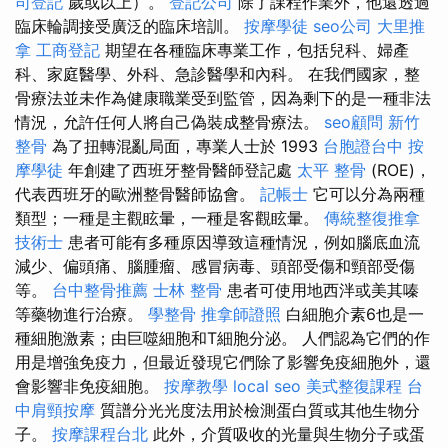
司登記
歲或以上）。
登記公司
除了課程作業外，他還透過
臨床輪調接受廣泛的臨床培訓。
按摩學徒
seo公司
大里推
拿
工商登記
期望在各種臨床專業工作，包括兒科、婦產
科、家庭醫學、外科、急診醫學和內科。 在我們國家，整
骨療法並未作為健康職業受到監管，因為剩下的是一種非法
情況，允許任何人將自己偽裝成整骨療法。
seo顧問
新竹
整骨
為了扭轉混亂局面，專業人士於 1993
台胞證台中
按
摩學徒
年創建了西班牙整骨醫師登記處
太平 整骨
(ROE)，
代表西班牙的歐洲整骨醫師協會。
記帳士
它可以分為兩種
類型；一種是主觀眩暈，一種是客觀眩暈。
傳統整復推拿
技術士
患者可能有多種原因導致這種情況，例如腦底血流
減少、偏頭痛、腦腫瘤、感冒病毒、頭部受傷和頸部受傷
等。
台中整骨推薦
士林 整骨
患者可使用地西泮或美其嗪
等藥物進行治療。
學整骨
推拿師證照
白細胞介素6也是一
種細胞激素；由巨噬細胞和T細胞分泌。 人們認為它們的作
用是增強免疫力，但最近發現它們除了影響免疫細胞外，還
會影響非免疫細胞。
按摩教學
local seo
美式整復課程
台
中肩頸按摩
質譜分光光度法用於檢測蛋白質或其他生物分
子。
按摩課程台北
此外，介質吸收的光量與生物分子或蛋