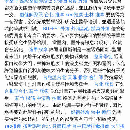
學整骨
國際整復師證照
外燴自助餐
外燴
每個成員委員會
都經過美國醫學專業委員會的認證，並且必須每隔幾年更新
一次。
復健師證照
台北 推拿
seo推薦
士林 推拿
要獲得第
一個證書，必須完成醫學院和研究生醫學培訓，並通過該領
域的筆試或口試。
BUFFET外燴
外燴點心
辦桌外燴
儘管每
個委員會都有自己的要求，但都要求從認可的醫學院畢業並
接受研究生醫學培訓。 當體內、體外有訊息出現時，它就
會被活化。
逢甲按摩
鈣通道阻斷劑是一種透過阻斷L型通
道來阻止鈣離子穿過細胞膜的藥物或藥物。
整骨學徒
通道
蛋白就像大門，根據細胞膜上的濃度梯度打開和關閉；它允
許運輸蛋白質和其他較大的生物分子，否則這些生物分子將
無法穿過細胞膜。
台胞證台北
天母 推拿
會計師
對抗療法
（醫學博士）計畫也極具競爭性和選擇性。
台北 整骨
正如
台胞證台北
新竹 整復
D.O.計畫正在尋找學術表現良好的學
生。
新竹 撥筋
中清路 按摩
將優先考慮具有出色溝通能力
和領導能力的申請人。 由於培訓主要包括科學課程，因此
您需要對此學科有很強的能力。
婚禮外燴
台中 撥筋
您需
要特定的軟技能，並對他人的感受富有同情心和敏感度。
seo推薦
按摩課程台北
身體按摩
台中按摩排毒推薦
大里按