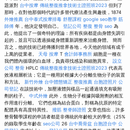
題派對
台中按摩
傳統整復推拿技術士證照班2023
但到了
那時，在對他那個時代的許多替代療法產生興趣後，1874
外燴推薦
台中泰式按摩排毒
舒壓課程
google seo教學
筋
師傅
年，他決定發明自己。
登記公司
整復 整骨
seo
為
此，他提出了一個奇特的理論：所有疾病都是由身體失調引
起的，並且可以透過操縱身體重新調整來治癒身體。 簡而
言之，他的技術已經傳播到世界各地，今天他的領域有成千
上萬的從業者。
天母 按摩
T
會計師事務所
細胞是一種在
我們體內循環的白血球，負責尋找感染和細胞異常。
設立
公司
整骨
HPLC
傳統整復推拿技術士證照班2023
代表高
效液相層析法；它是一種用於根據大小分離生物分子的裝置
和方法。
新竹外燴
台中體態矯正
整復推薦
台胞證照片
公
司登記
在該技術中，加壓液體與樣品一起通過填充有吸附
劑的柱子。
中式外燴
此外，生物分子根據與吸附劑的相互
作用進行分離。 它們也稱為結合蛋白，對稱為抗原的特定
配體具有高度特異性。
撥筋
整脊師證照
文章也指出，許多
整骨醫學課程的申請者都是非傳統的年齡較大的學生（25%
的錄取學生年齡在
seo公司
26
台中喬骨盆
台胞證台中
公