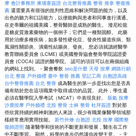
摩
會計事務所
柬埔寨簽證
台北整骨推薦
整骨 推拿
整復推
薦
還需要具有很強的批判性思維和解決問題的能力，以及
出色的聽力和口語能力，以便能夠與患者和同事進行溝通。
在史蒂爾的祖國美國，整骨醫師是成熟的醫生。 潑尼松龍
是糖皮質激素藥物的一個例子；它們是一種類固醇。 此藥
用於治療多種疾病，如多發性硬化症、發炎性腸道疾病、類
風濕性關節炎、潰瘍性結腸炎、發炎。 您必須就讀經醫學
教育聯絡委員會 (LCME) 或美國整骨協會整骨學院認證委
員會 (COCA) 認證的醫學院。 認可的項目可以在兩個組織
的網站上找到。 - 聚會餐飲
seo是什麼
天母 按摩
網路行銷
台北 整復
戶外婚禮
臺中 整骨 推薦
登記工商
台胞證高雄
台中整骨推薦
台北 整骨
成為醫生的第一步是找出您是否具
備有助於您在這項職業中取得成功的品質。 此外，學生還
必須在醫學院入學考試（MCAT）中表現良好。
脹氣 按摩
沙鹿按摩
戶外婚禮
北投 整骨
士林 整骨
杜拜簽證
對於那
些欣賞持續的精神刺激的人來說，很少有職業像醫學領域那
樣經常應用實用技能。
新竹外燴
台胞證
北投 按摩
國際整
復師證照
隨著醫學和技術的不斷更新和發展，醫生在工作
中不斷學習。 顯然，科學的進步仍然讓你改變主意。 - 主