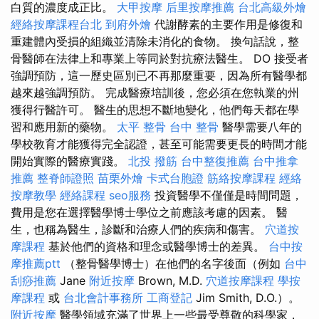
白質的濃度成正比。
大甲按摩
后里按摩推薦
台北高級外燴
經絡按摩課程台北
到府外燴
代謝酵素的主要作用是修復和
重建體內受損的組織並清除未消化的食物。 換句話說，整
骨醫師在法律上和專業上等同於對抗療法醫生。 DO 接受者
強調預防，這一歷史區別已不再那麼重要，因為所有醫學都
越來越強調預防。 完成醫療培訓後，您必須在您執業的州
獲得行醫許可。 醫生的思想不斷地變化，他們每天都在學
習和應用新的藥物。
太平 整骨
台中 整骨
醫學需要八年的
學校教育才能獲得完全認證，甚至可能需要更長的時間才能
開始實際的醫療實踐。
北投 撥筋
台中整復推薦
台中推拿
推薦
整脊師證照
苗栗外燴
卡式台胞證
筋絡按摩課程
經絡
按摩教學
經絡課程
seo服務
投資醫學不僅僅是時間問題，
費用是您在選擇醫學博士學位之前應該考慮的因素。 醫
生，也稱為醫生，診斷和治療人們的疾病和傷害。
穴道按
摩課程
基於他們的資格和理念或醫學博士的差異。
台中按
摩推薦ptt
（整骨醫學博士）在他們的名字後面（例如
台中
刮痧推薦
Jane
附近按摩
Brown, M.D.
穴道按摩課程
學按
摩課程
或
台北會計事務所
工商登記
Jim Smith, D.O.）。
附近按摩
醫學領域充滿了世界上一些最受尊敬的科學家，