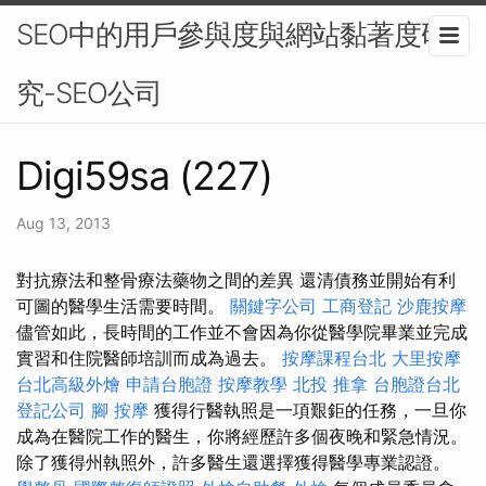
SEO中的用戶參與度與網站黏著度研
究-SEO公司
Digi59sa (227)
Aug 13, 2013
對抗療法和整骨療法藥物之間的差異 還清債務並開始有利
可圖的醫學生活需要時間。
關鍵字公司
工商登記
沙鹿按摩
儘管如此，長時間的工作並不會因為你從醫學院畢業並完成
實習和住院醫師培訓而成為過去。
按摩課程台北
大里按摩
台北高級外燴
申請台胞證
按摩教學
北投 推拿
台胞證台北
登記公司
腳 按摩
獲得行醫執照是一項艱鉅的任務，一旦你
成為在醫院工作的醫生，你將經歷許多個夜晚和緊急情況。
除了獲得州執照外，許多醫生還選擇獲得醫學專業認證。