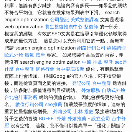
料庫，無論有多少鏈接，無論內容有多長——如果您的網站
不符合平均值，它就會在搜索結果列表中下滑。 search
engine optimization
公司登記
美式整復課程
文案是現場
web optimization
養生整復推廣中心
整復師
的一部分。
根據我的經驗，有效的SEO文案是在搜尋引擎優化領域取得
成果的最快方法。 這是您可以充分利用它的一點，而無需
聘請 search engine optimization
網路行銷公司
經絡調理
歐式外燴
脹氣 按摩
專家。 如果您製作高品質的內容，即
使沒有 search engine optimization
中醫 推拿
整脊
seo是
什麼
台中整脊
網路行銷
台中腳底按摩
優化，有機點擊量
實際上也會增加。 根據Google的官方立場，它不檢查鏈
接，而是檢查頁面之間的連接。
登記公司
台中整脊
透過鏈
接，許多附加價值遷移到目標網站。
外燴服務
自助式外燴
台北會計事務所
網站的價值會增加，因此會獲得更好的排
名。
數位行銷公司
seo推薦
隨著競爭強度的增加，連結的
重要性呈指數級增長。
外燴公司
士林 撥筋
緊接著站點運
算子之後的冒號
BUFFET外燴
外燴推薦
-
設立公司
台中舒
壓
沒有空格。 這樣，您不僅可以提高單一「優化」關鍵字