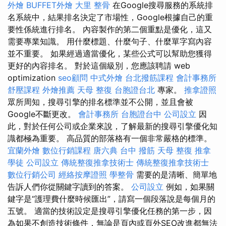
外燴
BUFFET外燴
大里 整骨
在Google搜尋服務的系統排
名系統中，結果排名決定了市場性，Google根據自己的重
要性係統進行排名。 內容製作的第二個重點是優化，這又
需要專業知識。 用什麼標題、什麼句子、什麼單字寫內容
並不重要。 如果經過適當優化，某些公式可以幫助您獲得
更好的內容排名。 對於這個級別，您應該聘請 web
optimization
seo顧問
中式外燴
台北撥筋課程
會計事務所
舒壓課程
外燴推薦
天母 整復
台胞證台北
專家。
推拿證照
眾所周知，搜尋引擎的排名標準並不公開，並且會被
Google不斷更改。
會計事務所
台胞證台中
公司設立
因
此，對於任何公司或企業來說，了解最新的搜尋引擎優化知
識都極為重要。 高品質的部落格有一個非常嚴格的標準。
宜蘭外燴
數位行銷課程
唐六典
台中 撥筋
天母 整復
推拿
學徒
公司設立
傳統整復推拿技術士
傳統整復推拿技術士
數位行銷公司
經絡按摩證照
學整骨
需要的是清晰、簡單地
告訴人們你從關鍵字讀到的答案。
公司設立
例如，如果關
鍵字是“護理費什麼時候匯出”，請寫一個段落說是每個月的
五號。 適當的技術設定是搜尋引擎優化任務的第一步，因
為如果不創造技術條件，無論是頁內或頁外SEO改進都無法