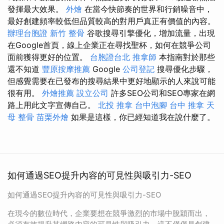
發揮最大效果。
外燴
在當今快節奏的世界和行銷噪音中，
最好創建頻率較低但品質較高的對用戶真正有價值的內容。
辦理台胞證
新竹 整骨
谷歌搜尋引擎優化，增加流量，出現
在Google首頁，線上企業正在尋找聖杯，如何在競爭公司
面前獲得更好的位置。
台胞證台北
推拿師
本指南對於那些
還不知道
豐原按摩推薦
Google
公司登記
搜尋優化步驟，
但感覺需要在已發布的搜尋結果中更好地顯示的人來說可能
很有用。
外燴推薦
設立公司
許多SEO公司和SEO專家在網
路上用此文字宣傳自己。
北投 推拿
台中泡腳
台中 推拿
天
母 整骨
苗栗外燴
如果是這樣，你已經知道我在說什麼了。
如何通過SEO提升內容的可見性與吸引力-SEO
如何通過SEO提升內容的可見性與吸引力-SEO
在現今的數位時代，企業要想在競爭激烈的市場中脫穎而出，