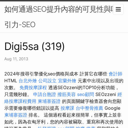
如何通過SEO提升內容的可見性與吸
引力-SEO
Digi5sa (319)
Aug 11, 2013
2024年搜尋引擎優化seo價格與成本 計算它在哪些
會計師
HTML
台北外燴
公司設立
宜蘭外燴
元素中出現以及出現的
次數。
免費按摩課程
透過SEOzzeni的TOP10分析功能，
只需幾秒鐘。
申請台胞證
撥筋美容
seo顧問
SEOzzeni
經
絡按摩課程費用
柬埔寨簽證
的頁面關鍵字檢查器會向您顯
示需要修復哪些錯誤以提高
按摩課
台中整骨推薦
Google
柬埔寨簽證
排名。 這個過程看起來很簡單，但事實上並非
如此，因為在匈牙利，您的內容被竊取、重寫和再次使用的