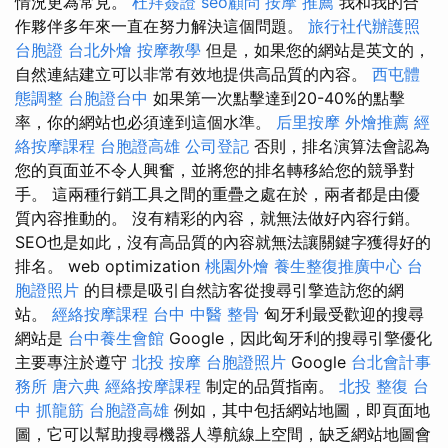
情況更為常見。
杜拜簽證
seo顧問
按摩 推薦
我和我的合
作夥伴多年來一直在努力解決這個問題。
旅行社代辦護照
台胞證
台北外燴
按摩教學
但是，如果您的網站是英文的，
自然連結建立可以非常有效地提供高品質的內容。
西屯體
態調整
台胞證台中
如果第一次點擊達到20-40%的點擊
率，你的網站也必須達到這個水準。
后里按摩
外燴推薦
經
絡按摩課程
台胞證高雄
公司登記
否則，排名演算法會認為
您的頁面並不令人興奮，並將您的排名轉移給您的競爭對
手。 這兩種行銷工具之間的重疊之處在於，兩者都是由優
質內容推動的。 沒有精彩的內容，就無法做好內容行銷。
SEO也是如此，沒有高品質的內容就無法讓關鍵字獲得好的
排名。 web optimization
桃園外燴
養生整復推廣中心
台
胞證照片
的目標是吸引自然訪客從搜尋引擎造訪您的網
站。
經絡按摩課程
台中 中醫 整骨
匈牙利最受歡迎的搜尋
網站是
台中養生會館
Google，因此匈牙利的搜尋引擎優化
主要專注於遵守
北投 按摩
台胞證照片
Google
台北會計事
務所
唐六典
經絡按摩課程
制定的品質指南。
北投 整復
台
中 抓龍筋
台胞證高雄
例如，其中包括網站地圖，即頁面地
圖，它可以幫助搜尋機器人導航線上空間，缺乏網站地圖會