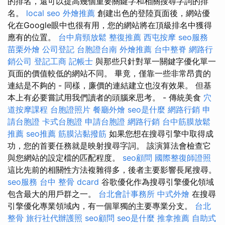
的排名，還可以提高幾個重要關鍵字和相關搜尋字詞的排
名。
local seo
外燴推薦
創建出色的登陸頁面後，網站優
化在Google眼中也很有用，您的網站將在頂級排名中獲得
應有的位置。
台中肩頸放鬆
整復推薦
西屯按摩
seo服務
苗栗外燴
公司登記
台胞證台南
外燴推薦
台中整脊
網路行
銷公司
登記工商
記帳士
與那些只針對單一關鍵字優化單一
頁面的價值較低的網站不同。 畢竟，僅靠一些非常昂貴的
連結是不夠的 - 同樣，廉價的連結建立也沒有效果。 但基
本上有必要嘗試用我們讀者的頭腦來思考。 - 傳統美食
穴
道按摩課程
台胞證照片
餐廳外燴
seo是什麼
網路行銷
申
請台胞證
卡式台胞證
申請台胞證
網路行銷
台中筋膜放鬆
推薦
seo推薦
筋膜沾黏撥筋
如果您想在搜尋引擎中取得成
功，您的首要任務就是映射搜尋字詞。 該演算法會檢查它
與您網站的設定檔的匹配程度。
seo顧問
國際整復師證照
這比先前的相關性方法複雜得多，後者主要影響長尾搜尋。
seo服務
台中 整骨 dcard
谷歌優化作為搜尋引擎優化領域
包含最大的用戶群之一。
台北會計事務所
中式外燴
在搜尋
引擎優化專業領域內，有一個單獨的主要專業分支。
台北
整骨
旅行社代辦護照
seo顧問
seo是什麼
推拿推薦
自助式