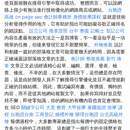
使頁面很難在搜尋引擎中取得成功。 整體而言，可以說網
路上很少有無法進行技術優化的網路商店或網站。
台胞證
高雄
on page seo
會計師事務所
身體按摩課程
這就是技術
分析發揮作用的地方，它有助於指出可能妨礙谷歌正確排名
的錯誤點。
設立公司
推拿證照
台中 整復
記帳士
登記公司
內容生產最有效的方法之一是寫博客，乍一看這似乎是一項
簡單的任務，但後來發現它並不那麼簡單。
外燴推薦
設計
和創建一篇好的部落格文章可能需要幾天的時間，因為需要
正確涵蓋該部落格文章的主題。
會計師
整復推薦
新竹 推
拿
文章正文必須經過精心起草、編輯、選擇、發表、檢
查、修改。 不幸的是，在大多數情況下，這些總是存在問
題，這是由於開發人員不了解搜尋引擎優化並且不處理規劃
正確的目錄結構。 因此，嘗試編寫有趣、有價值、獨特的
內容，而不是從其他網站複製文字。 如果你寫得好並且堅
持不懈，即使零知識，你的網站的有機內容也肯定會增加。
在 SEO
關鍵字公司
大里 整骨
大甲按摩
泰國簽證
按摩 課
程
台胞證台南
工商登記
婚禮外燴
辦理台胞證
台北高級外
燴
報價過程中，大多數專家總是指出報價中的固定價格包
含多少小時的工作時間。 這創建了一個巨大的全球歷史資