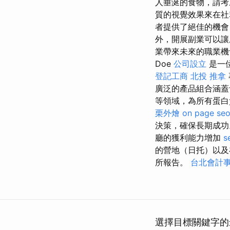
人垂涎的食物，請
質的視覺效果來在社
者提供了絕佳的機會
外，開展副業可以讓
業帶來未來的職業機
Doe
公司設立
是一位
登記工商
北投 推拿
廣泛的產品組合涵蓋
等領域，為所有蛋
栗外燴
on page se
決策，確保長期成
廳的獲利能力增加
s
的營地（日托）以及
所報告。
台北會計
選擇目標關鍵字的