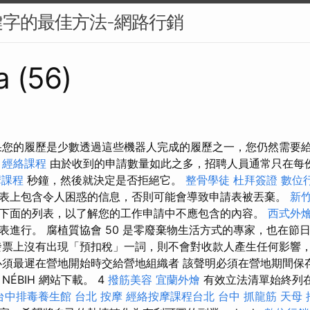
字的最佳方法-網路行銷
a (56)
果您的履歷是少數透過這些機器人完成的履歷之一，您仍然需要
。
經絡課程
由於收到的申請數量如此之多，招聘人員通常只在每
摩課程
秒鐘，然後就決定是否拒絕它。
整骨學徒
杜拜簽證
數位
表上包含令人困惑的信息，否則可能會導致申請表被丟棄。
新竹
下面的列表，以了解您的工作申請中不應包含的內容。
西式外
表進行。 腐植質協會 50 是零廢棄物生活方式的專家，也在節
發票上沒有出現「預扣稅」一詞，則不會對收款人產生任何影響
必須最遲在營地開始時交給營地組織者 該聲明必須在營地期間保
ÉBIH 網站下載。 4
撥筋美容
宜蘭外燴
有效立法清單始終列
台中排毒養生館
台北 按摩
經絡按摩課程台北
台中 抓龍筋
天母 