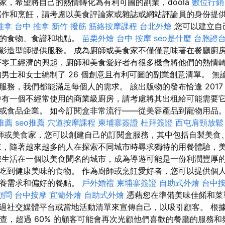
家，希望將自己的熱情轉化為有利可圖的副業，doola
數位行銷
寫作和烹飪，請考慮以美食評論家或雜誌或網站評論員的身份提
推拿
台中 推拿
新竹 撥筋
筋絡按摩課程
台北外燴
您可以建立自
行的食物、食譜和地點。
苗栗外燴
台中 按摩
seo是什麼
台胞證
影造型師提供服務。 成為廚師或美食家不僅僅意味著在餐廳廚
著零工經濟的興起，廚師和美食愛好者有很多機會將他們的熱情
的男士和女士編制了 26 個創意且有利可圖的副業創意清單。 
，我們都能滿足每個人的需求。 該出版物的發布恰逢 2017 年 Os
中有一個不經常使用的商業級廚房，請考慮將其出租給可能需要
或食品企業。 如今訂閱盒非常流行——從美容產品到寵物用品。 
推薦
seo推薦
穴道按摩課程
柬埔寨簽證
杜拜簽證
西屯肩頸放鬆
師或美食家，您可以創建自己的訂閱盒服務，其中包括自製美食
來，隨著越來越多的人在探索不​​同城市時尋求獨特的用餐體驗，
您生活在一個以美食聞名的城市，成為導遊可能是一份利潤豐厚的
吃到健康美味的食物。 作為廚師或烹飪愛好者，您可以提供個
營養需求和偏好的餐點。
戶外婚禮
柬埔寨簽證
自助式外燴
台中
o顧問
台中按摩
宜蘭外燴
自助式外燴
憑藉您在準備美味佳餚和菜
社交媒體平台或當地活動清單來宣傳自己，以吸引顧客。 根據《Re
一項調查，超過 60% 的顧客可能會再次光顧他們喜歡的餐廳的服務