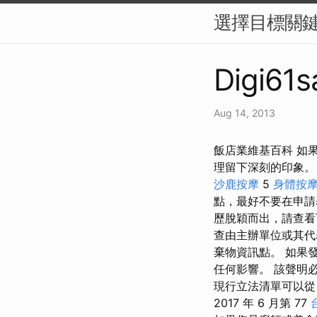
選擇目標關鍵
Digi61s
Aug 14, 2013
飯店業維基百科 如
理留下深刻的印象
沙鹿按摩
5
身體按
點，最好不要在申請
歷脫穎而出，請查看
查由主辦單位或其代
棄物資訊點。 如果
任何影響。 該聲明
現行立法清單可以從 N
2017 年 6 月第 77