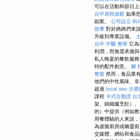
可以在活動和節日上
台中肩頸放鬆
如果您
副業。
公司設立
BU
按摩
對於媽媽們來說
升級到專業設備。
台中 中醫 整骨
它為
利潤，而無需承擔與
私人晚宴的餐飲服
特的配件創意。
腳 
整復
然而，食品業有
他們的中性風味、非
超過
local seo
沙鹿
課程
卡式台胞證
台
架、鑄鐵爐烹飪）。
的）中提供（例如教
用餐體驗的人來說，
為虛擬廚房或幽靈廚
交媒體、網站和食品