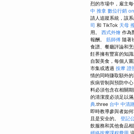
烈的市場中，雇主每個職缺
中 推拿
數位行銷
on
請人追蹤系統，該系統
司
和 TikTok
天母 
用。
西式外燴
作為
報酬。
筋師傅
隨著
食譜、餐廳評論和烹
飪界擁有豐富的知識
自製美食，每個人嘗
市集或透過
按摩 證
情的同時賺取額外的
疾病管制與預防中心
料必須包含在相關期
的清潔度必須足以滿足食
典
.three
台中 中清路
即時教導參與者如何
且是安全的。
登記
飲服務和其他食品
經絡按摩課程費用
這