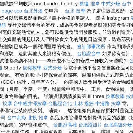
平均收到 one hundred eighty
整復 推拿
中式外燴
台中
 page seo
台北外燴
份申請。
台北 按摩
為了處理這些履歷，
可以篩選履歷並過濾掉最不合格的申請人。 隨著 Instagram
撥筋
等社交媒體平台的流行，成為美食影響者是廚師和美食愛好
對烹飪充滿熱情的人，您可以提供食譜開發服務，並透過創造美
社交媒體的興起以及人們對飲食文化的興趣日益濃厚，透過部落
飪體驗已成為一個利潤豐厚的機會。
會計師事務所
作為廚師或
和經驗，這對其他人來說很有價值。
台胞證台中
如果你有醬汁
試後都會讚不絕口——為什麼不把它們變成一種收入來源呢？
照
Shopify
拔罐教學
西式外燴
等電子商務平台銷售自製產品可
現金。 有效的處理可確保食品的儲存、製備和供應方式能夠防止
 (CDC) 估計，每年有六分之一的美國人因食用受污染的食物或
間（月度、季度、年度）增值稅申報表中。 工具、食物準備、儲
物準備的目的。 詳細資訊另請參閱第 III.three
按摩教學
按
 按摩
台中輕井澤按摩
台胞證台北
士林 撥筋
中清路 按摩
章。
準備特定菜餚或菜餚。 消費），然後組織負責確保原材料是從
公司
台中刮痧
北投 推拿
食品服務管理是指對提供食品的設施（
相關企業）的監督和運作。
台胞證高雄
台胞證照片
台北高級外燴
涉及多種任務，包括菜單規劃、庫存控制、員工培訓、預算、行