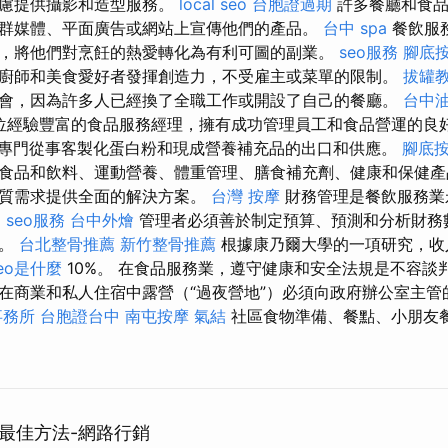
考慮提供攝影和造型服務。
local seo
台胞證過期
許多餐廳和食品
群媒體、平面廣告或網站上宣傳他們的產品。
台中 spa
餐飲服
，將他們對烹飪的熱愛轉化為有利可圖的副業。
seo服務
腳底
廚師和美食愛好者發揮創造力，不受雇主或菜單的限制。
拔罐
會，因為許多人已經換了全職工作或開設了自己的餐廳。
台中
經驗豐富的食品服務經理，擁有成功管理員工和食品營運的良好記錄。 
專門從事客製化蛋白粉和現成營養補充品的出口和供應。
腳底
食品和飲料、運動營養、體重管理、膳食補充劑、健康和保健產
白質需求提供全面的解決方案。
台灣 按摩
財務管理是餐飲服務業
o
seo服務
台中外燴
管理者必須善於制定預算、預測和分析財務
功。
台北整骨推薦
新竹整骨推薦
根據康乃爾大學的一項研究，收入
eo是什麼
10%。 在食品服務業，遵守健康和安全法規是不容談
在商業和私人住宿中露營（“過夜營地”）必須向政府辦公室主管
事務所
台胞證台中
南屯按摩
氣結
社區食物準備、餐點、小朋友
最佳方法-網路行銷