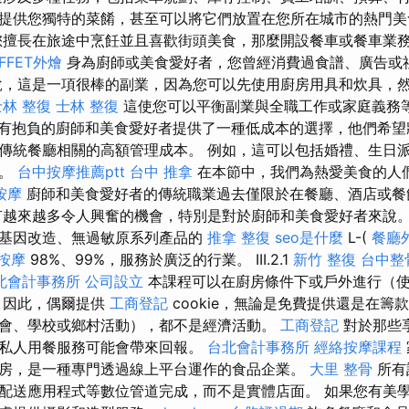
提供您獨特的菜餚，甚至可以將它們放置在您所在城市的熱門美
擅長在旅途中烹飪並且喜歡街頭美食，那麼開設餐車或餐車業
FFET外燴
身為廚師或美食愛好者，您曾經消費過食譜、廣告或
，這是一項很棒的副業，因為您可以先使用廚房用具和炊具，
士林 整復
士林 整復
這使您可以平衡副業與全職工作或家庭義務
有抱負的廚師和美食愛好者提供了一種低成本的選擇，他們希望
傳統餐廳相關的高額管理成本。 例如，這可以包括婚禮、生日
務。
台中按摩推薦ptt
台中 推拿
在本節中，我們為熱愛美食的人
按摩
廚師和美食愛好者的傳統職業過去僅限於在餐廳、酒店或
越來越多令人興奮的機會，特別是對於廚師和美食愛好者來說
基因改造、無過敏原系列產品的
推拿 整復
seo是什麼
L-(
餐廳
按摩
98%、99%，服務於廣泛的行業。 III.2.1
新竹 整復
台中整
北會計事務所
公司設立
本課程可以在廚房條件下或戶外進行（
 因此，偶爾提供
工商登記
cookie，無論是免費提供還是在籌
會、學校或鄉村活動），都不是經濟活動。
工商登記
對於那些
私人用餐服務可能會帶來回報。
台北會計事務所
經絡按摩課程
房，是一種專門透過線上平台運作的食品企業。
大里 整骨
所有
配送應用程式等數位管道完成，而不是實體店面。 如果您有美