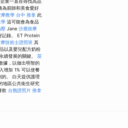
企業一直在尋找高品
務為廚師和美食愛好
按摩教學
台中 推拿
此
教學
這可能會為食品
油壓
Jane
沙鹿按摩
ET Protein
按摩技術士證照班
其
品以及嬰兒配方奶粉
永續發展的關鍵。
苗
數據，以做出明智的
增加 1% 可以使餐
判的。 白天提供護理
的地區公共衛生研究
餐飲
台胞證照片
推拿