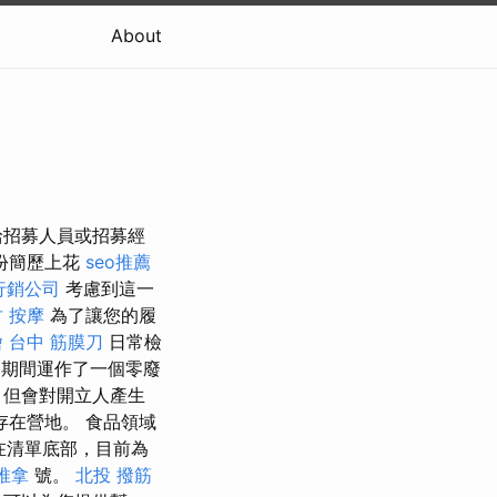
About
給招募人員或招募經
份簡歷上花
seo推薦
行銷公司
考慮到這一
 按摩
為了讓您的履
燴
台中 筋膜刀
日常檢
日期間運作了一個零廢
，但會對開立人產生
存在營地。 食品領域
在清單底部，目前為
推拿
號。
北投 撥筋