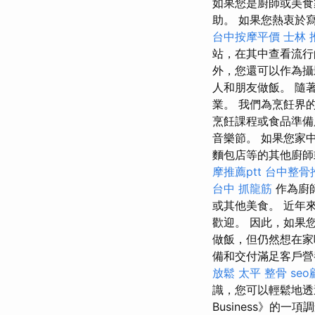
如果您是廚師或美食
助。 如果您熱衷於
台中按摩平價
士林 
站，在其中查看流
外，您還可以作為攝
人和朋友做飯。 隨
業。 我們為烹飪界
烹飪課程或食品準備服務
音樂節。 如果您家
麵包店等的其他廚師
摩推薦ptt
台中整骨
台中 抓龍筋
作為廚
或其他美食。 近年
歡迎。 因此，如果
做飯，但仍然想在家
備和交付滿足客戶
放鬆
太平 整骨
se
識，您可以輕鬆地透過
Business》的