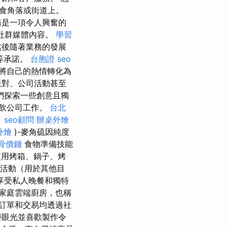
食角落或街道上。
務是一項令人興奮的
社群媒體內容。
學習
然後隨著業務的發展
等承諾。
台胞證
seo
將自己的熱情轉化為
派對、公司活動甚至
們探索一些創意且獨
餐飲公司工作。
台北
。
seo顧問
辦桌外燴
外燴
)-麥角硫因純度
骨價錢
食物準備技能
使用烤箱、鍋子、烤
款活動（用於其他目
享受私人晚餐和獨特
家庭雲端廚房，也稱
訂單和交易均透過社
學眼光並喜歡製作令