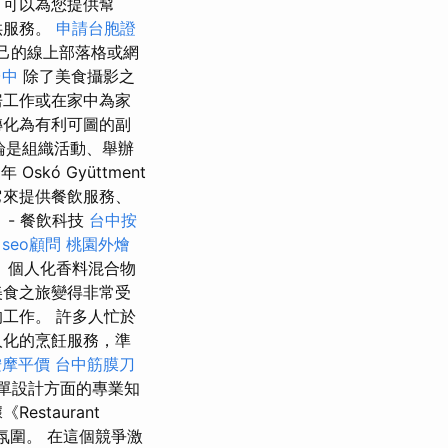
可以為您提供幫
供服務。
申請台胞證
己的線上部落格或網
台中
除了美食攝影之
房工作或在家中為家
轉化為有利可圖的副
無論是組織活動、舉辦
kó Gyüttment
它來提供餐飲服務、
- 餐飲科技
台中按
seo顧問
桃園外燴
、個人化香料混合物
美食之旅變得非常受
工作。 許多人忙於
人化的烹飪服務，準
按摩平價
台中筋膜刀
單設計方面的專業知
staurant
和氛圍。 在這個競爭激