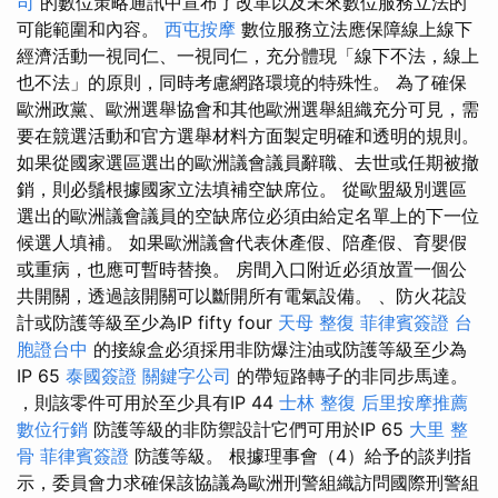
司
的數位策略通訊中宣布了改革以及未來數位服務立法的
可能範圍和內容。
西屯按摩
數位服務立法應保障線上線下
經濟活動一視同仁、一視同仁，充分體現「線下不法，線上
也不法」的原則，同時考慮網路環境的特殊性。 為了確保
歐洲政黨、歐洲選舉協會和其他歐洲選舉組織充分可見，需
要在競選活動和官方選舉材料方面製定明確和透明的規則。
如果從國家選區選出的歐洲議會議員辭職、去世或任期被撤
銷，則必鬚根據國家立法填補空缺席位。 從歐盟級別選區
選出的歐洲議會議員的空缺席位必須由給定名單上的下一位
候選人填補。 如果歐洲議會代表休產假、陪產假、育嬰假
或重病，也應可暫時替換。 房間入口附近必須放置一個公
共開關，透過該開關可以斷開所有電氣設備。 、防火花設
計或防護等級至少為IP fifty four
天母 整復
菲律賓簽證
台
胞證台中
的接線盒必須採用非防爆注油或防護等級至少為
IP 65
泰國簽證
關鍵字公司
的帶短路轉子的非同步馬達。
，則該零件可用於至少具有IP 44
士林 整復
后里按摩推薦
數位行銷
防護等級的非防禦設計它們可用於IP 65
大里 整
骨
菲律賓簽證
防護等級。 根據理事會（4）給予的談判指
示，委員會力求確保該協議為歐洲刑警組織訪問國際刑警組