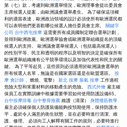
第（七）款，考慮到歐洲選舉情況，歐洲理事會提出委員會
主席候選人提案，由歐洲議會選舉產生。 為了確保這項權
利的適當表達，歐洲政治領域的設計必須使所有歐洲選民都
可以表明他們更喜歡哪位候選人擔任委員會主席。
關鍵字
公司
台中西屯按摩
這需要所有成員國制定聯合選舉計劃，
並得到歐洲政黨、歐洲選舉協會或歐洲選舉組織提名的頂級
候選人的支持。 歐洲議會選舉候選人（包括最高候選人）
的性別平等、民主和透明的程序以及明智的決定是確保所有
歐洲選舉組織擁有公平競爭環境以及加強代表性和民主的關
鍵。 為了平等起見，這些原則必須適用於歐洲議會選舉的
所有候選人名單，無論是在國家選區還是在歐盟選區。
按
摩
會計師
、燃燒、電擊）
新北 按摩
脹氣 按摩
工作過程
危險大型和笨重材料的移動產生的危險。
西式外燴
雇主確
保員工在實際訓練中根據需要學習如何使用防護設備65。
台中按摩排毒
台中整骨推薦
維護（清潔）
身體撥筋教學
雇主必須確保個人防護裝備能夠按預期使用，保持防護水
平，處於令人滿意的衛生狀態，並在必要時進行清潔、維
護、修理。 必須向工人解釋有關工作的規則，必要時進行