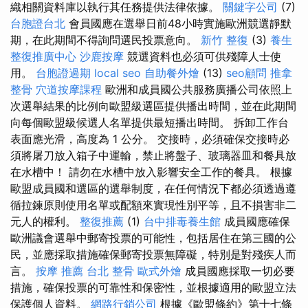
織相關資料庫以執行其任務提供法律依據。
關鍵字公司
(7)
台胞證台北
會員國應在選舉日前48小時實施歐洲競選靜默
期，在此期間不得詢問選民投票意向。
新竹 整復
(3)
養生
整復推廣中心
沙鹿按摩
競選資料也必須可供殘障人士使
用。
台胞證過期
local seo
自助餐外燴
(13)
seo顧問
推拿
整骨
穴道按摩課程
歐洲和成員國公共服務廣播公司依照上
次選舉結果的比例向歐盟級選區提供播出時間，並在此期間
向每個歐盟級候選人名單提供最短播出時間。 拆卸工作台
表面應光滑，高度為 1 公分。 交接時，必須確保交接時必
須將屠刀放入箱子中運輸，禁止將盤子、玻璃器皿和餐具放
在水槽中！ 請勿在水槽中放入影響安全工作的餐具。 根據
歐盟成員國和選區的選舉制度，在任何情況下都必須透過遵
循拉鍊原則使用名單或配額來實現性別平等，且不損害非二
元人的權利。
整復推薦
(1)
台中排毒養生館
成員國應確保
歐洲議會選舉中郵寄投票的可能性，包括居住在第三國的公
民，並應採取措施確保郵寄投票無障礙，特別是對殘疾人而
言。
按摩 推薦
台北 整骨
歐式外燴
成員國應採取一切必要
措施，確保投票的可靠性和保密性，並根據適用的歐盟立法
保護個人資料。
網路行銷公司
根據《歐盟條約》第十七條