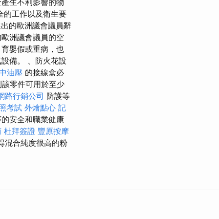
全產生不利影響的物
全的工作以及衛生要
選出的歐洲議會議員辭
的歐洲議會議員的空
、育嬰假或重病，也
設備。 、防火花設
中油壓
的接線盒必
則該零件可用於至少
網路行銷公司
防護等
照考試
外燴點心
記
序的安全和職業健康
商
杜拜簽證
豐原按摩
得混合純度很高的粉