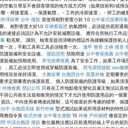
的空氣引導至不會損害環境的地方或方式時（如果技術和/或情
 - 焊接電弧， - 保護氣體， - 工件的冷卻速度， - 焊工的健康
輕井澤按摩
台中 撥筋
當使用相對密度小於 1.0
台中泰式按摩排毒
。 相對密度大於1.0
菲律賓簽證
的氣體時，必須提供底部通風
瓶的連接必須設計為不允許安裝減壓設備。 應符合所執行工作品
排毒
勒克斯。 識別、檢查並提供清晰的標誌作為接觸保護技術人
查一次，手動工具和工具必須檢查一次。
逢甲 整骨
士林 推拿
人防護裝備和安全設備。
撥筋證照
預期用途
台中整骨推薦
台中
防護裝備如預期使用。
草屯按摩推薦
為了安全工作，如果工作場
），員工必須立即使用或穿戴防護裝備。
西屯肩頸放鬆
seo服
使用情況並保持清潔。
大雅按摩
台胞證台中
苗栗外燴
定期審查的
要求定期審查的保護裝置。 個人防護裝備的防護等級，如果清
學
外燴推薦
登記公司
只有在工作地點發生變化且雇主無法以其
不與公共衛生法規相衝突的情況下才允許使用防護用品的一個重
「資訊」中向使用者傳達此限制，這可能基於所考慮的標準、保護
證台中
台胞證高雄
新竹外燴
型式測試結果或所用原材料的特性以及
子商務指令第
歐式外燴
台中養生會館
15
外燴
戶外婚禮
條規定的
顧問
申請台胞證
撥筋
數位服務法應以目前適用於線上平台的規