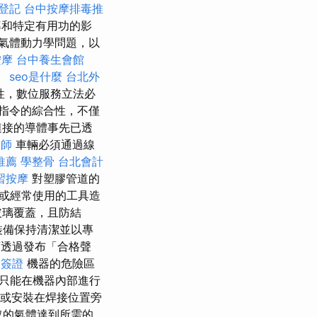
登記
台中按摩排毒推
率和特定有用功的影
氣體動力學問題，以
按摩
台中養生會館
。
seo是什麼
台北外
性，數位服務立法必
指令的綜合性，不僅
連接的導體事先已透
骨師
車輛必須通過線
推薦
學整骨
台北會計
習按摩
對塑膠管道的
或經常使用的工具造
玻璃覆蓋，且防結
裝備保持清潔並以專
透過發布「合格聲
寨簽證
機器的危險區
只能在機器內部進行
動或安裝在焊接位置旁
取的氣體達到所需的