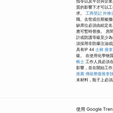
指令以及平台與企業
質的影響下才可以
求。
工商登記
外燴
職、去世或任期被撤
缺席位必須由給定名
應可暫時替換。 房
計或防護等級至少為I
須採用非防爆注油或防
具有IP 44
士林 推拿
級。 在使用化學物
帳士
工作人員必須在
影響，並在開始工作
推薦
傳統整復推拿
末材料，瓶子上必須
使用 Google 