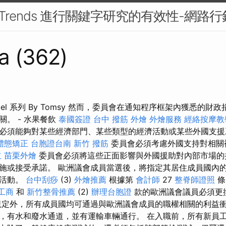
le Trends 進行關鍵字研究的有效性-網路行
a (362)
bel 系列 By Tomsy 然而，委員會在通知程序框架內獲悉的財
。 - 水果餐飲
泰國簽證
台中 撥筋
外燴
外燴服務
經絡按摩教
必須能夠對某些經濟部門、某些類型的經濟活動或某些外國支援
體態矯正
台胞證台南
新竹 撥筋
委員會必須考慮外國支持對相關
立
苗栗外燴
委員會必須將這些正面影響與外國援助對內部市場的
施或接受承諾。 歐洲議會成員當選後，將指定其居住成員國內
會活動。
台中刮痧
(3)
外燴推薦
根據第
會計師
27
整脊師證照
條
工商
和
新竹整骨推薦
(2)
辦理台胞證
款的歐洲議會議員必須更
定外，所有成員國均可通過與歐洲議會成員的職權相關的利益衝
，有水和廢水通道，並有運輸車輛通行。 在入職前，所有新員