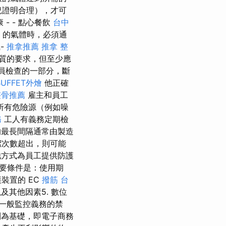
況證明合理），才可
 - - 點心餐飲
台中
的氣體時，必須通
-
推拿推薦
推拿 整
質的要求，但至少應
員檢查的一部分，斷
BUFFET外燴
他正確
整骨推薦
雇主和員工
所有危險源（例如噪
務
工人有義務定期檢
最長間隔通常由製造
潔次數超出，則可能
他方式為員工提供防護
要條件是：使用期
裝置的 EC
撥筋
台
其他因素5. 數位
一般監控義務的禁
則為基礎，即電子商務