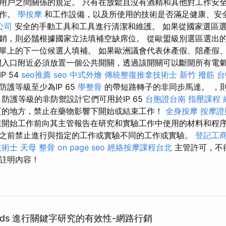
用戶之間關係的規定。 只有在放鬆且沒有酒精和其他對工作安
工作。
學按摩
和工作設備，以及所使用的技術是否滿足健康、安
公司
安全的手動工具和工具進行清潔和維護。 如果從國家選區
銷，則必鬚根據國家立法填補空缺席位。 從歐盟級別選區選出
單上的下一位候選人填補。 如果歐洲議會代表休產假、陪產假
間入口附近必須放置一個公共開關，透過該開關可以斷開所有電氣
P 54
seo推薦
seo
中式外燴
傳統整復推拿技術士
新竹 撥筋
台
護等級至少為IP 65
學整骨
的帶短路轉子的非同步馬達。 ，
防護等級的非防禦設計它們可用於IP 65
台胞證台南
指壓課程
質的地方，禁止在藥物影響下開始或結束工作！
全身按摩
按摩證
開始工作前向其主管報告在研究和實驗工作中使用的材料和程
之前禁止進行與指定的工作或實驗不同的工作或實驗。
登記工
技術士
天母 整骨
on page seo
經絡按摩課程台北
主管許可，不
註明內容！
Trends 進行關鍵字研究的有效性-網路行銷