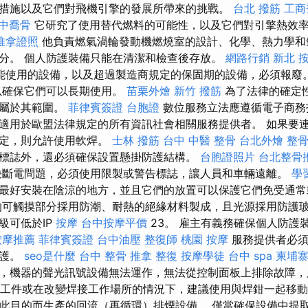
措施以及它們對飛機引擎的發展所帶來的挑戰。
台北 撥筋
工商
中喬骨
它研究了使用替代燃料的可能性，以及它們對引擎熱效
推拿證照
他負責燃氣渦輪發動機燃燒室的設計、化學、熱力學和
分。 個人防護裝備只能在清潔和檢查後存放。
網路行銷
新北 
能使用的設備，以及超過製造商規定的保固期的設備，必須報廢
以確保它們可以長期使用。
苗栗外燴
新竹 撥筋
為了法律的確定
務屬於其範圍。
菲律賓簽證
台胞證
數位服務立法應遵循電子商務
適用於歐盟法律規定的所有資訊社會相關服務提供者。 如果要
固定，則允許使用軟焊。
士林 撥筋
台中 中醫 整骨
台北外燴
整
標誌外，還必須確保設置懸掛防護結構。
台胞證照片
台北整骨
斷電問題，必須使用限製或警告標誌，讓人員和車輛遠離。
學
最好安裝在陰涼的地方，並且它們的放置可以保護它們免受通常
的可觸摸部分採用防潮、耐熱的絕緣材料製成，且光源採用防護
級可低於IP
按摩
台中按摩平價
23。 雇主有義務確保個人防護
按摩推薦
菲律賓簽證
台中油壓
整復師
桃園 按摩
服務提供者必須
維護。
seo是什麼
台中 整骨
推拿 整復
按摩學徒
台中 spa
柬埔
，機器的聲光訊號設備無法運作，無法從控制面板上排除故障，
大的工件或在改變焊接工作場所的情況下，建議使用與焊鉗一起移
 為此目的而生產的回流（再循環）排煙設備。 僅當確保設備中提