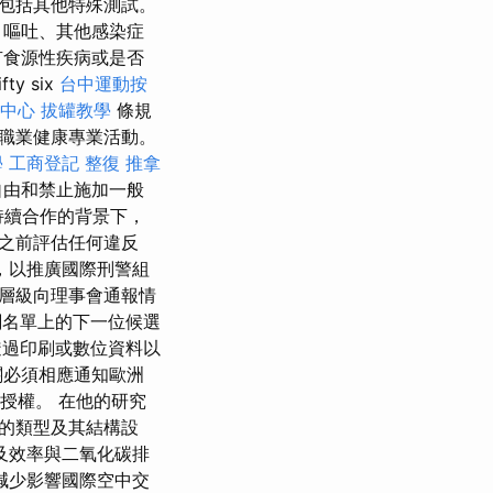
包括其他特殊測試。
、嘔吐、其他感染症
有食源性疾病或是否
 six
台中運動按
中心
拔罐教學
條規
職業健康專業活動。
學
工商登記
整復 推拿
自由和禁止施加一般
持續合作的背景下，
之前評估任何違反
，以推廣國際刑警組
層級向理事會通報情
關名單上的下一位候選
過印刷或數位資料以
關必須相應通知歐洲
的授權。 在他的研究
的類型及其結構設
及效率與二氧化碳排
減少影響國際空中交