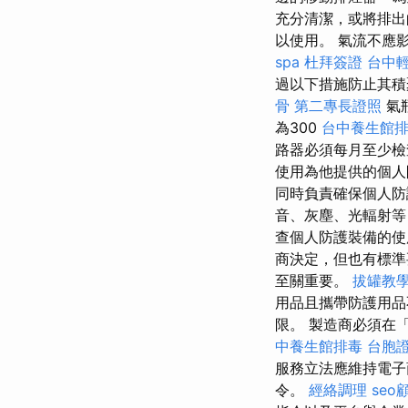
充分清潔，或將排出
以使用。 氣流不應影響
spa
杜拜簽證
台中
過以下措施防止其積聚
骨
第二專長證照
氣
為300
台中養生館
路器必須每月至少檢
使用為他提供的個
同時負責確保個人
音、灰塵、光輻射等
查個人防護裝備的
商決定，但也有標準
至關重要。
拔罐教
用品且攜帶防護用品
限。 製造商必須在
中養生館排毒
台胞
服務立法應維持電
令。
經絡調理
seo