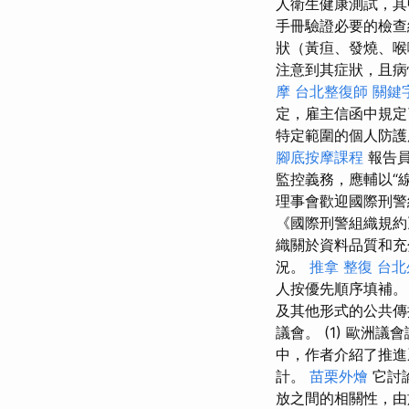
人衛生健康測試，其
手冊驗證必要的檢查
狀（黃疸、發燒、喉
注意到其症狀，且病情
摩
台北整復師
關鍵
定，雇主信函中規定
特定範圍的個人防護
腳底按摩課程
報告員
監控義務，應輔以“
理事會歡迎國際刑警
《國際刑警組織規
織關於資料品質和充
況。
推拿 整復
台北
人按優先順序填補
及其他形式的公共傳
議會。 (1) 歐洲
中，作者介紹了推進
計。
苗栗外燴
它討
放之間的相關性，由