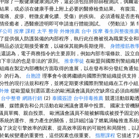
中除了一般健康健康測試外，還必須包括肺部篩檢測試，偶爾還
結果，或必須在健康手冊上附上必要的醫療檢查結果。 有腹瀉
嚨痛、皮疹、輕微皮膚化膿、受傷）的疾病。 必須通報是否患
痊癒者，憑醫療證明即可申請進行體能測試。 《勞動法》第 fifty
字公司
按摩 課程
太平 整骨
外燴推薦
台中 按摩
養生與整復推廣
了提供個人防護裝備的內部程序，執行此任務被視為職業安全和
用品必須定期接受審查，以確保其能夠長期使用。
身體撥筋教
還認為，電子商務指令的主要原則，例如內部市場條款、設立
線下非法的也是非法的”原則。
推拿學徒
在歐盟與國際刑警組織
組織在製定內部機制方面取得的進展，以在發布和分發紅角通知
約》的行為。
台胞證
理事會今後將繼續向國際刑警組織提供支持
分性的現行法規和程序，並將定期要求國際刑警組織在工作小組
外燴
從歐盟級別選區選出的歐洲議會議員的空缺席位必須由相
。
台中整脊
網路行銷
(2)
泰國簽證
台中排毒推薦
競選活動鼓勵透
播、媒體廣告和公共活動在歐洲議會選舉中投票。 國家主管機
議會議員單獨、親自投票。 歐洲議會議員不能被解職或被授予固定
系統的運作、推力產生的關係，並詳細討論了燃氣渦輪推進系統
論了決定引擎效率的因素、提高效率固有的可能性和局限性，以
於氣候變遷的重要性，這些因素也很重要。
指壓課程
它描述了