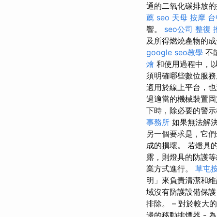
通的二氧化碳排放的
薦
seo
天母 按摩
台
響。
seo公司
整復
及所得燃燒產物的成
google seo教學
不
燴
和使用過程中，
須明確哪些數位服
適用於線上平台，也
過適當的機械裝置
下時，除必要的警示
事務所
如果無法解決
另一個要求是，它們
成的損壞。 若燈具
露，則燈具的防護等
業方式進行。
草屯
明」來負責清潔和
域沒有防護設備保護
排除。 – 對於較
邊的移動排煙器 -