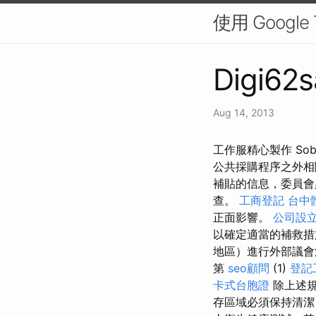
使用 Goog
Digi62s
Aug 14, 2013
工作服精心製作 So
公共採購程序之外相關
補貼的信息，委員會
查。
工商登記
台中
正面影響。
公司設
以確定適當的補救措
地區）進行外部議
第
seo顧問
(1)
登記
卡式台胞證
除上述規
存區域必須保持清潔