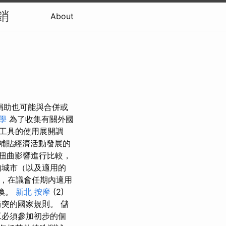
銷
About
政捐助也可能與合併或
學
為了收集有關外國
工具的使用展開調
補貼經濟活動發展的
扭曲影響進行比較，
的城市（以及適用的
，在議會任期內適用
換。
新北 按摩
(2)
突的國家規則。 儲
工必須參加初步的個