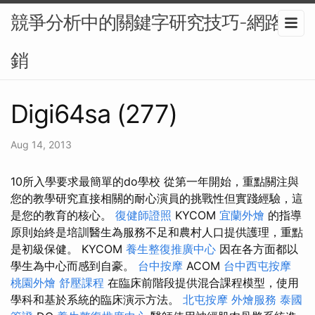
競爭分析中的關鍵字研究技巧-網路行
銷
Digi64sa (277)
Aug 14, 2013
10所入學要求最簡單的do學校 從第一年開始，重點關注與
您的教學研究直接相關的耐心演員的挑戰性但實踐經驗，這
是您的教育的核心。
復健師證照
KYCOM
宜蘭外燴
的指導
原則始終是培訓醫生為服務不足和農村人口提供護理，重點
是初級保健。 KYCOM
養生整復推廣中心
因在各方面都以
學生為中心而感到自豪。
台中按摩
ACOM
台中西屯按摩
桃園外燴
舒壓課程
在臨床前階段提供混合課程模型，使用
學科和基於系統的臨床演示方法。
北屯按摩
外燴服務
泰國