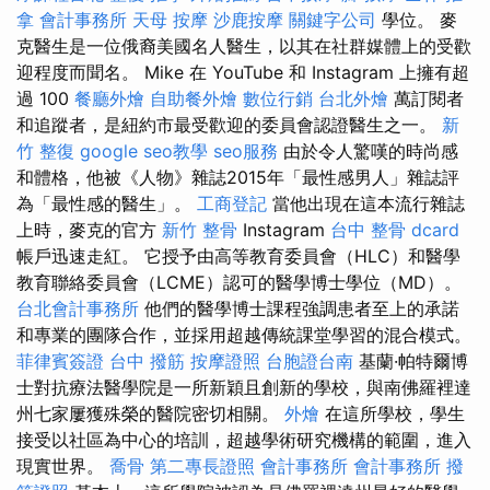
拿
會計事務所
天母 按摩
沙鹿按摩
關鍵字公司
學位。 麥
克醫生是一位俄裔美國名人醫生，以其在社群媒體上的受歡
迎程度而聞名。 Mike 在 YouTube 和 Instagram 上擁有超
過 100
餐廳外燴
自助餐外燴
數位行銷
台北外燴
萬訂閱者
和追蹤者，是紐約市最受歡迎的委員會認證醫生之一。
新
竹 整復
google seo教學
seo服務
由於令人驚嘆的時尚感
和體格，他被《人物》雜誌2015年「最性感男人」雜誌評
為「最性感的醫生」。
工商登記
當他出現在這本流行雜誌
上時，麥克的官方
新竹 整骨
Instagram
台中 整骨 dcard
帳戶迅速走紅。 它授予由高等教育委員會（HLC）和醫學
教育聯絡委員會（LCME）認可的醫學博士學位（MD）。
台北會計事務所
他們的醫學博士課程強調患者至上的承諾
和專業的團隊合作，並採用超越傳統課堂學習的混合模式。
菲律賓簽證
台中 撥筋
按摩證照
台胞證台南
基蘭·帕特爾博
士對抗療法醫學院是一所新穎且創新的學校，與南佛羅裡達
州七家屢獲殊榮的醫院密切相關。
外燴
在這所學校，學生
接受以社區為中心的培訓，超越學術研究機構的範圍，進入
現實世界。
喬骨
第二專長證照
會計事務所
會計事務所
撥