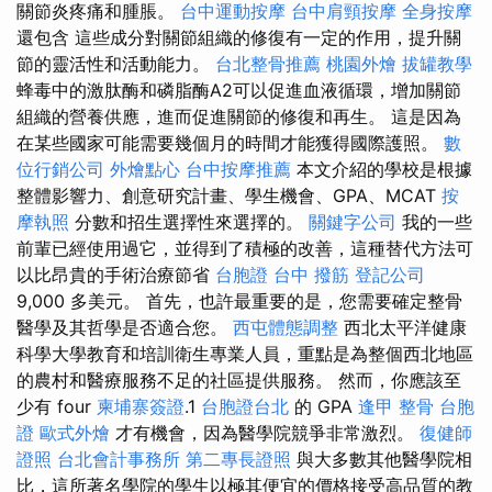
關節炎疼痛和腫脹。
台中運動按摩
台中肩頸按摩
全身按摩
還包含 這些成分對關節組織的修復有一定的作用，提升關
節的靈活性和活動能力。
台北整骨推薦
桃園外燴
拔罐教學
蜂毒中的激肽酶和磷脂酶A2可以促進血液循環，增加關節
組織的營養供應，進而促進關節的修復和再生。 這是因為
在某些國家可能需要幾個月的時間才能獲得國際護照。
數
位行銷公司
外燴點心
台中按摩推薦
本文介紹的學校是根據
整體影響力、創意研究計畫、學生機會、GPA、MCAT
按
摩執照
分數和招生選擇性來選擇的。
關鍵字公司
我的一些
前輩已經使用過它，並得到了積極的改善，這種替代方法可
以比昂貴的手術治療節省
台胞證
台中 撥筋
登記公司
9,000 多美元。 首先，也許最重要的是，您需要確定整骨
醫學及其哲學是否適合您。
西屯體態調整
西北太平洋健康
科學大學教育和培訓衛生專業人員，重點是為整個西北地區
的農村和醫療服務不足的社區提供服務。 然而，你應該至
少有 four
柬埔寨簽證
.1
台胞證台北
的 GPA
逢甲 整骨
台胞
證
歐式外燴
才有機會，因為醫學院競爭非常激烈。
復健師
證照
台北會計事務所
第二專長證照
與大多數其他醫學院相
比，這所著名學院的學生以極其便宜的價格接受高品質的教