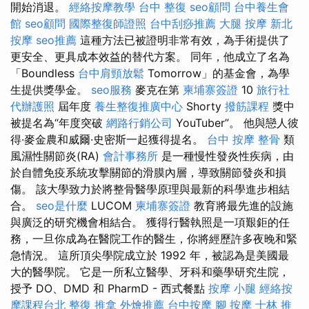
開始消退。
經絡按摩教學
台中 整復
seo顧問
台中養生會
館
seo顧問
國際整復師證照
台中刮痧推薦
大腿 按摩
新北
按摩
seo推薦
這種方法已被證明非常有效，為手術提供了
更安全、更具成本效益的替代方案。 同年，他成立了名為
「Boundless
台中肩頸放鬆
Tomorrow」的基金會，為學
生提供獎學金。
seo服務
麥克在第
柬埔寨簽證
10
旅行社
代辦護照
屆年度
養生整復推廣中心
Shorty
撥筋課程
獎中
被提名為“年度突破
網路行銷公司
YouTuber”。 他與戀人彼
得·麥金農和威爾·史密斯一起獲得提名。
台中 按摩 整骨
類
風濕性關節炎(RA)
會計事務所
是一種慢性發炎性疾病，由
於自體免疫系統攻擊關節的滑膜內層，導致關節發炎和損
傷。 該大學致力於將整骨醫學原理與最新的科學進步相結
合。
seo是什麼
LUCOM
柬埔寨簽證
教育將最先進的設施
與廣泛的研究機會相結合。 獲得行醫執照是一項艱鉅的任
務，一旦你成為在醫院工作的醫生，你將經歷許多夜晚和緊
急情況。 這所頂尖學院成立於 1992 年，被認為是美國最
大的醫學院。 它是一所私立醫學、牙科和藥學研究生院，
授予 DO、DMD 和 PharmD - 西式餐點
按摩 小腿
經絡按
摩課程台北
整復 推拿
外燴推薦
台中按摩
腳 按摩
士林 推