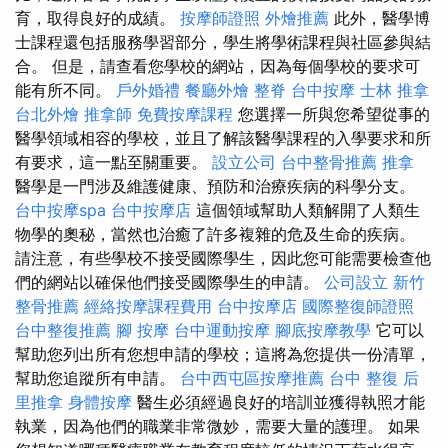
育，取得良好的成績。
按摩師證照
外燴推薦
此外，醫學博
士課程還包括服務學習部分，學生將學術課程與社區參與結
合。 但是，請查看您學校的網站，因為每個學校的要求可
能有所不同。
戶外婚禮
餐廳外燴
整脊
台中按摩
士林 推拿
台北外燴
推拿師
免費按摩課程
您選擇一所與您希望從事的
醫學領域相容的學校，並且了解該醫學課程的入學要求和所
有要求，這一點至關重要。
設立公司
台中整骨推薦
推拿
醫學是一門涉及維護健康、預防和治療疾病的科學分支。
台中按摩spa
台中按摩店
這個領域幫助人類解開了人類生
物學的奧秘，當然也治癒了許多複雜的危及生命的疾病。
請注意，有些學校不接受國際學生，因此您可能需要檢查他
們的網站以確保他們接受國際學生的申請。
公司設立
新竹
整骨推薦
經絡按摩課程費用
台中按摩店
國際整復師證照
台中整復推薦
腳 按摩
台中運動按摩
腳底按摩教學
它可以
幫助您列出所有您想申請的學校；這將為您提供一份清單，
幫助您追蹤所有申請。
台中西屯區按摩推薦
台中 整復
后
里推拿
身體按摩
醫生必須經過良好的培訓並獲得執照才能
執業，因為他們的職業非常微妙，需要大量的護理。 如果