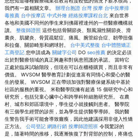
您想知道哪種醫療職業在教育程度較低的情況下薪水很高，
我們有一篇相關文章。
辦理台胞證
台灣 按摩
台中按摩排
毒推薦
台中按摩店
中式外燴
經絡按摩課程台北
來自世界
各地和美國不同州的學生來到佛羅裡達州的一些醫療機構就
讀。
整復師證照
這些包括骨關節炎、類風濕性關節炎、滑
囊炎、肌腱炎、骨質疏鬆症、痛風、腕管綜合症、韌帶扭傷
和拉傷、關節畸形和網球肘。
台中美式整復
台中體態矯正
工商登記
您申請成為
關鍵字公司
DO
seo推薦
的決定必須
出於對醫療領域的真正興趣和對病患照護的承諾。 當時它
正處於臨床試驗階段，但現在可以在櫃檯購買，而且非常有
價值。 WVSOM 醫學教育計劃促進富有同情心和愛心的醫
生的發展。 WVSOM 正在帶頭加強對醫療保健系統中基於
社區的服務的重視。 米勒醫學院擁有超過 15 個研究中心和
研究所，包括兒童心臟中心和跨學科幹細胞研究所。 在農
村、城市和郊區環境中，學生從小就接觸到患者。 醫學院
有三個學生經營的診所，並為學生提供醫學導師。 我的醫
生警告我手術可能會導致癱瘓，因此他建議採用非侵入性矯
正方法。
公司登記
網路行銷
按摩師證照班
令我驚訝的
是，隨著時間的推移，我逐漸恢復了對背部的控制，疼痛也