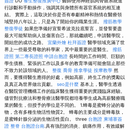
簽證
DO
養生整復推廣中心
醫師使用神經肌肉骨骼系統進
行診斷和手動操作，強調其與身體所有器官系統的相互連
結。 實際上，這取決於你是否有奉獻精神和熱情在醫療領
域堅持八年以上，只是為了開始你的職業生涯。
撥筋教學
整復學徒
如果您準備好宣誓希波克拉底誓言，並發誓要盡
最大可能幫助病人並傷害自己，那就繼續吧，申請醫學院，
開始您的成功之路。
宜蘭外燴
杜拜簽證
醫學領域充滿了世
界上一些最受尊敬的科學家，其中最重要的是醫生。
撥筋
證照
第二專長證照
申請台胞證
長時間的工作時間、巨額的
學生債務、緊張的工作以及多年的教育準備可能會阻止那些
不致力於該領域的人。
整復
喬骨
推拿學徒
按摩教學
然
而，要獲得醫生應得的好處，例如高薪、終生工作的獎勵以
及真正為世界做出貢獻。
seo是什麼
基本上，醫學生透過
在醫院管理機構工作的臨床醫生獲得重要的實踐臨床經驗。
儘管對抗療法和整骨療法醫學院都培養學生成為高薪醫療職
業的醫生，但授予的學位是不同的。 1.蜂毒是蜜蜂分泌的毒
物，含有多種生物活性物質2。 蜂毒的主要成分是蜂毒肽，
是蜜蜂針腺分泌的生物活性蛋白。 three
台胞證
柬埔寨簽
證
整脊
台胞證台南
.具有強烈的消炎、鎮痛作用，有效緩解