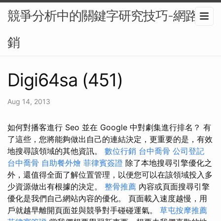
競爭分析中的關鍵字研究技巧-網路行
銷
Digi64sa (451)
Aug 14, 2013
如何對播客進行 Seo 並在 Google 中對劇集進行排名？ 有
了這些，您將能夠做出自己的連結決定，更重要的是，有效
地搜尋該領域的其他資訊。
數位行銷
台中喬骨
公司登記
台中喬骨
自助餐外燴
菲律賓簽證
除了本地搜尋引擎優化之
外，還值得全面了解位置管理，以便您可以在該領域投入多
少資源做出有根據的決定。
整骨推薦
內容或頁面搜尋引擎
優化是我們自己網站內容的優化。 頁面載入速度越慢，用
戶就越早離開頁面並與競爭對手碰碰運氣。
草屯按摩推薦