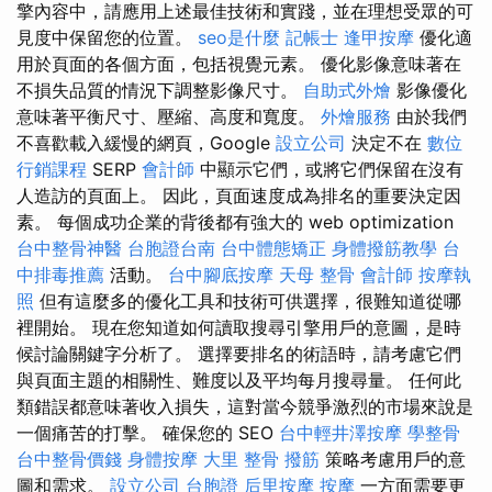
擎內容中，請應用上述最佳技術和實踐，並在理想受眾的可
見度中保留您的位置。
seo是什麼
記帳士
逢甲按摩
優化適
用於頁面的各個方面，包括視覺元素。 優化影像意味著在
不損失品質的情況下調整影像尺寸。
自助式外燴
影像優化
意味著平衡尺寸、壓縮、高度和寬度。
外燴服務
由於我們
不喜歡載入緩慢的網頁，Google
設立公司
決定不在
數位
行銷課程
SERP
會計師
中顯示它們，或將它們保留在沒有
人造訪的頁面上。 因此，頁面速度成為排名的重要決定因
素。 每個成功企業的背後都有強大的 web optimization
台中整骨神醫
台胞證台南
台中體態矯正
身體撥筋教學
台
中排毒推薦
活動。
台中腳底按摩
天母 整骨
會計師
按摩執
照
但有這麼多的優化工具和技術可供選擇，很難知道從哪
裡開始。 現在您知道如何讀取搜尋引擎用戶的意圖，是時
候討論關鍵字分析了。 選擇要排名的術語時，請考慮它們
與頁面主題的相關性、難度以及平均每月搜尋量。 任何此
類錯誤都意味著收入損失，這對當今競爭激烈的市場來說是
一個痛苦的打擊。 確保您的 SEO
台中輕井澤按摩
學整骨
台中整骨價錢
身體按摩
大里 整骨
撥筋
策略考慮用戶的意
圖和需求。
設立公司
台胞證
后里按摩
按摩
一方面需要更