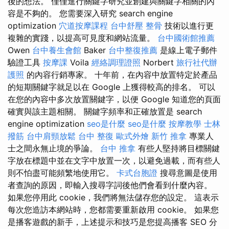
後的想法。 僅僅進行關鍵字研究並創建與關鍵字相關的內
容是不夠的。 您需要深入研究 search engine
optimization
穴道按摩課程
台中舒壓
整骨
技術以進行更
複雜的實踐，以提高可見度和網站流量。
台中國術館推薦
Owen
台中養生會館
Baker
台中整復推薦
是線上電子郵件
驗證工具
按摩課
Voila
經絡調理證照
Norbert
旅行社代辦
護照
的內容行銷專家。 十年前，在內容中放置特定於產品
的短期關鍵字就足以在 Google 上獲得較高的排名。 可以
在您的內容中多次放置關鍵字，以便 Google 知道您的頁面
確實與該主題相關。 關鍵字頻率和正確放置是 search
engine optimization
seo是什麼
seo是什麼
按摩教學
士林
撥筋
台中肩頸放鬆
台中 整復
歐式外燴
新竹 推拿
專業人
士之間永無止境的爭論。
台中 推拿
有些人堅持將目標關鍵
字放在標題中並在文字中放置一次，以避免過載，而有些人
則不怕盡可能頻繁地使用它。
卡式台胞證
搜尋意圖是使用
者查詢的原因，即輸入搜尋字詞後他們會看到什麼內容。
如果您停用此 cookie，我們將無法儲存您的設定。 這表示
每次您造訪本網站時，您都需要重新啟用 cookie。 如果您
是播客遊戲的新手，上述提示和技巧是您提高播客 SEO 分