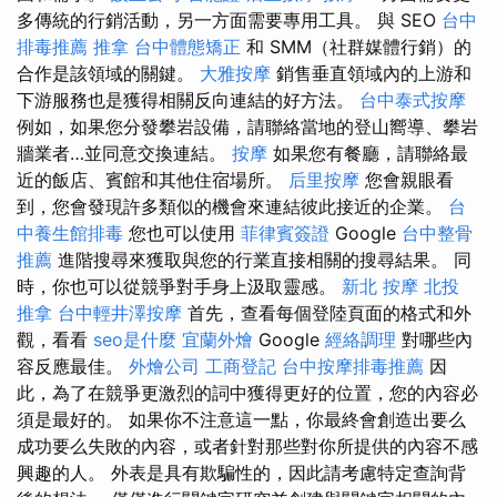
多傳統的行銷活動，另一方面需要專用工具。 與 SEO
台中
排毒推薦
推拿
台中體態矯正
和 SMM（社群媒體行銷）的
合作是該領域的關鍵。
大雅按摩
銷售垂直領域內的上游和
下游服務也是獲得相關反向連結的好方法。
台中泰式按摩
例如，如果您分發攀岩設備，請聯絡當地的登山嚮導、攀岩
牆業者…並同意交換連結。
按摩
如果您有餐廳，請聯絡最
近的飯店、賓館和其他住宿場所。
后里按摩
您會親眼看
到，您會發現許多類似的機會來連結彼此接近的企業。
台
中養生館排毒
您也可以使用
菲律賓簽證
Google
台中整骨
推薦
進階搜尋來獲取與您的行業直接相關的搜尋結果。 同
時，你也可以從競爭對手身上汲取靈感。
新北 按摩
北投
推拿
台中輕井澤按摩
首先，查看每個登陸頁面的格式和外
觀，看看
seo是什麼
宜蘭外燴
Google
經絡調理
對哪些內
容反應最佳。
外燴公司
工商登記
台中按摩排毒推薦
因
此，為了在競爭更激烈的詞中獲得更好的位置，您的內容必
須是最好的。 如果你不注意這一點，你最終會創造出要么
成功要么失敗的內容，或者針對那些對你所提供的內容不感
興趣的人。 外表是具有欺騙性的，因此請考慮特定查詢背