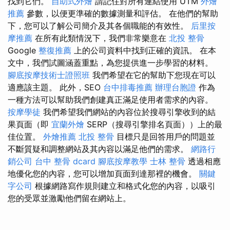
找到它們。
自助式外燴
請記住對所有連結使用 UTM
外燴
推薦
參數，以便更準確的數據測量和評估。 在他們的幫助
下，您可以了解公司簡介及其各個職能的有效性。
后里按
摩推薦
在所有此類情況下，我們非常樂意在
北投 整骨
Google
整復推薦
上的公司資料中找到正確的資訊。 在本
文中，我們試圖涵蓋重點，為您提供進一步學習的材料。
腳底按摩技術士證照班
我們希望在它的幫助下您現在可以
適應該主題。 此外，SEO
台中排毒推薦
辦理台胞證
作為
一種方法可以幫助我們創建真正滿足使用者需求的內容。
按摩學徒
我們希望我們網站的內容位於搜尋引擎收到的結
果頁面（即
宜蘭外燴
SERP（搜尋引擎排名頁面））上的最
佳位置。
外燴推薦
北投 整骨
目標只是回答用戶的問題並
不斷質疑和調整網站及其內容以滿足他們的需求。
網路行
銷公司
台中 整骨 dcard
腳底按摩教學
士林 整骨
透過相應
地優化您的內容，您可以增加頁面到達那裡的機會。
關鍵
字公司
根據網路寫作規則建立和格式化您的內容，以吸引
您的受眾並激勵他們留在網站上。