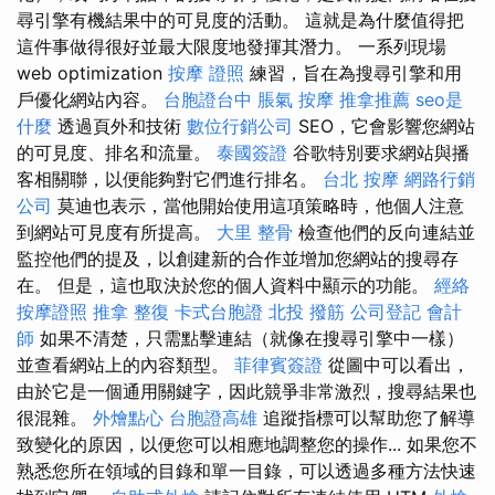
尋引擎有機結果中的可見度的活動。 這就是為什麼值得把
這件事做得很好並最大限度地發揮其潛力。 一系列現場
web optimization
按摩 證照
練習，旨在為搜尋引擎和用
戶優化網站內容。
台胞證台中
脹氣 按摩
推拿推薦
seo是
什麼
透過頁外和技術
數位行銷公司
SEO，它會影響您網站
的可見度、排名和流量。
泰國簽證
谷歌特別要求網站與播
客相關聯，以便能夠對它們進行排名。
台北 按摩
網路行銷
公司
莫迪也表示，當他開始使用這項策略時，他個人注意
到網站可見度有所提高。
大里 整骨
檢查他們的反向連結並
監控他們的提及，以創建新的合作並增加您網站的搜尋存
在。 但是，這也取決於您的個人資料中顯示的功能。
經絡
按摩證照
推拿 整復
卡式台胞證
北投 撥筋
公司登記
會計
師
如果不清楚，只需點擊連結（就像在搜尋引擎中一樣）
並查看網站上的內容類型。
菲律賓簽證
從圖中可以看出，
由於它是一個通用關鍵字，因此競爭非常激烈，搜尋結果也
很混雜。
外燴點心
台胞證高雄
追蹤指標可以幫助您了解導
致變化的原因，以便您可以相應地調整您的操作... 如果您不
熟悉您所在領域的目錄和單一目錄，可以透過多種方法快速