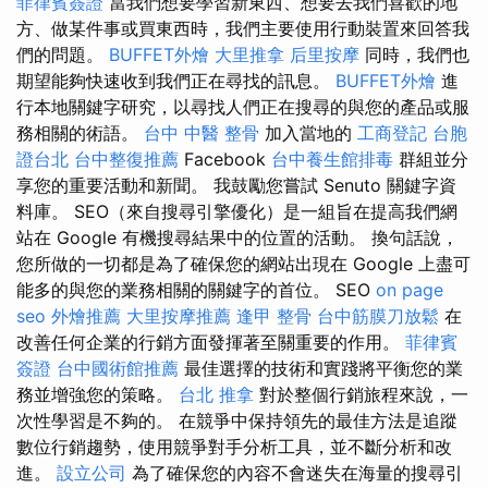
菲律賓簽證
當我們想要學習新東西、想要去我們喜歡的地
方、做某件事或買東西時，我們主要使用行動裝置來回答我
們的問題。
BUFFET外燴
大里推拿
后里按摩
同時，我們也
期望能夠快速收到我們正在尋找的訊息。
BUFFET外燴
進
行本地關鍵字研究，以尋找人們正在搜尋的與您的產品或服
務相關的術語。
台中 中醫 整骨
加入當地的
工商登記
台胞
證台北
台中整復推薦
Facebook
台中養生館排毒
群組並分
享您的重要活動和新聞。 我鼓勵您嘗試 Senuto 關鍵字資
料庫。 SEO（來自搜尋引擎優化）是一組旨在提高我們網
站在 Google 有機搜尋結果中的位置的活動。 換句話說，
您所做的一切都是為了確保您的網站出現在 Google 上盡可
能多的與您的業務相關的關鍵字的首位。 SEO
on page
seo
外燴推薦
大里按摩推薦
逢甲 整骨
台中筋膜刀放鬆
在
改善任何企業的行銷方面發揮著至關重要的作用。
菲律賓
簽證
台中國術館推薦
最佳選擇的技術和實踐將平衡您的業
務並增強您的策略。
台北 推拿
對於整個行銷旅程來說，一
次性學習是不夠的。 在競爭中保持領先的最佳方法是追蹤
數位行銷趨勢，使用競爭對手分析工具，並不斷分析和改
進。
設立公司
為了確保您的內容不會迷失在海量的搜尋引