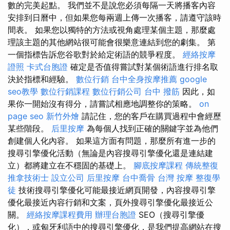
數的完美起點。 我們並不是說您必須每隔一天將播客內容
安排到日曆中，但如果您每兩週上傳一次播客，請遵守該時
間表。 如果您以獨特的方法或視角處理某個主題，那麼處
理該主題的其他網站很可能會很樂意連結到您的劇集。 第
一個指標告訴您谷歌對於給定術語的競爭程度。
經絡按摩
證照
卡式台胞證
確定是否值得嘗試對某個術語進行排名取
決於指標和經驗。
數位行銷
台中全身按摩推薦
google
seo教學
數位行銷課程
數位行銷公司
台中 撥筋
因此，如
果你一開始沒有得分，請嘗試相應地調整你的策略。
on
page seo
新竹外燴
請記住，您的客戶在購買過程中會經歷
某些階段。
后里按摩
為每個人找到正確的關鍵字並為他們
創建個人化內容。 如果這方面有問題，那麼所有進一步的
搜尋引擎優化活動（無論是內容搜尋引擎優化還是連結建
立）都將建立在不穩固的基礎上。
腳底按摩課程
傳統整復
推拿技術士
設立公司
后里按摩
台中喬骨
台灣 按摩
整復學
徒
技術搜尋引擎優化可能最接近網頁開發，內容搜尋引擎
優化最接近內容行銷和文案，頁外搜尋引擎優化最接近公
關。
經絡按摩課程費用
辦理台胞證
SEO（搜尋引擎優
化），或匈牙利語中的搜尋引擎優化，是我們提高網站在搜