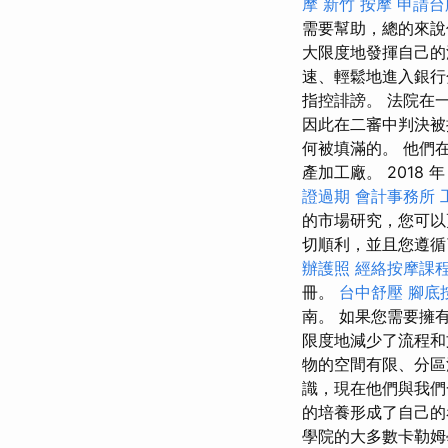
摩
新竹 按摩
申請台
需要幫助，總的來
大限度地發揮自己的
速、輕鬆地進入銀行
指控誹謗。 法院在
因此在二審中判決被推
何被填滿的。 他們
產加工廠。 2018 年，
證過期
會計事務所
的市場研究，您可以
切順利，並且您遵循
辦護照
經絡按摩課
冊。
台中舒壓
腳底
南。 如果您需要擁
限度地減少了流程和
物的空間有限、分區
識，現在他們與我
的培養形成了自己的
學院的大多數卡勒