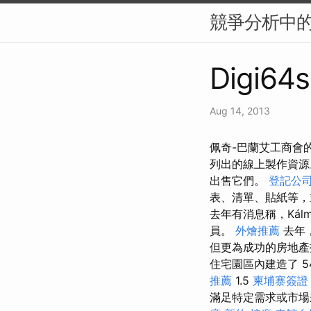
競爭分析中的
Digi64s
Aug 14, 2013
佩奇-巴蘭艾工商會
列出的線上製作資
出售它們。
登記公
表、清單、貼紙等，
去年有消息稱，Kálm
員。
外燴推薦
去年，
但更為成功的房地
住宅園區內建造了 5
推薦
1.5
柬埔寨簽證
滿足特定需求或市