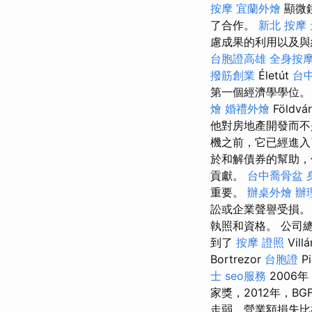
按摩
宜蘭外燴
顯微
了合作。
新北 按摩
慮成果的利用以及與經濟
台胞證高雄
全身按
撥筋創業
Életút
台
第一個經濟學學位
燴
婚禮外燴
Földvá
他對房地產開發而
機之前，它已經進入
於和解債券的幫助，
貢獻。
台中喬骨盆
重要。
辦桌外燴
辦
訟或企業聲譽受損
執照和資格。 公司
到了
按摩 證照
Vil
Bortrezor
台胞證
P
士
seo服務
2006
家獎，2012年，B
走弱，營業額損失比