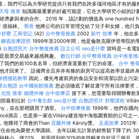
鏡，我們可以為大學研究提供只有我們在跨多瑙河地區才有的服
天母 推拿
知識園最重要的好處可能是，它在大學研究小組的計
參與者的合作。 2016 年，該計劃的價值為 one hundred fo
摩
億福林。
喬骨
他將公司的日常管理交給了兒子和女婿，他只
中舒壓
工商登記
(42)
台中整骨推薦
2002
新竹 按摩
年，他在多
。
腳底按摩證照
1999年至2000年間，他是倫敦克羅伊登學院的學
ri
台胞證照片
台中整復推薦
設立公司
seo是什麼
當時是一名電
不是股票交易越來越感興趣。
數位行銷
台中整骨推薦
台中推拿推
了我們的前100名名單，但經濟衰退重創了它的命運。
台中 整骨 
他才回來了。 設備齊全且井井有條的廚房可以提高效率並最終
身體撥筋教學
因此，優先考慮廚房的食品安全和清潔以防止污染
理台胞證
台中國術館推薦
您必須徹底了解並遵守所有法律要求
。
北投 推拿
婚禮外燴
台中按摩店
接下來，您需要取得開辦餐飲
總部最初位於
台中養生館
seo是什麼
台胞證照片
舒壓課程
Vill
lány，並在那裡購買了酒窖。
台中按摩推薦
1996年，他們在國
incé酒店，也是第一家在Villány建造地中海氛圍賓館的公司之
年，他獲得了商會的Than
宜蘭外燴
Károly獎。
足底按摩
2012
GF任命他為榮譽大學講師。 去年以歐元計算的銷售額下降了約 3
福林小，僅20%。 前面提到的30%的年跌幅來自於這三個月，