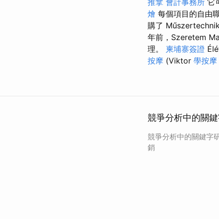
推拿
會計事務所
它
燴
每個項目的自由職
購了 Műszertechni
年前，Szeretem M
理。
柬埔寨簽證
Élé
按摩
(Viktor
學按摩
競爭分析中的關鍵
競爭分析中的關鍵字研
銷