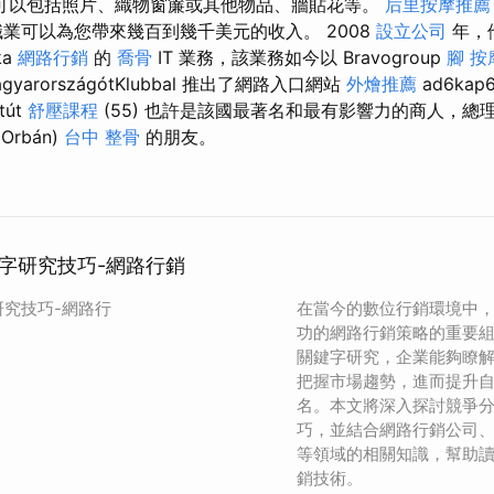
可以包括照片、織物窗簾或其他物品、牆貼花等。
后里按摩推薦
業可以為您帶來幾百到幾千美元的收入。 2008
設立公司
年，
ka
網路行銷
的
喬骨
IT 業務，該業務如今以 Bravogroup
腳 按
agyarországótKlubbal 推出了網路入口網站
外燴推薦
ad6ka
tút
舒壓課程
(55) 也許是該國最著名和最有影響力的商人，總
Orbán)
台中 整骨
的朋友。
字研究技巧-網路行銷
究技巧-網路行
在當今的數位行銷環境中
功的網路行銷策略的重要
關鍵字研究，企業能夠瞭
把握市場趨勢，進而提升
名。本文將深入探討競爭
巧，並結合網路行銷公司、
等領域的相關知識，幫助
銷技術。