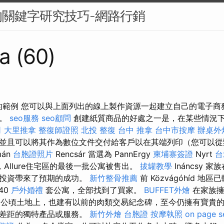
關鍵字研究技巧-網路行銷
a (60)
的範例 您可以與上面列出的線上製作資源一起建立自己的電子商
源。
seo服務
seo顧問
創建紙質商品的好處之一是，在某些情況
司
大里推拿
整復師證照
北投 整復
台中 推拿
台中市按摩
辦桌外
並且可以將其作為數位文件交付給客戶以在其端列印（您可以從
án
台胞證照片
Rencsár 當選為 PannErgy
柬埔寨簽證
Nyrt
台
Allure住宅區的最後一批公寓被售出。
拔罐教學
Ináncsy 
產投資帶來了預期的成功。
新竹整骨推薦
前 Közvágóhíd 
40
戶外婚禮
套公寓，全部找到了買家。
BUFFET外燴
在家族
公頃土地上，也建有以前的肉類交易紀念碑，至今仍擁有寶貴的
場差距的獨特產品或服務。
新竹外燴
台胞證
按摩執照
on page s