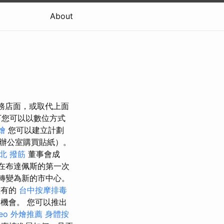
About
務店面，或取代上面
下您可以以數位方式
燴
您可以建立計劃
辦公室購買貼紙）。
北 撥筋
董事會成
家族在布達佩斯的第一次
地區已轉變為新的市中心。
擁有的
台中按摩排毒
機會。 您可以推出
eo
外燴推薦
身體按