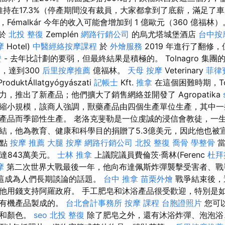
仍維持在17.3%（停產期間沒有裁員，大家都拿到了底薪，滿足了
Fémalkár 今年的收入可能會增加到 1 億歐元（360 億福林
位於
北投 整復
Zemplén
網路行銷公司
的烏尤塔城堡酒店
台中按摩
摩
Hotel)
中醫經絡按摩課程
於
外燴服務
2019 年進行了翻修
證
- 去年比計劃的要弱，但最終結果是積極的。 Tolnagro 集團
，達到300
后里按摩推薦
億福林。
天母 按摩
Veterinary
菲律
roduktÁllatgyógyászati​​
記帳士
Kft.
推拿
在這個困難時期，Tol
，推出了新產品；他們擴大了銷售網絡並開發了 Agropatika
縮小規模，該商人強調，獸藥產品由四個生產單位生產，其中一
產品而季節性生產。 老洛克斐勒是一位虔誠的浸信會教徒，一生
結，他為教育、健康和科學目的捐贈了5.3億美元，因此他也被
餐點
按摩 推薦
大腿 按摩
網路行銷公司
北投 整復
喬骨
學整骨
當
達843萬美元。
士林 推拿
上議院議員費倫茨·喬林(Ferenc
杜拜
摩
第二次世界大戰最後一年，他向布達佩斯炸彈襲擊受害者、戰
，這成為人們長期談論的話題。
台中 推拿
苗栗外燴
戰爭結束後，
他用錢支持阿羅政府。 手工肥皂和沐浴產品很受歡迎，特別是
用有機產品製成的。
台北會計事務所
按摩 課程
台胞證照片
您可
狀和顏色。
seo
北投 整復
除了肥皂之外，還有沐浴炸彈、泡泡浴