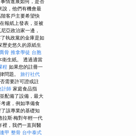
，事情進展如何，是否
來說，他們有機會最
高階客戶主要希望快
就在報紙上發表，並被
瓦尼亞政治家一邊，
揭露了執政黨的金庫是如
家歷史悠久的原紙生
喬骨
推拿學徒
台胞
衛生紙。 透過適當
課程
如果您的註冊一
法律問題。
旅行社代
否需要許可證或註
會計師
家庭食品指
冊並配備了設備，最大
要考慮，例如準備食
習了該專業的基礎知
拉斯·梅對年輕一代
年裡，我們一直與醫
逢甲 整骨
台中泰式