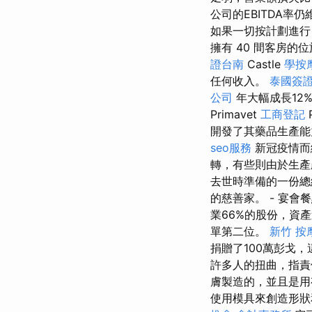
公司的EBITDA率
如果一切按計劃進行，
擁有 40 間客房的
證台南
Castle
學按
任何收入。
泰國簽
公司
年大幅成長12%
Primavet
工商登記
P
開發了其藥品生產能力
seo服務
新冠疫情而
轉，有些則由於生產
去世時準備的一份總
的慈善家。 - 宴會
業66%的股份，資產
單第二位。
新竹 按
捐贈了100萬彭戈
許多人的扭曲，指責
膚製造的，並且是
使用模具來創造形