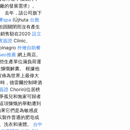
車廠的發展需求）。
）。 去年，該公司旗下
spa
(Újhuta
台胞
，但因關閉而沒有產生
的銷售額在2020
設立
賓簽證
Clinic、
nagro
外燴自助餐
seo推薦
網上商店。
些生產單位滿負荷運
慷慨解囊。 根據他
宣佈為世界上最偉大
時，德雷爾控制啤酒
簽證
Chorin)位居榜
爭孤兒和無家可歸者
這項慷慨的舉動遭到
如果它們是為敏感皮
以製作普通的肥皂或
、洗衣和液體。
台中