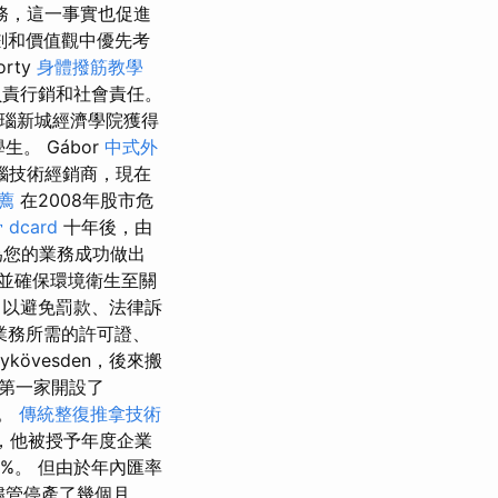
務，這一事實也促進
劃和價值觀中優先考
rty
身體撥筋教學
負責行銷和社會責任。
瑙新城經濟學院獲得
生。 Gábor
中式外
腦技術經銷商，現在
薦
在2008年股市危
dcard
十年後，由
為您的業務成功做出
並確保環境衛生至關
，以避免罰款、法律訴
業務所需的許可證、
ánykövesden，後來搬
內第一家開設了
一。
傳統整復推拿技術
年，他被授予年度企業
0%。 但由於年內匯率
儘管停產了幾個月，