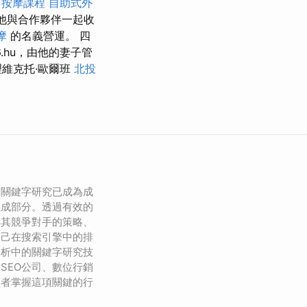
按摩課程
自助式外
他與合作夥伴一起收
摩
的名義營運。 四
p6.hu，由他的妻子管
理維克托·歐爾班
北投
，關鍵字研究已成為成
組成部分。透過有效的
解其競爭對手的策略、
自己在搜索引擎中的排
分析中的關鍵字研究技
SEO公司、數位行銷
讀者掌握這項關鍵的行