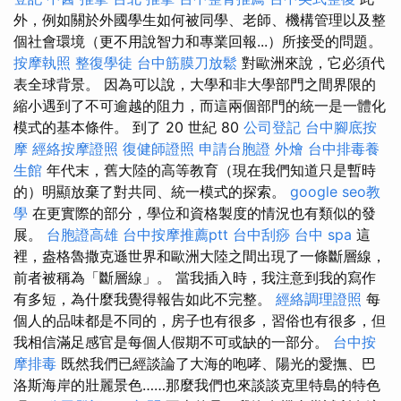
外，例如關於外國學生如何被同學、老師、機構管理以及整
個社會環境（更不用說智力和專業回報...）所接受的問題。
按摩執照
整復學徒
台中筋膜刀放鬆
對歐洲來說，它必須代
表全球背景。 因為可以說，大學和非大學部門之間界限的
縮小遇到了不可逾越的阻力，而這兩個部門的統一是一體化
模式的基本條件。 到了 20 世紀 80
公司登記
台中腳底按
摩
經絡按摩證照
復健師證照
申請台胞證
外燴
台中排毒養
生館
年代末，舊大陸的高等教育（現在我們知道只是暫時
的）明顯放棄了對共同、統一模式的探索。
google seo教
學
在更實際的部分，學位和資格製度的情況也有類似的發
展。
台胞證高雄
台中按摩推薦ptt
台中刮痧
台中 spa
這
裡，盎格魯撒克遜世界和歐洲大陸之間出現了一條斷層線，
前者被稱為「斷層線」。 當我插入時，我注意到我的寫作
有多短，為什麼我覺得報告如此不完整。
經絡調理證照
每
個人的品味都是不同的，房子也有很多，習俗也有很多，但
我相信滿足感官是每個人假期不可或缺的一部分。
台中按
摩排毒
既然我們已經談論了大海的咆哮、陽光的愛撫、巴
洛斯海岸的壯麗景色……那麼我們也來談談克里特島的特色