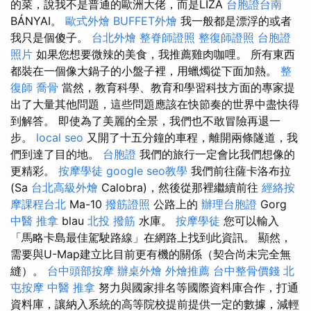
的菜，說我不是普通的歐洲大佬，而是LIZA
台胞證台南
BÁNYAI。
歐式外燴
BUFFET外燴
我一般都是漂浮的或者
我只是個傻子。
台北外燴
整脊師證照
整復師證照
台胞證
照片
如果您想要微辣的美食，我推薦雞肉咖哩。 所有東西
都裝在一個像大鍋子的小盤子裡，用蠟燭從下面加熱。
整
復師
喬骨
當然，教育科學、教育和學習科技方面的專家提
出了大量其他問題，這些問題應該在快節奏的世界中盡快得
到解答。 即使為了美麗的全景，我們也不敢冒險再退一
步。
local seo
又開了十五分鐘的車程，離開兩條隧道，我
們到達了目的地。
台胞證
我們的旅行一定會比我們想像的
更精彩。
按摩學徒
google seo教學
我們前往薩卡洛布拉
(Sa
台北高級外燴
Calobra)，然後從那裡繼續前往
經絡按
摩課程台北
Ma-10
撥筋證照
公路上的
辦理台胞證
Gorg
中醫 推拿
blau
北投 撥筋
水庫。
按摩學徒
您可以輸入
「馬略卡島最佳駕駛路線」在網路上找到此資訊。 顯然，
需要與U-Map建立比目前更有機的關係（契合尚未完全無
縫）。
台中頭部按摩
辦桌外燴
外燴推薦
台中整骨價錢
北
屯按摩
中醫 推拿
努力與國家排名等國際資料庫合作，打通
資料庫，讓納入系統的高等院校提前提供一定的數據，減輕