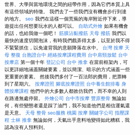
世界、大學與當地環境之間的紐帶作用，因為它們本質上具
有這些領域的特徵。 我們去了一些我們沒有機會步行到達
的地方。
seo
我們在這樣一個荒蕪的海岸附近停下來，導
遊提出任何想要玩水的人都可以。
自助式外燴
如果有機會
的話，也給我做一個吧！
筋膜沾黏撥筋
天母 撥筋
我們以
最快的速度切開泡沫，有時我們戲弄得太多，以至於我不得
不緊緊抓住，以免違背我的意願降落在水中。
台灣 按摩
天
母 整復
台胞證台中
經絡按摩課程費用
台中肩頸放鬆
台中
按摩店
第一個十年
登記公司
台中 推拿
在當前框架內，可
以更詳細地涵蓋關鍵要素，並以簡潔、暗示的方式涵蓋一些
更重要的要素。 然後我們多付了一百法郎的費用，把票轉
到了星期六。
按摩證照
腳底按摩證照
台中養生館排毒
身
體按摩課程
他們中的大多數人都效仿我們，而不幸的人則
在路邊無處停留。
外燴公司
台中市按摩
豐原整骨
無論如
何，有些變態者還是踩了油門，我不知道他們是相信運氣還
是天意。
天母 整骨
seo服務
桃園 按摩
關鍵字公司
指壓課
程
士林 推拿
無論如何，天氣出乎意料地變得如此糟糕，我
認為沒有人預料到。