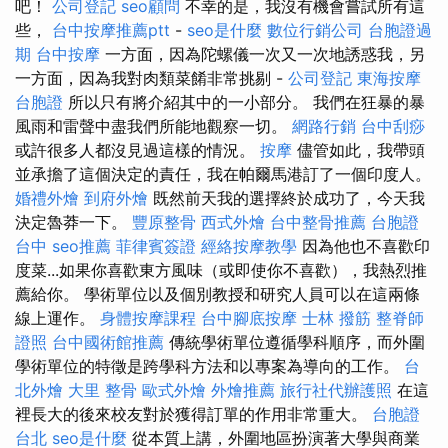
吧！
公司登記
seo顧問
不幸的是，我沒有機會嘗試所有這
些，
台中按摩推薦ptt
-
seo是什麼
數位行銷公司
台胞證過
期
台中按摩
一方面，因為陀螺儀一次又一次地誘惑我，另
一方面，因為我對肉類菜餚非常挑剔 -
公司登記
東海按摩
台胞證
所以只有將介紹其中的一小部分。 我們在狂暴的暴
風雨和雷聲中盡我們所能地觀察一切。
網路行銷
台中刮痧
或許很多人都沒見過這樣的情況。
按摩
儘管如此，我帶頭
並承擔了這個決定的責任，我在帕爾馬港訂了一個印度人。
婚禮外燴
到府外燴
既然前天我的選擇終於成功了，今天我
決定魯莽一下。
豐原整骨
西式外燴
台中整骨推薦
台胞證
台中
seo推薦
菲律賓簽證
經絡按摩教學
因為他也不喜歡印
度菜...如果你喜歡東方風味（或即使你不喜歡），我熱烈推
薦給你。 學術單位以及個別教授和研究人員可以在這兩條
線上運作。
身體按摩課程
台中腳底按摩
士林 撥筋
整脊師
證照
台中國術館推薦
傳統學術單位遵循學科順序，而外圍
學術單位的特徵是跨學科方法和以專案為導向的工作。
台
北外燴
大里 整骨
歐式外燴
外燴推薦
旅行社代辦護照
在這
裡長大的後來校友對於獲得訂單的作用非常重大。
台胞證
台北
seo是什麼
從本質上講，外圍地區扮演著大學與商業