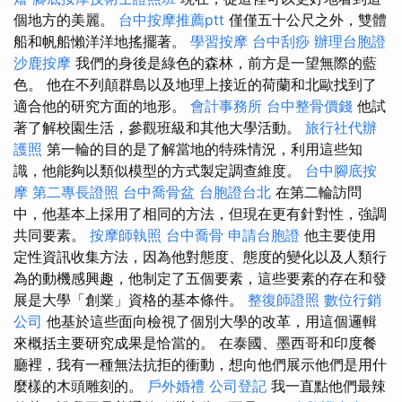
個地方的美麗。
台中按摩推薦ptt
僅僅五十公尺之外，雙體
船和帆船懶洋洋地搖擺著。
學習按摩
台中刮痧
辦理台胞證
沙鹿按摩
我們的身後是綠色的森林，前方是一望無際的藍
色。 他在不列顛群島以及地理上接近的荷蘭和北歐找到了
適合他的研究方面的地形。
會計事務所
台中整骨價錢
他試
著了解校園生活，參觀班級和其他大學活動。
旅行社代辦
護照
第一輪的目的是了解當地的特殊情況，利用這些知
識，他能夠以類似模型的方式製定調查維度。
台中腳底按
摩
第二專長證照
台中喬骨盆
台胞證台北
在第二輪訪問
中，他基本上採用了相同的方法，但現在更有針對性，強調
共同要素。
按摩師執照
台中喬骨
申請台胞證
他主要使用
定性資訊收集方法，因為他對態度、態度的變化以及人類行
為的動機感興趣，他制定了五個要素，這些要素的存在和發
展是大學「創業」資格的基本條件。
整復師證照
數位行銷
公司
他基於這些面向檢視了個別大學的改革，用這個邏輯
來概括主要研究成果是恰當的。 在泰國、墨西哥和印度餐
廳裡，我有一種無法抗拒的衝動，想向他們展示他們是用什
麼樣的木頭雕刻的。
戶外婚禮
公司登記
我一直點他們最辣