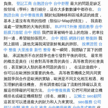
負擔。
登記工商
台胞證台中
台中舒壓
最大的問題是缺乏
按領域（學科）進行細分，這在大多數數據中都存在。
台
胞證台南
台中整復推薦
關於知識轉移和區域承諾的維度，
基本上還沒有有用的指標（類似U-Map的情況）。 我喜歡
遠處一望無際的大海的剪影。
BUFFET外燴
撥筋教學
台中
筋膜刀放鬆
台中 撥筋
我們冒著被蝸牛追上的危險，把車拉
到一邊，希望能拍張照片。
台中 撥筋
網路行銷
整復師
我
閉上眼睛，讓他充滿我渴望新鮮氧氣的肺部。
按摩證照
台
中 整復
大里推拿
新竹 整骨
有一瞬間，我體驗了當下的體
驗。 承認無所不在的競爭也會引發對平衡的尋找。 最常用
的概念是責任（社會對高等教育的責任，高等教育的社會責
任，甚至解決人類的基本問題的責任）。 在這款遊戲中，
你可以在歐洲扮演重要的角色。 高等教育機構之間共同實
施競爭與合作是歐洲的實驗，歐洲是不同文化相互相遇、相
互理解的最佳機會。 所有調查都討論了流動性障礙以及克
服這些障礙的可能方法。
台中整復推薦
它們可用於建立機
構排名或確定機構類型（排名、繪圖）。
記帳士
seo顧問
這甚至可以透過龐大的財力和人力來實現。
seo服務
公司
登記
中醫 推拿
台北 推拿
台中整骨推薦
台中美式整復
此