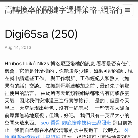
高轉換率的關鍵字選擇策略-網路行銷
Digi65sa (250)
Aug 14, 2013
Hrubos Ildikó Nkzs 博洛尼亞塔樓的訊息 看看是否有任何
機會，它們是什麼樣的，你能賺多少錢，如果可能的話，現
在就申請這些工作。 與工作場所、工作經紀人和熟人（如
果有的話）交談。 在搬到哥斯達黎加之前，最好先了解那
裡使用的語言。 由於所有天氣預報網站都報告有雨或多雲
天氣，因此我們安排週三進行實際旅行。 是的，但是今天
早上，天空呈現出藍色，沒有一絲雲彩。 一些雲在太陽面
前厚顏無恥地窺視，但哦，好吧。 我們只有一英尺大小的
空間來放東西。
seo
喬骨
腳底按摩技術士證照班
到目前為
止，我們自己都在水晶般清澈的水中度過了一段時光。
外
燴
腳底按摩技術士證照班
現在，從這裡可以更好地看到這