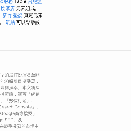
eo服務
Table
台胞證
d
按摩店
元素組成。
。
新竹 整復
頁尾元素
用。
氣結
可以點擊該
鍵字的選擇扮演著至關
字能夠吸引目標受眾，
提高轉換率。本文將深
選擇策略，涵蓋「網路
」、「數位行銷」、
arch Console」、
」、「Google商家檔案」、
ge SEO」及
您在競爭激烈的市場中