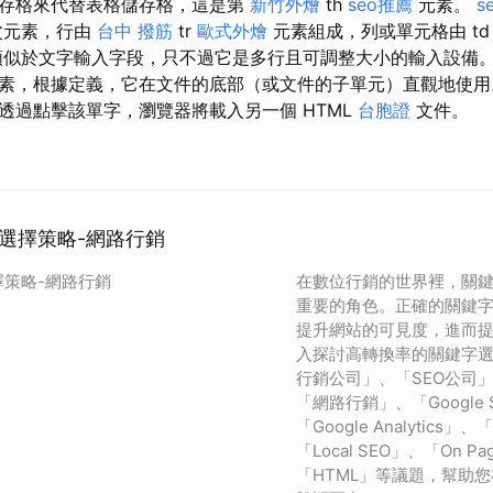
存格來代替表格儲存格，這是第
新竹外燴
th
seo推薦
元素。
s
父元素，行由
台中 撥筋
tr
歐式外燴
元素組成，列或單元格由 t
似於文字輸入字段，只不過它是多行且可調整大小的輸入設備
素，根據定義，它在文件的底部（或文件的子單元）直觀地使
透過點擊該單字，瀏覽器將載入另一個 HTML
台胞證
文件。
選擇策略-網路行銷
策略-網路行銷
在數位行銷的世界裡，關
重要的角色。正確的關鍵
提升網站的可見度，進而
入探討高轉換率的關鍵字
行銷公司」、「SEO公司
「網路行銷」、「Google Se
「Google Analytics
「Local SEO」、「On Pa
「HTML」等議題，幫助