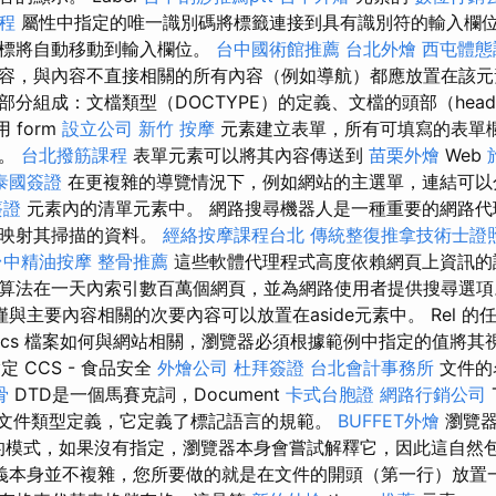
程
屬性中指定的唯一識別碼將標籤連接到具有識別符的輸入欄
遊標將自動移動到輸入欄位。
台中國術館推薦
台北外燴
西屯體態
容，與內容不直接相關的所有內容（例如導航）都應放置在該元素
部分組成：文檔類型（DOCTYPE）的定義、文檔的頭部（hea
 form
設立公司
新竹 按摩
元素建立表單，所有可填寫的表單
中。
台北撥筋課程
表單元素可以將其內容傳送到
苗栗外燴
Web
泰國簽證
在更複雜的導覽情況下，例如網站的主選單，連結可
簽證
元素內的清單元素中。 網路搜尋機器人是一種重要的網路代
下映射其掃描的資料。
經絡按摩課程台北
傳統整復推拿技術士證照
台中精油按摩
整骨推薦
這些軟體代理程式高度依賴網頁上資訊的
算法在一天內索引數百萬個網頁，並為網路使用者提供搜尋選
僅與主要內容相關的次要內容可以放置在aside元素中。 Rel 
.ccs 檔案如何與網站相關，瀏覽器必須根據範例中指定的值將其
定 CCS - 食品安全
外燴公司
杜拜簽證
台北會計事務所
文件的
骨
DTD是一個馬賽克詞，Document
卡式台胞證
網路行銷公司
on，即文件類型定義，它定義了標記語言的規範。
BUFFET外燴
瀏覽器
件的模式，如果沒有指定，瀏覽器本身會嘗試解釋它，因此這自然
義本身並不複雜，您所要做的就是在文件的開頭（第一行）放置一