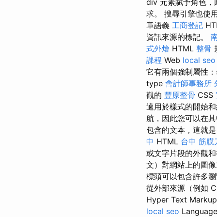
div 元素賦予角色
求。 搜尋引擎也使
章語義
工商登記
HT
資訊來源的標記。
式外燴
HTML
整骨
課程
Web
local seo
它有兩個強制屬性：
type
會計師事務所
觀的
豐原整骨
CSS
適用於樣式的開始和
航，因此您可以在
包含的文本，這就
中
HTML
台中 筋膜
或文字片段的外觀
文）對網站上的圖像
標頭可以包含許多瀏
從外部來源（例如 CS
Hyper Text Mar
local seo
Langu