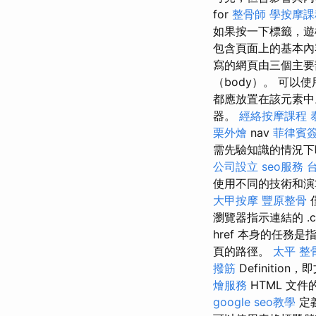
for
整骨師
學按摩課
如果按一下標籤，
包含頁面上的基本內
寫的網頁由三個主要
（body）。 可以使用
都應放置在該元素
器。
經絡按摩課程
栗外燴
nav
菲律賓
需先驗知識的情況
公司設立
seo服務
使用不同的技術和演
大甲按摩
豐原整骨
瀏覽器指示連結的 
href 本身的任務是指
頁的路徑。
太平 整
撥筋
Definiti
燴服務
HTML 文
google seo教學
定