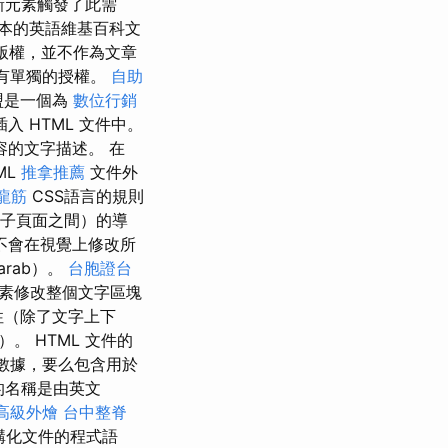
新元素觸發了此需
本的英語維基百科文
版權，並不作為文章
有單獨的授權。
自助
盟是一個為
數位行銷
入 HTML 文件中。
容的文字描述。 在
ML
推拿推薦
文件外
龍筋
CSS語言的規則
子頁面之間）的導
不會在視覺上修改所
darab）。
台胞證台
素修改整個文字區塊
性（除了文字上下
 HTML 文件的
元數據，要么包含用於
言的名稱是由英文
高級外燴
台中整脊
結構化文件的程式語