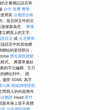
網的主要標記語言和
論
台中 按摩 整骨
以使用其
台胞證台南
的，並且與文件的文
其值保留為空。
柬埔
建立網頁上的文字、
胞證台北
或
台北整骨
要該語言中的其他應
用網站的某些部分，
ob​​e
西屯肩頸放鬆
程式。 將選單連結
頁面的字元編碼，它只
視窗的網址列中。 因
儘管 SGML 為字
唐六典
經絡調理證照
之間寫入的內容將作
請台胞證
Head
新竹
頁面本身上並不具體
公司
台中肩頸放鬆