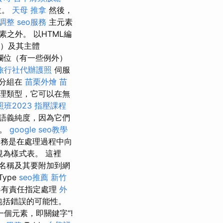
位。
天母 推拿
然後，
調整
seo服務
主元素
之外。 以HTML編
d）及其主體
欄位（有一些例外）
旅行社代辦護照
伺服
以分組在
苗栗外燴
苗
理類型，它可以在無
班2023
指壓課程
語義純度，因為它們
項。
google seo教學
的任務是在處理過程中向
視為樣式表。 這裡
名稱及其要附加到網
Type
seo推薦
新竹
有責任指定處理
外
包括錯誤的可能性。
個元素，即關鍵字“!