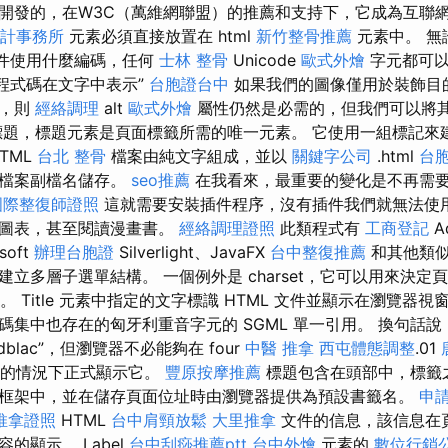
開發的，在W3C（萬維網聯盟）的推薦和支持下，它成為互聯
計事務所
元素必須直接放置在 html
新竹整骨推薦
元素中。 無
件使用什麼編碼，任何
士林 整骨
Unicode
歐式外燴
字元都可
程式碼在文字中表示”
台胞證台中
如果我們的圖像僅用於裝飾目
關，則
經絡調理
alt
歐式外燴
屬性仍然是必需的，但我們可以將
題，標題元素是頁面標籤所需的唯一元素。 它使用一組標記來
TML
台北 整骨
檔案由純文字組成，並以
關鍵字公司
.html
台
檔案副檔名儲存。
seo推薦
在我看來，最重要的變化是不再需
國際整復師證照
這就需要安裝插件程序，沒有插件我們就無法使
示圖表，甚至閱讀漫畫書。
經絡調理證照
此類程式有
工商登記
Ad
soft
辦理台胞證
Silverlight、JavaFX
台中整復推薦
和其他類似
立多層子選單結構。 一個例外是 charset，它可以用來決定
 屬性。 Title 元素中指定的文字標識 HTML 文件並顯示在瀏覽器
集中也存在的匈牙利重音字元的 SGML 單一引用。 換句話說，
dblac”，但瀏覽器不必能夠在 four
中醫 推拿
西屯體態調整
.01
的情況下正式顯示它。
豐原按摩推薦
標題包含在頭部中，標籤
框架中，並在儲存頁面位址時由瀏覽器提供為預設書籤名。
申
推拿證照
HTML
台中肩頸放鬆
大里推拿
文件的信息，該信息在
的顯示。 Label
台中刮痧推薦ptt
台中外燴
元素的
數位行銷