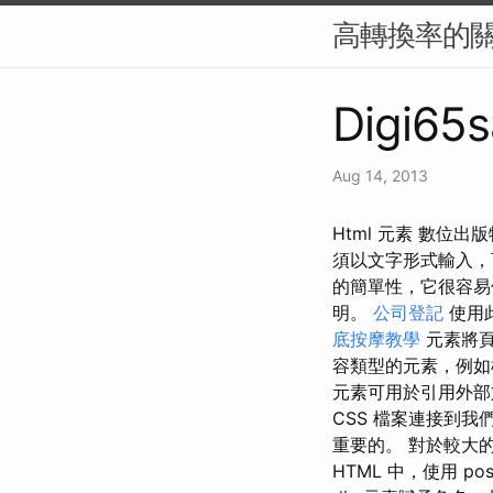
高轉換率的關
Digi65s
Aug 14, 2013
Html 元素 數
須以文字形式輸入
的簡單性，它很容易
明。
公司登記
使用
底按摩教學
元素將
容類型的元素，例如
元素可用於引用外部文
CSS 檔案連接到我們
重要的。 對於較大
HTML 中，使用 posi