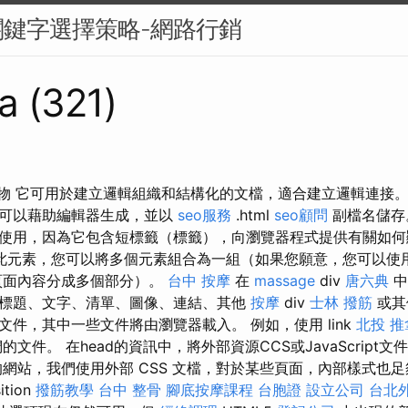
鍵字選擇策略-網路行銷
a (321)
位出版物 它可用於建立邏輯組織和結構化的文檔，適合建立邏輯連接
，可以藉助編輯器生成，並以
seo服務
.html
seo顧問
副檔名儲
使用，因為它包含短標籤（標籤），向瀏覽器程式提供有關如何
此元素，您可以將多個元素組合為一組（如果您願意，您可以使
頁面內容分成多個部分）。
台中 按摩
在
massage
div
唐六典
中
標題、文字、清單、圖像、連結、其他
按摩
div
士林 撥筋
或其他
件，其中一些文件將由瀏覽器載入。 例如，使用 link
北投 推
的文件。 在head的資訊中，將外部資源CCS或JavaScript
的網站，我們使用外部 CSS 文檔，對於某些頁面，內部樣式也足
tion
撥筋教學
台中 整骨
腳底按摩課程
台胞證
設立公司
台北