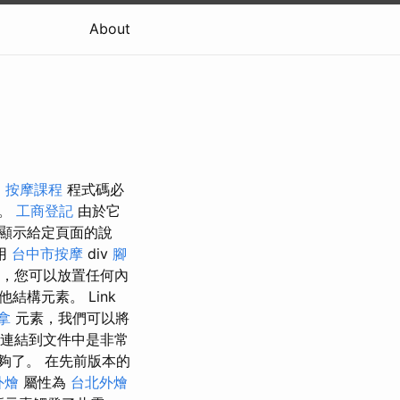
About
。
按摩課程
程式碼必
存。
工商登記
由於它
顯示給定頁面的說
用
台中市按摩
div
腳
，您可以放置​​任何內
結構元素。 Link
拿
元素，我們可以將
文件連結到文件中是非常
夠了。 在先前版本的
外燴
屬性為
台北外燴