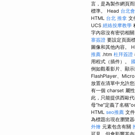
言，是為製作網頁而
標準。 Head
台北會
HTML
台北 推拿
文
UCS
經絡按摩教學
字內容沒有密切相
寨簽證
要設定頁面標
圖像和其他內容。 H
推薦
.htm
杜拜簽證
用程式（插件）。
例如觀看影片、顯
FlashPlayer、Micro
放置在清單中允許您建
有一個 charset
此，只能提供西歐代碼
母“he”定義了名稱“o
HTML
seo推薦
文件
為標題出現在瀏覽器
外燴
元素包含有關
可見，但會影響其內容