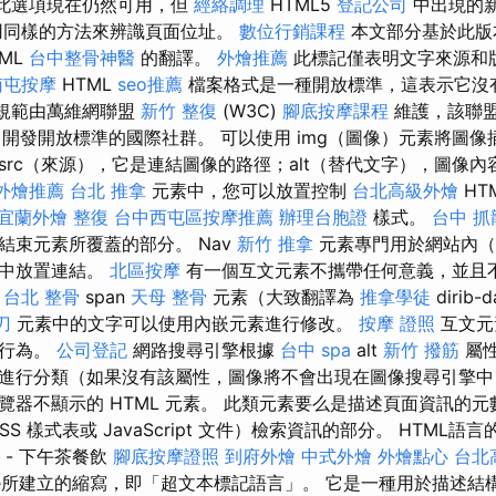
，此選項現在仍然可用，但
經絡調理
HTML5
登記公司
中出現的
用同樣的方法來辨識頁面位址。
數位行銷課程
本文部分基於此版
ML
台中整骨神醫
的翻譯。
外燴推薦
此標記僅表明文字來源和
南屯按摩
HTML
seo推薦
檔案格式是一種開放標準，這表示它沒
規範由萬維網聯盟
新竹 整復
(W3C)
腳底按摩課程
維護，該聯
開發開放標準的國際社群。 可以使用 img（圖像）元素將圖像插
src（來源），它是連結圖像的路徑；alt（替代文字），圖像內
外燴推薦
台北 推拿
元素中，您可以放置​​控制
台北高級外燴
HT
宜蘭外燴
整復
台中西屯區按摩推薦
辦理台胞證
樣式。
台中 抓
結束元素所覆蓋的部分。 Nav
新竹 推拿
元素專門用於網站內（
其中放置連結。
北區按摩
有一個互文元素不攜帶任何意義，並且
是
台北 整骨
span
天母 整骨
元素（大致翻譯為
推拿學徒
dirib-
刀
元素中的文字可以使用內嵌元素進行修改。
按摩 證照
互文元
和行為。
公司登記
網路搜尋引擎根據
台中 spa
alt
新竹 撥筋
屬
進行分類（如果沒有該屬性，圖像將不會出現在圖像搜尋引擎中）。
覽器不顯示的 HTML 元素。 此類元素要么是描述頁面資訊的
S 樣式表或 JavaScript 文件）檢索資訊的部分。 HTML語
kup - 下午茶餐飲
腳底按摩證照
到府外燴
中式外燴
外燴點心
台北
age所建立的縮寫，即「超文本標記語言」。 它是一種用於描述