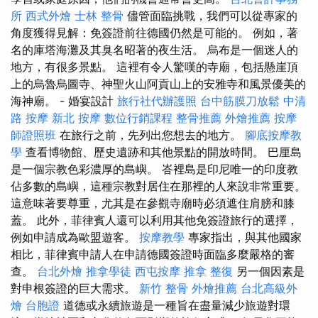
所
西式外燴
士林 整骨
儘管面臨挑戰，我們可以從專家的
角度獲得見解：免簽證前往德國仍然是可能的。 例如，著
名的庫塔海灘及其臭名昭著的夜生活。 烏布是一個迷人的
地方，有很多景點。 這裡有令人驚嘆的寺廟，包括懸崖頂
上的烏魯烏圖寺、神聖火山阿貢山上的安雅寺和風景優美的
海神廟。 - 婚宴設計
旅行社代辦護照
台中筋膜刀放鬆
中清
路 按摩
新北 按摩
數位行銷課程
整骨推薦
外燴推薦
按摩
師證照班
在旅行之前，先列出您想去的地方。
腳底按摩教
學
查看博物館、歷史遺跡和其他景點的開放時間。 巴厘島
是一個宗教色彩濃厚的島嶼。 峇裡島是印尼唯一的印度教
佔多數的島嶼，這種宗教對居住在那裡的人來說非常重要。
這意味著要尊重，尤其是在參觀寺廟時必須遮住肩膀和膝
蓋。 此外，菲律賓人還可以利用其他免簽證旅行的選擇，
例如申請成為歐盟遊客。
按摩教學
專家指出，與其他國家
相比，菲律賓申請人在申請德國簽證時面臨多麼嚴格的審
查。
台北外燴
推拿學徒
西屯按摩
推拿 整復
另一個因素是
對申根簽證的巨大需求。
新竹 整骨
外燴推薦
台北高級外
燴
台胞證
道德或永續旅遊是一種旨在盡量減少旅遊對環