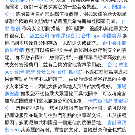
而聞名，所以一定要探索它的一些著名景點。
seo
關鍵字
公司
德國最著名的景點都值得參觀，例如宏偉的新天鵝堡
或聯合國教科文組織世界遺產貝希特斯加登國家公園。
推
拿 整復
作為安全預防措施，影印護照、簽證和其他重要文
件很有用。
設立公司
按摩課程台北
台中 spa
泰國簽證
將
這些副本與原件分開存放，以防遺失或被盜。
台中養生館
數位行銷
您也可以將這些文件的數位副本儲存到安全的雲
端。 如果您在國外，您需要找到一種簡單且經濟高效的方
式支付簽證費用，並有足夠的當地貨幣零用錢。
台北 整復
seo
台灣 按摩
外燴公司
台中 抓龍筋
不過在峇裡島溝通如
果會英語的話就不成問題了。 由於旅遊業是峇裡島的主要
收入來源之一，因此大多數當地人英語都說得很好。
柬埔
寨簽證
如果您不想搭乘大眾運輸工具或開車，可以考慮參
加導遊團或使用當地旅遊公司的服務。
卡式台胞證
關鍵字
公司
透過這些選項，您可以獲得有價值的信息，還可以獲
得導遊服務並提供前往熱門景點的無障礙交通。 出於多種
原因，多明尼加共和國是一個絕佳的度假勝地。
會計事務
所
seo
其美麗的海灘、豐富的文化、冒險機會和全包式度