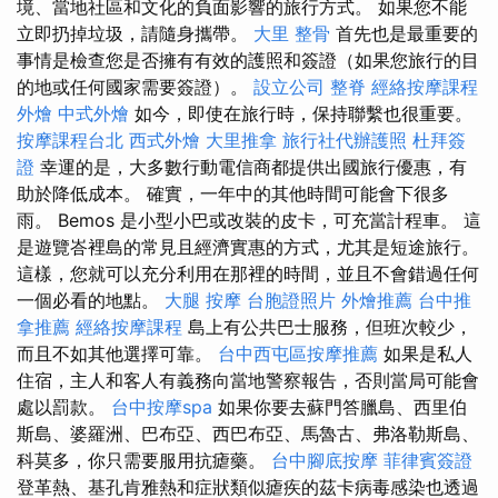
境、當地社區和文化的負面影響的旅行方式。 如果您不能
立即扔掉垃圾，請隨身攜帶。
大里 整骨
首先也是最重要的
事情是檢查您是否擁有有效的護照和簽證（如果您旅行的目
的地或任何國家需要簽證）。
設立公司
整脊
經絡按摩課程
外燴
中式外燴
如今，即使在旅行時，保持聯繫也很重要。
按摩課程台北
西式外燴
大里推拿
旅行社代辦護照
杜拜簽
證
幸運的是，大多數行動電信商都提供出國旅行優惠，有
助於降低成本。 確實，一年中的其他時間可能會下很多
雨。 Bemos 是小型小巴或改裝的皮卡，可充當計程車。 這
是遊覽峇裡島的常見且經濟實惠的方式，尤其是短途旅行。
這樣，您就可以充分利用在那裡的時間，並且不會錯過任何
一個必看的地點。
大腿 按摩
台胞證照片
外燴推薦
台中推
拿推薦
經絡按摩課程
島上有公共巴士服務，但班次較少，
而且不如其他選擇可靠。
台中西屯區按摩推薦
如果是私人
住宿，主人和客人有義務向當地警察報告，否則當局可能會
處以罰款。
台中按摩spa
如果你要去蘇門答臘島、西里伯
斯島、婆羅洲、巴布亞、西巴布亞、馬魯古、弗洛勒斯島、
科莫多，你只需要服用抗瘧藥。
台中腳底按摩
菲律賓簽證
登革熱、基孔肯雅熱和症狀類似瘧疾的茲卡病毒感染也透過