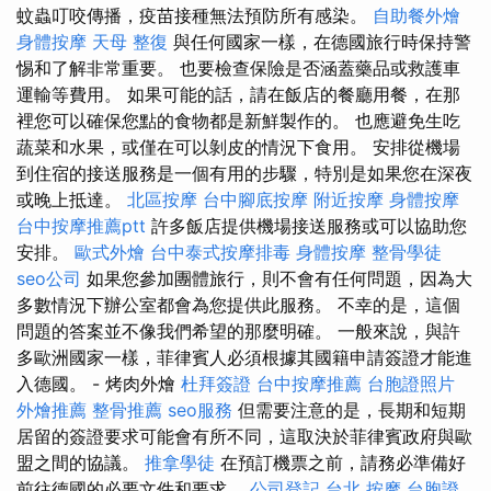
蚊蟲叮咬傳播，疫苗接種無法預防所有感染。
自助餐外燴
身體按摩
天母 整復
與任何國家一樣，在德國旅行時保持警
惕和了解非常重要。 也要檢查保險是否涵蓋藥品或救護車
運輸等費用。 如果可能的話，請在飯店的餐廳用餐，在那
裡您可以確保您點的食物都是新鮮製作的。 也應避免生吃
蔬菜和水果，或僅在可以剝皮的情況下食用。 安排從機場
到住宿的接送服務是一個有用的步驟，特別是如果您在深夜
或晚上抵達。
北區按摩
台中腳底按摩
附近按摩
身體按摩
台中按摩推薦ptt
許多飯店提供機場接送服務或可以協助您
安排。
歐式外燴
台中泰式按摩排毒
身體按摩
整骨學徒
seo公司
如果您參加團體旅行，則不會有任何問題，因為大
多數情況下辦公室都會為您提供此服務。 不幸的是，這個
問題的答案並不像我們希望的那麼明確。 一般來說，與許
多歐洲國家一樣，菲律賓人必須根據其國籍申請簽證才能進
入德國。 - 烤肉外燴
杜拜簽證
台中按摩推薦
台胞證照片
外燴推薦
整骨推薦
seo服務
但需要注意的是，長期和短期
居留的簽證要求可能會有所不同，這取決於菲律賓政府與歐
盟之間的協議。
推拿學徒
在預訂機票之前，請務必準備好
前往德國的必要文件和要求。
公司登記
台北 按摩
台胞證