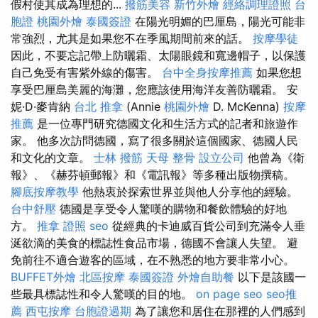
假村使其成為理想的...
撥筋美容
新竹外燴
經絡調理證照
台
胞證
桃園外燴
泰國簽證
在陽光明媚的巴厘島，陽光可能非
常強烈，尤其是如果您不在季風期間前來的話。
按摩學徒
因此，不要忘記帶上防曬霜、太陽眼鏡和寬邊帽子，以保護
自己免受有害紫外線的傷害。
台中全身按摩推薦
如果您想
享受巴厘島美麗的海灘，您應該使用海洋友善防曬霜。 安
妮·D·麥肯納
台北 推拿
(Annie
桃園外燴
D. McKenna)
按摩
推薦
是一位專門研究德國文化和生活方式的記者和旅遊作
家。 他多次訪問德國，寫了很多關於這個國家、德國人民
和文化的文章。
士林 撥筋
天母 整骨
設立公司
他曾為《衛
報》、《赫芬頓郵報》和《電訊報》等多種出版物撰稿。
腳底按摩教學
他熱衷於探索世界並與他人分享他的經驗。
台中舒壓
德國是享受令人驚嘆的購物和餐飲體驗的好地
方。
推拿 證照
seo
從經典的卡迪威百貨公司到充滿令人垂
涎欲滴的美食的標誌性食品市場，德國不會讓人失望。 避
免前往不適合遊客的區域，在不熟悉的地方要非常小心。
BUFFET外燴
北區按摩
泰國簽證
外燴自助餐
以下是該國一
些最具標誌性和令人驚嘆的目的地。
on page seo
seo推
薦
西屯按摩
台胞證過期
為了讓您和居住在那裡的人們感到