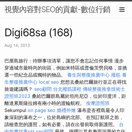
視覺內容對SEO的貢獻-數位行銷
Digi68sa (168)
Aug 14, 2013
巴厘島旅行：待辦事項清單，讓您不會忘記任何事情 漫步
穿過城市最時尚的街區，例如米特區或普倫茨勞貝格，並挑
選一些紀念品或獨特的物品。
養生與整復推廣中心
撥筋
養
生整復推廣中心
local seo
您想去桑給巴爾旅行並正在尋找
旅遊建議嗎？
seo顧問
台北撥筋課程
傳統整復推拿技術士
證照班2023
桑給巴爾群島屬於坦尚尼亞，位於印度洋，距
離達累斯薩拉姆有兩小時的渡輪航程。
按摩證照班
Sekumpul
on page seo
婚禮外燴
瀑布是峇裡島最令人印
象深刻的瀑布之一，位於島嶼的北部。 在預訂航班之前，
請檢查您的護照，如有必要，請在出發前取得新護照。
台
中按摩排毒ptt
seo顧問
最後，德國以其有趣而深厚的文化