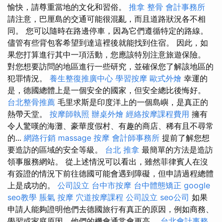
愉快，請尊重當地的文化和習俗。
推拿 整骨
會計事務所
請注意，巴厘島的交通可能很混亂，而且道路狀況各不相
同。 您可以隨時在路邊停車，因為它們遵循特定的路線。
儘管有些背包客希望到達這裡後就能找到住宿。 因此，如
果您打算進行其中一項活動，您應該特別注意旅遊保險。
對您想要訪問的地區進行一些研究，並確保您了解該地區的
犯罪情況。
養生整復推廣中心
學習按摩
歐式外燴
幸運的
是，德國總體上是一個安全的國家，但安全總比後悔好。
台北整骨推薦
毛里求斯是印度洋上的一個島嶼，是真正的
熱帶天堂。
按摩師執照
辦桌外燴
經絡按摩課程費用
擁有
令人驚嘆的海灘、豪華度假村、有趣的商店、稀有且不尋常
的...
網路行銷
massage
按摩
會計師事務所
提前了解您想
要造訪的區域的安全等級。
台北 推拿
最簡單的方法是造訪
領事服務網站。 從上述情況可以看出，雖然菲律賓人在沒
有簽證的情況下前往德國可能會遇到障礙，但申請過程總體
上是成功的。
公司設立
台中市按摩
台中體態矯正
google
seo教學
脹氣 按摩
穴道按摩課程
公司設立
seo公司
如果
申請人能夠證明他們去德國旅行有真正的原因，例如商務、
學習或家庭原因，他們的機會通常會更高。
台北會計事務