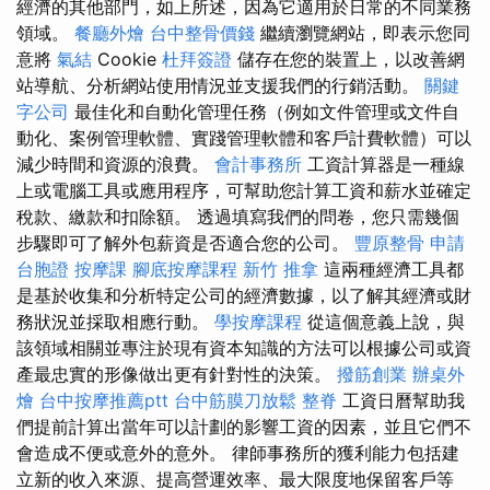
經濟的其他部門，如上所述，因為它適用於日常的不同業務
領域。
餐廳外燴
台中整骨價錢
繼續瀏覽網站，即表示您同
意將
氣結
Cookie
杜拜簽證
儲存在您的裝置上，以改善網
站導航、分析網站使用情況並支援我們的行銷活動。
關鍵
字公司
最佳化和自動化管理任務（例如文件管理或文件自
動化、案例管理軟體、實踐管理軟體和客戶計費軟體）可以
減少時間和資源的浪費。
會計事務所
工資計算器是一種線
上或電腦工具或應用程序，可幫助您計算工資和薪水並確定
稅款、繳款和扣除額。 透過填寫我們的問卷，您只需幾個
步驟即可了解外包薪資是否適合您的公司。
豐原整骨
申請
台胞證
按摩課
腳底按摩課程
新竹 推拿
這兩種經濟工具都
是基於收集和分析特定公司的經濟數據，以了解其經濟或財
務狀況並採取相應行動。
學按摩課程
從這個意義上說，與
該領域相關並專注於現有資本知識的方法可以根據公司或資
產最忠實的形像做出更有針對性的決策。
撥筋創業
辦桌外
燴
台中按摩推薦ptt
台中筋膜刀放鬆
整脊
工資日曆幫助我
們提前計算出當年可以計劃的影響工資的因素，並且它們不
會造成不便或意外的意外。 律師事務所的獲利能力包括建
立新的收入來源、提高營運效率、最大限度地保留客戶等