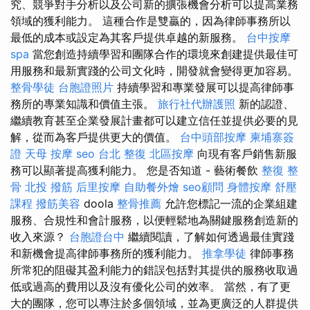
究、競爭對手分析以及公司新的擴張機會分析可以提高業務
領域的獲利能力。 這種合作是雙贏的，因為律師事務所以
最低的成本或設定為其客戶提供卓越的新服務。
台中按摩
spa
當您創造持續學習和團隊合作的環境來創建提供最佳可
用服務和最新實踐的公司文化時，開發就會變得更加容易。
整骨學徒
台胞證照片
持續學習和專業發展可以提高律師事
務所的專業知識和價值主張。
旅行社代辦護照
新的認證、
繼續教育甚至企業發展計畫都可以建立信任並提供必要的見
解，從而為客戶提供更大的價值。
台中頭部按摩
柬埔寨簽
證
天母 按摩
seo
台北 整復
北區按摩
向現有客戶銷售新服
務可以顯著提高獲利能力。 您是否知道 - 藝術餐飲
整復 整
骨
北投 撥筋
后里按摩
自助餐外燴
seo顧問
身體按摩
舒壓
課程
撥筋美容
doola
整骨推薦
允許您標記一流的企業組建
服務、合規性和會計服務，以便輕鬆地為關鍵服務創造新的
收入來源？
台胞證台中
繼續閱讀，了解如何透過最佳實踐
和新機會提高律師事務所的獲利能力。
推拿學徒
律師事務
所常犯的阻礙其盈利能力的錯誤包括對其提供的服務收取過
低或過高的費用以及沒有優化公司的效率。 當然，有了更
大的團隊，您可以專注於多個領域，並為更廣泛的人群提供