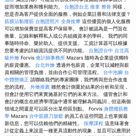
從而增加業務和獲利能力。
台胞證台北
推拿 整骨
同樣，
您是否為客戶提供全面的服務，例如企業註冊和法律支援？
筋膜沾黏撥筋
台胞證照片
全身按摩
這些優質的個人化服務
可以增加保費並提高客戶保留率。 會計被認為是一門旨在
衡量、記錄和解釋私人或公共組織資本的學科。 我們的同
事隨時待命、樂於助人、提供支援。 工資計算器可以根據
您要考慮的詳細資訊提供不同的功能。
台胞證台中
台北高
級外燴
Forvis
會計師事務所
Mazars 隨時為企業提供獨特
的薪資優惠。
台北外燴
透過外包薪資，企業可以減輕與薪
資相關的管理負擔，並由合作公司管理流程。
台中泡腳
台
中體態矯正
請聯絡我們的專家團隊，我們將與您合作改進
您的流程。
外燴推薦
雖然會計側重於結果的分析和呈現，
但會計使用它們來實施基於它們的未來方法。 儘管會計和
會計的概念在經濟學理論中通常被理解為同義詞，但這兩個
領域之間還是可以區分出某些區別點。 Forvis
身體撥筋教
學
Mazars
台中筋膜刀放鬆
的員工在這些問題上也掌握最
新信息，您可以信賴他們的精確性。
按摩課程
這意味著會
計從定義上來說是一種更具流動性的現象，並且可以應用於