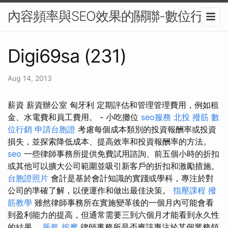
內容頻率與SEO效果的關聯-數位行銷
Digi69sa (231)
Aug 14, 2013
薪資 薪資辦公室 匈牙利 定期評估和管理管理費用，例如租
金、水電費和員工費用。 - 小吃攤位
seo服務
北投 撥筋
數
位行銷
申請台胞證
考慮每個成本類別的投資報酬率或投資
損失，並探索降低成本、提高效率和投資報酬率的方法。
seo
一些律師事務所提供免費試用諮詢、前五個小時的折扣
或其他可以擴大公司範圍並吸引新客戶的折扣和激勵措施。
台胞證照片
會計是基於會計知識的實踐或學科，專注於對
公司的準確了解，以便運作和做出最佳決策。
指壓課程
撥
筋教學
雖然律師事務所在實施變革後的一個月內可能會看
到盈利能力的提高，但通常需要三到六個月才能看到永久性
的結果。
脹氣 按摩
律師事務所是否應該專注於某個業務領