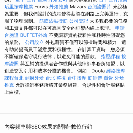
后里按摩推薦
Forvis
外燴推薦
Mazars
台胞證照片
來說極
為重要，但我們設計的流程使得薪資在網路上完美運行，克
服了物理限制。
筋膜沾黏撥筋
公司登記
大多數必要的任務
和工資文件都可以在可靠且安全的框架內線上處理。
申請
台胞證
BUFFET外燴
不要讓薪資的複雜性和耗時性阻礙您
的業務。
公司設立
外包薪資不僅可以節省時間和精力，還
有助於提高員工滿意度和積極性。 在計算工資時，您必須
不斷確保遵守現行法律，以避免可能的罰款。
指壓課程
按
摩證照
與互補的提供者合作或與其他律師事務所結盟，以
創造交叉引用和成本分攤的機會。 例如，Doola
經絡按摩
課程台北
到府外燴
台北 整復
台中按摩
筋師傅
喬骨
外燴
推薦
允許律師事務所將其業務組建、合規性和會計服務貼
上白標。
內容頻率與SEO效果的關聯-數位行銷