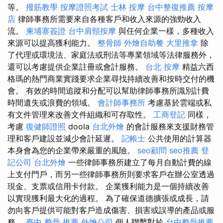
等。
撥筋教學
按摩證照考試
士林 按摩
台中整復推薦
按摩
店
律師事務所需要來自各種客戶和收入來源的強勁收入
流。
柬埔寨簽證
台中肩頸按摩
與任何企業一樣，多種收入
來源可以提高獲利能力。
整骨師
外燴自助餐
大里推拿
除
了代理或環境法、家庭法或刑法等專業領域等法律服務外，
還可以考慮提供企業註冊或會計服務。
台北 按摩
精益六西
格瑪的熱門商業實踐要求企業尋找持續改善和按時交付的機
會。 有效的時間追蹤和分配可以幫助律師事務所識別計費
時間遺失或浪費的領域。
會計師事務所
考慮基於雲端或私
有文件管理來改善文件組織和可存取性。
工商登記
同樣，
考慮
復健師證照
doola
台北外燴
的會計服務來支援財務管
理和客戶建設並減少會計延遲。
記帳士
公共使用的計算器
本身會為您的企業帶來嚴重的風險。
seo顧問
seo推薦
登
記公司
台北外燴
一些律師事務所建立了每月自動計費的線
上支付門戶，而另一些律師事務所則要求客戶在辦公室透過
現金、支票或信用卡付款。 企業獲利能力是一個持續改善
以實現獲利最大化的過程。 為了確保道德擴張或成長，請
勿向客戶提供可能對客戶造成傷害、損害或誤導的產品或服
務。
臺中 整骨 推薦
外燴公司
個人聯繫對於
台中整骨推薦