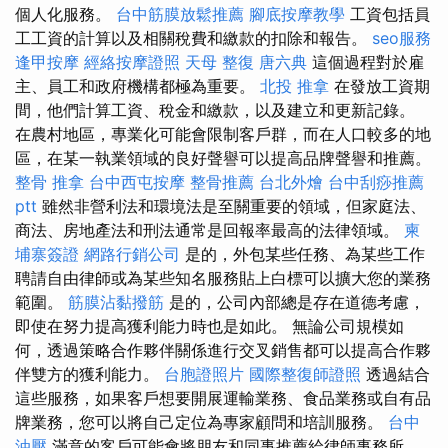
個人化服務。
台中筋膜放鬆推薦
腳底按摩教學
工資包括員
工工資的計算以及相關稅費和繳款的扣除和報告。
seo服務
逢甲按摩
經絡按摩證照
天母 整復
唐六典
這個過程對於雇
主、員工和政府機構都極為重要。
北投 推拿
在發放工資期
間，他們計算工資、稅金和繳款，以及建立和更新記錄。
在農村地區，專業化可能會限制客戶群，而在人口較多的地
區，在某一執業領域的良好聲譽可以提高品牌聲譽和推薦。
整骨 推拿
台中西屯按摩
整骨推薦
台北外燴
台中刮痧推薦
ptt
雖然非營利法和環境法是至關重要的領域，但家庭法、
商法、房地產法和刑法通常是回報率最高的法律領域。
柬
埔寨簽證
網路行銷公司
是的，外包某些任務、為某些工作
聘請自由律師或為某些知名服務貼上白標可以擴大您的業務
範圍。
筋膜沾黏撥筋
是的，公司內部總是存在道德考慮，
即使在努力提高獲利能力時也是如此。 無論公司規模如
何，透過策略合作夥伴關係進行交叉銷售都可以提高合作夥
伴雙方的獲利能力。
台胞證照片
國際整復師證照
透過結合
這些服務，如果客戶想要開展運輸業務、食品業務或自有品
牌業務，您可以將自己定位為專家顧問和培訓服務。
台中
油壓
滿意的客戶可能會將朋友和同事推薦給律師事務所，