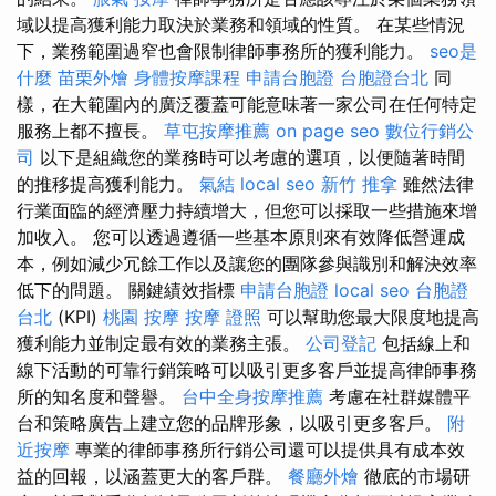
域以提高獲利能力取決於業務和領域的性質。 在某些情況
下，業務範圍過窄也會限制律師事務所的獲利能力。
seo是
什麼
苗栗外燴
身體按摩課程
申請台胞證
台胞證台北
同
樣，在大範圍內的廣泛覆蓋可能意味著一家公司在任何特定
服務上都不擅長。
草屯按摩推薦
on page seo
數位行銷公
司
以下是組織您的業務時可以考慮的選項，以便隨著時間
的推移提高獲利能力。
氣結
local seo
新竹 推拿
雖然法律
行業面臨的經濟壓力持續增大，但您可以採取一些措施來增
加收入。 您可以透過遵循一些基本原則來有效降低營運成
本，例如減少冗餘工作以及讓您的團隊參與識別和解決效率
低下的問題。 關鍵績效指標
申請台胞證
local seo
台胞證
台北
(KPI)
桃園 按摩
按摩 證照
可以幫助您最大限度地提高
獲利能力並制定最有效的業務主張。
公司登記
包括線上和
線下活動的可靠行銷策略可以吸引更多客戶並提高律師事務
所的知名度和聲譽。
台中全身按摩推薦
考慮在社群媒體平
台和策略廣告上建立您的品牌形象，以吸引更多客戶。
附
近按摩
專業的律師事務所行銷公司還可以提供具有成本效
益的回報，以涵蓋更大的客戶群。
餐廳外燴
徹底的市場研