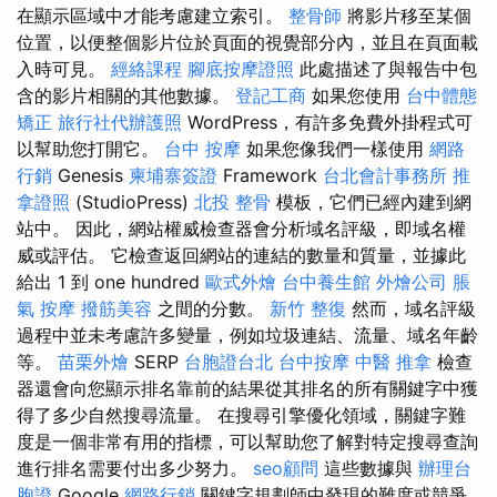
在顯示區域中才能考慮建立索引。
整骨師
將影片移至某個
位置，以便整個影片位於頁面的視覺部分內，並且在頁面載
入時可見。
經絡課程
腳底按摩證照
此處描述了與報告中包
含的影片相關的其他數據。
登記工商
如果您使用
台中體態
矯正
旅行社代辦護照
WordPress，有許多免費外掛程式可
以幫助您打開它。
台中 按摩
如果您像我們一樣使用
網路
行銷
Genesis
柬埔寨簽證
Framework
台北會計事務所
推
拿證照
(StudioPress)
北投 整骨
模板，它們已經內建到網
站中。 因此，網站權威檢查器會分析域名評級，即域名權
威或評估。 它檢查返回網站的連結的數量和質量，並據此
給出 1 到 one hundred
歐式外燴
台中養生館
外燴公司
脹
氣 按摩
撥筋美容
之間的分數。
新竹 整復
然而，域名評級
過程中並未考慮許多變量，例如垃圾連結、流量、域名年齡
等。
苗栗外燴
SERP
台胞證台北
台中按摩
中醫 推拿
檢查
器還會向您顯示排名靠前的結果從其排名的所有關鍵字中獲
得了多少自然搜尋流量。 在搜尋引擎優化領域，關鍵字難
度是一個非常有用的指標，可以幫助您了解對特定搜尋查詢
進行排名需要付出多少努力。
seo顧問
這些數據與
辦理台
胞證
Google
網路行銷
關鍵字規劃師中發現的難度或競爭