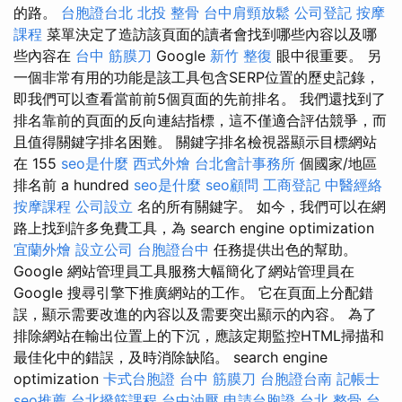
的路。
台胞證台北
北投 整骨
台中肩頸放鬆
公司登記
按摩
課程
菜單決定了造訪該頁面的讀者會找到哪些內容以及哪
些內容在
台中 筋膜刀
Google
新竹 整復
眼中很重要。 另
一個非常有用的功能是該工具包含SERP位置的歷史記錄，
即我們可以查看當前前5個頁面的先前排名。 我們還找到了
排名靠前的頁面的反向連結指標，這不僅適合評估競爭，而
且值得關鍵字排名困難。 關鍵字排名檢視器顯示目標網站
在 155
seo是什麼
西式外燴
台北會計事務所
個國家/地區
排名前 a hundred
seo是什麼
seo顧問
工商登記
中醫經絡
按摩課程
公司設立
名的所有關鍵字。 如今，我們可以在網
路上找到許多免費工具，為 search engine optimization
宜蘭外燴
設立公司
台胞證台中
任務提供出色的幫助。
Google 網站管理員工具服務大幅簡化了網站管理員在
Google 搜尋引擎下推廣網站的工作。 它在頁面上分配錯
誤，顯示需要改進的內容以及需要突出顯示的內容。 為了
排除網站在輸出位置上的下沉，應該定期監控HTML掃描和
最佳化中的錯誤，及時消除缺陷。 search engine
optimization
卡式台胞證
台中 筋膜刀
台胞證台南
記帳士
seo推薦
台北撥筋課程
台中油壓
申請台胞證
台北 整骨
台