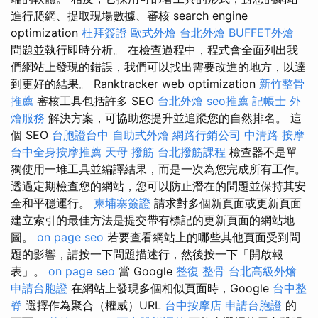
進行爬網、提取現場數據、審核 search engine
optimization
杜拜簽證
歐式外燴
台北外燴
BUFFET外燴
問題並執行即時分析。 在檢查過程中，程式會全面列出我
們網站上發現的錯誤，我們可以找出需要改進的地方，以達
到更好的結果。 Ranktracker web optimization
新竹整骨
推薦
審核工具包括許多 SEO
台北外燴
seo推薦
記帳士
外
燴服務
解決方案，可協助您提升並追蹤您的自然排名。 這
個 SEO
台胞證台中
自助式外燴
網路行銷公司
中清路 按摩
台中全身按摩推薦
天母 撥筋
台北撥筋課程
檢查器不是單
獨使用一堆工具並編譯結果，而是一次為您完成所有工作。
透過定期檢查您的網站，您可以防止潛在的問題並保持其安
全和平穩運行。
柬埔寨簽證
請求對多個新頁面或更新頁面
建立索引的最佳方法是提交帶有標記的更新頁面的網站地
圖。
on page seo
若要查看網站上的哪些其他頁面受到問
題的影響，請按一下問題描述行，然後按一下「開啟報
表」。
on page seo
當 Google
整復 整骨
台北高級外燴
申請台胞證
在網站上發現多個相似頁面時，Google
台中整
脊
選擇作為聚合（權威）URL
台中按摩店
申請台胞證
的