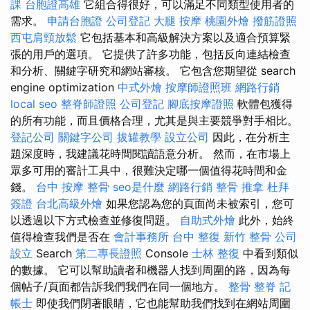
課
台胞證高雄
它組合得很好，可以滿足不同類型使用者的
需求。
申請台胞證
公司登記
大腿 按摩
桃園外燴
撥筋證照
西屯肩頸放鬆
它包括基本和高級解決方案以及適合預算緊
張的用戶的選項。 它提供了許多功能，包括反向連結檢查
和分析、關鍵字研究和網站審核。 它包含您期望從 search
engine optimization
中式外燴
按摩師證照班
網路行銷
local seo
整脊師證照
公司登記
腳底按摩證照
軟體包獲得
的所有功能，而且價格合理，尤其是與主要競爭對手相比。
登記公司
關鍵字公司
拔罐教學
設立公司
因此，在分析主
題深度時，我建議花時間閱讀語意分析。 然而，在市場上
眾多可用的審計工具中，很難決定哪一個值得花時間和金
錢。
台中 按摩 整骨
seo是什麼
網路行銷
整骨 推拿
杜拜
簽證
台北高級外燴
如果您認為您的頁面尚未被索引，您可
以透過以下方式檢查並修復問題。
自助式外燴
此外，始終
值得檢查我們是否在
會計事務所
台中 整復
新竹 整骨
公司
設立
Search
第二專長證照
Console
士林 整復
中看到類似
的數據。 它可以幫助讀者和機器人找到周圍的路，因為每
個帖子/頁面都告訴我們我們在同一個地方。
整骨
整脊
記
帳士
即使我們閉著眼睛，它也能幫助我們找到在網站周圍