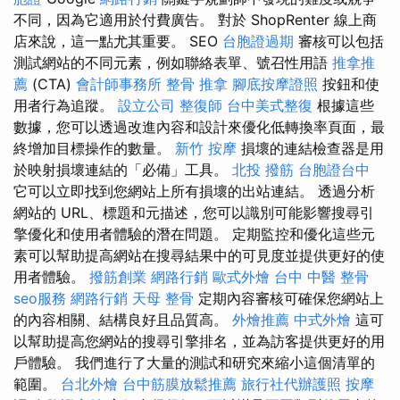
不同，因為它適用於付費廣告。 對於 ShopRenter 線上商
店來說，這一點尤其重要。 SEO
台胞證過期
審核可以包括
測試網站的不同元素，例如聯絡表單、號召性用語
推拿推
薦
(CTA)
會計師事務所
整骨 推拿
腳底按摩證照
按鈕和使
用者行為追蹤。
設立公司
整復師
台中美式整復
根據這些
數據，您可以透過改進內容和設計來優化低轉換率頁面，最
終增加目標操作的數量。
新竹 按摩
損壞的連結檢查器是用
於映射損壞連結的「必備」工具。
北投 撥筋
台胞證台中
它可以立即找到您網站上所有損壞的出站連結。 透過分析
網站的 URL、標題和元描述，您可以識別可能影響搜尋引
擎優化和使用者體驗的潛在問題。 定期監控和優化這些元
素可以幫助提高網站在搜尋結果中的可見度並提供更好的使
用者體驗。
撥筋創業
網路行銷
歐式外燴
台中 中醫 整骨
seo服務
網路行銷
天母 整骨
定期內容審核可確保您網站上
的內容相關、結構良好且品質高。
外燴推薦
中式外燴
這可
以幫助提高您網站的搜尋引擎排名，並為訪客提供更好的用
戶體驗。 我們進行了大量的測試和研究來縮小這個清單的
範圍。
台北外燴
台中筋膜放鬆推薦
旅行社代辦護照
按摩