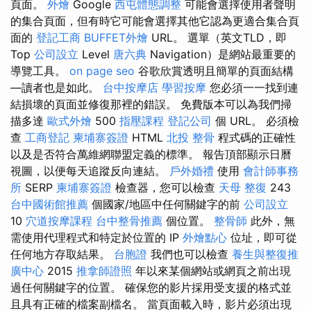
頁面。
外燴
Google
西屯體態調整
可能會選擇使用者聲明
的集合頁面，但有時它可能會選擇其他它認為更適合集合頁
面的
登記工商
BUFFET外燴
URL。 選單（英文TLD，即
Top
公司設立
Level
唐六典
Navigation）是網站最重要的
導覽工具。
on page seo
谷歌欣賞透明且簡單的頁面結構
—讀者也是如此。
台中按摩店
學習按摩
您必須一一找到連
結損壞的頁面並修復那裡的錯誤。 免費版本可以為我們掃
描多達
歐式外燴
500
指壓課程
登記公司
個 URL。 必須檢
查
工商登記
柬埔寨簽證
HTML
北投 整骨
程式碼的正確性
以及是否符合萬維網聯盟定義的標準。 報告頂部顯示日曆
視圖，以便每天追蹤反向連結。
戶外婚禮
使用
會計師事務
所
SERP
柬埔寨簽證
檢查器，您可以檢查
天母 整復
243
台中國術館推薦
個國家/地區中任何關鍵字的前
公司設立
10
穴道按摩課程
台中整骨推薦
個位置。
整骨師
此外，無
需使用代理程式和特定於位置的 IP
外燴點心
位址，即可從
任何地方存取結果。
台胞證
我們也可以檢查
養生與整復推
廣中心
2015
推拿師證照
年以來某個網站或網頁之前出現
過任何關鍵字的位置。 確保您的影片採用受支援的格式並
且具有正確的檔案副檔名。 當頁面載入時，影片必須出現