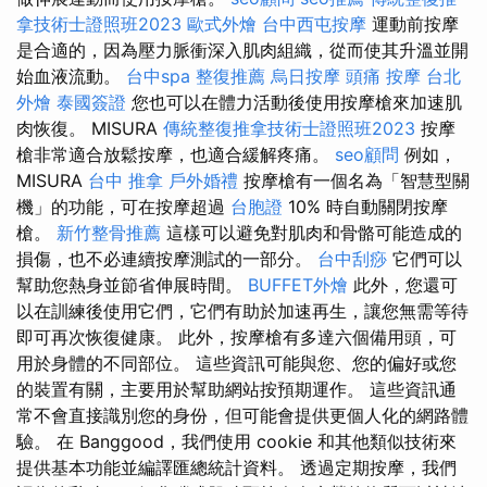
拿技術士證照班2023
歐式外燴
台中西屯按摩
運動前按摩
是合適的，因為壓力脈衝深入肌肉組織，從而使其升溫並開
始血液流動。
台中spa
整復推薦
烏日按摩
頭痛 按摩
台北
外燴
泰國簽證
您也可以在體力活動後使用按摩槍來加速肌
肉恢復。 MISURA
傳統整復推拿技術士證照班2023
按摩
槍非常適合放鬆按摩，也適合緩解疼痛。
seo顧問
例如，
MISURA
台中 推拿
戶外婚禮
按摩槍有一個名為「智慧型關
機」的功能，可在按摩超過
台胞證
10% 時自動關閉按摩
槍。
新竹整骨推薦
這樣可以避免對肌肉和骨骼可能造成的
損傷，也不必連續按摩測試的一部分。
台中刮痧
它們可以
幫助您熱身並節省伸展時間。
BUFFET外燴
此外，您還可
以在訓練後使用它們，它們有助於加速再生，讓您無需等待
即可再次恢復健康。 此外，按摩槍有多達六個備用頭，可
用於身體的不同部位。 這些資訊可能與您、您的偏好或您
的裝置有關，主要用於幫助網站按預期運作。 這些資訊通
常不會直接識別您的身份，但可能會提供更個人化的網路體
驗。 在 Banggood，我們使用 cookie 和其他類似技術來
提供基本功能並編譯匯總統計資料。 透過定期按摩，我們