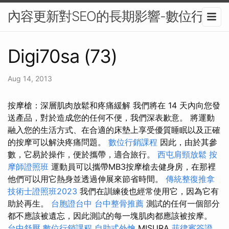
內容更新對SEO的長期影響-數位行銷
Digi70sa (73)
Aug 14, 2013
按摩槍：深層肌肉放鬆和疼痛緩解 我們將在 14 天內向您發
送產品，對於造成您的任何不便，我們深表歉意。 將運動
融入您的生活方式、在合適的床墊上享受優質睡眠以及正確
的按摩可以解決疼痛問題。
數位行銷課程
因此，由於其參
數，它易於操作，便於攜帶，適合旅行。
西屯肩頸放鬆
按
摩師證照班
運動員可以攜帶MB3按摩槍去健身房，在那裡
他們可以用它熱身並透過伸展來節省時間。
傳統整復推拿
技術士證照班2023
我們在訓練後也經常使用它，因為它有
助於再生。
台胞證台中
台中整骨推薦
測試的任何一個部分
都不應該被遺忘，因此測試的每一塊肌肉都應該被按摩。
台中舒壓
數位行銷課程
自助式外燴
MISURA
菲律賓簽證