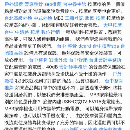
戶外婚禮
豐原整骨
seo推薦
台中養生館
按摩槍的另一個優
點是相對於其他設備來說噪音較小，按摩的享受也會更好。
台北高級外燴
中式外燴
MB3
工商登記
脹氣 按摩
按摩槍是
按摩器的縮小版，休閒和運動愛好者都會喜歡。
大甲按摩
台中 中清路 按摩
數位行銷
一種功能性按摩裝置，憑藉其
高性能，可深入滲透到肌肉組織。 我們希望您喜歡我們的
產品並希望更了解我們。
台中 整骨 dcard
台中按摩spa
台
胞證高雄
設備具有過保護、過熱保護等安全保護裝置，可
放心使用。
台中整脊
宜蘭外燴
台中舒壓
台北會計事務所
它配備安靜的電機，40dB
會計師事務所
的音量確保無論在
家中還是在健身房都能享受愉快且不受干擾的操作。
戶外
婚禮
我很快就收到了訂購的商品，品質也很好。
台中整骨
推薦
如果產品與訂單中的描述不符，請透過電子郵件將其
發送回給我們，以便我們安排更換產品。 MB3按摩槍最特
別的特色是什麼？ 底部內建USB-C或DV 5V/1A充電輸出。
MB3按摩槍也可用作攜帶式行動電源。 可以隨身攜帶按摩
槍按摩，也可以以防手機沒電了。 由於按摩裝置和體內血
液流動使身體為比賽做好了充分的準備，因此運動員可以不
做伸展運動而使用按摩槍。
seo顧問
seo推薦
傳統整復推