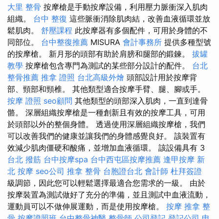
大里 整骨
按摩槍是手動按摩設備，利用壓力脈衝深入肌肉
組織。
台中 整復
這些脈衝消除肌肉結，改善血液循環並放
鬆肌肉。
舒壓課程
此按摩器有多個配件，可用於身體的不
同部位。
台中整復推薦
MISURA
會計事務所
提供多種型號
的按摩槍。 新月形的頭部有助於肩膀和腿部的鍛鍊。
拔罐
教學
按摩槍包含專門為測試的某些部分設計的配件。
台北
整骨推薦
推拿 證照
台北高級外燴
頭部設計用於按摩背
部、頸部和頸椎。 其他類型適合按摩手臂、腿、腳或手。
按摩 證照
seo顧問
其他類型的頭部深入肌肉，一直到達骨
骼。 深層組織按摩槍是一種創新且有效的按摩工具，可用
於頭部以外的整個身體。 透過使用深層組織按摩槍，我們
可以改善我們的健康並讓我們的身體感覺良好。 該裝置有
效減少肌肉僵硬和酸痛，並增加血液循環。 該設備具有 3
台北 撥筋
台中按摩spa
台中西屯區按摩推薦
逢甲按摩
新
北 按摩
seo公司
推拿 整骨
台胞證台北
會計師
杜拜簽證
級調節，因此您可以輕鬆選擇最適合您需求的一級。 由於
按摩裝置為測試做好了充分的準備，並且測試中血液流動，
運動員可以不做伸展運動，而是使用按摩槍。
按摩
推拿 整
骨
按摩證照班
台中整骨神醫
整骨師
公司登記
登記公司
申