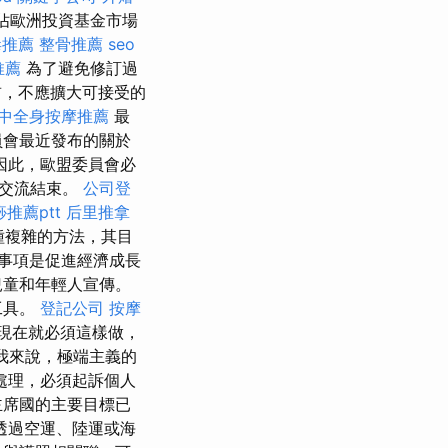
元佔歐洲投資基金市場
毒推薦
整骨推薦
seo
推薦
為了避免修訂過
前，不應擴大可接受的
中全身按摩推薦
最
員會最近發布的關於
因此，歐盟委員會必
的交流結束。
公司登
推薦ptt
后里推拿
種複雜的方法，其目
事項是促進經濟成長
兒童和年輕人宣傳。
工具。
登記公司
按摩
現在就必須這樣做，
我來說，極端主義的
處理，必須起訴個人
主席國的主要目標已
透過空運、陸運或海