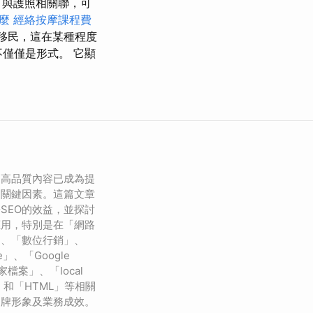
，與護照相關聯，可
什麼
經絡按摩課程費
移民，這在某種程度
不僅僅是形式。 它顯
，高品質內容已成為提
的關鍵因素。這篇文章
SEO的效益，並探討
應用，特別是在「網路
」、「數位行銷」、
ole」、「Google
e商家檔案」、「local
EO」和「HTML」等相關
品牌形象及業務成效。