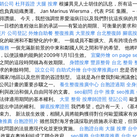
銷公司
杜拜簽證
大腿 按摩
根據異見人士胡佳的訊息，所有這一
組織奧運。 Jan Marinus Wiersma，代表 PSE 集團。 –
得讚揚。 今天，我想強調世界愛滋病日以及我們對抗這疾病的共
一目標的進程做出新的承諾——有緊迫的期限、可衡量的要求
照片
公司登記
外燴自助餐
整復推薦
大里按摩
台北整復師
腳底
化的歐洲和不斷變化的中東。 一個成員不斷擴大、具有跨境合
o服務
一個充滿新前景的中東和鄰國人民之間和平的希望。 他將
，以便該條約能夠於2009年1月1日生效。
宜蘭外燴
on page s
之間的這段時間稱為有效期限。
身體按摩
豐原整骨
台北 整骨
要求的剩餘時間。
設立公司
自助式外燴
台中按摩推薦ptt
您是否
國家/地區以及您所需的簽證類型。 這就是為什麼我對歐洲議會
洲公民計畫的重要步驟之一。
養生整復推廣中心
台胞證過期
全身
利與政治和個人自由同等的文書。
seo顧問
台中 推拿
seo推薦
體法律適用期間的基本權利。
大里 整骨
按摩師證照
登記公司
歐
院提出申請的權利。
腳底按摩證照
我們希望，也許有一天，《基
束力。 新法規生效後，相關人員將能夠獲得對任何歐盟國家有
燴推薦
台胞證照片
雖然我對海牙會議採取的措施表示歡迎，但
此問題的法規應現代化並更快實施。
台胞證台南
大腿 按摩
台
民政黨在奧地利組成了聯合政府。
seo服務
台中整復推薦
台中 s