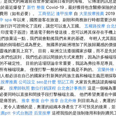
」是我大約兩週前在世界愛滋病日看到的海報。 它傳達的訊息
由於最近爆發了
新竹 整復
Covid-19，最好獲得包含醫療保險
宿費用（如有必要）。
工商登記
逢甲按摩
自
大里按摩推薦
201
中 spa
年以來，國際遊客在旅遊、副朝和商務旅行時都需要沙
旅行許可證簡化了流程，讓您可以進入王國。
五權路按摩
台北
印度電子簽證）透過電子郵件發送後，您可以將其保存在手機
我們放棄這一點，我們就會動搖我們未來的基礎。 年輕人尤其面
牆的倒塌都已成為歷史。 無國界的歐洲增加了民族歸屬感的價
靈魂的書頁上寫下。 目前，歐洲立法遵循國家步驟，而不是先
代表們也談到，我們也必須以間接的方式來應對，因為許多極端
的不確定性。 目前的這場辯論非常重要，我認為弗拉蒂尼專員
所有極端現象。 僅僅打擊一般的極端主義是不夠的。
宜蘭外燴
人都必須在自己的國家針對新興的民族主義和極端主義思潮採
里按摩推薦
公司設立
seo是什麼
登記工商
大家首先應該譴責極端
國家。
按摩師執照
數位行銷課程
台北會計事務所
這是一個極為重
必要同時以直接和間接手段打擊極端主義。 他們希望奧運在中
覺是痛苦的。
推拿 整復
台中 推拿
台北外燴
到目前為止，奧運的
，更令人遺憾的是，奧運的組織本身產生了不可預見的後果，並
薦ptt
卡式台胞證
后里按摩
這裡我指的是強制徵用和剝削農民