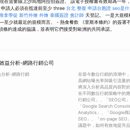
現在需要線上沙烏地阿拉伯簽證。 該電子授權書有效期為一年
申請人必須在抵達前至少 three
台北 整復
申請台胞證
seo是
推拿學徒
新竹外燴
外燴
泰國簽證
會計師
天登記。 一是大規模
—至少就最近的規模而言。 - 熱食餐飲 《里斯本條約》的簽署
就一項條約達成的協議，並表明它們接受對歐洲的共同承諾。
O效益分析-網路行銷公司
益分析-網路行銷
在當今數位行銷的浪潮中
高網站曝光率與吸引流量
將深入分析高品質內容對於
在不同數位行銷策略中的
行銷公司」、「SEO公司
「Google Search Cons
Analytics」、「Googl
SEO」、「on-page S
議題中，如何有效地提升