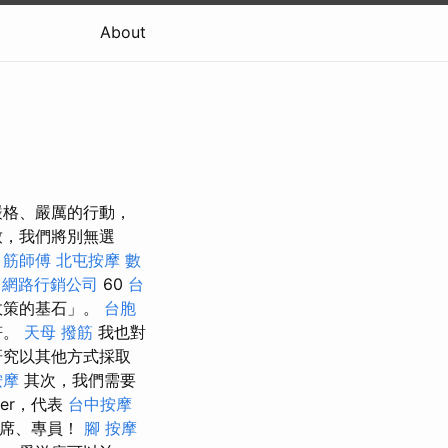
About
嚴格、嚴厲的行動，
致，我們將別無選
筋師傅
北屯按摩
數
表
網路行銷公司
60
台
政策的基石」。
台胞
符。
天母 撥筋
我也對
研究以其他方式採取
按摩
其次，我們需要
mer，代表
台中按摩
席、專員！
腳 按摩