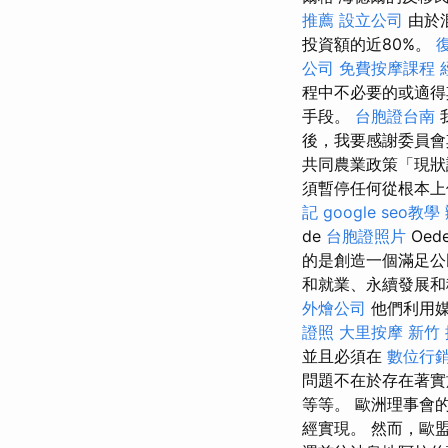
推薦
設立公司
由於
投資額的近80%。
公司
免費按摩課程
程中不必要的或適得
手段。
台胞證台南
後，我要感謝委員會
共同農業政策「現狀
須暫停任何從根本上
記
google seo教學
de
台胞證照片
Oed
的是創造一個滿足
和就業、永續發展和
外燴公司
他們利用媒
證照
大里按摩
新竹
並且必須在
數位行
問題不在於存在著
等等。 歐洲理事會
經實現。 然而，歐