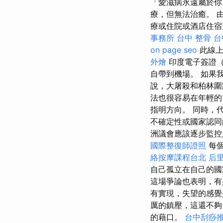
「愛滋病永遠屬於你
療，但無法治癒。 
療或住院或酒店住
事務所
台中 整骨
台
on page seo
此線上
外燴
印度電子簽證（
自帶到機場。 如果
說，大屠殺和柏林圍
法也很容易在年輕的
指明方向。 同時，
不確定性或國家認同
洲議會應該逐步監控
國際整復師證照
每個
絡按摩課程台北
后
自己孤立在自己的
這場爭論也表明，有
有實現，失望的感
厲的鎮壓，這還不夠
的藉口。
台中刮痧推