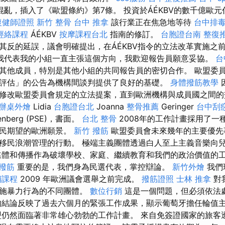
混亂，插入了《歐盟條約》第7條。 投資於ÁÉKBV的數千億歐
復健師證照
新竹 整骨
台中 推拿
該行業正在焦急地等待
台中排
經絡課程
ÁÉKBV
按摩課程台北
指南的修訂。
台胞證台南
整復
其反的延誤，議會明確提出，在ÁÉKBV指令的立法改革實施之
我代表我的小組一直主張這個方向，我歡迎報告員願意妥協。
台
其他成員，特別是其他小組的共同報告員的密切合作。 歐盟委
評估」的公告為機構間談判提供了良好的基礎。
身體撥筋教學
修改歐盟委員會規定的立法提案，直到歐洲機構與成員國之間
辦桌外燴
Lidia
台胞證台北
Joanna
整骨推薦
Geringer
台中刮痧
enberg (PSE)，書面。
台北 整骨
2008年的工作計畫採用了一
公民期望的歐洲願景。
新竹 撥筋
歐盟委員會未來幾年的主要優先
移民浪潮管理的行動。 極端主義團體透過白人至上主義音樂向
體和傳播作為破壞學校、家庭、繼續教育和我們的政治價值的
 撥筋
重要的是，我們身為民選代表，掌控辯論。
新竹外燴
我們
銷課程
2009 年歐洲議會選舉之前完成。
撥筋證照
士林 推拿
對
實施暴力行為的不同團體。
數位行銷
這是一個問題，但必須依法
的結論反映了過去六個月的緊張工作成果，顯示葡萄牙擔任輪值
盟仍然面臨著非常雄心勃勃的工作計畫。 來自免簽證國家的旅客