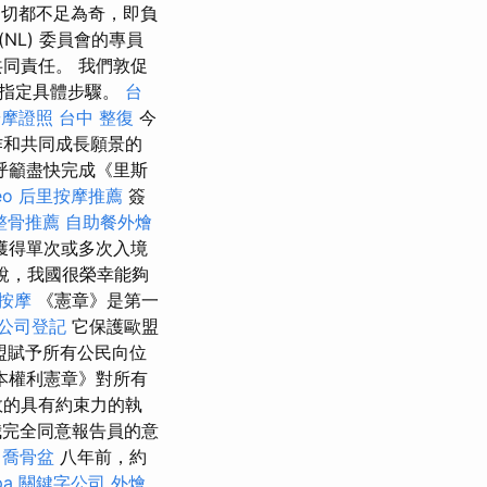
切都不足為奇，即負
 (NL) 委員會的專員
同責任。 我們敦促
和指定具體步驟。
台
按摩證照
台中 整復
今
作和共同成長願景的
呼籲盡快完成《里斯
eo
后里按摩推薦
簽
整骨推薦
自助餐外燴
獲得單次或多次入境
說，我國很榮幸能夠
按摩
《憲章》是第一
公司登記
它保護歐盟
盟賦予所有公民向位
本權利憲章》對所有
效的具有約束力的執
我完全同意報告員的意
中喬骨盆
八年前，約
pa
關鍵字公司
外燴