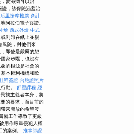
是，愛滋病可以治
的簽證，該保險涵蓋治
9
后里按摩推薦
會計
烏地阿拉伯電子簽證。
外燴
西式外燴
中式
上或列印在紙上並親
臨風險，對他們來
值，即使是嚴厲的想
於國家步驟，也沒有
現象的根源是社會的
、基本權利機構和歐
杜拜簽證
台胞證照片
取行動。
舒壓課程
經
民族主義者本身，將
要的要求，而目前的
國帶來開放的希望沒
籌備工作導致了更嚴
被用作嚴重侵犯人權
工的案例。
推拿師證