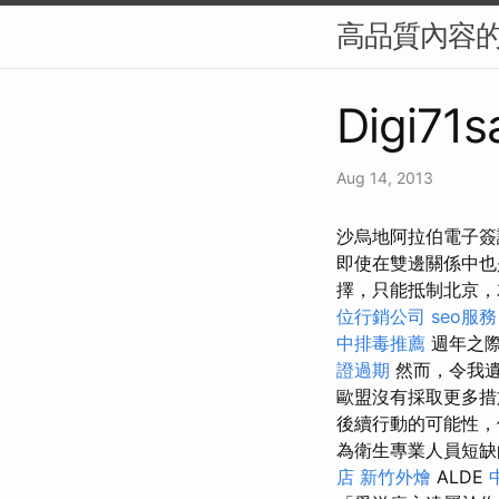
高品質內容的
Digi71s
Aug 14, 2013
沙烏地阿拉伯電子簽
即使在雙邊關係中也
擇，只能抵制北京，
位行銷公司
seo服務
中排毒推薦
週年之際
證過期
然而，令我遺
歐盟沒有採取更多措
後續行動的可能性，
為衛生專業人員短
店
新竹外燴
ALDE