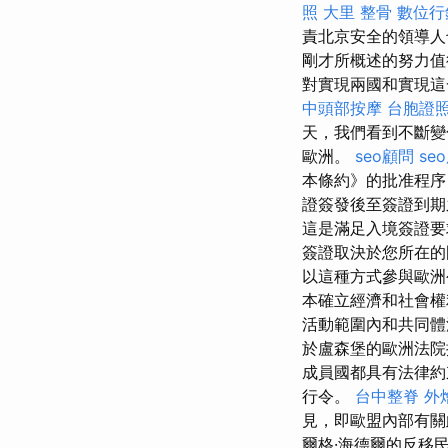
照
大里 整骨
數位行
責北京安全的領導人也負責
剛才所概述的努力值
對實現兩國和實現這
中頭部按摩
台胞證
天，我們看到不斷變
歐洲。
seo顧問
se
本條約》的批准程序
證簽發後至簽證到期
這是滿足入境簽證
簽證取決於您所在的
以這種方式參與歐
本確立經濟和社會權
活動範圍內和共同
於盧森堡的歐洲法
成員國都具有法律約
行令。
台中整脊
外
見，即歐盟內部有關
爾格·海德爾的反移