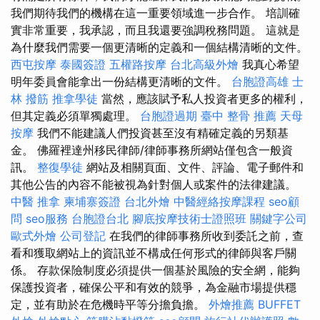
我們期待我們的機構在這一重要領域進一步合作。 培訓確
實非常重要，我承認，而且我還要強調稅務問題。 這就是
為什麼我們需要一個更清晰的定義和一個結構清晰的文件。
西屯按摩
泰國簽證
五權路按摩
台北高級外燴
我真心希望
明年委員會能拿出一份結構更清晰的文件。
台胞證高雄
士
林 撥筋
推拿學徒
當然，應該賦予私人投資者更多的權利，
但其定義必須單獨處理。
台胞證過期
臺中 整骨 推薦
天母
按摩
我們不能建議人們投資甚至沒有精確定義的另類基
金。 佛羅裡達州移民律師/律師事務所網站僅包含一般資
訊。
整復學徒
網站及相關頁面、文件、評論、電子郵件和
其他公告的內容不能被視為針對個人或案件的法律建議。
中醫 推拿
柬埔寨簽證
台北外燴
中醫經絡按摩課程
seo顧
問
seo服務
台胞證台北
腳底按摩技術士證照班
關鍵字公司
歐式外燴
公司登記
在我們的律師事務所收到委託之前，查
看和獲取網站上的資訊並不構成任何形式的律師與客戶關
係。 存款保險制度必須提供一個基於風險的安全網，能夠
保護投資者，確保公平和有效的競爭，為金融市場提供穩
定，並有助於在危機時平等分擔負擔。
外燴推薦
BUFFET