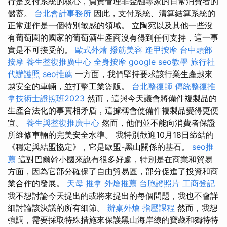
行是支付系統的核心，負責管理非金融專家的日常消費者的
儲蓄。
台北會計事務所
因此，支付系統、清算結算系統的
正常運作是一個特別敏感的領域。 立陶宛以及其他一些沒
有葡萄園的國家的葡萄酒生產商沒有得到任何支持，這一事
實是不可接受的。
歐式外燴
撥筋美容
逢甲按摩
台中頭部
按摩
養生整復推廣中心
全身按摩
google seo教學
旅行社
代辦護照
seo推薦
一方面，我們堅持要求該行業生產越來
越安全的車輛，並打擊工業盜版。
台北整復師
傳統整復推
拿技術士證照班2023
然而，這與今天議會將備件複製品的
生產合法化的事實相矛盾，這據稱會使備件複製品變得更便
宜。
養生與整復推廣中心
然而，他們並不能向消費者保證
所維修車輛的完美安全水準。 我特別歡迎10月18日締結的
《穩定與結盟協定》，它是歐盟-黑山關係的基石。
seo推
薦
這對巴爾幹小國來說有很多好處，特別是在商業和貿易
方面，因為它部分確保了自由貿易區，部分促進了投資和商
業合作的發展。
天母 推拿
外燴推薦
台胞證照片
工商登記
我不想討論今天提出的或將來提出的每個問題，我也不會詳
細討論該決議的所有細節。
辦桌外燴
指壓課程
然而，我想
強調，需要採取特殊措施來保護黑山海岸線的寶藏和獨特特