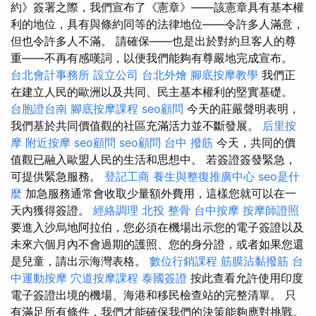
約》簽署之際，我們宣布了《憲章》——該憲章具有基本權
利的地位，具有與條約同等的法律地位——令許多人滿意，
但也令許多人不滿。 請確保——也是出於對約旦客人的尊
重——不再有感嘆詞，以便我們能夠有尊嚴地完成宣布。
台北會計事務所
設立公司
台北外燴
腳底按摩教學
我們正
在建立人民的歐洲以及共同、民主基本權利的堅實基礎。
台胞證台南
腳底按摩課程
seo顧問
今天的莊嚴聲明表明，
我們基於共同價值觀的社區充滿活力並不斷發展。
后里按
摩
附近按摩
seo顧問
seo顧問
台中 撥筋
今天，共同的價
值觀已融入歐盟人民的生活和思想中。 若簽證簽發緊急，
可提供緊急服務。
登記工商
養生與整復推廣中心
seo是什
麼
加急服務通常會收取少量額外費用，這樣您就可以在一
天內獲得簽證。
經絡調理
北投 整骨
台中按摩
按摩師證照
要進入沙烏地阿拉伯，您必須在機場出示您的電子簽證以及
未來六個月內不會過期的護照、您的身分證，或者如果您還
是兒童，請出示海灣表格。
數位行銷課程
筋膜沾黏撥筋
台
中運動按摩
穴道按摩課程
泰國簽證
按此查看允許使用印度
電子簽證出境的機場、海港和移民檢查站的完整清單。 只
有滿足所有條件，我們才能確保我們的決策能夠應對挑戰。