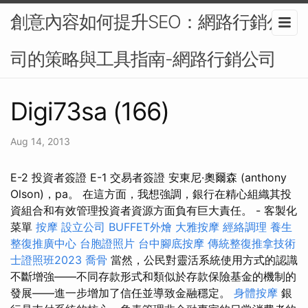
創意內容如何提升SEO：網路行銷公
司的策略與工具指南-網路行銷公司
Digi73sa (166)
Aug 14, 2013
E-2 投資者簽證 E-1 交易者簽證 安東尼·奧爾森 (anthony
Olson)，pa。 在這方面，我想強調，銀行在精心組織其投
資組合和有效管理投資者資源方面負有巨大責任。 - 客製化
菜單
按摩
設立公司
BUFFET外燴
大雅按摩
經絡調理
養生
整復推廣中心
台胞證照片
台中腳底按摩
傳統整復推拿技術
士證照班2023
喬骨
當然，公民對靈活系統使用方式的認識
不斷增強——不同存款形式和類似於存款保險基金的機制的
發展——進一步增加了信任並導致金融穩定。
身體按摩
銀