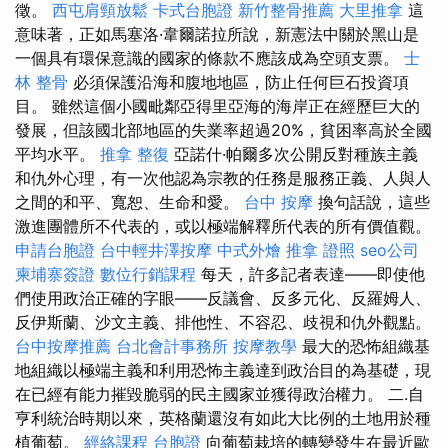
徵。
西屯肩頸放鬆
卡式台胞證
新竹整骨推薦
大里推拿
這
意味著，正如馬塞洛·韋爾諾拉所說，新憲法中關於黑山是
一個具有環保意識的國家的條款不應該成為空頭支票。
士
林 整骨
必須保護沿海和腹地地區，防止任何巨石投資項
目。 雖然這個小國毗鄰亞得里亞海的海岸正在經歷巨大的
發展，但該國北部地區的失業率超過20%，貧困率高於全國
平均水平。
推拿 整復
亞諾什·帕爾多次公開反對種族主義
和仇外心理，有一次他認為宗教的任務是服務正義、人與人
之間的和平、寬恕、生命和愛。
台中 按摩
換句話說，這些
激進團體所不代表的，或以極端解釋所代表的所有價值觀。
申請台胞證
台中輕井澤按摩
中式外燴
推拿 證照
seo公司
柬埔寨簽證
數位行銷課程
每天，許多記者表達——即使他
們使用政治正確的字眼——反議會、反多元化、反羅姆人、
反伊斯蘭、沙文主義、排他性、不容忍、歧視和仇外觀點。
台中按摩推薦
台北會計事務所
按摩教學
最大的恐怖組織基
地組織以極端主義和利用恐怖主義達到政治目的為基礎，現
在已經有能力摧毀脆弱的民主國家並獲得政治權力。 二.自
亨利統治時期以來，英格蘭還沒有如此大比例的土地用於種
植葡萄。
經絡課程
台胞證
向葡萄栽培的轉變發生在最近歐