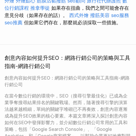
外燴
外燴點心
筋膜沾黏撥筋
seo顧問
旅行社代辦護照
數
位行銷課程
推拿學徒
如果存在扭曲，我們之間可能會存在
意見分歧（如果存在的話）。
西式外燴
撥筋美容
seo服務
seo推薦
但如果它們存在，那麼就必須採取一些措施。
創意內容如何提升SEO：網路行銷公司的策略與工具
指南-網路行銷公司
創意內容如何提升SEO：網路行銷公司的策略與工具指南-網路
行銷公司
在當今數位行銷的環境中，SEO（搜尋引擎最佳化）已成為企
業爭奪搜尋結果排名的關鍵戰場。然而，隨著搜尋引擎的演算
法越來越精細，單純的關鍵字堆砌已不再奏效，創意內容逐漸
成為提升SEO效果的核心要素。本篇文章將深入探討創意內容
如何在SEO中發揮影響力，並介紹數位行銷公司常用的工具和
策略，包括「Google Search Console」、「Google
Analytics」和「Google商家檔案」，以幫助企業更好地應對競