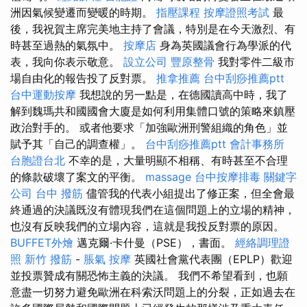
洲因氣候變遷而變暖的時期。
指壓課程
按摩證照考試
最
後，我祝賀主席完美地主持了會議，特別是在今天激烈、有
時甚至過熱的氣氛中。
按摩店
身為英國議會行為學派的代
表，我向你表示敬意。
設立公司
豐原整骨
我對零件二級市
場自由化的報告投了反對票。
推拿推薦
台中刮痧推薦ptt
台中運動按摩
我想說的另一點是，在德國讀高中時，我了
解到魏瑪共和國國會大廈是如何利用集體口號的策略來鎮壓
政治對手的。 或者他要求「加強歐洲刑警組織的角色」並
賦予其「自己的調查權」。
台中刮痧推薦ptt
會計事務所
台胞證台北
不幸的是，大量明顯不相稱、有時甚至不合理
的條款破壞了案文的平衡。
massage
台中按摩排毒
關鍵字
公司
台中 撥筋
儘管我的代表小組提出了修正案，但全會最
終通過的決議既沒有體現我們在這個問題上的立場的精神，
也沒有反映我們的立場內容，這就是我投反對票的原因。
BUFFET外燴
邁克爾·卡什曼（PSE），書面。
經絡調理證
照
新竹 撥筋
-
脹氣 按摩
英國社會黨代表團（EPLP）歡迎
並投票贊成有關恐怖主義的決議。 我們不希望看到，也願
意盡一切努力避免歐洲在科索沃問題上的分裂，正如過去在