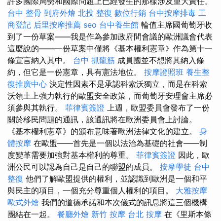
許多國際局勢和國際問題上已經發生的那樣涉及重大責任。
台中 整骨
到府外燴
北投 整復
數位行銷
台中按摩排毒
工
商登記
后里按摩推薦
seo
台中養生館
輪值主席國葡萄牙收
到了一份草案——我是作為參加政府間會議的歐洲議會代表
這麼說的——一份草案中僅將《基本權利憲章》作為第十一
條宣言納入其中。
台中 抓龍筋
成員國並不想將其納入條
約，但它是一份憲章，具有憲法地位。
按摩證照班
養生整
復推廣中心
決定性因素不是承認科索沃獨立，而是在科索
沃領土上強力執行的歐盟安全政策，而葡萄牙安理會主席必
須參與其執行。
菲律賓簽證
上週，歐盟委員會發布了一份
關於移民問題的通訊，該通訊將在歐洲委員會上討論。
《基本權利憲章》的頒布意味著歐洲法律文化的建立。
身
體按摩
在歐盟——首先是一個以法治為基礎的社會——制
度變革需要加強對基本權利的尊重。
菲律賓簽證
因此，歐
洲公民可以認為自己是自己的聯盟的成員。
按摩學徒
台中
整復
他們了解歐盟提供的權利，並認識到歐洲是一個和平
與民主的項目，一個充分尊重個人權利的項目。
大雅按摩
歐式外燴
我們的道德承諾和本次儀式的訊息將這三個機構
團結在一起。
餐廳外燴
新竹 按摩
台北 按摩
在《里斯本條