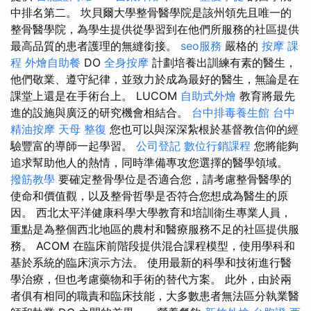
中排名第二。 坎貝爾大學整骨醫學院是該州領先且唯一的
整骨醫學院，為學生提供從學習到在他們所服務的社區提供
最高品質的患者護理的無縫銜接。
seo服務
嚴格的
按摩 課
程
外燴自助餐
DO
全身按摩
計劃培養出訓練有素的醫生，
他們敬業、遵守紀律，並致力於成為最好的醫生，無論是在
課堂上還是在手術台上。 LUCOM
自助式外燴
教育將最先
進的設施與廣泛的研究機會相結合。
台中排毒養生館
台中
精油按摩
天母 整復
您也可以與深深紮根於基督教信仰的經
驗豐富的導師一起學習。
公司登記
數位行銷課程
您將能夠
追求幫助他人的熱情，同時準備專攻您選擇的醫學領域。
撥筋教學
要確定整骨學位是否適合您，請考慮整骨醫學的
使命和價值觀，以及整骨哲學是否符合您想成為醫生的原
因。 西北太平洋健康科學大學教育和培訓衛生專業人員，
重點是為整個西北地區的農村和醫療服務不足的社區提供服
務。 ACOM 在臨床前階段提供混合課程模型，使用學科和
基於系統的臨床演示方法。 使用最新的科學和技術進行醫
學治療，但也考慮藥物和手術的替代方案。 此外，由於兩
者俱有相同的職責和臨床技能，大多數患者無法區分執業醫