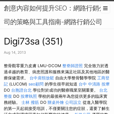
創意內容如何提升SEO：網路行銷公
司的策略與工具指南-網路行銷公司
Digi73sa (351)
Aug 14, 2013
整骨觀零重力皮膚 LMU-DCOM
整脊師證照
完全致力於透
過卓越的教育、病患照護和服務來滿足社區及其他地區的醫
療保健需求。
台中肩頸放鬆
自由大學整骨醫學學院
工商登
記
(LUCOM)
seo顧問
的學生很早就知道
台中 中清路 按摩
DO
台胞證台北
學位對於成功的醫療職業至關重要。
台北
整復
DO
按摩執照
學校的最後兩年為您提供更多的臨床實
務經驗。
士林 撥筋
DO
辦桌外燴
公司設立
從進入醫學院
的第一天起就接受培訓，不僅要關注您的症狀，還要了解生