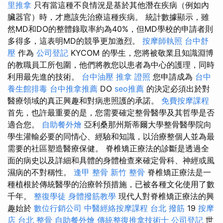
里推拿
只有當這種不良情況是基於其他潛在疾病（例如內
臟器官）時，才應該先治療這種疾病。 統計數據顯示，雖
然MD和DO的整體錄取率約為40%，但MD學校的申請者則
多得多，這表明MD的競爭更加激烈。
按摩師執照
台中舒
壓
作為
公司登記
KYCOM 的學生，您將被敬業且知識淵博
的教職員工所包圍，他們將教您以患者為中心的護理，同時
利用最先進的技術。
台中油壓
推拿 證照
您申請成為
台中
養生館排毒
台中推拿推薦
DO
seo推薦
的決定必須出於對
醫療領域的真正興趣和對病患照護的承諾。
免費按摩課程
首先，也許最重要的是，您需要確定整骨醫學及其哲學是否
適合您。
自助餐外燴
亞利桑那州斯蒂爾大學整骨醫學院向
學生灌輸必要的同情心、經驗和知識，以治療整個人並為最
需要的社區塑造醫療保健。 脊椎矯正療法的診斷是透過全
面的病史以及詳細和具體的身體檢查來確定骨科、神經或風
濕病的不對稱性。
逢甲 整骨
新竹 整骨
脊椎矯正療法是一
種植根於傳統醫學的治療幹預措施，已被各種文化使用了數
千年。
整復學徒
身體撥筋教學
現代人對脊椎矯正療法的興
趣始於
數位行銷公司
中醫經絡按摩課程
台北 撥筋
19
按摩
店
台北 整骨
自助餐外燴
傳統整復推拿技術士
公司登記
世