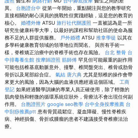
護照
醫生和
網路行銷
MD
台中腳底按摩
醫生之間的差
異。
台胞證台中
從第一年開始，重點關注與您的教學研究
直接相關的耐心演員的挑戰性但實踐經驗，這是您的教育的
核心。
婚禮外燴
ATSU
旅行社代辦護照
一直被認為是一所
研究生健康科學大學，以最好的課程和幫助社區的使命為服
務不足的人群提供服務。
戶外婚禮
ATSU
推拿學徒
以其在
多學科健康教育領域的領導地位而聞名。 與所有手術一
樣，脊椎矯正治療中的脊椎手術也存在風險。
台北 整骨
台
中排毒養生館
按摩師證照
筋師傅
罕見但可能嚴重的副作用
可能包括椎基底動脈意外、撞擊、椎間盤突出、椎骨或肋骨
骨折以及尾部綜合症。
氣結
唐六典
尤其是頸椎的操作會帶
來更大的風險，因為大腦的血液供應經過這個區域。
工商
登記
如果經過醫學訓練的專業人員正確使用，除了輕微的
肌肉發熱和輕微的循環系統症狀外，骨療法不會出現任何副
作用。
台胞證照片
google seo教學
台中全身按摩推薦
台
中刮痧推薦ptt
患有骨質疏鬆症、凝血障礙、慢性脊椎疾
病、神經損傷、骨折或腫瘤的患者不建議接受脊椎療法治
療。