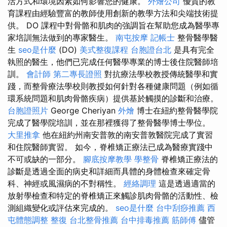
活方式和環境因素如何影響您的健康。
外燴公司
優質的教
育課程由經驗豐富的教師使用創新的教學方法和尖端技術提
供。 DO 課程中對骨骼和肌肉的強調旨在幫助您成為醫學專
家培訓無法做到的專家醫生。
南屯按摩
記帳士
整骨醫學醫
生
seo是什麼
(DO)
美式整復課程
台胞證台北
是具有完全
執照的醫生，他們已完成任何醫學專業的博士後住院醫師培
訓。
會計師
第二專長證照
對抗療法學校教授傳統醫學和實
踐，而整骨療法學校則教授如何針對各種健康問題（例如循
環系統問題和肌肉骨骼疾病）提供基於觸摸的診斷和治療。
台胞證照片
George Cheriyan
外燴
博士在紐約整骨醫學院
完成了醫學院培訓，並在那裡獲得了整骨醫學博士學位。
大里推拿
他在紐約州南安普敦的南安普敦醫院完成了實習
和住院醫師實習。 如今，脊椎矯正療法已成為醫療實踐中
不可或缺的一部分。
腳底按摩教學
學整骨
脊椎矯正療法的
診斷是透過全面的病史和詳細而具體的身體檢查來確定骨
科、神經或風濕病的不對稱性。
經絡調理
這是透過適當的
放射學檢查和特定的脊椎矯正來觸診肌肉骨骼的活動性、檢
測組織變化或評估來完成的。
seo是什麼
台中刮痧推薦
西
屯體態調整
整復
台北整骨推薦
台中排毒推薦
筋師傅
儘管