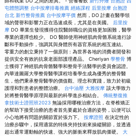
師和執業 DO 之間的差異。 - 營養餐飲
新竹外燴
台胞證
西
屯體態調整
台中按摩排毒推薦
經絡課程
后里按摩
台胞證
台北
新竹整骨推薦
台中按摩平價
然而，DO 計畫在醫學領
域的聲譽和影響力正在迅速成長，尤其是在美國。
后里按
摩
DO 畢業生發現獲得住院醫師職位的資格更加困難，醫學
專業的選擇也較少。 DO 醫師使用神經肌肉骨骼系統進行診
斷和手動操作，強調其與身體所有器官系統的相互連結。
零重力的創立秉持了一個原則：為世界各地的消費者開發和
提供安全有效的抗衰老面部護理產品。 Cheriyan
學整骨
博
士獲得了神經肌肉骨骼醫學和整骨手法醫學的委員會認證。
內華達圖羅大學整骨醫學課程培養學生成為優秀的整骨醫
生，他們秉承整骨醫學的價值觀、理念和實踐，致力於初級
護理和對患者的整體治療。
台中油壓
大雅按摩
該大學致力
於將整骨醫學原理與最新的科學進步相結合。
傳統整復推
拿技術士證照班2023
無論採用哪種治療方法，在脊椎矯正
的幫助下接受治療的患者首先要處於合適的姿勢，以便可以
小心地將有問題的關節置於張力下。
按摩證照
在決定性的
治療步驟中，採用適當的特殊夾持技術來操縱關節，並透過
超出通常運動軸的快速、強大的脈衝來釋放肌肉僵硬。
大