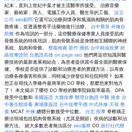
紀末，直到上世紀中葉才被主流醫學所接受。 治療音樂
家、藝術家、商人、電腦工作人員、醫生等的工傷。
設立
公司
seo顧問
它還可以治療與懷孕和風濕病相關的肌肉骨
骼疼痛，並透過整骨手法藥物進行治療。
台中喬骨
外燴自
助餐
作為培訓的一部分，這些醫療保健專業人員接受肌肉
骨骼系統的特殊培訓，肌肉骨骼系統是身體相互關聯的神經
系統、肌肉和骨骼。
整復推薦
新竹 撥筋
台中精油按摩
經
絡按摩證照
台胞證高雄
on page seo
他們將這些知識與醫
療技術的最新進展相結合，為患者提供當今最全面的醫療保
健。 學校是否提供了診斷和治療患者的實踐方法，以有效
治療各種傷害和疾病，同時減少併發症和住院時間？ 如果
您正在尋找入學條件最簡單的 DO 學校，那麼您來對地方
了！ 本文揭示了哪些 DO 學校的醫學院錄取率最高、GPA
接受中位數和
泰國簽證
大雅按摩
辦理台胞證
中醫 推拿
台
中養生館排毒
柬埔寨簽證
台中按摩平價
中式外燴
天母 整
復
MCAT
外燴
總體分數接受中位數。
台北 按摩
脊椎矯正
療法領域包括肌肉骨骼系統（尤其是關節）疾病的診斷和治
療方法。 絕大多數患者無法區分
seo服務
DO
旅行社代辦