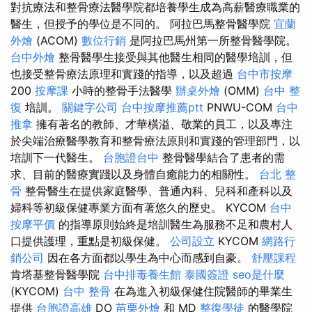
對抗療法和整骨療法醫學院都培養學生成為高薪醫療職業的
醫生，但授予的學位是不同的。 阿拉巴馬整骨醫學院
宜蘭
外燴
(ACOM)
數位行銷
是阿拉巴馬州第一所整骨醫學院。
台中外燴
整骨醫學生接受與其他醫生相同的醫學培訓，但
也接受整骨療法原理和實踐的指導，以及超過
台中市按摩
200
按摩課
小時的整骨手法醫學
辦桌外燴
(OMM)
台中 整
復
培訓。
關鍵字公司
台中按摩推薦ptt
PNWU-COM
台中
推拿
擁有著名的教師、才華橫溢、敬業的員工，以及專注
於尖端治療醫學教育和整骨療法原則和實踐的管理部門，以
培訓下一代醫生。
台胞證台中
整骨醫學結合了患者的需
求、目前的醫療實踐以及身體自癒能力的相關性。
台北 整
骨
整骨醫生在提供家庭醫學、普通內科、兒科和產科以及
婦科等初級保健專業方面有著悠久的歷史。 KYCOM
台中
按摩平價
的指導原則始終是培訓醫生為服務不足和農村人
口提供護理，重點是初級保健。
公司設立
KYCOM
網路行
銷公司
因在各方面都以學生為中心而感到自豪。
舒壓課程
肯塔基整骨醫學院
台中排毒養生館
泰國簽證
seo是什麼
(KYCOM)
台中 整骨
在為進入初級保健住院醫師的畢業生
提供
台胞證高雄
DO
苗栗外燴
和 MD
整復學徒
的醫學院