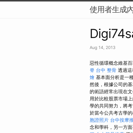
使用者生成內
Digi74s
Aug 14, 2013
惡性循環概念維基百
脊
台中 整骨
透過這
燴
基本面分析是一
然後，根據公司的基
的術語經常出現在文
用於比較股票市場上
學的共同努力，將考
於當今公共考古學
胞證照片
台中按摩推
念和學科，另一方面