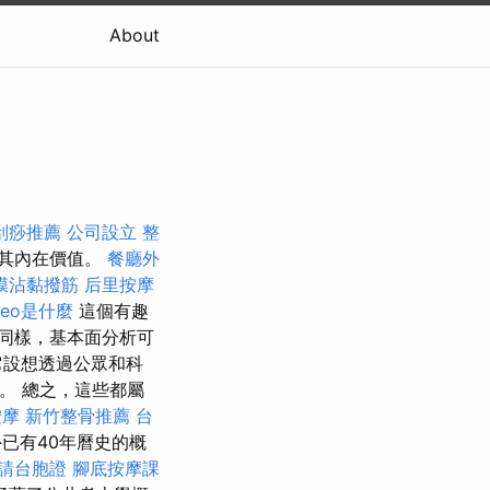
About
刮痧推薦
公司設立
整
於其內在價值。
餐廳外
膜沾黏撥筋
后里按摩
seo是什麼
這個有趣
同樣，基本面分析可
它設想透過公眾和科
。 總之，這些都屬
按摩
新竹整骨推薦
台
已有40年曆史的概
請台胞證
腳底按摩課