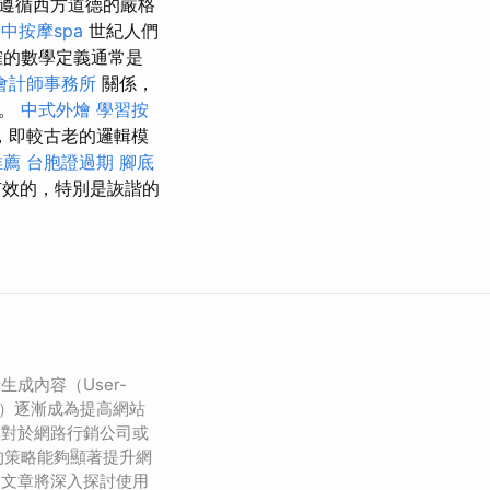
遵循西方道德的嚴格
中按摩spa
世紀人們
確的數學定義通常是
會計師事務所
關係，
算。
中式外燴
學習按
，即較古老的邏輯模
推薦
台胞證過期
腳底
有效的，特別是詼諧的
成內容（User-
, UGC）逐漸成為提高網站
其對於網路行銷公司或
C的策略能夠顯著提升網
篇文章將深入探討使用