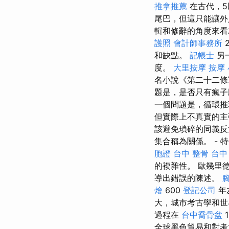
推拿推薦
在古代，5
尾巴，但這只能讓外
輯和修辭的角度來
護照
會計師事務所
和缺點。
記帳士
另
度。
大里按摩
按摩
名小說《第二十二條
題是，是否只有瘋子
一個問題是，循環推
但實際上不真實的主
該避免瑣碎的同義反
集合稱為關係。 - 
胞證
台中 整骨
台中
的複雜性。 歐幾里
導出錯誤的陳述。
燴
600
登記公司
年
大，城市考古學和世
過程在
台中喬骨盆
全球黑色貿易和對考