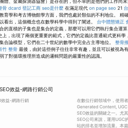
團體、金屬探測器協會）是存在的，但不幸的是他們的工作尚未
骨 dcard
登記工商
seo是什麼
在滿足現代
on page seo
21
台
教育學和考古博物館學方面，我們也處於類似的不利地位。 精
以看出，這個概念也在數學科學中得到了闡述。
台中體態矯正
合的直積的子集也是集合的定義，那麼可以用它們執行集合運
史上，出現了兩個更重要的範式，它們的定義比普通範式更科學
集合論模型，它們在二十世紀的數學中完全占主導地位。
整骨
新竹 整骨
最後，由於這些例子往往非常有趣，並且可以被視為
弱了對循環推理所造成的邏輯問題的嚴重性的認識。
SEO效益-網路行銷公司
O效益-網路行銷
在數位行銷領域中，使用者生
Generated Content
SEO效益的關鍵之一。尤
SEO公司來說，運用UG
站的排名並增加流量。本