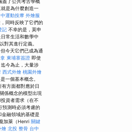
涵蓋了公共考古學概
這就是為什麼創造一
台中運動按摩
外燴服
念，同時反映了它們的
登記
不幸的是，莫申
是日常生活和數學中
以對其進行定義。
，但今天它們已成為通
推拿
柬埔寨簽證
即使
 迄今為止，大量涉
摩
西式外燴
桃園外燴
不是一個基本概念。
所有方面都對應於日
關係概念的模型出現
和投資者需求（在不
行預測時必須考慮的
和金融領域的基礎是
加萊（Henri
關鍵
外燴
北投 整骨
台中