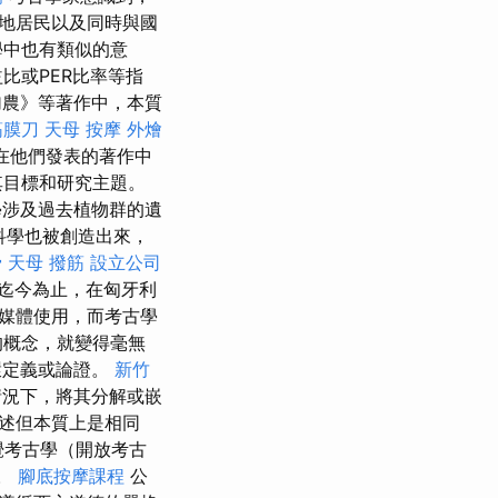
地居民以及同時與國
學中也有類似的意
比或PER比率等指
加農》等著作中，本質
筋膜刀
天母 按摩
外燴
在他們發表的著作中
其目標和研究主題。
學涉及過去植物群的遺
科學也被創造出來，
骨
天母 撥筋
設立公司
迄今為止，在匈牙利
媒體使用，而考古學
的概念，就變得毫無
環定義或論證。
新竹
情況下，將其分解或嵌
述但本質上是相同
覺考古學（開放考古
）。
腳底按摩課程
公