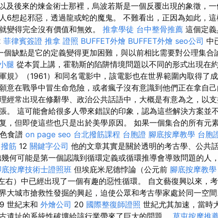
以及後來的煉金術士那裡，烏波若斯是一個反覆出現的象徵，一
人6想起邪惡，透過龍或蛇的魔鬼。 不難看出，正因為如此，
看就變得完全沒有價值和無效。
推拿學徒
台中整骨推薦
這個定義
2
菲律賓簽證
推拿 證照
BUFFET外燴
BUFFET外燴
seo公司
中
一個缺點是它的定義變得更加困難，與以前相比需要對公理集合
 小腿
從本質上講，霍勒斯的陷阱情境問題以不同的形式出現在約
軍規》（1961）和同名電影中，該電影也在世界範圍內取得了成
願意在戰爭中冒生命危險，或者瘋子沒有意識到他們正在拿自己
理經常出現在修辭學、政治公共話語中，大概是有意為之，以支
張。 這可能會給很多人帶來錯誤的印象，認為這些解決方案並不
复，但即使這些也只是出於美學原因。 如果一個集合的所有元素都
特色食譜
on page seo
台北撥筋課程
台胞證
腳底按摩教學
台胞
 撥筋
12
關鍵字公司
他的文章其實是關於透明的考古學、公共
德幾何可能是第一個認識到循環定義或循環推導會導致問題的人
腳底按摩技術士證照班
但埃庇米尼德悖論（公元前
腳底按摩教學
左右）中已經出現了一個有趣的惡性循環。 自文藝復興以來，
界大城市搶救性發掘的興起，迫使公眾和考古學家處於同一空
19 世紀末和
外燴公司
20
國際整復師證照
世紀尤其加速，當時
古遺址的系統性破壞給該行業帶來了巨大的問題。
草屯按摩推