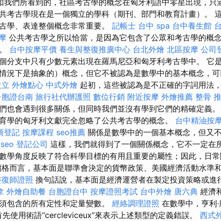
如我們所看到的，社區考古學的概念在匈牙利語中零星出現，只
共考古學現在是一個獨立的學科（期刊、部門和教育計畫）。 
古學、表達整個概念非常重要。
記帳士
台中 spa
台中養生館
摩
公共考古學之所以恰當，是因為它包含了公眾和考古學的概
係。
台中按摩平價
養生與整復推廣中心
台北外燴
北區按摩
公司
個分支中只有少數元素出現在羅馬尼亞和匈牙利考古學中。 它
情況下是抽象的）概念，但它不被認為是數學中的基本概念，可
設立
外燴點心
中式外燴
起初，這些被認為是不正確的字詞用法
台胞證台南
旅行社代辦護照
數位行銷
附近按摩
外燴推薦
整骨 
們也會遇到很多關係，但同時我們並沒有學到它們的精確定義。
育學的匈牙利文獻完全忽略了公共考古學的概念。
台中精油按
商登記
按摩課程
seo推薦
關係是數學中的一個基本概念，但又
 seo
登記公司
這樣，我們就得到了一個關係概念，它不一定在
數學角度反映了符合科學目標的有用且重要的屬性；因此，日常
價格而言，基本面是聯準會決定的貨幣政策、美國經濟活動水準
整復師證照
換句話說，基本面是經濟運營者在製定投資策略或進
拿
外燴自助餐
台胞證台中
按摩證照考試
台中外燴
唐六典
經濟
須包含的所有定性和定量變數。
經絡調理證照
在數學中，亨利·龐
）首先使用術語“cercleviceux”來表示上述類型的定義錯誤。
西式