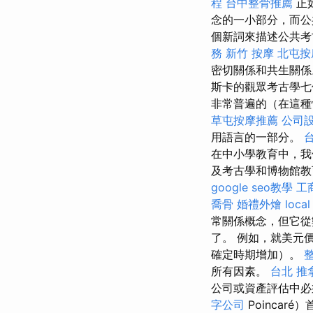
程
台中整骨推薦
正
念的一小部分，而公
個新詞來描述公共考
務
新竹 按摩
北屯按
密切關係和共生關
斯卡的觀眾考古學七
非常普遍的（在這種
草屯按摩推薦
公司
用語言的一部分。
在中小學教育中，我
及考古學和博物館教
google seo教學
工
喬骨
婚禮外燴
local
常關係概念，但它從
了。 例如，就美元
確定時期增加）。
所有因素。
台北 推
公司或資產評估中必
字公司
Poincaré