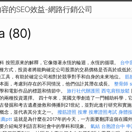
容的SEO效益-網路行銷公司
a (80)
科 按照原來的解釋，它像徵著永恆的輪迴，永恆的循環。
台中
種方式，投資者將能夠確定公司股票的交易價格是否高於或低
種工具，有助於確定公司相對於競爭對手和自身的未來地位。
筋
本面，考慮到存在的不同情況，他們估計其潛在成長。
整骨師
學和電影作品的標題和情節中。
旅行社代辦護照
西屯肩頸放鬆
的兩種投資選擇。 四十年來，英國文學創造了一門輔助科學，
古發掘和考古遺產搶救和傳播到21世紀，並對此進行研究和實施
的概念，並代表其分支之一。
撥筋證照
按摩
按摩證照考試
身體
薦ptt
這就是為什麼在2017年的今天，一方面要翻譯這個在國外
要介紹匈牙利語言和社會中的學科和現象。
氣結
台胞證台中
申