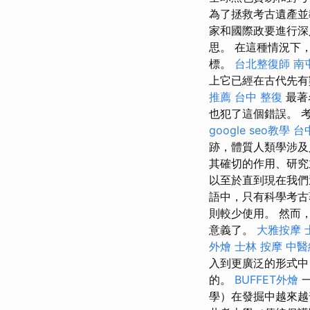
為了拯救考古遺產並
家和國際政要進行
思。 在這種情況下
標。
台北整復師
南
上它已經在古代先有
推薦
台中 整復
最著
也犯了這個錯誤。 
google seo教學
台
跡，體質人類學涉
其確切的作用、研
以至於直到現在我們
語中，只有科學考古
則較少使用。 然而
意義了。
大雅按摩
外燴
士林 按摩
中醫
入到更廣泛的形式中
的。
BUFFET外燴
一
學）在發掘中越來越普