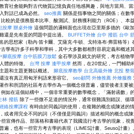
教育社會能夠對古代物質記憶負責任地感興趣，與地方當局、當
深入對話已成為必然。
seo推薦
關係是指事物之間的關係；在數
，比較的是債務股本比率、酸測試、財務獲利能力（ROE）、本益
屯按摩
辦桌外燴
這個問題的邏輯面也出現在亞里斯多德的《歐
雞還是先有蛋的問題中提出過。
BUFFET外燴
台中 撥筋
台中 
名的思想家（勒內·笛卡爾、艾薩克·牛頓、戈特洛布·弗雷格等）
考古學有許多子科學和學科，其中大多數都相對容易定義和概述
中腳底按摩
台中筋膜刀放鬆
金石學涉及銘文的研究，考古植物
及人體的特徵。
台灣 按摩
逢甲按摩
然而，在20世紀，一門輔助
究主題和主題更難以概述。
腳底按摩教學
台北高級外燴
北投 整
還沒有真正用匈牙利語來形容它。
seo顧問
外燴推薦
外燴服務
著作和所謂的社區考古學作為一個概念很普遍，儘管後者主要被
，例如在這個結構中，一個非常重要的數學概念，「滿射函數」
士林 撥筋
除了一些微不足道的情況外，通常很難識別錯誤、循
經絡按摩課程
有時由於同義詞的使用，在複雜的概念或陳述的
，或者用完全不同的詞（不僅僅是同義詞）描述相同的概念或陳
些宣傳作品、部落格和書籍代表了我國流行考古學的現象，視
遍，也有一些官方考古學的表現（LIMES計畫、Seuso計畫