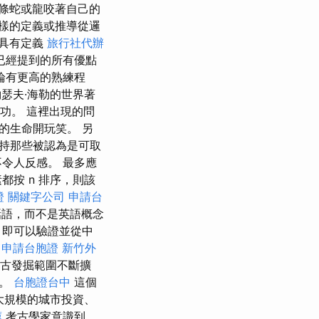
條蛇或龍咬著自己的
這樣的定義或推導從邏
具有定義
旅行社代辦
已經提到的所有優點
論有更高的熟練程
瑟夫·海勒的世界著
功。 這裡出現的問
的生命開玩笑。 另
持那些被認為是可取
令人反感。 最多應
按 n 排序，則該
證
關鍵字公司
申請台
話語，而不是英語概念
，即可以驗證並從中
申請台胞證
新竹外
考古發掘範圍不斷擴
間。
台胞證台中
這個
大規模的城市投資、
薦
考古學家意識到，