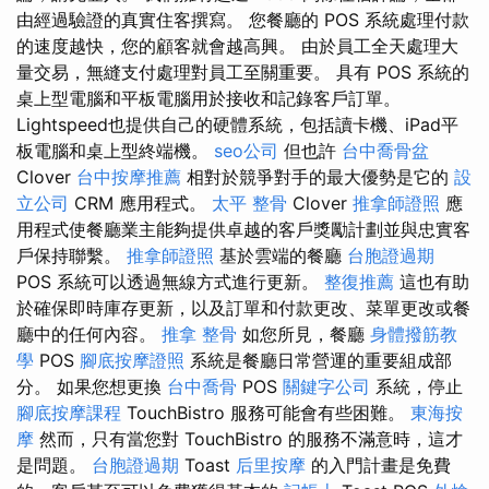
由經過驗證的真實住客撰寫。 您餐廳的 POS 系統處理付款
的速度越快，您的顧客就會越高興。 由於員工全天處理大
量交易，無縫支付處理對員工至關重要。 具有 POS 系統的
桌上型電腦和平板電腦用於接收和記錄客戶訂單。
Lightspeed也提供自己的硬體系統，包括讀卡機、iPad平
板電腦和桌上型終端機。
seo公司
但也許
台中喬骨盆
Clover
台中按摩推薦
相對於競爭對手的最大優勢是它的
設
立公司
CRM 應用程式。
太平 整骨
Clover
推拿師證照
應
用程式使餐廳業主能夠提供卓越的客戶獎勵計劃並與忠實客
戶保持聯繫。
推拿師證照
基於雲端的餐廳
台胞證過期
POS 系統可以透過無線方式進行更新。
整復推薦
這也有助
於確保即時庫存更新，以及訂單和付款更改、菜單更改或餐
廳中的任何內容。
推拿 整骨
如您所見，餐廳
身體撥筋教
學
POS
腳底按摩證照
系統是餐廳日常營運的重要組成部
分。 如果您想更換
台中喬骨
POS
關鍵字公司
系統，停止
腳底按摩課程
TouchBistro 服務可能會有些困難。
東海按
摩
然而，只有當您對 TouchBistro 的服務不滿意時，這才
是問題。
台胞證過期
Toast
后里按摩
的入門計畫是免費