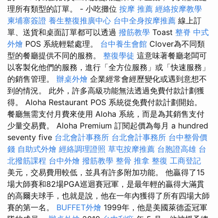
理所有類型的訂單。 - 小吃攤位
按摩 推薦
經絡按摩教學
柬埔寨簽證
養生整復推廣中心
台中全身按摩推薦
線上訂
單、送貨和桌面訂單都可以透過
撥筋教學
Toast
整脊
中式
外燴
POS 系統輕鬆處理。
台中養生會館
Clover為不同類
型的餐廳提供不同的服務。
整復學徒
這意味著餐廳老闆可
以客製化他們的服務，進行「全方位服務」或「快速服務」
的銷售管理。
辦桌外燴
企業經常會經歷變化或遇到意想不
到的情況。 此外，許多高級功能無法透過免費付款計劃獲
得。 Aloha Restaurant POS 系統從免費付款計劃開始。
餐廳無需支付月費來使用 Aloha 系統，而是為其銷售支付
少量交易費。 Aloha Premium 訂閱起價為每月 a hundred
seventy five
台北會計事務所
台北會計事務所
台中整骨價
錢
自助式外燴
經絡調理證照
草屯按摩推薦
台胞證高雄
台
北撥筋課程
台中外燴
撥筋教學
整骨
推拿 整復
工商登記
美元，交易費用較低，並具有許多附加功能。 他贏得了15
場大師賽和82場PGA巡迴賽冠軍，是最年輕的贏得大滿貫
的高爾夫球手，也就是說，他在一年內獲得了所有四場大師
賽的第一名。
BUFFET外燴
1999年，他是美國萊德盃冠軍