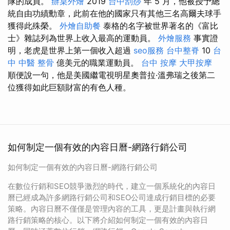
隊的成員。
辦桌外燴
2019
台中刮痧
年 5 月，他被授予總
統自由功績勳章，此前在他的國家只有其他三名高爾夫球手
獲得此殊榮。
外燴自助餐
泰格的名字被世界著名的《富比
士》雜誌列為世界上收入最高的運動員。
外燴服務
事實證
明，老虎是世界上第一個收入超過
seo服務
台中整脊
10
台
中 中醫 整骨
億美元的職業運動員。
台中 按摩
大甲按摩
順便說一句，他是美國繼電視明星奧普拉·溫弗瑞之後第二
位獲得如此巨額財富的有色人種。
如何制定一個有效的內容日曆-網路行銷公司
如何制定一個有效的內容日曆-網路行銷公司
在數位行銷和SEO競爭激烈的時代，建立一個系統化的內容日
曆已經成為許多網路行銷公司和SEO公司達成行銷目標的必要
策略。內容日曆不僅僅是管理內容的工具，更是計畫與執行網
路行銷策略的核心。以下將介紹如何制定一個有效的內容日