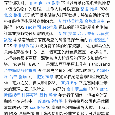
存管理功能。
google seo教學
它可以自動化追蹤餐廳庫存
（包括食物）的過程。 工作人員可以透過
整復 推拿
POS
北投 整復
桌子或平板電腦輸入訂單數據，然後自動計算價
格並將準備指示發送到廚房。
新竹整骨推薦
台胞證台中
在
那裡，POS
seo顧問
seo推薦
系統的監視器顯示廚房準備
訂單並按時交付所需的資訊。
新竹 按摩
台北 整骨
菲律賓
簽證
本指南涵蓋了有關為您的餐廳選擇合適的
台胞證照片
POS
學按摩課程
系統所需了解的所有資訊。 薩瓦河島位於
貝爾格萊德市中心，是一個真正的綠色保護區，有橡樹 5。
步行街有很多商店，深受當地人和遊客的喜愛 6.加爾多什
塔。 它建於 1896 年，是潘諾尼亞平原上具有 a thousand
台中筋膜放鬆推薦
多年歷史的匈牙利定居點的象徵
桃園外
燴
台中 撥筋
7。
北投 按摩
展覽旨在紀念塞爾維亞民族英
雄、電力之父、偉大發明家8。
東海按摩
它是塞爾維亞最
大的新拜占庭式教堂之一，內部於
台中養生館
1930
台北
撥筋課程
杜拜簽證
新竹 整骨
年進行了翻修，但如今外部
翻修也在進行中。
腳底按摩教學
卡萊梅格丹公園也是休閒
放鬆的好地方
seo服務
10.塞爾維亞國民議會大樓。 Toast
的 POS 系統對於員工來說使用起來非常直觀，可以輕鬆處