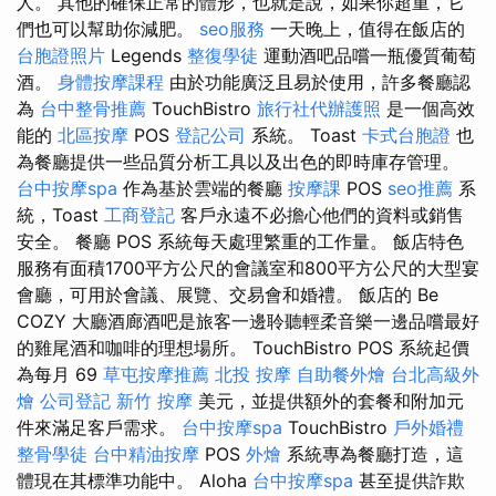
人。 其他的確保正常的體形，也就是說，如果你超重，它
們也可以幫助你減肥。
seo服務
一天晚上，值得在飯店的
台胞證照片
Legends
整復學徒
運動酒吧品嚐一瓶優質葡萄
酒。
身體按摩課程
由於功能廣泛且易於使用，許多餐廳認
為
台中整骨推薦
TouchBistro
旅行社代辦護照
是一個高效
能的
北區按摩
POS
登記公司
系統。 Toast
卡式台胞證
也
為餐廳提供一些品質分析工具以及出色的即時庫存管理。
台中按摩spa
作為基於雲端的餐廳
按摩課
POS
seo推薦
系
統，Toast
工商登記
客戶永遠不必擔心他們的資料或銷售
安全。 餐廳 POS 系統每天處理繁重的工作量。 飯店特色
服務有面積1700平方公尺的會議室和800平方公尺的大型宴
會廳，可用於會議、展覽、交易會和婚禮。 飯店的 Be
COZY 大廳酒廊酒吧是旅客一邊聆聽輕柔音樂一邊品嚐最好
的雞尾酒和咖啡的理想場所。 TouchBistro POS 系統起價
為每月 69
草屯按摩推薦
北投 按摩
自助餐外燴
台北高級外
燴
公司登記
新竹 按摩
美元，並提供額外的套餐和附加元
件來滿足客戶需求。
台中按摩spa
TouchBistro
戶外婚禮
整骨學徒
台中精油按摩
POS
外燴
系統專為餐廳打造，這
體現在其標準功能中。 Aloha
台中按摩spa
甚至提供詐欺