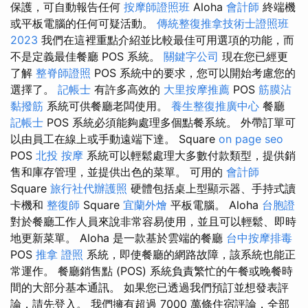
保護，可自動報告任何
按摩師證照班
Aloha
會計師
終端機
或平板電腦的任何可疑活動。
傳統整復推拿技術士證照班
2023
我們在這裡重點介紹並比較最佳可用選項的功能，而
不是定義最佳餐廳 POS 系統。
關鍵字公司
現在您已經更
了解
整脊師證照
POS 系統中的要求，您可以開始考慮您的
選擇了。
記帳士
有許多高效的
大里按摩推薦
POS
筋膜沾
黏撥筋
系統可供餐廳老闆使用。
養生整復推廣中心
餐廳
記帳士
POS 系統必須能夠處理多個點餐系統。 外帶訂單可
以由員工在線上或手動遠端下達。 Square
on page seo
POS
北投 按摩
系統可以輕鬆處理大多數付款類型，提供銷
售和庫存管理，並提供出色的菜單。 可用的
會計師
Square
旅行社代辦護照
硬體包括桌上型顯示器、手持式讀
卡機和
整復師
Square
宜蘭外燴
平板電腦。 Aloha
台胞證
對於餐廳工作人員來說非常容易使用，並且可以輕鬆、即時
地更新菜單。 Aloha 是一款基於雲端的餐廳
台中按摩排毒
POS
推拿 證照
系統，即使餐廳的網路故障，該系統也能正
常運作。 餐廳銷售點 (POS) 系統負責繁忙的午餐或晚餐時
間的大部分基本通訊。 如果您已透過我們預訂並想發表評
論，請先登入。 我們擁有超過 7000 萬條住宿評論，全部