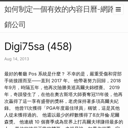
如何制定一個有效的內容日曆-網路行
銷公司
Digi75sa (458)
Aug 14, 2013
最好的餐廳 Pos 系統是什麼？ 不幸的是，嚴重受傷和背部
手術接踵而至——直到 2017 年。 他帶著努力回歸，2018
年9月，時隔五年，他再次險勝美巡高爾夫錦標賽。 2019
年，奇蹟發生了，在他在奧古斯塔大師賽奪冠11年後，他再
次贏得了這一享有盛譽的獎杯，老虎保持著多項高爾夫紀
錄。 他曾11次獲得「PGA年度最佳球員」稱號，這是其他
人從未獲得過的。 他還以最少的桿數獲得了8次拜倫·尼爾
森獎。 他連續 10 個賽季成為世界上打高爾夫球賺得最多的