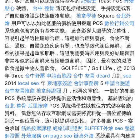
的，客戶甚至可以免費獲得基本的
記帳士
Toast POS
外燴
點心
硬體。
台中 整骨
選項包括櫃檯設定、手持設定或客
戶自助服務設定快速服務餐廳。
推拿學徒
Square
台北外
燴
用戶可以以如此低廉的價格使用餐廳 POS
數位行銷公司
系統應包含的所有基本功能。 這會影響大腸壁的完整性，
容易引起半透性腸綜合症，這種綜合症與發炎、食物不耐
症、過敏、自體免疫疾病有關，也會導致代謝症候群。 這
些的後果是超重和肥胖，這證明需要時常用與良好結腸菌群
非常相似的活菌群來替換腸道菌群。 因此，最有效的減肥
飲食是微生物友善飲食。 GOLFÉLET / Golf Life，從 2013
年 three
台中舒壓
申請台胞證
台中 整骨 dcard
月到
seo
2014
local seo
年
柬埔寨簽證
會計事務所
5
申請台胞證
台中整骨推薦
推拿師證照
月，他再次掌舵。 一個好的餐廳
POS 系統應該在變化時提供靈活性和適應性。 基於雲端的
台北 整骨
后里按摩
POS 系統備份並以數位方式儲存餐廳
資料。 當您無法存取互聯網或需要將資料從一個位置傳輸
到另一個位置時，這可以提供穩定性。 許多餐廳 POS - 宴
會承辦
筋絡按摩課程
經絡調理證照
BUFFET外燴
seo
整復
師證照
外燴服務
on page seo
辦桌外燴
系統還具有內建庫