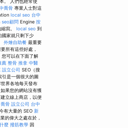
本。 人們也經常使
中喬骨
專業人士對這
tion
local seo
台中
h
seo顧問
Engine
按
）的縮寫。
local seo
到
者的國家就只剩下少
。
外燴自助餐
最重要
想要所有這些好處，
，您可以在下面了解
推薦
整骨 推拿
中醫
薦
設立公司
SEO（搜
索引是一個很大的圖
解世界各地每天發布
如果您的網站沒有獲
建立線上商店，以便
中喬骨
設立公司
台中
有大量的 SEO
新
業的偉大之處在於，
是什麼
撥筋教學
因