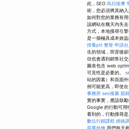
此，SEO
烏日按摩
術，您必須將其納
如何對您的業務有用
該網站在幾天內失去了 
方式，本地搜尋引擎
是一個極具成本效益的解決
排毒ptt
整骨
申請台
生的領域，而背後
但也會遇到銷售社交
圖表包含 web optim
可見性是必要的。
s
站的因素）和頁面外
例可能更高，即使
事務所
seo推薦
筋
實的事實，應該鼓勵
Google 的行
看到的，行動搜尋是主要的
數位行銷課程
經絡
苗栗外燴
我們每天