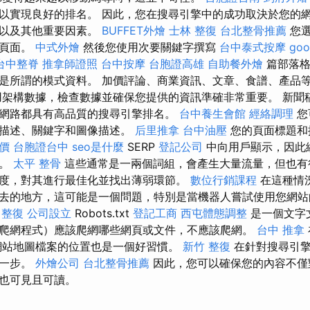
以實現良好的排名。 因此，您在搜尋引擎中的成功取決於您的
量以及其他重要因素。
BUFFET外燴
士林 整復
台北整骨推薦
您選
位頁面。
中式外燴
然後您使用次要關鍵字撰寫
台中泰式按摩
goo
台中整脊
推拿師證照
台中按摩
台胞證高雄
自助餐外燴
篇部落格
是所謂的模式資料。 加價評論、商業資訊、文章、食譜、產品
用架構數據，檢查數據並確保您提供的資訊準確非常重要。 新聞
網路都具有高品質的搜尋引擎排名。
台中養生會館
經絡調理
您
、描述、關鍵字和圖像描述。
后里推拿
台中油壓
您的頁面標題和
價
台胞證台中
seo是什麼
SERP
登記公司
中向用戶顯示，因此
要。
太平 整骨
這些通常是一兩個詞組，會產生大量流量，但也有
度，對其進行最佳化並找出薄弱環節。
數位行銷課程
在這種情
去的地方，這可能是一個問題，特別是當機器人嘗試使用您網站
 整復
公司設立
Robots.txt
登記工商
西屯體態調整
是一個文字
爬網程式）應該爬網哪些網頁或文件，不應該爬網。
台中 推拿
網站地圖檔案的位置也是一個好習慣。
新竹 整復
在針對搜尋引擎
第一步。
外燴公司
台北整骨推薦
因此，您可以確保您的內容不僅
也可見且可讀。