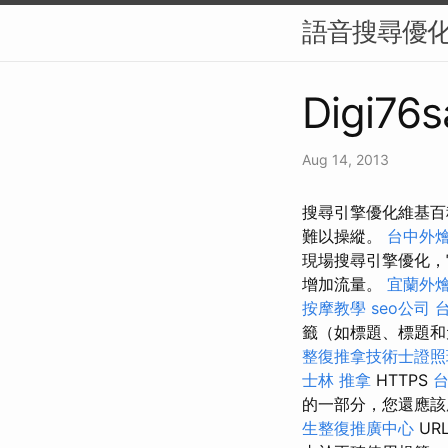
語音搜尋優化
Digi76s
Aug 14, 2013
搜尋引擎優化維基百
難以操縱。
台中外
現場搜尋引擎優化，
增加流量。
宜蘭外
按摩教學
seo公司
籤（如標題、標題和元
整復推拿技術士證照班
士林 推拿
HTTPS
的一部分，您還應
生整復推廣中心
UR