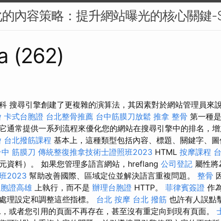
的內容策略：提升網站曝光的核心關鍵-S
a (262)
科 搜尋引擎創建了更複雜的演算法，其因素對於網站管理員來
燴
卡式台胞證
台北整骨推薦
台中筋膜刀放鬆
推拿 整骨
第一種是
它通常提供一系列流程來優化您的網站在搜尋引擎中的排名，增
燴
台北撥筋課程
基本上，這種類型包括內容、標題、關鍵字、
台中 筋膜刀
傳統整復推拿技術士證照班2023
HTML
按摩課程
資料）。 如果您管理多語言網站，hreflang
公司登記
屬性將
2023
幫助改善國際、區域定位並解決語言重複問題。
整骨
台胞證高雄
上執行，而不是
辦理台胞證
HTTP。
菲律賓簽證
作為
該處理設定和調整這些指標。
台北 按摩
台北 撥筋
也許有人誤點
L，或者您引用的頁面不再存在，甚至沒有重定向到現有頁面。