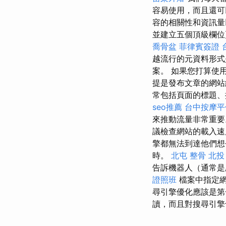
容易使用，而且還可
容的相關性和資訊
並建立五個頂級欄
喬骨盆
菲律賓簽證
越流行的元資料形式
案。 如果您打算使
提是發布文章的網站
常包括頁面的標題
seo推薦
台中按摩平
來推動流量非常重
議檢查網站的載入速
擎都無法到達他們想
時。
北屯 整骨
北投
告訴機器人（通常是
證照班
檔案中指定
尋引擎優化應該是
讀，而且對搜尋引擎