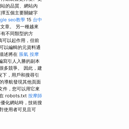
網站的品質、網站內
擇五個主要關鍵字
gle seo教學
15
台中
文章。 另一種越來
等有不同類型的方
稿可以起作用，但前
可以編輯的元資料通
描述將在
脹氣 按摩
編寫引人入勝的副本
很多競爭。 因此，建
況下，用戶和搜尋引
的導航發現其他頁面
文件，您可以用它來
在 robots.txt
按摩師
優化網站時，技術搜
對使用者可見且可