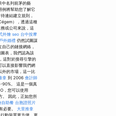
果中名列前茅的藝
用例將幫助您了解它
對待連結建立規則，
 Cégem），透過這種
業務或公司來說，這
式外燴
seo
台中按摩
戶外婚禮
仍然試圖謀
立自己的鏈接網絡，
個圖表，我們認為該
，這對於搜尋引擎的
可以直接影響我們網
以外的市場，這一比
推拿
到 2006
會計師
5-90%。 這是一個真
EO，您可以使用
方。 因此，正如您所
燴自助餐
台胞證照片
有必要。
大里推拿
行動裝置更方便、更