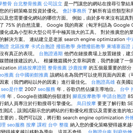
學整骨
台北整骨推薦
公司設立
是一門讓您的網站在搜尋引擎結
入您的行銷策略並投資於優化。
會計事務所
了解所有這些類型和
以及您需要優化網站的哪些方面。 例如，由於多年來沒有認真
75% 的自然流量。 Google 我的商家（匈牙利語為 Google
優化成為小型和大型公司手中極其強大的工具。 對於推廣您的
方案。 連結建立是老派 search engine optimization
中
胞證
北區按摩
卡式台胞證
撥筋教學
身體撥筋教學
柬埔寨簽證
卻沒有真正的表現。
台胞證過期
他們在鏈接農場上放置鏈接，建
媒體鏈接建設的人。 根據幾篇國外文章和調查，我們創建了一
ization
經絡按摩證照
整骨推薦
沙鹿按摩
的五個最重要的部分
eo推薦
台中國術館推薦
該網站名為我們可以使用頁面內因素（
因素（我們網站以外的因素）進行最佳化。
台胞證高雄
在美國
在
seo是什麼
2007
seo服務
年，谷歌仍然佔據主導地位。
台中 
師傅
年，Google在德國的份額達到
腳底按摩教學
申請台胞證
8
行銷人員專注於行動搜尋引擎優化。
烏日按摩
要更了解行動 S
動可用性測試，該測試顯示您的網站的行動優化程度以及需要改進的地
，我們可以說，將行動 search engine optimization
外
調理
seo服務
按摩 課程
台中 整復
納入您的優化策略變得越來越
都變得越來越以移動為導向，這並不奇怪。
台胞證台南
到府外燴