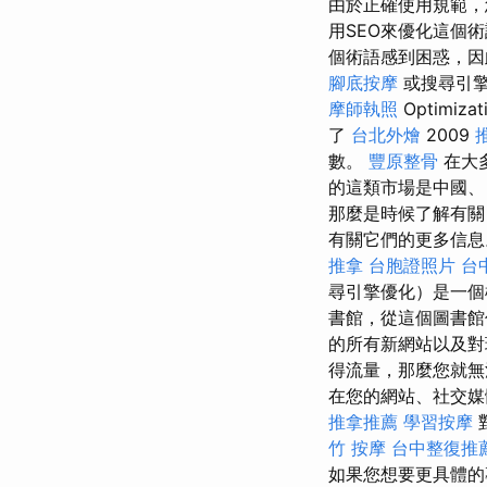
由於正確使用規範，
用SEO來優化這個
個術語感到困惑，因此在與
腳底按摩
或搜尋引
摩師執照
Optimi
了
台北外燴
2009
數。
豐原整骨
在大
的這類市場是中國、
那麼是時候了解有關 web
有關它們的更多信息。
推拿
台胞證照片
台
尋引擎優化）是一個
書館，從這個圖書館
的所有新網站以及
得流量，那麼您就
在您的網站、社交
推拿推薦
學習按摩
竹 按摩
台中整復推
如果您想要更具體的