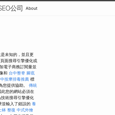
EO公司
About
說是未知的，並且更
頁面搜尋引擎優化或
加電子商務訂閱量並
圖像和
台中整脊
腳底
台中按摩排毒推薦
標
為您提供協助。
傳統
因此您的網站必須在
技術搜尋引擎優化
擊並輸入了錯誤的
養
士林 整復
中式外燴