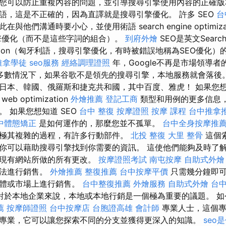
您可以防止重複內容的問題，並引導搜尋引擎使用內容的正確版
術語，這是不正確的，因為直譯就是搜尋引擎優化。 許多 SEO
台
他們溝通時要小心，並使用術語 search engine optimiza
擎優化（而不是這些字詞的組合）。
到府外燴
SEO是英文Searc
zation（匈牙利語，搜尋引擎優化，有時被錯誤地稱為SEO優化
推拿學徒
seo服務
經絡調理證照
年，Google不再是市場領導
多數情況下，如果谷歌不是領先的搜尋引擎，本地服務就會落後
日本、韓國、俄羅斯和捷克共和國，其中百度、雅虎！ 如果您
 optimization
外燴推薦
登記工商
類型和用例的更多信息
 如果您想知道 SEO
台中 整復
按摩證照
按摩 課程
台中推拿
中體態矯正
是如何運作的，那麼您並不孤單。
台中全身按摩推
極其複雜的過程，有許多行動部件。
北投 整復
大里 整骨
這個
你可以藉助搜尋引擎找到你需要的資訊。 這使他們能夠及時了
對現有網站所做的所有更改。
按摩證照考試
南屯按摩
自助式外燴
無法進行銷售。
外燴推薦
整復推薦
台中按摩平價
只需幾分鐘即可
媒體或市場上進行銷售。
台中整復推薦
外燴服務
自助式外燴
台
對於本地企業來說，本地或本地行銷是一個極為重要的議題。 如今
薦
按摩師證照
台中按摩店
台胞證高雄
會計師
專業人士，這個專
專業，它可以讓您探索不同的分支並獲得更深入的知識。
seo