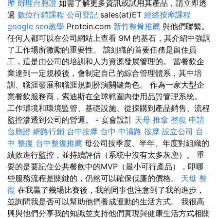
摩
辦理台胞證
如需了解更多資訊或試用其產品，請立即透
過
數位行銷課程
公司登記
sales(at)ET
經絡按摩課程
google seo教學
Protein.com
新竹整骨推薦
與他們聯繫。
任何人都可以在公司網站上查看 9M 的基石，其介紹中強調
了工作場所激勵的重要性。 該組織的首要任務是留住員
工，這是由公司的培訓和人力資源發展管理的。 當餐飲企
業達到一定規模後，會制定自己的綜合管理體系，其中培
訓、職涯發展和職涯規劃扮演關鍵角色。 作為一家大型企
業餐飲服務商，索迪斯在全球範圍內使用品質管理系統。
工作環境和環境監管、基礎設施、從採購到產品銷售、流程
監控滲透到公司的營運。 - 宴會設計
天母 推拿
整復
申請
台胞證
網路行銷
台中按摩
台中 中清路 按摩
設立公司
台
中 整復
台中整復推薦
母公司按季度、半年、年度對組織的
績效進行監控，並持續評估（系統中沒有太多灰塵）。 重
要的是要記住公共餐飲中的MVP（最小可行產品），即哪
些服務流程是關鍵的，仍然可以確保低廉的價格。
天母 整
復
在我贏了幾場比賽後，我的同事也注意到了我的進步，
並詢問我是否可以幫助他們養成運動的生活方式。 我很高
興與他們分享我的知識並支持他們實現與健康生活方式相關