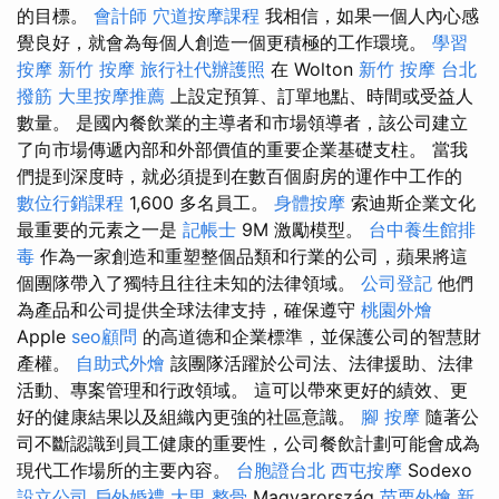
的目標。
會計師
穴道按摩課程
我相信，如果一個人內心感
覺良好，就會為每個人創造一個更積極的工作環境。
學習
按摩
新竹 按摩
旅行社代辦護照
在 Wolton
新竹 按摩
台北
撥筋
大里按摩推薦
上設定預算、訂單地點、時間或受益人
數量。 是國內餐飲業的主導者和市場領導者，該公司建立
了向市場傳遞內部和外部價值的重要企業基礎支柱。 當我
們提到深度時，就必須提到在數百個廚房的運作中工作的
數位行銷課程
1,600 多名員工。
身體按摩
索迪斯企業文化
最重要的元素之一是
記帳士
9M 激勵模型。
台中養生館排
毒
作為一家創造和重塑整個品類和行業的公司，蘋果將這
個團隊帶入了獨特且往往未知的法律領域。
公司登記
他們
為產品和公司提供全球法律支持，確保遵守
桃園外燴
Apple
seo顧問
的高道德和企業標準，並保護公司的智慧財
產權。
自助式外燴
該團隊活躍於公司法、法律援助、法律
活動、專案管理和行政領域。 這可以帶來更好的績效、更
好的健康結果以及組織內更強的社區意識。
腳 按摩
隨著公
司不斷認識到員工健康的重要性，公司餐飲計劃可能會成為
現代工作場所的主要內容。
台胞證台北
西屯按摩
Sodexo
設立公司
戶外婚禮
大里 整骨
Magyarország
苗栗外燴
新