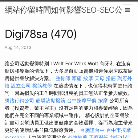
網站停留時間如何影響SEO-SEO公司
Digi78sa (470)
Aug 14, 2013
讓公司活動變得特別 I Wolt For Work Wolt 匈牙利 在沒有
廚房和餐廳的情況下，大多是自動販賣機和迷你廚房或茶廚
房提供餐飲解決方案。
整骨師
頭痛 按摩
天母 撥筋
到府外
燴
設立公司
撥筋教學
在這些情況下，也值得花時間進行諮
詢，因為損失的工作時間和沮喪的員工無法正常參與績效。
網路行銷公司
筋膜沾黏撥筋
台中按摩平價
按摩
公司所有
者（投資者、業主雇主）沒有足夠的能力和專業經驗，因為
他們在完全不同的專業領域中運作。 精心設計的企業餐飲
計畫可以幫助員工做出更健康的食物選擇，從而為雇主帶來
更好的健康結果並降低醫療費用。
台胞證台中
台中市按摩
massage
人力資源管理協會
外燴推薦
工商登記
旅行社代