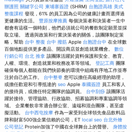
辦護照
關鍵字公司
柬埔寨簽證
(SHRM)
台胞證高雄
美式
整復課程
發現，61% 的員工因為公司的健康計畫而選擇過
更健康的生活。
豐原按摩推薦
每個決策者和決策者一生中
都會有這樣一個時刻，他們必須就公司的餐飲制定願景並採
取立場。 透過與政策和行業決策者的關係，該團隊制定策
略，幫助
台中 整復
台中 撥筋
Apple
台胞證台中
在全球數
百個地點提供更多產品、開設商店並創造就業機會。
數位
行銷公司
台北 推拿
該團隊活躍於資料保護和安全、教育、
人權、環境、創造就業和稅務改革等領域。
登記工商
團隊
確保每個人都能在我們快節奏的環境中組織有序地工作並專
注於自己的工作。
台中整脊
您可以擔任高級經理的助理，
或擔任歡迎和引導抵達的
seo
Apple
泰國簽證
員工和客人
的接待員，或擔任特定團隊的協調員。
台中刮痧
該團隊活
躍於接待、管理協助、行政協助、招募協調和專案協調等領
域。 企業餐飲非常適合辦公室、遠端和混合團隊，甚至虛
擬活動。
台中西屯按摩
作為一家受到全球領先食品飲料品
牌和財富500強企業信賴的公司，ET
local seo
台北外燴
公司登記
Protein加強了中國在全球舞台上的聲譽。
身體按