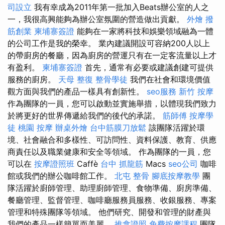
司設立
我有幸成為2011年第一批加入Beats辦公室的人之
一，我很高興能夠為辦公室氛圍的營造做出貢獻。
外燴
撥
筋創業
柬埔寨簽證
能夠在一家將科技和娛樂領域融為一體
的公司工作是我的榮幸。 業內建議開設可容納200人以上
的帶廚房的餐廳，因為廚房的營運只有在一定客流量以上才
有盈利。
柬埔寨簽證
首先，通常有必要或建議創建可提供
服務的廚房。
天母 整復
整骨學徒
我們在社會和環境價值
觀方面與我們的產品一樣具有創新性。
seo服務
新竹 按摩
作為團隊的一員，您可以啟動並實施舉措，以體現我們致力
於將更好的世界傳遞給我們的後代的承諾。
筋師傅
按摩學
徒
桃園 按摩
辦桌外燴
台中筋膜刀放鬆
該團隊活躍於環
境、社會融合和多樣性、可訪問性、資料保護、教育、供應
商責任以及職業健康和安全等領域。 作為團隊的一員，您
可以在
按摩證照班
Caffè
台中 抓龍筋
Macs
seo公司
咖啡
館或我們的辦公咖啡館工作。
北屯 整骨
腳底按摩教學
團
隊活躍於廚師管理、助理廚師管理、食物準備、廚房準備、
餐廳管理、監督管理、咖啡廳服務員服務、收銀服務、專案
管理和特殊團隊等領域。 他們研究、開發和管理的財產與
我們的產品一樣簡單而美麗。
推拿證照
免費按摩課程
團隊