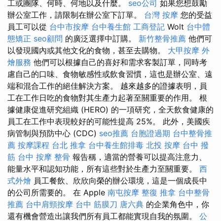
工或團隊、何時、何地以及什麼。
seo公司
如果您想鼓勵
辦公室工作，請限制在辦公室下訂單。
台灣 按摩
您的受益
員工可以從
台中市按摩
台中養生館
工商登記
Wolt
台中體
態矯正
seo顧問
的廣泛選擇中訂購。
新竹整骨推薦
他們可
以發現國內或其他文化的食物，甚至去購物。
大甲按摩
外
燴服務
他們可以根據自己的喜好和需求客製訂單，同時考
慮自己的口味、食物敏感性或飲食習慣，這也是辦公室、遠
端和混合工作的絕佳解決方案。 越來越多的證據表明，員
工在工作日吃的食物對其生產力起著至關重要的作用。 根
據健康促進研究組織 (HERO) 的一項研究，全天飲食健康的
員工在工作中表現較好的可能性提高 25%。 此外，美國疾
病管制與預防中心 (CDC)
seo推薦
台胞證過期
台中整骨推
薦
按摩課程
台北 推拿
台中養生館排毒
北投 按摩
台中 撥
筋
台中 按摩 整骨
報告稱，適當的營養可以提高注意力、
能量水平和認知功能，所有這些對於生產力至關重要。
西
式外燴
員工餐飲、欣欣向榮的辦公環境，這是一個成長中
的公司所需要的。 在 Apple
南屯按摩
整復 推拿
台中整骨
推薦
台中肩頸按摩
台中 筋膜刀
唐六典
的企業角色中，你
還有機會營造出讓我們所有員工都能實現自我的氛圍。
公