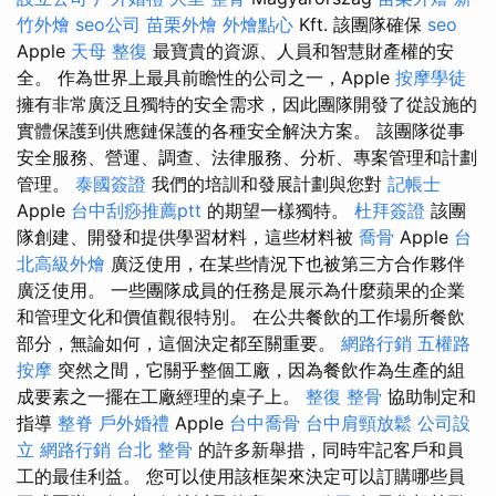
竹外燴
seo公司
苗栗外燴
外燴點心
Kft. 該團隊確保
seo
Apple
天母 整復
最寶貴的資源、人員和智慧財產權的安
全。 作為世界上最具前瞻性的公司之一，Apple
按摩學徒
擁有非常廣泛且獨特的安全需求，因此團隊開發了從設施的
實體保護到供應鏈保護的各種安全解決方案。 該團隊從事
安全服務、營運、調查、法律服務、分析、專案管理和計劃
管理。
泰國簽證
我們的培訓和發展計劃與您對
記帳士
Apple
台中刮痧推薦ptt
的期望一樣獨特。
杜拜簽證
該團
隊創建、開發和提供學習材料，這些材料被
喬骨
Apple
台
北高級外燴
廣泛使用，在某些情況下也被第三方合作夥伴
廣泛使用。 一些團隊成員的任務是展示為什麼蘋果的企業
和管理文化和價值觀很特別。 在公共餐飲的工作場所餐飲
部分，無論如何，這個決定都至關重要。
網路行銷
五權路
按摩
突然之間，它關乎整個工廠，因為餐飲作為生產的組
成要素之一擺在工廠經理的桌子上。
整復 整骨
協助制定和
指導
整脊
戶外婚禮
Apple
台中喬骨
台中肩頸放鬆
公司設
立
網路行銷
台北 整骨
的許多新舉措，同時牢記客戶和員
工的最佳利益。 您可以使用該框架來決定可以訂購哪些員