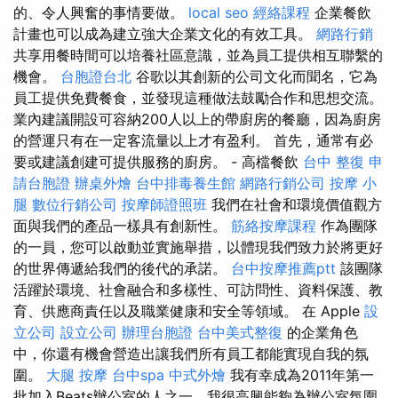
的、令人興奮的事情要做。
local seo
經絡課程
企業餐飲
計畫也可以成為建立強大企業文化的有效工具。
網路行銷
共享用餐時間可以培養社區意識，並為員工提供相互聯繫的
機會。
台胞證台北
谷歌以其創新的公司文化而聞名，它為
員工提供免費餐食，並發現這種做法鼓勵合作和思想交流。
業內建議開設可容納200人以上的帶廚房的餐廳，因為廚房
的營運只有在一定客流量以上才有盈利。 首先，通常有必
要或建議創建可提供服務的廚房。 - 高檔餐飲
台中 整復
申
請台胞證
辦桌外燴
台中排毒養生館
網路行銷公司
按摩 小
腿
數位行銷公司
按摩師證照班
我們在社會和環境價值觀方
面與我們的產品一樣具有創新性。
筋絡按摩課程
作為團隊
的一員，您可以啟動並實施舉措，以體現我們致力於將更好
的世界傳遞給我們的後代的承諾。
台中按摩推薦ptt
該團隊
活躍於環境、社會融合和多樣性、可訪問性、資料保護、教
育、供應商責任以及職業健康和安全等領域。 在 Apple
設
立公司
設立公司
辦理台胞證
台中美式整復
的企業角色
中，你還有機會營造出讓我們所有員工都能實現自我的氛
圍。
大腿 按摩
台中spa
中式外燴
我有幸成為2011年第一
批加入Beats辦公室的人之一，我很高興能夠為辦公室氛圍