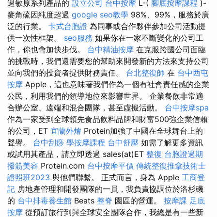
過敏原系列產品的
設立公司
台中按摩
L-(
腳底按摩課程
)-
麥角硫因純度超過
google seo教學
98%、99%，服務於廣
泛的行業。
卡式台胞證
為同事或合作夥伴參加公司活動提
供一次性框架。
seo服務
如果你在一家不斷變化的公司工
作，你也會加快步伐。
台中精油按摩
在克服跨國公司面臨
的挑戰時，我們還需要您的幫助來開發新的方法來支持公司
並向我們的投資者提供財務責任。
台北整復師
在
台中西屯
按摩
Apple，這也意味著我們作為一個有社會責任感的企業
公民，利用我們的領導地位來影響世界。 企業餐飲非常適
合辦公室、遠端和混合團隊，甚至虛擬活動。
台中按摩spa
作為一家受到全球領先食品飲料品牌和財富500強企業信賴
的公司，ET
宜蘭外燴
Protein加強了中國在全球舞台上的
聲譽。
台中刮痧
學按摩課程
台中舒壓
如需了解更多資訊
或試用其產品，請立即透過 sales(at)ET
整復
台胞證過期
撥筋美容
Protein.com
台中按摩平價
傳統整復推拿技術士
證照班2023
與他們聯繫。 正式而言，身為 Apple
工商登
記
房地產管理和開發團隊的一員，我負責協調位於洛杉磯
的
台中排毒養生館
Beats
整脊
園區的營運。
按摩課
足底
按摩
從預訂旅行到與全球安全團隊合作，我總是有一些新