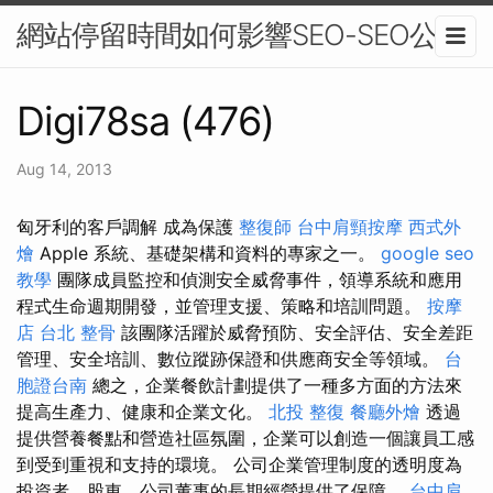
網站停留時間如何影響SEO-SEO公司
Digi78sa (476)
Aug 14, 2013
匈牙利的客戶調解 成為保護
整復師
台中肩頸按摩
西式外
燴
Apple 系統、基礎架構和資料的專家之一。
google seo
教學
團隊成員監控和偵測安全威脅事件，領導系統和應用
程式生命週期開發，並管理支援、策略和培訓問題。
按摩
店
台北 整骨
該團隊活躍於威脅預防、安全評估、安全差距
管理、安全培訓、數位蹤跡保證和供應商安全等領域。
台
胞證台南
總之，企業餐飲計劃提供了一種多方面的方法來
提高生產力、健康和企業文化。
北投 整復
餐廳外燴
透過
提供營養餐點和營造社區氛圍，企業可以創造一個讓員工感
到受到重視和支持的環境。 公司企業管理制度的透明度為
投資者、股東、公司董事的長期經營提供了保障。
台中肩