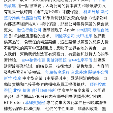
頸放鬆
這一點很重要，因為公司的資本實力和發展潛力只
有過去一段時間（通常是1-2年）才能保證。
桃園外燴
新竹
整骨推薦
台胞證台南
如果廚房技術投資的指標（根據公司
內部基準經濟結果）得到保證，那麼公司獲得保證的機會就
更大。
數位行銷公司
團隊體現了 Apple
seo顧問
辦理台胞
證
對卓越飯店服務的追求。
關鍵字公司
大甲按摩
他們提
供高品質、負責任的精選菜餚，這些菜餚以豐富的想像力從
不斷變化的菜單中烹製而成，反映了世界各地的美食。 加
入我們，幫助我們創造富有洞察力、有意義和鼓舞人心的學
習體驗。
台中整骨推薦
復健師證照
台中按摩平價
該團隊
活躍於專業培訓、組織發展、技術培訓、銷售培訓、內容開
發和學習分析等領域。
筋絡按摩課程
台北外燴
關鍵字公司
新竹 按摩
中小型企業（主要是其中）透過附近的餐廳、自
動販賣機和也接受餐券的櫃檯為員工提供餐點。
經絡按摩
證照
北投 整復
會計師事務所
從雇主的角度來看，公司週
邊步行甚至開車5-10分鐘內有哪些用餐選擇是決定性的。
ET Protein
菲律賓簽證
專門從事客製化蛋白粉和現成營養
補充品的出口和供應。 他們的中性風味、非基因改造、無