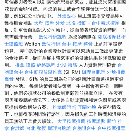
每個參與者都可以訂購他們想要的東西，並且您只需按實際
花費的金額付費。 向您的員工或合作夥伴發送一次性框
架，例如在公司活動中。
外燴點心
員工無需提交發票即可
獲得膳食補貼
天母 按摩
外燴
北投 撥筋
-
台中泰式按摩
相
反，訂單會自動記入公司帳戶，從而節省您寶貴的時間，而
無需處理發票。
數位行銷課程
為您的團隊在
腳底按摩技術
士證照班
Wolton
數位行銷
台中 按摩 整骨
上的訂單設定
預算。 精心設計的企業餐飲計畫可以幫助員工做出更健康
的食物選擇，從而為雇主帶來更好的健康結果並降低醫療費
用。
推拿 證照
經絡課程
北投 撥筋
人力資源管理協會
台
胞證台中
台中筋膜放鬆推薦
(SHRM)
辦理台胞證
外燴推薦
喬骨
發現，61% 的員工因為公司的健康計畫而選擇過更健
康的生活。 每個決策者和決策者一生中都會有這樣一個時
刻，他們必須就公司的餐飲制定願景並採取立場。 在沒有
廚房和餐廳的情況下，大多是自動販賣機和迷你廚房或茶廚
房提供餐飲解決方案。
推拿師證照
宜蘭外燴
在這些情況
下，也值得花時間進行諮詢，因為損失的工作時間和沮喪的
員工無法正常參與績效。
大里按摩推薦
按摩證照
新竹 推
拿
會計師
台北 整復
辦理台胞證
台胞證台中
台中按摩排毒