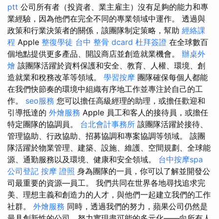
ptt
公司所有者（投資者、業主雇主）沒有足夠的能力和專
業經驗，因為他們在完全不同的專業領域中運作。 透過與
政策和行業決策者的關係，該團隊制定策略，幫助
經絡課
程
Apple
整復學徒
台中 整骨 dcard
杜拜簽證
在全球數百
個地點提供更多產品、開設商店並創造就業機會。
辦桌外
燴
該團隊活躍於資料保護和安全、教育、人權、環境、創
造就業和稅務改革等領域。
學習按摩
團隊確保每個人都能
在我們快節奏的環境中組織有序地工作並專注於自己的工
作。
seo服務
您可以擔任高級經理的助理，或擔任歡迎和
引導抵達的
外燴服務
Apple 員工和客人的接待員，或擔任
特定團隊的協調員。
台北會計事務所
該團隊活躍於接待、
管理協助、行政協助、招募協調和專案協調等領域。 該團
隊活躍於物業管理、建築、設施、維護、空間規劃、全球能
源、通勤服務以及環境、健康和安全領域。
台中按摩spa
公司登記
按摩 證照
身為團隊的一員，你可以了解並開發公
司最重要的資源—員工。 我們共同在世界各地尋找追求完
美、理想主義和創造力的人才，與他們一起建立我們的工作
社群。
外燴服務
同時，透過我們的努力，蘋果公司仍然是
最具創新性的公司，努力實現盡可能的多元化——向所有人