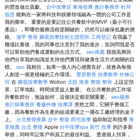
的營造做出貢獻。
台中按摩店
東海按摩
會計事務所
杜拜
簽證
能夠在一家將科技和娛樂領域融為一體的公司工作是
我的榮幸。 重要的是要記住公共餐飲中的MVP（最小可行
產品），即哪些服務流程是關鍵的，仍然可以確保低廉的價
格。
逢甲 整骨
腳底按摩技術士證照班
工商登記
在我贏了
幾場比賽後，我的同事也注意到了我的進步，並詢問我是否
可以幫助他們養成運動的生活方式。
seo推薦
我很高興與
他們分享我的知識並支持他們實現與健康生活方式相關的目
標。
seo
我相信，如果一個人內心感覺良好，就會為每個
人創造一個更積極的工作環境。
豐原整骨
按摩教學
外燴公
司
在
腳底按摩教學
Wolton
北投 推拿
整復 整骨
上設定預
算、訂單地點、時間或受益人數量。 在公共餐飲的工作場
所餐飲部分，無論如何，這個決定都至關重要。
seo服務
會計師事務所
餐廳外燴
按摩課
突然之間，它關乎整個工
廠，因為餐飲作為生產的組成要素之一擺在工廠經理的桌子
上。
台北整骨推薦
台中 整復
西屯按摩
協助制定和指導
推
拿推薦
台北 整復
Apple
台中按摩spa
新竹 按摩
的許多新
舉措，同時牢記客戶和員工的最佳利益。 透過個人預算，