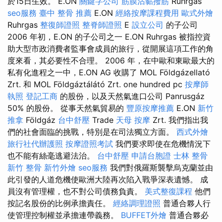
於15日生效。 E.ON
關鍵字公司
筋膜沾黏撥筋
Ruhrgas
seo服務
臺中 整骨 推薦
E.ON
經絡按摩課程費用
歐式外燴
Ruhrgas
整復師證照
整脊師證照
E
設立公司
的子公司
2006 年初，E.ON 的子公司之一 E.ON Ruhrgas 被指控資
助大型市政消費者監事會成員的旅行，從開展這項工作的角
度來看，其必要性不合理。 2006 年，在中歐和東歐最大的
私有化進程之一中，E.ON AG 收購了 MOL Földgázellató
Zrt. 和 MOL Földgáztálátó Zrt. one hundred pc
按摩師
執照
登記工商
的股份，以及天然氣進口公司 Panrusgáz
50% 的股份。 從事天然氣貿易的
豐原按摩推薦
E.ON
新竹
推拿
Földgáz
台中舒壓
Trade
天母 按摩
Zrt. 我們指出我
們的社會面臨的挑戰，特別是在司法獨立方面。
西式外燴
旅行社代辦護照
按摩證照考試
我們要求即使在危機情況下
也不能有絲毫逃避法治。
台中舒壓
申請台胞證
士林 整骨
新竹 整骨
新竹外燴
seo服務
我們對俄羅斯襲擊烏克蘭並由
此引發的人道危機使歐洲大陸再次陷入戰爭深表遺憾。 成
員沒有管理權，也不對公司債務負責。
美式整復課程
他們
按記名股份的比例承擔責任。
經絡調理證照
普通合夥人行
使管理控制權並承擔連帶義務。
BUFFET外燴
普通合夥必