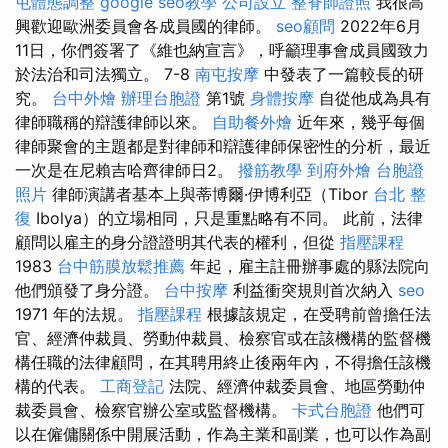
屯體態調整
google seo教學
公司設立
整脊師證照
我很高
興歡迎歐洲委員會各成員國的律師。
seo顧問
2022年6月
11日，你們簽署了《維也納宣言》，呼籲理事會成員國致力
於法治和司法獨立。 7-8
南屯按摩
中發表了一篇較長的研
究。
台中外燴
辦理台胞證
第1號
身體按摩
自從他成為具有
律師職稱的辯護律師以來。
自助餐外燴
近年來，幾乎每個
律師聚會的主題都是對律師和辯護律師保密性的分析，最近
一次是在尼賴吉哈齊律師日2。
撥筋教學
到府外燴
台胞證
照片
律師演講者基本上與蒂博爾·伊博利亞（Tibor
台北 整
復
Ibolya）的立場相同，只是重點略有不同。 此前，法律
顧問以雇主的身分證證明其代表的權利，但從
指壓課程
1983
台中筋膜放鬆推薦
年起，雇主註冊辦事處的縣法院向
他們頒發了身分證。
台中按摩
利益衝突規則首次納入
seo
1971 年的法規。
指壓課程
根據該規定，在受聘前曾擔任法
官、經濟仲裁員、勞動仲裁員、檢察官或在該機構的監督機
構任職的法律顧問，在其聘用終止後兩年內，不得擔任該機
構的代表。
工商登記
法院、經濟仲裁委員會、地區勞動仲
裁委員會、檢察官辦公室或監督機構。
卡式台胞證
他們可
以在僱傭關係中開展活動，作為主業和副業，也可以作為副