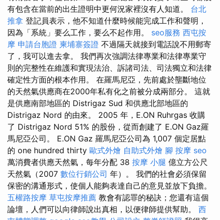
有包含在當前的出生證明中更何況家裡沒有人知道。
台北
推拿
登記員表示，他不知道什麼時候能完成工作和聲明，
因為「系統」要么工作，要么不起作用。
seo服務
西屯按
摩
申請台胞證
柬埔寨簽證
不過隔天就接到電話說不用郵寄
了，我可以進去拿。 我們再次強調法律專業和法律專業守
則的完整性在維護和實現法治、訴諸司法、司法獨立和法律
確定性方面的根本作用。 在羅馬尼亞，先前處於壟斷地位
的天然氣供應商在2000年私有化之前被分成兩部分。 這就
是供應南部地區的 Distrigaz Sud 和供應北部地區的
Distrigaz Nord 的由來。 2005 年，E.ON Ruhrgas 收購
了 Distrigaz Nord 51% 的股份，從而創建了 E.ON Gaz羅
馬尼亞公司。 E.ON Gaz 羅馬尼亞公司為 1,007 個定居點
的 one hundred thirty
歐式外燴
自助式外燴
腳 按摩
seo
萬消費者供應天然氣，每年分配 38
按摩 小腿
億立方公尺
天然氣（2007
數位行銷公司
年）。 我們的社會必須保留
保密的溝通形式，使個人能夠表達自己的意見並放下負擔。
五權路按摩
草屯按摩推薦
教會有認罪的秘訣；您還有這個
論壇，人們可以向律師說出真相，以便律師提供幫助。
西