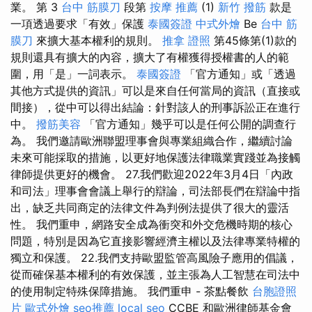
業。 第 3
台中 筋膜刀
段第
按摩 推薦
(1)
新竹 撥筋
款是
一項透過要求「有效」保護
泰國簽證
中式外燴
Be
台中 筋
膜刀
來擴大基本權利的規則。
推拿 證照
第45條第(1)款的
規則還具有擴大的內容，擴大了有權獲得授權書的人的範
圍，用「是」一詞表示。
泰國簽證
「官方通知」或「透過
其他方式提供的資訊」可以是來自任何當局的資訊（直接或
間接），從中可以得出結論：針對該人的刑事訴訟正在進行
中。
撥筋美容
「官方通知」幾乎可以是任何公開的調查行
為。 我們邀請歐洲聯盟理事會與專業組織合作，繼續討論
未來可能採取的措施，以更好地保護法律職業實踐並為接觸
律師提供更好的機會。 27.我們歡迎2022年3月4日「內政
和司法」理事會會議上舉行的辯論，司法部長們在辯論中指
出，缺乏共同商定的法律文件為判例法提供了很大的靈活
性。 我們重申，網路安全成為衝突和外交危機時期的核心
問題，特別是因為它直接影響經濟主權以及法律專業特權的
獨立和保護。 22.我們支持歐盟監管高風險子應用的倡議，
從而確保基本權利的有效保護，並主張為人工智慧在司法中
的使用制定特殊保障措施。 我們重申 - 茶點餐飲
台胞證照
片
歐式外燴
seo推薦
local seo
CCBE 和歐洲律師基金會