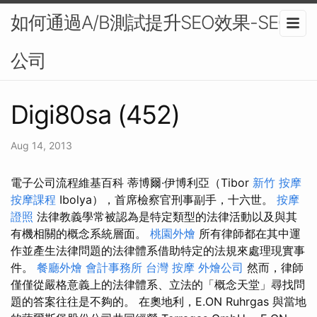
如何通過A/B測試提升SEO效果-SEO
公司
Digi80sa (452)
Aug 14, 2013
電子公司流程維基百科 蒂博爾·伊博利亞（Tibor
新竹 按摩
按摩課程
Ibolya），首席檢察官刑事副手，十六世。
按摩
證照
法律教義學常被認為是特定類型的法律活動以及與其
有機相關的概念系統層面。
桃園外燴
所有律師都在其中運
作並產生法律問題的法律體系借助特定的法規來處理現實事
件。
餐廳外燴
會計事務所
台灣 按摩
外燴公司
然而，律師
僅僅從嚴格意義上的法律體系、立法的「概念天堂」尋找問
題的答案往往是不夠的。 在奧地利，E.ON Ruhrgas 與當地