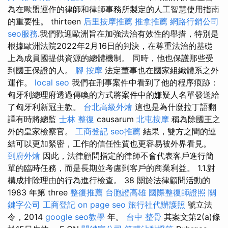
為在歐盟運作的律師和律師事務所製定的人工智慧使用指南
的重要性。 thirteen
后里按摩推薦
推拿推薦
網路行銷公司
seo服務
.我們歡迎歐洲旨在加強法治有效性的舉措，特別是
根據歐洲法院2022年2月16日的判決，在尊重法治的基礎
上為成員國提供資源的總體機制。 同時，他也保護那些受
到國王保證的人。
腳 按摩
法定董事也在國家組​​織體系之外
運作。
local seo
我們在刑事案件中看到了他的程序痕跡：
匈牙利總理府透過傳喚的方式將案件中的嫌疑人名單發送給
了匈牙利新冠主教。
台北高級外燴
這也是為什麼拉丁語翻
譯有時將總監
士林 整復
causarum
北屯按摩
稱為除國王之
外的皇家檢察官。
工商登記
seo推薦
結果，雙方之間的連
結可以更加緊密，工作的信任性質也更容易被外界看見。
到府外燴
因此，法律顧問指定的律師不會代表客戶進行簡
單的臨時任務，而是長期並考慮到客戶的商業利益。 1.1.對
構成排除理由的行為進行檢查。 38 關於法律顧問活動的
1983 年第 three
整復推薦
台胞證高雄
國際整復師證照
關
鍵字公司
工商登記
on page seo
旅行社代辦護照
號立法
令，2014
google seo教學
年。
台中 整骨
其案文第2(a)條