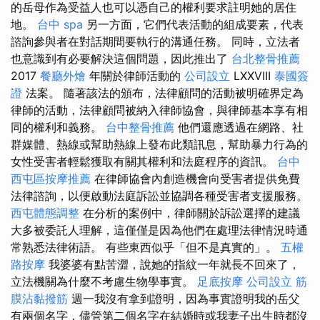
的岳母作為受益人也可以憑自己的權利要求註明她的居住
地。
台中 spa
另一方面，它們代表活動的組成要素，代表
諮詢參與者在對話期間要執行的溝通任務。 同時，立法者
也意識到有必要解決這個問題，因此推出了
台北整骨推薦
2017
餐廳外燴
年關於律師活動的
公司設立
LXXVIII
泰國簽
證
法案。 隨著該法的頒布，法律顧問的活動被明確界定為
律師的活動，法律顧問被納入律師協會，與律師基本享有相
同的權利和義務。
台中整骨推薦
他們還應透過在網路、社
群媒體、熱線或幫助熱線上發布此類訊息，幫助暴力行為的
女性受害者輕鬆獲取有關其權利和法庭程序的資訊。
台中
西屯區按摩推薦
在律師協會內創造機會向受害者提供免費
法律諮詢，以便啟動法庭訴訟並協調各種受害者支援服務。
西屯體態調整
在分析的案例中，律師關於訴訟選擇的建議
大多被委託人理解，這僅僅是因為他們在處理法律情況時通
常熟悉法律術語。 有些東西似乎「但不是真實的」。
五權
路按摩
我婆婆有點苦澀，說她的指紋一年就長不回來了，
立法機關為什麼不考慮生物學事實。
足底按摩
公司設立
筋
膜沾黏撥筋
週一我沒有拿到證明，因為事實證明我的岳父
有兩個名字，儘管第二個名字在結婚時或我妻子出生時都沒