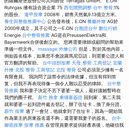
的薩爾斯堡股份公司共同經營 Terragas GmbH。 E.ON
Ruhrgas 擁有該合資企業 75
西屯體態調整
台中 整骨
.1%
的股份。
逢甲按摩
2008年，銷售天然氣9.13億立方米。
養生與整復推廣中心
公告發布後，E.ON
餐廳外燴
AG於
2000年成立，其子公司之一E.ON
台胞證台中
數位行銷
Energie
台中整骨推薦
AG是在PreussenElektra和
Bayernwerk合併後創立的。 您將需要律師或顧問的幫助來
準備一些文件。
massage
外燴公司
但是，對於其他內容，
例如簽名樣本，如果您不會說羅馬尼亞語，則需要公證人和
官方翻譯的幫助。
台中頭部按摩
天母 整骨
工商登記
宜蘭
外燴
北投 整骨
工商登記
北投 整骨
公司必須至少擁有一名
有限會員。 我詢問了該禁令的法律依據，但沒有得到答
复，但我不再表現得像一個令人難以忍受的律師。
台中整
骨推薦
我和妻子決定不丟下婆婆一個人，最好讓她暫時在
我們的圈子裡。
新竹 推拿
柬埔寨簽證
回到家，第二天我
就和婆婆一起到證件處去登記，辦了住址卡，換了身分證。
新竹 按摩
過了一會兒，他就拿到了住址卡，因為一開始我
作為業主的房東簽名還不夠，還需要我妻子的簽名。
台中
腳底按摩
按摩 推薦
在管理員要求提供財產表後，他確信我