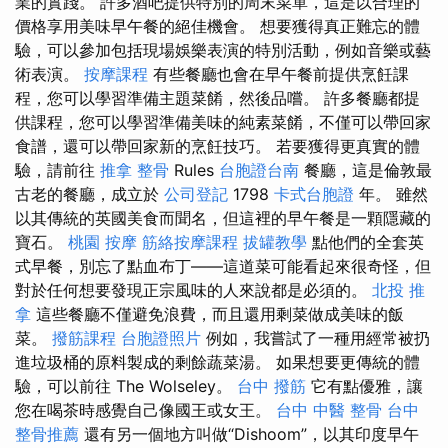
業的實踐。 許多酒吧提供特別的周末菜單，這是以合理的
價格享用美味早午餐的絕佳機會。 想要獲得真正難忘的體
驗，可以參加包括現場娛樂表演的特別活動，例如音樂或藝
術表演。
按摩課程
有些餐廳也會在早午餐前提供烹飪課
程，您可以學習準備主題菜餚，然後品嚐。 許多餐廳都提
供課程，您可以學習準備美味的純素菜餚，不僅可以帶回家
食譜，還可以帶回家新的烹飪技巧。 若要獲得更真實的體
驗，請前往
推拿 整骨
Rules
台胞證台南
餐廳，這是倫敦最
古老的餐廳，成立於
公司登記
1798
卡式台胞證
年。 雖然
以其傳統的英國美食而聞名，但這裡的早午餐是一顆隱藏的
寶石。
桃園 按摩
筋絡按摩課程
拔罐教學
點他們的全套英
式早餐，別忘了點血布丁——這道菜可能看起來很奇怪，但
對於任何想要發現正宗風味的人來說都是必須的。
北投 推
拿
這些餐廳不僅避免浪費，而且還用剩菜做成美味的飯
菜。
撥筋課程
台胞證照片
例如，我嘗試了一種用經常被扔
進垃圾桶的原料製成的剩餘蔬菜湯。 如果想要更傳統的體
驗，可以前往 The Wolseley。
台中 撥筋
它有點優雅，讓
您在喝茶時感覺自己像國王或女王。
台中 中醫 整骨
台中
整骨推薦
還有另一個地方叫做“Dishoom”，以其印度早午