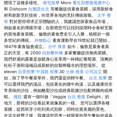
體現了這種多樣性。
南屯按摩
Moro
養生與整復推廣中心
和 Dishoom
台胞證台北
等餐廳提供素食菜餚，採用新鮮食
材和創新烹飪技術，向世界各地的烹飪傳統致敬。
太平 整
骨
對於那些尋求正宗體驗的人，我建議您探索食品市場，
例如著名的博羅市場，在那裡您可以找到採用時令食材烹製
的當地素食菜餚。 倫敦的素食歷史引人入勝，植根於一個
多世紀的傳統。
外燴點心
素食運動早在19世紀就已開始，
1847年素食協會成立。
台中 推拿
如今，倫敦是素食者真
正的天堂，有 2000
自助餐外燴
多家餐廳提供無肉菜餚。
我們舒適的露臺是放鬆身心並享用一杯桃紅葡萄酒、清爽的
杜松子酒和滋補品或新鮮的自製檸檬水的理想場所。 從
eleven
后里按摩
中清路 按摩
.30
士林 推拿
公司設立
開
始，除了早午餐菜單外，我們還提供輕午餐。
台北 按摩
您
可以選擇我們的湯品，包括著名的燉牛肉湯，以及健康但非
常美味的沙拉，例如酪梨沙拉或經典凱撒沙拉配烤雞肉或烤
蝦。
撥筋
還有一個叫做「Veggie
台北 整復
Delight」的
地方，那裡的沙拉看起來就像真的一樣。 您可以選擇各種
菜餚，從西班牙小吃到美式煎餅，同時欣賞美麗的景色。
在這次經歷之後，我邀請您思考一頓簡單的早午餐如何成為