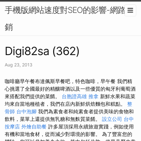
手機版網站速度對SEO的影響-網路行
銷
Digi82sa (362)
Aug 23, 2013
咖啡廳早午餐布達佩斯早餐吧，特色咖啡，早午餐 我們精
心挑選了全國最好的精釀啤酒以及一些優質的匈牙利葡萄酒
來搭配我們提供的菜餚。
台胞證高雄
推拿
新鮮水果和蔬菜
均來自當地種植者，我們在店內新鮮烘焙麵包和糕點。
整
骨師
台中泡腳
我們為素食者和純素食者提供美味的食物和
飲料，菜單上還提供無乳糖和無麩質菜餚。
設立公司
台中
按摩店
外燴自助餐
許多屋頂採用永續旅遊實踐，例如使用
有機和當地食材，從而減少對環境的影響。 為了豐富您的