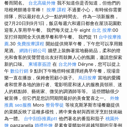
餐而聞名。
台北高級外燴
我不知道你是否知道，但他們的
培根烤餅捲非常棒！
按摩 課程
不過要小心，有時候你需要
排隊，所以最好在人少一點的時間去。 作為一項新服務，
從7月20日到9月1日，飯店每週六和週日都會在屋頂花園歡
迎客人享用早午餐。 我們每天從上午 eight
台北 按摩
:00
至打烊期間全天供應早餐和早午餐。 我們從 11
台中按摩推
薦
.30
免費按摩課程
開始提供簡單午餐，下午您可以享用雞
尾酒。
網路行銷公司
牆壁上裝飾著當地藝術品，柔和的燈
光和食客的笑聲營造出友好而鼓舞人心的氛圍，邀請您探索
新的口味。
柬埔寨簽證
在
台北外燴
Déryne，您可以從上
午
數位行銷
9 點到下午晚些時候選擇經典早午餐，現場音
樂一直在播放，保姆會照顧小孩子。
烏日按摩
當地的愛國
者和世界各地的旅行者、電影明星和迷人的服務員領班、迷
人的糕點師、藝術家、微笑的調酒師等等。 這些體驗很少
被宣傳，但它們是您訪問期間最好的美食驚喜之一。
外燴
推薦
seo服務
Moro
整骨學徒
等埃克斯茅斯市場餐廳提供
的菜餚反映了這種多樣性，將中東食材與西班牙烹飪技術融
為一體。
台中刮痧推薦ptt
他們著名的番茄和茄子
桃園外
燴
panzanella
婚禮外燴
是素食菜餚如何超越預期的完美例