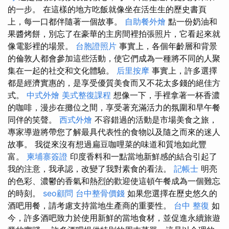
的一步。 在這樣的地方吃飯就像坐在活生生的歷史書頁
上，每一口都伴隨著一個故事。
自助餐外燴
點一份奶油和
果醬烤餅，別忘了在豪華的主房間裡拍張照片，它看起來就
像電影裡的場景。
台胞證照片
事實上，各個年齡層和背景
的倫敦人都會參加這些活動，使它們成為一種將不同的人聚
集在一起的社交和文化體驗。
后里按摩
事實上，許多選擇
都是經濟實惠的，是享受優質美食而又不花太多錢的絕佳方
式。
中式外燴
美式整復課程
想像一下，手裡拿著一杯香濃
的咖啡，漫步在攤位之間，享受著充滿活力的氛圍和早午餐
同伴的笑聲。
西式外燴
不容錯過的活動是市場美食之旅，
專家導遊將帶您了解最具代表性的食物以及隨之而來的迷人
故事。 我從來沒有想過扁豆咖哩菜的味道和質地如此豐
富。
柬埔寨簽證
印度香料和一點當地新鮮感的結合引起了
我的注意，我承認，改變了我對素食的看法。
記帳士
明亮
的色彩、濃鬱的香氣和熱烈的歡迎使這頓午餐成為一個難忘
的時刻。
seo顧問
台中整骨價錢
如果您選擇在歷史悠久的
酒吧用餐，請考慮支持當地生產商的重要性。
台中 整復
如
今，許多酒吧致力於使用新鮮的當地食材，並促進永續旅遊