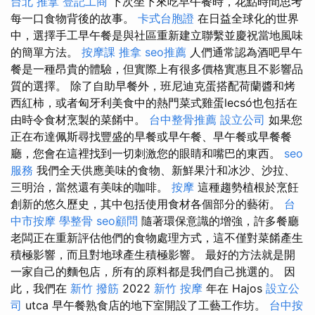
台北 推拿
登記工商
下次坐下來吃早午餐時，花點時間思考
每一口食物背後的故事。
卡式台胞證
在日益全球化的世界
中，選擇手工早午餐是與社區重新建立聯繫並慶祝當地風味
的簡單方法。
按摩課
推拿
seo推薦
人們通常認為酒吧早午
餐是一種昂貴的體驗，但實際上有很多價格實惠且不影響品
質的選擇。 除了自助早餐外，班尼迪克蛋搭配荷蘭醬和烤
西紅柿，或者匈牙利美食中的熱門菜式雞蛋lecsó也包括在
由時令食材烹製的菜餚中。
台中整骨推薦
設立公司
如果您
正在布達佩斯尋找豐盛的早餐或早午餐、早午餐或早餐餐
廳，您會在這裡找到一切刺激您的眼睛和嘴巴的東西。
seo
服務
我們全天供應美味的食物、新鮮果汁和冰沙、沙拉、
三明治，當然還有美味的咖啡。
按摩
這種趨勢植根於烹飪
創新的悠久歷史，其中包括使用食材各個部分的藝術。
台
中市按摩
學整骨
seo顧問
隨著環保意識的增強，許多餐廳
老闆正在重新評估他們的食物處理方式，這不僅對菜餚產生
積極影響，而且對地球產生積極影響。 最好的方法就是開
一家自己的麵包店，所有的原料都是我們自己挑選的。 因
此，我們在
新竹 撥筋
2022
新竹 按摩
年在 Hajos
設立公
司
utca 早午餐熟食店的地下室開設了工藝工作坊。
台中按