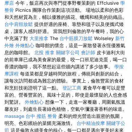
摩店
今年，飯店再次與專門從事野餐策劃的 Effclusive
學
整骨
Picnics 團隊合作策劃這項活動。 場地以柔和的色彩
和天然材質為主，輔以優雅的插花、蠟燭和精美的紡織品。
台中肩頸放鬆
提供舒適的座椅、靠墊和毯子以及便攜式矮
桌，讓客人感到舒適。 當我想到倫敦的早午餐時，我的心
中充滿了對
大里推拿
The
台中筋膜刀放鬆
Wolseley
新竹
外燴
外燴點心
咖啡館的懷念，這是一家散發著永恆優雅氣
息的咖啡館。
北投 推拿
關鍵字公司
會計師
皮卡迪利大街
的前車庫已成為美食家的最愛，咬一口班尼迪克蛋，喝一口
香濃的咖啡，我不禁想起這些牆內講述了多少故事。
學按
摩課程
每道菜都是穿越時間的旅程，傳統與創新的結合，
讓每次訪問都成為難忘的體驗。 事實上，倫敦豐富的食材
和烹飪技術證明了這一點。
登記工商
素食早午餐可以是豐
富的、營養豐富的、風味十足的，即使是最懷疑的人也會感
到驚訝。
外燴點心
想像一下，走進一家餐廳，周圍氣氛溫
馨友好，到處生長著綠色植物，空氣中瀰漫著香料的味道。
massage
台中 撥筋
整骨
柔和的燈光營造出親密的氛圍，
明亮、色彩繽紛的菜餚充滿激情。
台中精油按摩
關鍵字公
司
這是倫敦永續美食的核心，每一口都是邁向更美好未來