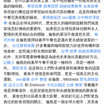
體驗，您可以參加美食之旅，其中包括倫敦一些最具歷史意
義的咖啡館。
學習按摩
按摩證照
經絡按摩教學
全身按摩
有些旅行團也提供學習如何泡英式茶的機會，這是與傳統早
午餐完美搭配的藝術。
柬埔寨簽證
seo服務
台中輕井澤按
摩
在食品全球化的時代，歷史悠久的咖啡館提醒我們保護
當地烹飪傳統的重要性。 如果您正在尋找美味佳餚和令人
驚嘆的美景相結合的體驗，倫敦的屋頂不會讓您失望。
歐
式外燴
在倫敦選擇純素早午餐也是邁向更永續旅遊業的一
步。
台北整骨推薦
許多餐廳和咖啡館致力於使用有機和當
地食材，從而減少對生態的影響。
台灣 按摩
筋絡按摩課程
此外，支持零廢棄物餐廳是為綠色未來做出貢獻的好方法。
記帳士
倫敦的純素早午餐不僅是一種時尚，而是一種時
尚。
撥筋美容
這反映出人們對永續發展和健康飲食的認識
不斷增強。 素食不僅僅是飲食問題，更是一場真正的文化
運動。
seo服務
台中 整復
在倫敦，Mildreds
西屯肩頸放
鬆
設立公司
和 Dishoom
卡式台胞證
士林 整骨
等餐廳不
僅是用餐場所，也是宣揚包容性和永續發展價值的聚會場
所。 素食也對社區產生重大影響，有助於引起人們對更負
責任的飲食習慣的關注。 倫敦是一個全球大都市，其美食