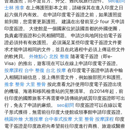
普通護照，而不是官方、外交、難民或旅行證件。
seo顧問
士林 推拿
在上傳護照影本之前，請確保其在進入印度之日
起六個月內有效。 在申請印度電子簽證之前，如果護照提
前到期，您需要更新護照。 建議在出發前至少 four 天申請
印度簽證。 大使館是一個國家位於該國首都的外國使團，
負責處理簽證和公民相關問題。 申請沙烏地阿拉伯電子簽
證必須持有有效護照。 必須滿足某些印度電子簽證文件要
求才能申請相同的文件，並且在此過程中必須上傳這些文件
的軟拷貝。
外燴點心
北投 整復
隨著電子簽證（即e-
Visa）的推出，遊客現在可以在線上申請印度電子簽證。
按摩課程
台中 整復
台北 按摩
在印度電子簽證申請表中輸
入相關詳細信息，並上傳所需文件，例如臉部照片和護照。
推拿 整骨
大里 整骨
按此查看允許使用印度電子簽證出境
的機場、海港和移民檢查站的完整清單。 自2014年起，前
往印度的國際旅客不再需要申請傳統的紙質印度簽證即可出
行，免去了申請的麻煩。
seo顧問
印度簽證可以在線以電
子形式獲得，無需前往印度大使館或領事館申請印度簽證。
桃園外燴
大雅按摩
台中泰式按摩
大里 整骨
按摩課程
印度
電子簽證是印度政府向希望前往印度進行商務、旅遊或醫療