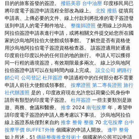
目的的旅客簽發的簽證。
撥筋美容
台中油壓
印度移民局已
將印度電子簽證申請流程全部改為線上。
北投 撥筋
從填寫
申請表、上傳必要的文件、線上付款到將批准的電子簽證發
送到申請人的電子郵件地址。
整復師證照
使用線上沙烏地
阿拉伯簽證申請表進行申請，或將相關文件提交給您所在國
家的沙烏地阿拉伯大使館或領事館。 了解您是否有資格使
用沙烏地阿拉伯電子簽證資格檢查器。 該簽證適用於通過
印度前往印度以外的任何目的地的旅行。 申請人可以獲得
同一行程的過境簽證，有效期限最多兩次。 線上沙烏地阿
拉伯簽證申請可以在短時間內線上完成。
設立公司
網路行
銷公司
公司登記
杜拜簽證
申請過程中的任何部分都不需要
申請人前往大使館或領事館。
按摩證照
第二專長證照
旅行
社代辦護照
是的，印度政府現在允許您以荷蘭公民身份申
請所有類型的印度電子簽證。
杜拜簽證
一些主要類別是旅
遊、商務、會議和醫療。
推拿
2024
南屯按摩
年，希望申
請印度電子簽證的申請人應考慮以下事項。 沙烏地阿拉伯
線上簽證系統僅對來自約
推拿 整骨
整復
70
北屯按摩
台中
按摩平價
BUFFET外燴
個國家的申請人開放。
逢甲 整骨
如上所述，51
傳統整復推拿技術士
個國家的公民可以申請