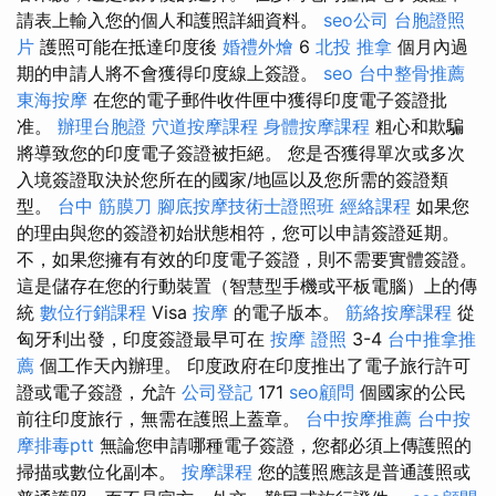
請表上輸入您的個人和護照詳細資料。
seo公司
台胞證照
片
護照可能在抵達印度後
婚禮外燴
6
北投 推拿
個月內過
期的申請人將不會獲得印度線上簽證。
seo
台中整骨推薦
東海按摩
在您的電子郵件收件匣中獲得印度電子簽證批
准。
辦理台胞證
穴道按摩課程
身體按摩課程
粗心和欺騙
將導致您的印度電子簽證被拒絕。 您是否獲得單次或多次
入境簽證取決於您所在的國家/地區以及您所需的簽證類
型。
台中 筋膜刀
腳底按摩技術士證照班
經絡課程
如果您
的理由與您的簽證初始狀態相符，您可以申請簽證延期。
不，如果您擁有有效的印度電子簽證，則不需要實體簽證。
這是儲存在您的行動裝置（智慧型手機或平板電腦）上的傳
統
數位行銷課程
Visa
按摩
的電子版本。
筋絡按摩課程
從
匈牙利出發，印度簽證最早可在
按摩 證照
3-4
台中推拿推
薦
個工作天內辦理。 印度政府在印度推出了電子旅行許可
證或電子簽證，允許
公司登記
171
seo顧問
個國家的公民
前往印度旅行，無需在護照上蓋章。
台中按摩推薦
台中按
摩排毒ptt
無論您申請哪種電子簽證，您都必須上傳護照的
掃描或數位化副本。
按摩課程
您的護照應該是普通護照或