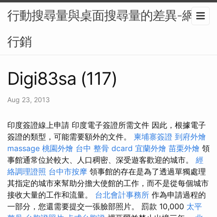
行動搜尋量與桌面搜尋量的差異-網路
行銷
Digi83sa (117)
Aug 23, 2013
印度簽證線上申請 印度電子簽證所需文件 因此，根據電子
簽證的類型，可能需要額外的文件。
柬埔寨簽證
到府外燴
massage
桃園外燴
台中 整骨 dcard
宜蘭外燴
苗栗外燴
領
事館通常位於較大、人口稠密、深受遊客歡迎的城市。
經
絡調理證照
台中市按摩
領事館的存在是為了透過單獨處理
其指定的城市來幫助分擔大使館的工作，而不是從每個城市
接收大量的工作和流量。
台北會計事務所
作為申請過程的
一部分，您還需要提交一張臉部照片。 罰款 10,000
太平