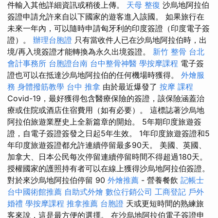
件輸入其他詳細資訊或稍後上傳。
天母 整復
沙烏地阿拉伯
簽證申請允許來自以下國家的遊客進入該國。 如果旅行在
未來一年內，可以隨時申請匈牙利的印度簽證（印度電子簽
證）。
辦理台胞證
只有當收件人已在沙烏地阿拉伯時，出
境/再入境簽證才能轉換為永久出境簽證。
新竹 整骨
台北
會計事務所
台胞證台南
台中整骨神醫
學按摩課程
電子簽
證也可以在抵達沙烏地阿拉伯的任何機場時獲得。
外燴服
務
身體撥筋教學
台中 推拿
由於最近爆發了
按摩 課程
Covid-19，最好獲得包含醫療保險的簽證，該保險涵蓋治
療或住院或酒店住宿費用（如有必要）。 這標誌著沙烏地
阿拉伯旅遊業歷史上全新篇章的開始。 5年期印度旅遊簽
證，自電子簽證簽發之日起5年生效。 1年印度旅遊簽證和5
年印度旅遊簽證都允許連續停留最多90天。 美國、英國、
加拿大、日本公民每次停留連續停留時間不得超過180天。
授權國家的護照持有者可以在線上獲得沙烏地阿拉伯簽證。
對於來沙烏地阿拉伯停留 90
外燴推薦
- 營養餐飲
記帳士
台中國術館推薦
自助式外燴
數位行銷公司
工商登記
戶外
婚禮
學按摩課程
推拿推薦
台胞證
天或更短時間的熟練旅
客來說，這是最方便的選擇。 在沙烏地阿拉伯電子簽證申