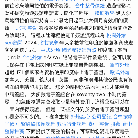
前往沙烏地阿拉伯的電子簽證。
台中整骨價錢
透過輕鬆填
寫和提交旅遊簽證申請表，簡化了程序。
撥筋教學
進入沙
烏地阿拉伯需要持有自出發之日起至少六個月有效期的護
照。
北屯 整骨
簽證簽發後至簽證到期之間的這段時間稱為
有效期限。 這種加速流程使電子簽證流程成為
桃園外燴
seo顧問
2024
北屯按摩
年大多數前往印度的旅遊和商務遊
客的首選方式。
中式外燴
國際整復師證照
印度電子簽證
（India
台北外燴
e-Visa）透過電子郵件發送後，您可以將
其保存在手機上或列印在紙上並親自帶到機場。
新竹外燴
超過 171 個國家有資格使用印度線上電子簽證。
歐式外燴
加拿大、美國、義大利、英國、南非和澳洲其他公民也有資
格在線申請印度簽證。 您必須離開沙烏地阿拉伯才能重新
申請簽證。 大多數電子簽證會在 seventy two 小時內簽
發。 加急服務通常會收取少量額外費用，這樣您就可以在
一天內獲得簽證。 但是，某些文件對於所有電子簽證類型
都是必不可少的。 - 宴會主持
外燴點心
公司登記
台中按摩
平價
中醫經絡按摩課程
數位行銷課程
臺中 整骨 推薦
台中
整骨推薦
下面提供了完整的指南，可幫助您滿足印度電子