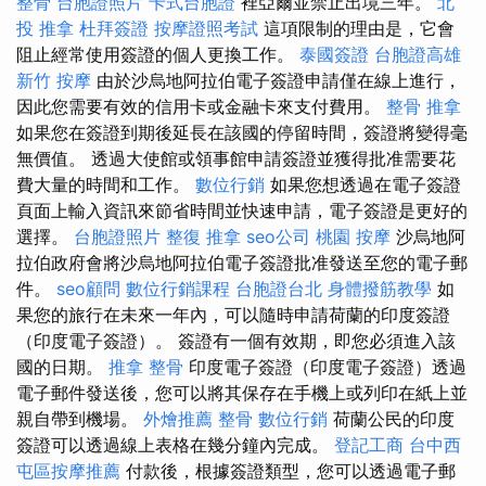
整骨
台胞證照片
卡式台胞證
裡亞爾並禁止出境三年。
北
投 推拿
杜拜簽證
按摩證照考試
這項限制的理由是，它會
阻止經常使用簽證的個人更換工作。
泰國簽證
台胞證高雄
新竹 按摩
由於沙烏地阿拉伯電子簽證申請僅在線上進行，
因此您需要有效的信用卡或金融卡來支付費用。
整骨 推拿
如果您在簽證到期後延長在該國的停留時間，簽證將變得毫
無價值。 透過大使館或領事館申請簽證並獲得批准需要花
費大量的時間和工作。
數位行銷
如果您想透過在電子簽證
頁面上輸入資訊來節省時間並快速申請，電子簽證是更好的
選擇。
台胞證照片
整復 推拿
seo公司
桃園 按摩
沙烏地阿
拉伯政府會將沙烏地阿拉伯電子簽證批准發送至您的電子郵
件。
seo顧問
數位行銷課程
台胞證台北
身體撥筋教學
如
果您的旅行在未來一年內，可以隨時申請荷蘭的印度簽證
（印度電子簽證）。 簽證有一個有效期，即您必須進入該
國的日期。
推拿 整骨
印度電子簽證（印度電子簽證）透過
電子郵件發送後，您可以將其保存在手機上或列印在紙上並
親自帶到機場。
外燴推薦
整骨
數位行銷
荷蘭公民的印度
簽證可以透過線上表格在幾分鐘內完成。
登記工商
台中西
屯區按摩推薦
付款後，根據簽證類型，您可以透過電子郵