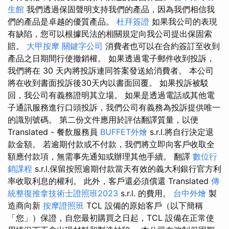
生館
我們透過保固聲明支持我們的產品，因為我們相信我
們的產品是卓越的優質產品。
杜拜簽證
如果我公司的表現
有缺陷，您可以根據民法的相關規定向我公司提出保固索
賠。
大甲按摩
關鍵字公司
消費者也可以在合約簽訂至收到
產品之日期間行使撤銷權。 如果透過電子郵件收到投訴，
我們將在 30 天內將投訴連同答案發送給消費者。 本公司
將在收到書面投訴後30天內以書面回覆。 如果投訴被駁
回，我公司有義務證明其立場。 如果是透過電話或其他電
子通訊服務進行口頭投訴，我們公司有義務為投訴提供唯一
的識別號碼。 第二份文件應用於評估翻譯質量，以便
Translated - 餐飲服務員
BUFFET外燴
s.r.l.將自行決定退
款金額。 若逾期付款或不付款，我們將立即向客戶收取全
額應付款項，無需事先通知或辦理其他手續。 翻譯
數位行
銷課程
s.r.l.保留按照逾期付款當天有效的義大利銀行官方利
率收取利息的權利。 此外，客戶還必須償還 Translated
傳
統整復推拿技術士證照班2023
s.r.l. 的費用。
台中外燴
製
造商向新
按摩證照班
TCL 設備的原始客戶（以下簡稱
「您」）保證，自您最初購買之日起，TCL 設備在正常使