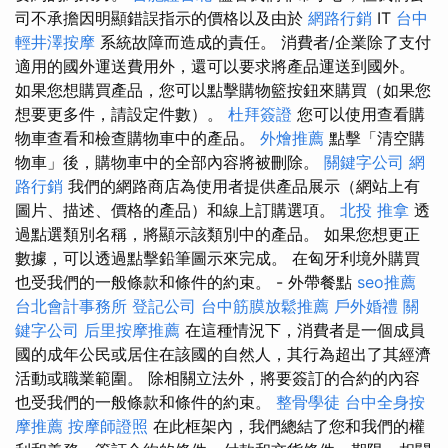
司不承擔因明顯錯誤指示的價格以及由於
網路行銷
IT
台中
輕井澤按摩
系統故障而造成的責任。 消費者/企業除了支付
適用的國外運送費用外，還可以要求將產品運送到國外。
如果您想購買產品，您可以點擊購物籃按鈕來購買（如果您
想要更多件，請設定件數）。
杜拜簽證
您可以使用查看購
物車查看和檢查購物車中的產品。
外燴推薦
點擊「清空購
物車」後，購物車中的全部內容將被刪除。
關鍵字公司
網
路行銷
我們的網路商店為使用者提供產品展示（網站上有
圖片、描述、價格的產品）和線上訂購選項。
北投 推拿
透
過點選類別名稱，將顯示該類別中的產品。 如果您想更正
數據，可以透過點擊鉛筆圖示來完成。 在匈牙利境外購買
也受我們的一般條款和條件的約束。 - 外帶餐點
seo推薦
台北會計事務所
登記公司
台中筋膜放鬆推薦
戶外婚禮
關
鍵字公司
后里按摩推薦
在這種情況下，消費者是一個成員
國的成年公民或居住在該國的自然人，其行為超出了其經濟
活動或職業範圍。 除相關立法外，將要簽訂的合約的內容
也受我們的一般條款和條件的約束。
整骨學徒
台中全身按
摩推薦
按摩師證照
在此框架內，我們總結了您和我們的權