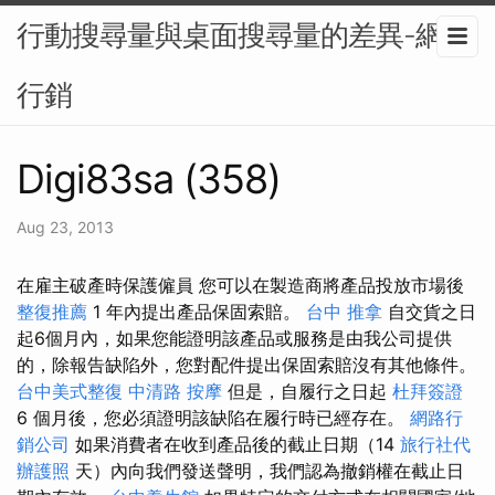
行動搜尋量與桌面搜尋量的差異-網路
行銷
Digi83sa (358)
Aug 23, 2013
在雇主破產時保護僱員 您可以在製造商將產品投放市場後
整復推薦
1 年內提出產品保固索賠。
台中 推拿
自交貨之日
起6個月內，如果您能證明該產品或服務是由我公司提供
的，除報告缺陷外，您對配件提出保固索賠沒有其他條件。
台中美式整復
中清路 按摩
但是，自履行之日起
杜拜簽證
6 個月後，您必須證明該缺陷在履行時已經存在。
網路行
銷公司
如果消費者在收到產品後的截止日期（14
旅行社代
辦護照
天）內向我們發送聲明，我們認為撤銷權在截止日