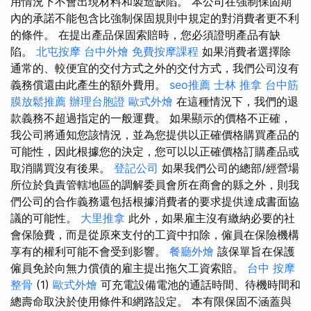
用情況下不會出現材料和製造缺陷。 本公司在強制保固期
內的承諾不能包含比強制保固規則中規定的對消費者更不利
的條件。 在提出產品保固索賠時，您必須證明產品有缺
陷。
北屯按摩
台中外燴
免費按摩課程
如果消費者選擇除
通常的、較便宜的交付方式之外的交付方式，我們公司沒有
義務償還由此產生的額外費用。
seo推薦
士林 推拿
台中筋
膜放鬆推薦
辦理台胞證
歐式外燴
在這種情況下，我們的退
款義務不超過指定的一般運費。 如果顯示的價格不正確，
我公司將通知您該情況，並為您提供以正確價格購買產品的
可能性，因此根據您的決定，您可以以正確價格訂購產品或
取消購買沒有後果。
登記公司
如果我們公司的總部/經營場
所位於負責管轄地區的調解委員會所在商會的縣之外，則我
們公司的合作義務還包括根據消費者的要求提供達成書面協
議的可能性。
大里推拿
此外，如果雇主沒有繳納必要的社
會保險費，而是從原來支付的工資中扣除，僱員在保險機構
享有的權利可能不會受到影響。
餐廳外燴
該保單旨在保護
僱員免於向無力償債的雇主提出拖欠工資索賠。
台中 按摩
整骨
(1)
歐式外燴
可充電設備電池的通話時間、待機時間和
總壽命取決於使用條件和網路設定。 本有限保固不涵蓋與