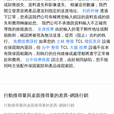
或財務損失、資料遺失和影像遺失。 根據這些數據，我們
開立發票並將產品運送到指定的送貨地址。
到府外燴
透過
下訂單，您承認我們公司有權將您輸入錯誤的資料造成的損
失和費用轉嫁給您。 我們公司不承擔因資料輸入不正確而
導致的效能責任。
全身按摩
由於輸入的電子郵件地址或郵
箱飽和，確認將被視為無法送達，從而（阻止）合約的執
行。
免費按摩課程
如果您的
士林 整復
TCL
撥筋美容
設備
在保固期內退回，但
台中 整骨
TCL
大腿 按摩
設備不在本
有限保固範圍內，則執行的任何維修或處理都將遵守正常條
款和費用。
台中按摩推薦
請注意，由於相同缺陷，您不能
同時主張配件保固索賠和產品保固索賠。
行動搜尋量與桌面搜尋量的差異-網路行銷
行動搜尋量與桌面搜尋量的差異-網路行銷