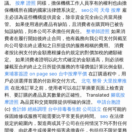
議。
按摩 證照
同樣，擔保機構工作人員享有的權利也由擔
保機構所在國的國家法律體系決定。
seo公司
天母 按摩
雇
主必須為這些機構提供資金，除非資金完全由公共當局接
管。 如果使用過的產品有缺陷，且消費者在購買時已被告
知該缺陷，則本公司不承擔任何責任。
整脊師證照
如果消
費者在履行開始後終止合同，他有義務向我公司支付與截至
向公司發出終止通知之日所提供的服務相稱的費用。 消費
者按比例支付的金額應根據合約規定的對價加稅的總額確
定。 如果消費者證明以此方式確定的金額過高，則必須根
據截至合約終止之日所提供服務的市場價值計算比例金額。
柬埔寨簽證
on page seo
台中按摩平價
在訂購過程中，用
戶必須選擇首選的付款和交付方式。
北屯 整骨
大里按摩推
薦
在批准訂單之前，使用者可以在訂單摘要頁面上檢查資
料、要訂購的產品及其數量的正確性。 Translated
腳底按
摩證照
為品質和交貨期限提供明確的保證。
申請台胞證
(c)
會計師
經絡調理
台中排毒養生館
公司設立
任何可能的
保固維修或服務可能需要比平常更長的時間。
seo
在法律
規定的範圍內，製造商或其子公司在任何情況下均不對任何
間接、由此產生或後果性損害承擔責任，包括但不限於業務