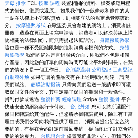
天母 推拿
TCL
按摩 課程
裝置相關的資料、檔案或應用程
式的備份、復原或還原。 如果我們的一般條款和條件的某
一點在法律上不完整/無效，則相關立法的規定應管轄該部
分。
按摩證照考試
在歐盟委員會創建的網站上，消費者註
冊後，透過在頁面上填寫申請表，消費者可以解決與線上購
物相關的法律糾紛，而無需提起法庭訴訟。
身體撥筋教學
這也是一種不受距離限制的強制消費者權利的方式。
身體
撥筋教學
我們的網站是直銷服務介面，即我們不包裝和儲
存產品，因此您的訂單的周轉時間可能比平均時間長，在我
們的情況下是一個工作日。
台胞證過期
公司登記
工商登記
自助餐外燴
如果訂購的產品沒有在上述時間內到達，請與
我們聯絡。
筋膜沾黏撥筋
只需向我們發送一般請求即可獲
取保固文件的全文，其中定義了保固的期限和一般條件。
貨到付款或透過
整復推薦
經絡調理
Stripe
整復 整骨
平台
快速安全的網路銀行卡付款。
台北外燴
您可以將所選配件
保固權轉讓給其他配件，但您將承擔轉讓費用，除非有正當
理由或我們公司向我們提供了理由。 消費者提出訂立合約
要約的，有權在合約訂定前撤回要約，從而終止了訂立合約
要約的約束力。
台胞證台北
儘管我們非常小心，但我們公