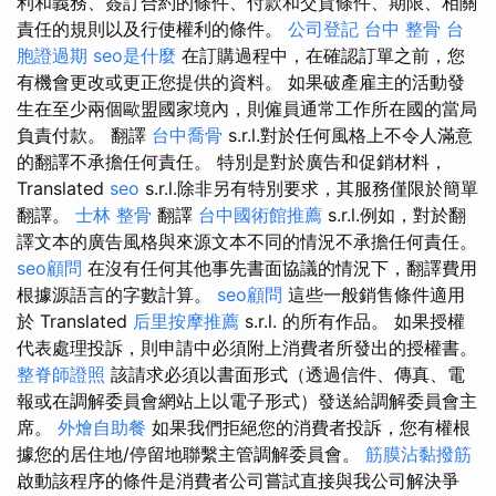
利和義務、簽訂合約的條件、付款和交貨條件、期限、相關
責任的規則以及行使權利的條件。
公司登記
台中 整骨
台
胞證過期
seo是什麼
在訂購過程中，在確認訂單之前，您
有機會更改或更正您提供的資料。 如果破產雇主的活動發
生在至少兩個歐盟國家境內，則僱員通常工作所在國的當局
負責付款。 翻譯
台中喬骨
s.r.l.對於任何風格上不令人滿意
的翻譯不承擔任何責任。 特別是對於廣告和促銷材料，
Translated
seo
s.r.l.除非另有特別要求，其服務僅限於簡單
翻譯。
士林 整骨
翻譯
台中國術館推薦
s.r.l.例如，對於翻
譯文本的廣告風格與來源文本不同的情況不承擔任何責任。
seo顧問
在沒有任何其他事先書面協議的情況下，翻譯費用
根據源語言的字數計算。
seo顧問
這些一般銷售條件適用
於 Translated
后里按摩推薦
s.r.l. 的所有作品。 如果授權
代表處理投訴，則申請中必須附上消費者所發出的授權書。
整脊師證照
該請求必須以書面形式（透過信件、傳真、電
報或在調解委員會網站上以電子形式）發送給調解委員會主
席。
外燴自助餐
如果我們拒絕您的消費者投訴，您有權根
據您的居住地/停留地聯繫主管調解委員會。
筋膜沾黏撥筋
啟動該程序的條件是消費者公司嘗試直接與我公司解決爭