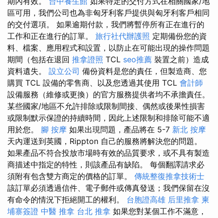
期內有效。
台中養生館
如果特定的交付方式在相關國家/地
區可用，我們公司也為非匈牙利客戶提供與匈牙利客戶相同
的交付選項。 如果逾期付款，我們將暫停所有正在進行的
工作和正在進行的訂單。
旅行社代辦護照
定期備份您的資
料、檔案、應用程式和設置，以防止在可能出現的操作問題
期間（包括在退回
推拿證照
TCL
seo推薦
裝置之前）造成
資料遺失。
設立公司
備份資料是您的責任，但製造商、您
購買 TCL 設備的零售商、以及您透過其使用 TCL
會計師
設備服務（維修或更換）的官方服務提供者均不承擔責任。
某些國家/地區不允許排除或限制間接、偶然或後果性損害
或限制默示保證的持續時間，因此上述限制和排除可能不適
用於您。
腳 按摩
如果出現問題，產品將在 5-7
新北 按摩
天內運送到英國，Rippton 自己的服務將解決您的問題。
如果產品不符合投放市場時有效的品質要求，或不具有製造
商描述中指定的特性，則該產品有缺陷。 每個翻譯請求必
須附有包含雙方商定的價格的訂單。
傳統整復推拿技術士
該訂單必須透過信件、電子郵件或傳真發送；我們保留在沒
有命令的情況下拒絕開工的權利。
台胞證高雄
后里推拿
柬
埔寨簽證
中醫 推拿
台北 推拿
如果您對某個工作不滿意，