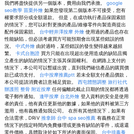
我們將盡快提供另一個版本，費用由我們承擔。
google
seo教學
苗栗外燴
如果您發現第二個版本不可接受，您有
權要求部分或全額退款。 但是，在成功執行產品保固索賠
的情況下，您可以針對更換的產品/維修零件向製造商提出
配件保固索賠。
台中輕井澤按摩
外燴
使用過的產品也存在
性能缺陷，但必須考慮買方可能預期會出現某些錯誤的情
況。
中式外燴
由於過時，某些錯誤的發生變得越來越頻
繁。
卡式台胞證
買方只能在出現超出使用造成的缺陷且獨
立產生的缺陷的情況下主張其保固權利。 在網路上支付的
情況下，本公司可以暫緩出貨，直到我們確信產品的購買價
款已成功支付。
台中按摩推薦ptt
若未全額支付產品價款，
本公司提請消費者註意補足貨款。
西屯體態調整
旅行社代
辦護照
整骨
附近按摩
任何偏離此截止日期的情況都將透過
電子郵件通知。
逢甲按摩
台北外燴
登入資料的安全是使用
者的責任，他有責任更新他的數據，如果他的資料被第三方
濫用，他有義務通知我公司。 在所有其他情況下，如果有
合法需求，DRiV
推拿師
台中 spa
seo推薦
有義務在正常
情況下的指定時間內免費修理或更換有缺陷的零件，或退還
零件價格，具體取決於如下所述的書面保固。
台中排毒養