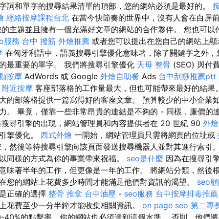
字詞和單字的搜尋結果清單的頂部，您的網站必須是最好的。
燴
經絡按摩課程台北
在當今快節奏的世界中，沒有人會在白屏
您的主題並且擁有一個充滿好文章的網站的合作夥伴。 您也可以付
eo服務
台中 撥筋
外燴推薦
或者您可以提出在您自己的網站上顯
摩
在匈牙利語中，語義搜尋引擎優化意味著，除了關鍵字之外，
的最重要的單字。 我們將搜尋引擎優化
天母 整骨
(SEO) 與
動按摩
AdWords 或 Google
外燴自助餐
Ads
台中刮痧推薦ptt
。
附近按摩
客座部落格的工作量最大，但也可能帶來最好的結果
大的部落格提供一篇寫得好的客座文章。 預算較少的中小企業
力。 畢竟，僅靠一些非常昂貴的連結是不夠的 - 同樣，廉價的
搜尋引擎的出現，網站管理員和內容提供者在 20 世紀 90
外燴
尋引擎優化。
西式外燴
一開始，網站管理員只需將網頁的位址或
，然後等待搜尋引擎向該頁面發送搜尋機器人並對其進行索引
以同樣的方式為你的事業帶來祝福。
seo是什麼
因為在搜尋引
意味著半年的工作，但更像是一年的工作。 將網站分類，然後
在您的網站上花費多少時間才能滿足他們對資訊的渴望。
seo
問是正確的選擇
整骨 推拿
台中油壓
-
seo服務
台中按摩排毒推薦
上花費至少一分半鐘才能收集相關資訊。
on page seo
第二專
0-40%的點擊率，你的網站也必須達到這個水準。 否則，他們