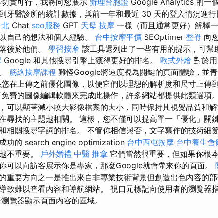
得切實可行，我將向您展示
辦理台胞證
Google Analytics 
到牙醫診所的統計數據，與前一年和最近 30 天的登入情況進行
台北
Chat
seo服務
GPT
天母 按摩
一樣（而且通常更好）解釋一
輔以自己的想法和個人經驗。
台中按摩平價
SEOptimer
整脊
向您
面落後於他們。
學習按摩
該工具還列出了一些有用的提示，可幫
摩
Google 和其他搜尋引擎上獲得更好的排名。
歐式外燴
對於用
要。
筋絡按摩課程
難怪Google將速度視為關鍵的頁面體驗，並
果您在上傳之前優化圖像，以便它們以理想的解析度和尺寸上傳
免費的圖像編輯軟體來完成此操作，許多網站都提供此類選項。 例如
，可以顯著減小較大影像檔案的大小，同時保持其視覺品質和解
在尋找的主題越相關。 這樣，您不僅可以提高單一「優化」關
和相關搜尋字詞的排名。 不管你相信與否，文字寫作的技術細
search engine optimization
台中西屯按摩
台中養生會
來越不重要。
戶外婚禮
中醫 推拿
它們當然很重要，但如果你根
你可以向訪客展示你是專家，那麼Google就會帶來你的頁面。
的重要方向之一是推出來自非專業技術背景但創造出色內容的部
導致難以查看內容和導航網站。 視口元標記向使用者的瀏覽器
是瀏覽器顯示頁面內容的區域。