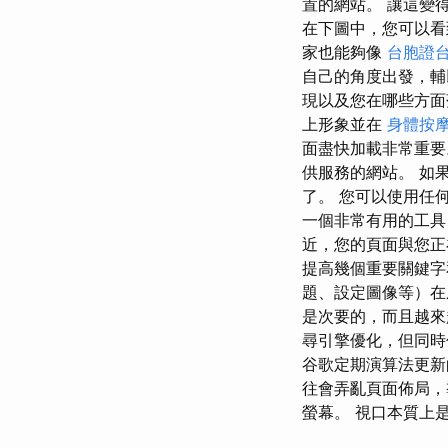
置的網站。 讓這變
在下圖中，您可以看
家也能夠像
台胞證
自己的角度出發，
現以及您在哪些方
上形象並在
身體按
面盡快加載非常重
供服務的網站。 如
了。 您可以使用任何
一個非常有用的工具
近，您的頁面與您正
提高幾個重要關鍵字
題、設定圖像等）在成功的 
是次要的，而且越
尋引擎優化，但同時
谷歌定期演算法更新
往會弄亂頁面佈局，
螢幕。 視口本質上