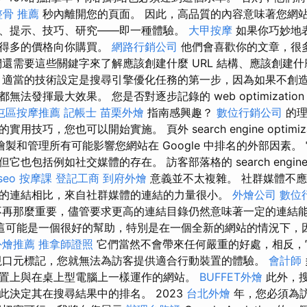
整骨 推薦
秒內離開您的頁面。 因此，高品質的內容意味著您網
、提示、技巧、研究——即一種體驗。
大甲按摩
如果你巧妙地
高得多的價格向你購買。
網路行銷公司
他們會喜歡你的文章，很
們還需要這些關鍵字來了解應該創建什麼 URL 結構、應該創建
 適當的技術設定是搜尋引擎優化任務的第一步，因為如果不創
無法發揮最大效果。 您是否對逐步記錄的 web optimizatio
屯區按摩推薦
記帳士
苗栗外燴
指南感興趣？
數位行銷公司
的理
技巧，您也可以開始實施。 頁外 search engine optimiza
製和管理所有可能影響您網站在 Google 中排名的外部因素。
包括例如社交媒體的存在。 訪客部落格的 search engine opt
 seo
按摩課
登記工商
到府外燴
意義並不太複雜。 社群媒體不
的連結相比，來自社群媒體的連結的力量很小。
外燴公司
數位
不再那麼重要，儘管要求更高的連結目錄仍然意味著一定的連結
這可能是一個很好的幫助，特別是在一個全新的網站的情況下，
外燴推薦
推拿師證照
它們當然不會帶來任何嚴重的好處，相反，
視口元標記，您就無法為訪客提供適合行動裝置的體驗。
會計師
置上與在桌上型電腦上一樣運作的網站。
BUFFET外燴
此外，
此決定其在搜尋結果中的排名。 2023
台北外燴
年，您必須為