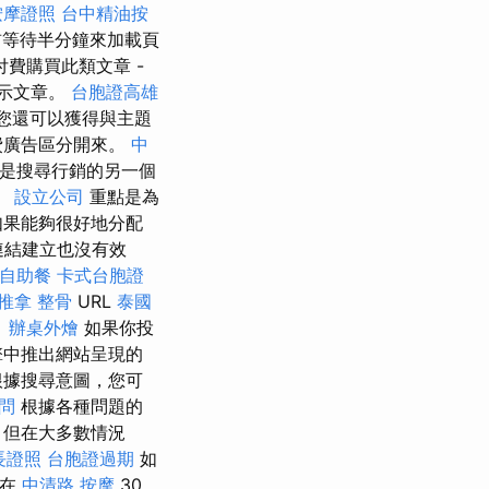
按摩證照
台中精油按
前等待半分鐘來加載頁
費購買此類文章 -
示文章。
台胞證高雄
您還可以獲得與主題
付費廣告區分開來。
中
是搜尋行銷的另一個
。
設立公司
重點是為
如果能夠很好地分配
連結建立也沒有效
自助餐
卡式台胞證
推拿 整骨
URL
泰國
。
辦桌外燴
如果你投
擎中推出網站呈現的
根據搜尋意圖，您可
顧問
根據各種問題的
但在大多數情況
長證照
台胞證過期
如
將在
中清路 按摩
30