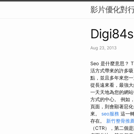
影片優化對行
Digi84s
Aug 23, 2013
Seo 是什麼意思？
活方式帶來的許多
點，並且多年來您一
從長遠來看，最強大
一天天地為您的網站
方式的中心。 例如
頁面，則會顯著惡化
來。
seo服務
這一轉
存在。
新竹整骨推
（CTR），第二個