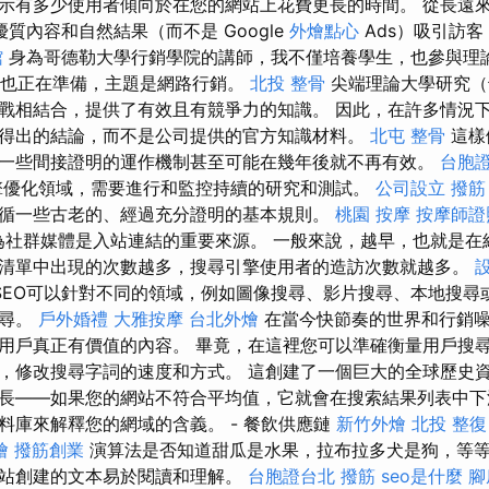
示有多少使用者傾向於在您的網站上花費更長的時間。 從長遠
質內容和自然結果（而不是 Google
外燴點心
Ads）吸引訪
館
身為哥德勒大學行銷學院的講師，我不僅培養學生，也參與理
）也正在準備，主題是網路行銷。
北投 整骨
尖端理論大學研究（
戰相結合，提供了有效且有競爭力的知識。 因此，在許多情況下
得出的結論，而不是公司提供的官方知識材料。
北屯 整骨
這樣
一些間接證明的運作機制甚至可能在幾年後就不再有效。
台胞
優化領域，需要進行和監控持續的研究和測試。
公司設立
撥筋
循一些古老的、經過充分證明的基本規則。
桃園 按摩
按摩師證
e認為社群媒體是入站連結的重要來源。 一般來說，越早，也就是
清單中出現的次數越多，搜尋引擎使用者的造訪次數就越多。
SEO可以針對不同的領域，例如圖像搜尋、影片搜尋、本地搜尋
搜尋。
戶外婚禮
大雅按摩
台北外燴
在當今快節奏的世界和行銷噪
用戶真正有價值的內容。 畢竟，在這裡您可以準確衡量用戶搜尋
，修改搜尋字詞的速度和方式。 這創建了一個巨大的全球歷史
長——如果您的網站不符合平均值，它就會在搜索結果列表中下
料庫來解釋您的網域的含義。 - 餐飲供應鏈
新竹外燴
北投 整復
燴
撥筋創業
演算法是否知道甜瓜是水果，拉布拉多犬是狗，等等
站創建的文本易於閱讀和理解。
台胞證台北
撥筋
seo是什麼
腳