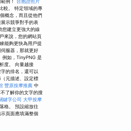
的一個範例！
台胞證照片
比較。 特定領域的專
個概念，而且從他們
展示競爭對手的表
助您建立更強大的線
戶來說，您的網站頁
青睞能夠更快為用戶提
到伺服器，那就更好
，TinyPNG 是
析度。 向量越接
鍵字的排名，還可以
節（元描述、設定標
館
豐原按摩推薦
中
本不了解你的文字的搜
關鍵字公司
大甲按摩
落格。 預設縮放往
指示頁面應填滿整個