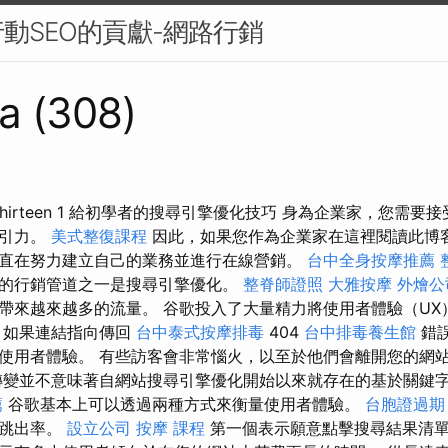
動SEO的貢獻-網路行銷
a (308)
 Thirteen 1 給初學者的搜尋引擎優化技巧 身為企業家，您需
吸引力。
美式整復課程
因此，如果您作為企業家在這裡閱讀此博
直在努力建立自己的業務並進行在線營銷。
台中全身按摩推薦
的行銷管道之一是搜尋引擎優化。
整脊師證照
大雅按摩
外燴公
帶來越來越多的流量。 谷歌投入了大量精力將使用者體驗（UX
，如果連結指向傳回
台中泰式按摩排毒
404
台中排毒養生館
錯
使用者體驗。 有些訪客會非常惱火，以至於他們會離開您的網
變並不意味著自網站搜尋引擎優化開始以來就存在的基於關鍵
薦
谷歌基本上可以透過兩種方式來衡量使用者體驗。
台胞證過期
是跳出率。
設立公司
按摩 課程
第一個表示願意點擊搜尋結果清