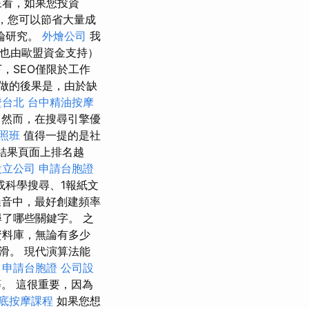
來看，如果您投資
客，您可以節省大量成
論研究。
外燴公司
我
也由歐盟資金支持）
，SEO僅限於工作
做的後果是，由於缺
證台北
台中精油按摩
然而，在搜尋引擎優
照班
值得一提的是社
在結果頁面上排名越
設立公司
申請台胞證
或科學搜尋、1報紙文
音中，最好創建頻率
了哪些關鍵字。 之
資料庫，無論有多少
滑。 現代演算法能
申請台胞證
公司設
。 這很重要，因為
底按摩課程
如果您想