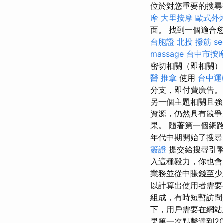
位於對您重要的搜尋
摩
大里按摩
歐式外
面。 找到一個適合
台胞證
北投 撥筋
s
massage
台中市按
密切相關（即相關）
醫 推拿
使用
台中運
分支，即付費廣告
另一個主題相關且強
資源，仍然具有競爭
果。 隨著第一個網路
年代中期開始了搜
簽證
提交給搜尋引擎
入這種毅力，你也會
業務並從中賺錢至少
以計算出使用者需要
組成，有時短暫訪
下，用戶需要在網站
果第一次點擊達到2