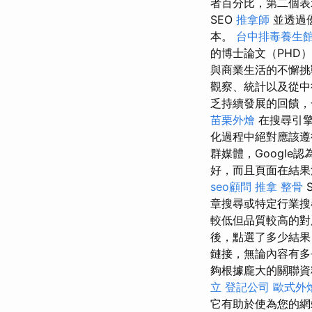
者百分比，第二個表
SEO
推拿師
並透過優
本。
台中排毒養生
的博士論文（PHD
與商業生活的不懈挑
觀察、統計以及從中
乏持續發展的回饋，
苗栗外燴
在搜尋引擎
化過程中絕對應該遵
群媒體，Googl
好，而且頁面在結果
seo顧問
推拿 整骨
章搜尋或特定行業
較低但品質較高的對
後，點選了多少結果
鏈接，無論內容有多
夠根據龐大的關聯資
立
登記公司
歐式外
它有助於使為您的網