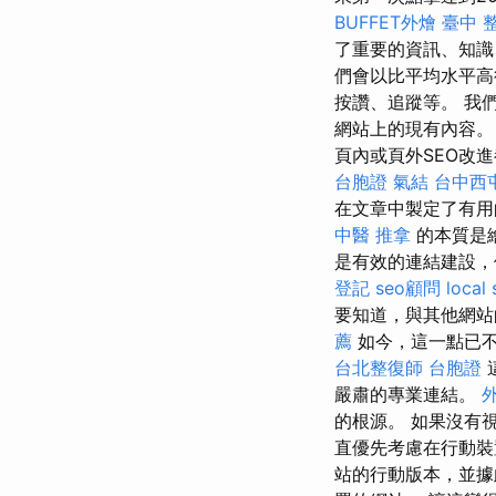
BUFFET外燴
臺中 
了重要的資訊、知識
們會以比平均水平
按讚、追蹤等。 我
網站上的現有內容。
頁內或頁外SEO改進都
台胞證
氣結
台中西
在文章中製定了有用的實用
中醫 推拿
的本質是繪
是有效的連結建設，但它也
登記
seo顧問
local
要知道，與其他網站
薦
如今，這一點已
台北整復師
台胞證
嚴肅的專業連結。
的根源。 如果沒有
直優先考慮在行動裝
站的行動版本，並據