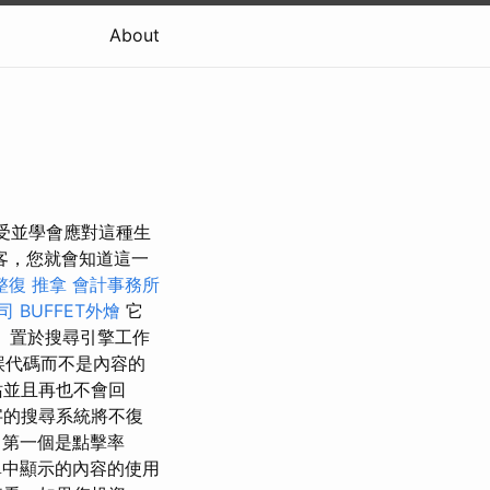
About
要接受並學會應對這種生
客，您就會知道這一
整復 推拿
會計事務所
司
BUFFET外燴
它
）置於搜尋引擎工作
誤代碼而不是內容的
站並且再也不會回
字的搜尋系統將不復
第一個是點擊率
單中顯示的內容的使用