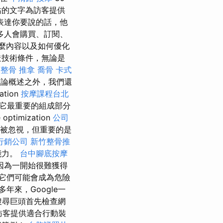
站的文字為訪客提供
表達你要說的話，他
多人會購買、訂閱、
什麼內容以及如何優化
造技術條件，無論是
n
整骨 推拿
喬骨
卡式
論概述之外，我們還
tion
按摩課程台北
 它最重要的組成部分
imization
公司
應被忽視，但重要的是
行銷公司
新竹整骨推
能力。
台中腳底按摩
因為一開始很難獲得
它們可能會成為危險
多年來，Google一
搜尋巨頭首先檢查網
訪客提供適合行動裝