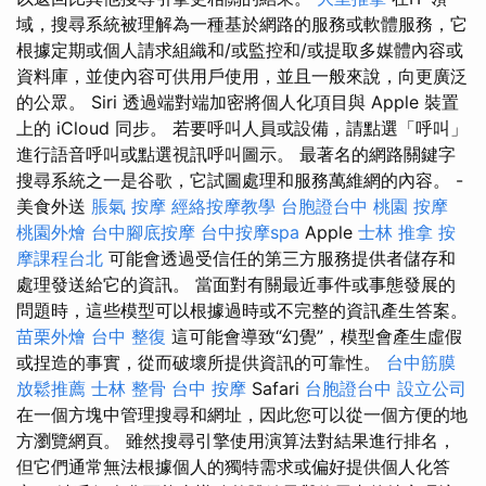
域，搜尋系統被理解為一種基於網路的服務或軟體服務，它
根據定期或個人請求組織和/或監控和/或提取多媒體內容或
資料庫，並使內容可供用戶使用，並且一般來說，向更廣泛
的公眾。 Siri 透過端對端加密將個人化項目與 Apple 裝置
上的 iCloud 同步。 若要呼叫人員或設備，請點選「呼叫」
進行語音呼叫或點選視訊呼叫圖示。 最著名的網路關鍵字
搜尋系統之一是谷歌，它試圖處理和服務萬維網的內容。 -
美食外送
脹氣 按摩
經絡按摩教學
台胞證台中
桃園 按摩
桃園外燴
台中腳底按摩
台中按摩spa
Apple
士林 推拿
按
摩課程台北
可能會透過受信任的第三方服務提供者儲存和
處理發送給它的資訊。 當面對有關最近事件或事態發展的
問題時，這些模型可以根據過時或不完整的資訊產生答案。
苗栗外燴
台中 整復
這可能會導致“幻覺”，模型會產生虛假
或捏造的事實，從而破壞所提供資訊的可靠性。
台中筋膜
放鬆推薦
士林 整骨
台中 按摩
Safari
台胞證台中
設立公司
在一個方塊中管理搜尋和網址，因此您可以從一個方便的地
方瀏覽網頁。 雖然搜尋引擎使用演算法對結果進行排名，
但它們通常無法根據個人的獨特需求或偏好提供個人化答