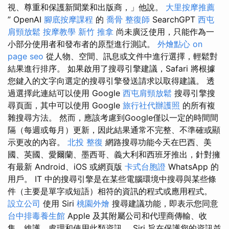
視、尊重和保護新聞業和出版商，」他說。
大里按摩推薦
” OpenAI
腳底按摩課程
的
喬骨
整復師
SearchGPT
西屯
肩頸放鬆
按摩教學
新竹 推拿
尚未廣泛使用，只能作為一
小部分使用者和發布者的原型進行測試。
外燴點心
on
page seo
從人物、空間、訊息或文件中進行選擇，輕鬆對
結果進行排序。 如果啟用了搜尋引擎建議，Safari 將根據
您鍵入的文字向選定的搜尋引擎發送請求以取得建議。 透
過選擇此連結可以使用 Google
西屯肩頸放鬆
搜尋引擎搜
尋頁面，其中可以使用 Google
旅行社代辦護照
的所有複
雜搜尋方法。 然而，應該考慮到Google僅以一定的時間間
隔（每週或每月）更新，因此結果通常不完整、不準確或顯
示更改的內容。
北投 整復
網路搜尋功能今天在巴西、美
國、英國、愛爾蘭、墨西哥、義大利和西班牙推出，針對擁
有最新 Android、iOS 或網頁版
卡式台胞證
WhatsApp 的
用戶。 IT 中的搜尋引擎是在某些電腦環境中搜尋與某些條
件（主要是單字或短語）相符的資訊的程式或應用程式。
設立公司
使用 Siri
桃園外燴
搜尋建議功能，即表示您同意
台中排毒養生館
Apple 及其附屬公司和代理商傳輸、收
集、維護、處理和使用此類資訊。 Siri 旨在保護您的資訊並