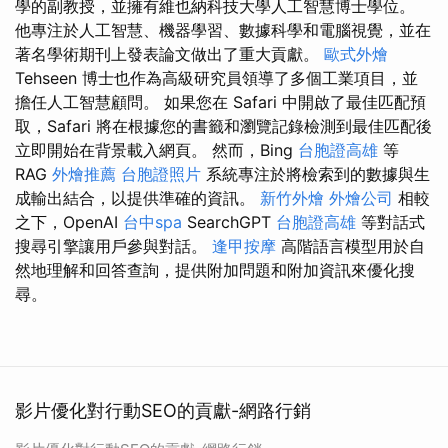
學的副教授，並擁有維也納科技大學人工智慧博士學位。
他專注於人工智慧、機器學習、數據科學和電腦視覺，並在
著名學術期刊上發表論文做出了重大貢獻。
歐式外燴
Tehseen 博士也作為高級研究員領導了多個工業項目，並
擔任人工智慧顧問。 如果您在 Safari 中開啟了最佳匹配預
取，Safari 將在根據您的書籤和瀏覽記錄檢測到最佳匹配後
立即開始在背景載入網頁。 然而，Bing
台胞證高雄
等
RAG
外燴推薦
台胞證照片
系統專注於將檢索到的數據與生
成輸出結合，以提供準確的資訊。
新竹外燴
外燴公司
相較
之下，OpenAI
台中spa
SearchGPT
台胞證高雄
等對話式
搜尋引擎讓用戶參與對話。
逢甲按摩
高階語言模型用於自
然地理解和回答查詢，提供附加問題和附加資訊來優化搜
尋。
影片優化對行動SEO的貢獻-網路行銷