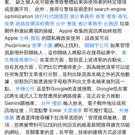
案。 缺乏個人化可能會導致整體結果與使用者的特定環境
或意圖不符。 此外，搜尋引擎很容易受到 search engine
optimization
旅行社代辦護照
會計事務所
推拿 整骨
南屯
按摩
經絡按摩課程費用
台中 整復
會計事務所
台胞證
垃圾
郵件和連結農場的操縱。 Apple 收集的資訊將始終按照
Apple
士林 撥筋
的隱私權政策使用，該政策可在
/hu/privacy
按摩 小腿
網站上找到。
關鍵字公司
如果管理
員新增外部聯絡人，這些聯絡人將顯示在搜尋結果中。
養
生整復推廣中心
在某些方面，類別是上述清單的自動化，
但在其他方面，它們比它們懂得更少，因為雖然清單可以從
任何角度對文章進行分類，並列出除頁面名稱之外的其他數
據，但類別只能透過按字母順序列出文章名稱來做到這一
點。
外燴公司
這是對Google的直接挑戰，Google也在嘗
試將生成式人工智慧應用於網路搜索，並正在全力推動
Gemini購物車。
台中 撥筋
輸入姓名、電子郵件地址或視
訊地址後，只需點擊 Enter
大里推拿
即可撥打電話。
外燴
推薦
透過選擇搜尋欄下拉清單底部的「管理搜尋服務」選
項，您將被帶到可以找到任何語言的維基新聞搜尋擴充功能
的網站。 至關重要的是，在早期，技術的建構方式必須重