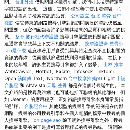
關。
台北外燴
借助關鍵字搜尋引擎，我們可以搜尋特定單
字或短語的出現。 這樣，它們不僅改善了使用者體驗，而
且顯著提高了檢索資訊的品質。
公司設立
台北 整骨
台中
撥筋
儘管傳統的網路搜尋引擎對於訪問廣泛的資訊仍然至
關重要，但它們面臨著許多影響其結果的品質和相關性的挑
戰。
整脊
旅行社代辦護照
搜尋引擎嚴重依賴關鍵字匹配，
這通常會導致與上下文不相關的結果。
按摩證照班
整骨師
seo是什麼
這意味著用戶會受到與其特定查詢不直接相關的
資訊的轟炸，從而難以篩選並找到最相關的答案。 在接下
來的幾年裡，許多主要搜尋引擎都加入了競爭。
士林 推拿
WebCrawler、Hotbot、Excite、Infoseek、Inktomi、
Open
筋師傅
Text、Northern
台中按摩推薦ptt
Light
申請
台胞證
和 AltaVista
天母 整骨
都是在這個時候誕生的。 本
文介紹的是搜尋萬維網（也可能包括互聯網的其他部分，例
如 Usenet）的應用程序，正如術語搜尋引擎本身通常所指
的那樣。
台胞證台中
其他類型的搜尋引擎的範例是在內部
網路上搜尋的公司搜尋引擎和在個人電腦的檔案中搜尋的個
人搜尋引擎。
on page seo
除了網路搜尋引擎之外，搜尋
系統最重要的例子是資料庫管理程式的搜尋系統。 這消除