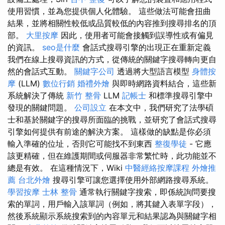
使用習慣，並為您提供個人化體驗。 這些做法可能會扭曲
結果，並將相關性較低或品質較低的內容推到搜尋排名的頂
部。
大里按摩
因此，使用者可能會接觸到誤導性或有偏見
的資訊。
seo是什麼
會話式搜尋引擎的出現正在重新定義
我們在線上搜尋資訊的方式，從傳統的關鍵字搜尋轉向更自
然的會話式互動。
關鍵字公司
透過將大型語言模型
身體按
摩
(LLM)
數位行銷
婚禮外燴
與即時網路資料結合，這些新
系統解決了傳統
新竹 整骨
LLM
記帳士
和標準搜尋引擎中
發現的關鍵問題。
公司設立
在本文中，我們研究了法學碩
士和基於關鍵字的搜尋所面臨的挑戰，並研究了會話式搜尋
引擎如何提供有前途的解決方案。 這樣做的缺點是你必須
輸入準確的位址，否則它可能找不到東西
整復學徒
- 它應
該更精確，但在維護期間或伺服器非常繁忙時，此功能並不
總是有效。 在這種情況下，Wiki
中醫經絡按摩課程
外燴推
薦
台北外燴
搜尋引擎可讓您選擇使用外部網路搜尋系統。
學習按摩
士林 整骨
通常執行關鍵字搜索，即係統詢問要搜
索的單詞，用戶輸入該單詞（例如，將其鍵入表單字段），
然後系統顯示系統搜索到的內容單元和結果認為與關鍵字相