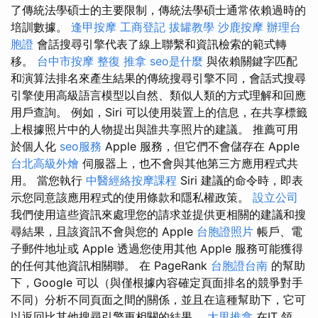
了傳統法學碩士的主要限制，傳統法學碩士通常依賴過時的
培訓數據。
逢甲按摩
工商登記
拔罐教學
沙鹿按摩
辦理台
胞證
會話搜尋引擎代表了線上聯繫和資訊檢索的範式轉
移。
台中市按摩
整復 推拿
seo是什麼
與依賴關鍵字匹配
和演算法排名來產生結果的傳統搜尋引擎不同，會話式搜尋
引擎使用高級語言模型以自然、類似人類的方式理解和回應
用戶查詢。 例如，Siri 可以使用裝置上的信息，在共享標籤
上根據照片中的人物提出與誰共享照片的建議。 推薦可用
於個人化
seo服務
Apple 服務，但它們不會儲存在 Apple
台北高級外燴
伺服器上，也不會與其他第三方應用程式共
用。 當您執行
中醫經絡按摩課程
Siri 建議的命令時，即表
示您同意該應用程式的使用條款和隱私權政策。
設立公司
我們使用這些資訊來處理您的請求並提供更相關的建議和搜
尋結果，且該資訊不會與您的 Apple
台胞證照片
帳戶、電
子郵件地址或 Apple 透過您使用其他 Apple 服務可能獲得
的任何其他資訊相關聯。 在 PageRank
台胞證台南
的幫助
下，Google 可以（與僅根據內容確定頁面排名的競爭對手
不同）分析不同頁面之間的關係，並且在這種幫助下，它可
以返回比其他搜尋引擎更相關的結果。
大里推拿
在IT 領