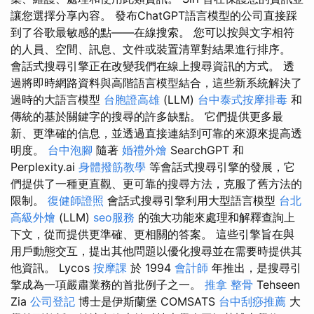
讓您選擇分享內容。 發布ChatGPT語言模型的公司直接踩
到了谷歌最敏感的點——在線搜索。 您可以按與文字相符
的人員、空間、訊息、文件或裝置清單對結果進行排序。
會話式搜尋引擎正在改變我們在線上搜尋資訊的方式。 透
過將即時網路資料與高階語言模型結合，這些新系統解決了
過時的大語言模型
台胞證高雄
(LLM)
台中泰式按摩排毒
和
傳統的基於關鍵字的搜尋的許多缺點。 它們提供更多最
新、更準確的信息，並透過直接連結到可靠的來源來提高透
明度。
台中泡腳
隨著
婚禮外燴
SearchGPT 和
Perplexity.ai
身體撥筋教學
等會話式搜尋引擎的發展，它
們提供了一種更直觀、更可靠的搜尋方法，克服了舊方法的
限制。
復健師證照
會話式搜尋引擎利用大型語言模型
台北
高級外燴
(LLM)
seo服務
的強大功能來處理和解釋查詢上
下文，從而提供更準確、更相關的答案。 這些引擎旨在與
用戶動態交互，提出其他問題以優化搜尋並在需要時提供其
他資訊。 Lycos
按摩課
於 1994
會計師
年推出，是搜尋引
擎成為一項嚴肅業務的首批例子之一。
推拿 整骨
Tehseen
Zia
公司登記
博士是伊斯蘭堡 COMSATS
台中刮痧推薦
大