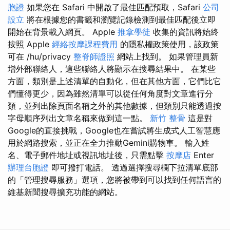
胞證
如果您在 Safari 中開啟了最佳匹配預取，Safari
公司
設立
將在根據您的書籤和瀏覽記錄檢測到最佳匹配後立即
開始在背景載入網頁。 Apple
推拿學徒
收集的資訊將始終
按照 Apple
經絡按摩課程費用
的隱私權政策使用，該政策
可在 /hu/privacy
整脊師證照
網站上找到。 如果管理員新
增外部聯絡人，這些聯絡人將顯示在搜尋結果中。 在某些
方面，類別是上述清單的自動化，但在其他方面，它們比它
們懂得更少，因為雖然清單可以從任何角度對文章進行分
類，並列出除頁面名稱之外的其他數據，但類別只能透過按
字母順序列出文章名稱來做到這一點。
新竹 整骨
這是對
Google的直接挑戰，Google也在嘗試將生成式人工智慧應
用於網路搜索，並正在全力推動Gemini購物車。 輸入姓
名、電子郵件地址或視訊地址後，只需點擊
按摩店
Enter
辦理台胞證
即可撥打電話。 透過選擇搜尋欄下拉清單底部
的「管理搜尋服務」選項，您將被帶到可以找到任何語言的
維基新聞搜尋擴充功能的網站。