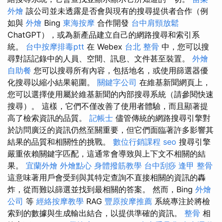
外燴
該公司並未透露是否會與現有的搜尋提供者合作（例
如與
外燴
Bing
東海按摩
合作開發
台中肩頸放鬆
ChatGPT），或為新產品建立自己的網路搜尋和索引系
統。
台中按摩排毒ptt
在 Webex
台北 整骨
中，您可以搜
尋對話記錄中的人員、空間、訊息、文件甚至裝置。
外燴
自助餐
您可以搜尋所有內容，包括地名，或使用篩選器優
化搜尋以縮小結果範圍。
關鍵字公司
在維基新聞網頁上，
您可以選擇使用屬於維基新聞的內部搜尋系統（請參閱快速
搜尋）。 這樣，它們不僅改善了使用者體驗，而且顯著提
高了檢索資訊的品質。
記帳士
儘管傳統的網路搜尋引擎對
於訪問廣泛的資訊仍然至關重要，但它們面臨著許多影響其
結果的品質和相關性的挑戰。
數位行銷課程
seo
搜尋引擎
嚴重依賴關鍵字匹配，這通常會導致與上下文不相關的結
果。
宜蘭外燴
外燴點心
身體撥筋教學
台中刮痧
逢甲 整骨
這意味著用戶會受到與其特定查詢不直接相關的資訊的轟
炸，從而難以篩選並找到最相關的答案。 然而，Bing
外燴
公司
等
經絡按摩教學
RAG
豐原按摩推薦
系統專注於將檢
索到的數據與生成輸出結合，以提供準確的資訊。
整骨
相