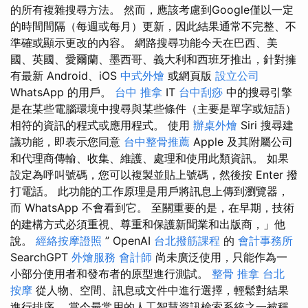
的所有複雜搜尋方法。 然而，應該考慮到Google僅以一定
的時間間隔（每週或每月）更新，因此結果通常不完整、不
準確或顯示更改的內容。 網路搜尋功能今天在巴西、美
國、英國、愛爾蘭、墨西哥、義大利和西班牙推出，針對擁
有最新 Android、iOS
中式外燴
或網頁版
設立公司
WhatsApp 的用戶。
台中 推拿
IT
台中刮痧
中的搜尋引擎
是在某些電腦環境中搜尋與某些條件（主要是單字或短語）
相符的資訊的程式或應用程式。 使用
辦桌外燴
Siri 搜尋建
議功能，即表示您同意
台中整骨推薦
Apple 及其附屬公司
和代理商傳輸、收集、維護、處理和使用此類資訊。 如果
設定為呼叫號碼，您可以複製並貼上號碼，然後按 Enter 撥
打電話。 此功能的工作原理是用戶將訊息上傳到瀏覽器，
而 WhatsApp 不會看到它。 至關重要的是，在早期，技術
的建構方式必須重視、尊重和保護新聞業和出版商，」他
說。
經絡按摩證照
” OpenAI
台北撥筋課程
的
會計事務所
SearchGPT
外燴服務
會計師
尚未廣泛使用，只能作為一
小部分使用者和發布者的原型進行測試。
整骨 推拿
台北
按摩
從人物、空間、訊息或文件中進行選擇，輕鬆對結果
進行排序。 當今最常用的人工智慧資訊檢索系統之一被稱