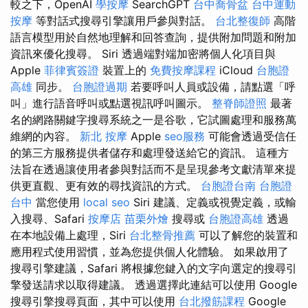
較之下，OpenAI
學按摩
SearchGPT
台中喬骨盆
台中運動
按摩
等對話式搜尋引擎讓用戶參與對話。
台北整復師
高階
語言模型用於自然地理解和回答查詢，提供附加問題和附加
資訊來優化搜尋。 Siri 透過端對端加密將個人化項目與
Apple
菲律賓簽證
裝置上的
免費按摩課程
iCloud
台胞證
高雄
同步。
台胞證過期
若要呼叫人員或設備，請點選「呼
叫」進行語音呼叫或點選視訊呼叫圖示。
整脊師證照
最著
名的網路關鍵字搜尋系統之一是谷歌，它試圖處理和服務萬
維網的內容。
新北 按摩
Apple
seo服務
可能會透過受信任
的第三方服務提供者儲存和處理發送給它的資訊。 這種方
法旨在透過讓使用者參與對話而不是呈現參考文獻清單來提
供更直觀、更有效的尋找資訊的方式。
台胞證台南
台胞證
台中
當您使用
local seo
Siri 建議、定義或視覺定義，或輸
入搜尋、Safari
按摩店
苗栗外燴
搜尋或
台胞證高雄
透過
在本地設備上處理，Siri
台北整骨推薦
可以了解您的裝置和
應用程式使用習慣，並為您提供個人化體驗。 如果啟用了
搜尋引擎建議，Safari 將根據您鍵入的文字向選定的搜尋引
擎發送請求以取得建議。 透過選擇此連結可以使用 Google
搜尋引擎搜尋頁面，其中可以使用
台北撥筋課程
Google