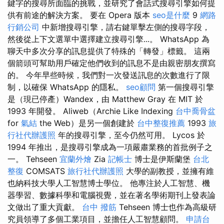
鍵字的搜尋所面臨的挑戰，並研究了會話式搜尋引擎如何提
供有前途的解決方案。 要在 Opera 版本
seo是什麼
9
網路
行銷公司
中新增搜尋引擎，請右鍵單擊左側的搜尋字段，
然後從上下文選單中選擇建立搜尋引擎...。 WhatsApp 為
聊天中多次分享的訊息提供了特殊的「轉發」標籤。 這兩
個箭頭可幫助用戶確定他們收到的訊息不是由親密朋友撰寫
的。 今年早些時候，我們對一次發送訊息的次數進行了限
制，以確保 WhatsApp 的隱私。
seo顧問
第一個搜尋引擎
是（現已停產）Wandex，由 Matthew Gray 在 MIT 於
1993 年開發。 Aliweb（Archie Like Indexing
台中喬骨盆
for
氣結
the Web）是另一個創建於
台中整復推薦
1993
旅
行社代辦護照
年的搜尋引擎，至今仍然可用。 Lycos 於
1994 年推出，是搜尋引擎成為一項嚴肅業務的首批例子之
一。 Tehseen
宜蘭外燴
Zia
記帳士
博士是伊斯蘭堡
台北
整復
COMSATS
旅行社代辦護照
大學的副教授，並擁有維
也納科技大學人工智慧博士學位。 他專注於人工智慧、機
器學習、數據科學和電腦視覺，並在著名學術期刊上發表論
文做出了重大貢獻。
台中 撥筋
Tehseen 博士也作為高級研
究員領導了多個工業項目，並擔任人工智慧顧問。
申請台