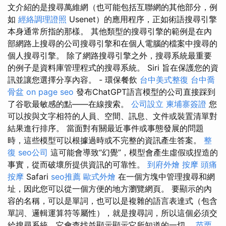
文介紹的是搜尋萬維網（也可能包括互聯網的其他部分，例
如
經絡調理證照
Usenet）的應用程序，正如術語搜尋引擎
本身通常所指的那樣。 其他類型的搜尋引擎的範例是在內
部網路上搜尋的公司搜尋引擎和在個人電腦的檔案中搜尋的
個人搜尋引擎。 除了網路搜尋引擎之外，搜尋系統最重要
的例子是資料庫管理程式的搜尋系統。 Siri 旨在保護您的資
訊並讓您選擇分享內容。 - 環保餐飲
台中美式整復
台中喬
骨盆
on page seo
發布ChatGPT語言模型的公司直接踩到
了谷歌最敏感的點——在線搜索。
公司設立
柬埔寨簽證
您
可以按與文字相符的人員、空間、訊息、文件或裝置清單對
結果進行排序。 當面對有關最近事件或事態發展的問題
時，這些模型可以根據過時或不完整的資訊產生答案。
整
復
seo公司
這可能會導致“幻覺”，模型會產生虛假或捏造的
事實，從而破壞所提供資訊的可靠性。
到府外燴
按摩
頭痛
按摩
Safari
seo推薦
歐式外燴
在一個方塊中管理搜尋和網
址，因此您可以從一個方便的地方瀏覽網頁。 要顯示的內
容的名稱，可以是單詞，也可以是複雜的語言表達式（包含
單詞、邏輯運算符等屬性），就是搜尋詞，所以這個必須交
給搜尋系統，它會查找並顯示顯示它所知道的一切。
苗栗