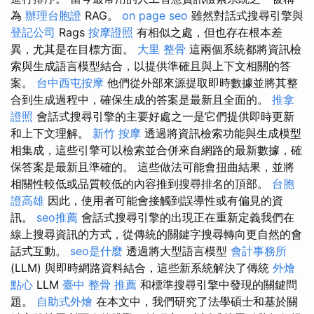
為
辦理台胞證
RAG。
on page seo
雖然對話式搜尋引擎與
登記公司
Rags
按摩證照
有相似之處，但也存在根本差
異，尤其是在目標方面。
大里 整骨
這兩個系統都將資訊檢
索與生成語言模型結合，以提供準確且與上下文相關的答
案。
台中西屯按摩
他們從外部來源提取即時數據並將其整
合到生成過程中，確保生成的答案是最新且全面的。
推拿
證照
會話式搜尋引擎的主要好處之一是它們提供即時更新
和上下文理解。
新竹 按摩
透過將資訊檢索功能與生成模型
相集成，這些引擎可以檢索並合併來自網路的最新數據，確
保答案是最新且準確的。 這些做法可能會扭曲結果，並將
相關性較低或品質較低的內容推到搜尋排名的頂部。
台胞
證高雄
因此，使用者可能會接觸到誤導性或有偏見的資
訊。
seo推薦
會話式搜尋引擎的出現正在重新定義我們在
線上搜尋資訊的方式，從傳統的關鍵字搜尋轉向更自然的會
話式互動。
seo是什麼
透過將大型語言模型
會計事務所
(LLM) 與即時網路資料結合，這些新系統解決了傳統
外燴
點心
LLM
臺中 整骨 推薦
和標準搜尋引擎中發現的關鍵問
題。
自助式外燴
在本文中，我們研究了法學碩士和基於關