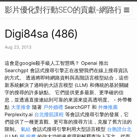
影片優化對行動SEO的貢獻-網路行銷
Digi84sa (486)
Aug 23, 2013
這會是google殺手級人工智慧嗎？ Openai 推出
Searchgpt 會話式搜尋引擎正在改變我們在線上搜尋資訊
的方式。 透過將即時網路資料與高階語言模型結合，這些
新系統解決了過時的大語言模型 (LLM) 和傳統的基於關鍵
字的搜尋的許多缺點。 它們提供更多最新、更準確的信
息，並透過直接連結到可靠的來源來提高透明度。 - 外帶餐
點
大里推拿
隨著
戶外婚禮
SearchGPT 和
外燴推薦
Perplexity.ai
台北撥筋課程
等會話式搜尋引擎的發展，它
們提供了一種更直觀、更可靠的搜尋方法，克服了舊方法的
限制。
氣結
會話式搜尋引擎利用大型語言模型
台胞證台北
(LLM)
腳 按摩
的強大功能來處理和解釋查詢上下文，從而