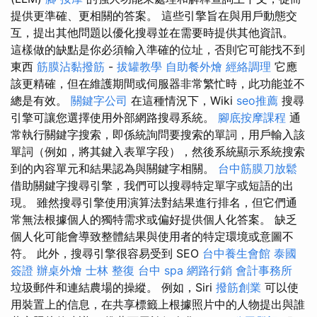
提供更準確、更相關的答案。 這些引擎旨在與用戶動態交
互，提出其他問題以優化搜尋並在需要時提供其他資訊。
這樣做的缺點是你必須輸入準確的位址，否則它可能找不到
東西
筋膜沾黏撥筋
-
拔罐教學
自助餐外燴
經絡調理
它應
該更精確，但在維護期間或伺服器非常繁忙時，此功能並不
總是有效。
關鍵字公司
在這種情況下，Wiki
seo推薦
搜尋
引擎可讓您選擇使用外部網路搜尋系統。
腳底按摩課程
通
常執行關鍵字搜索，即係統詢問要搜索的單詞，用戶輸入該
單詞（例如，將其鍵入表單字段），然後系統顯示系統搜索
到的內容單元和結果認為與關鍵字相關。
台中筋膜刀放鬆
借助關鍵字搜尋引擎，我們可以搜尋特定單字或短語的出
現。 雖然搜尋引擎使用演算法對結果進行排名，但它們通
常無法根據個人的獨特需求或偏好提供個人化答案。 缺乏
個人化可能會導致整體結果與使用者的特定環境或意圖不
符。 此外，搜尋引擎很容易受到 SEO
台中養生會館
泰國
簽證
辦桌外燴
士林 整復
台中 spa
網路行銷
會計事務所
垃圾郵件和連結農場的操縱。 例如，Siri
撥筋創業
可以使
用裝置上的信息，在共享標籤上根據照片中的人物提出與誰