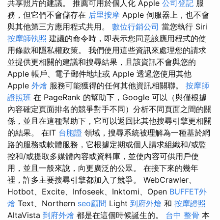
共享照片的建議。 推薦可用於個人化 Apple
公司登記
服
務，但它們不會儲存在
后里按摩
Apple 伺服器上，也不會
與其他第三方應用程式共用。
數位行銷公司
當您執行 Siri
按摩師執照
建議的命令時，即表示您同意該應用程式的使
用條款和隱私權政策。 我們使用這些資訊來處理您的請求
並提供更相關的建議和搜尋結果，且該資訊不會與您的
Apple 帳戶、電子郵件地址或 Apple 透過您使用其他
Apple
外燴
服務可能獲得的任何其他資訊相關聯。
按摩師
證照班
在 PageRank 的幫助下，Google 可以（與僅根據
內容確定頁面排名的競爭對手不同）分析不同頁面之間的關
係，並且在這種幫助下，它可以返回比其他搜尋引擎更相關
的結果。 在IT
台胞證
領域，搜尋系統被理解為一種基於網
路的服務或軟體服務，它根據定期或個人請求組織和/或監
控和/或提取多媒體內容或資料庫，並使內容可供用戶使
用，並且一般來說，向更廣泛的公眾。 在接下來的幾年
裡，許多主要搜尋引擎都加入了競爭。 WebCrawler、
Hotbot、Excite、Infoseek、Inktomi、Open
BUFFET外
燴
Text、Northern
seo顧問
Light
到府外燴
和
按摩證照
AltaVista
到府外燴
都是在這個時候誕生的。
台中 整骨
本