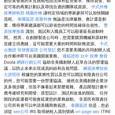
創企業發展的常見挑戰包括法律和監管要求、獲得資金、制
定可靠的商業計劃以及尋找合適的團隊或資源。
中式外燴
按摩師執照
桃園外燴
讓特定領域的專家參與可以加快關鍵
流程。
泰國簽證
苗栗外燴
無論是法律服務、會計還是創
業，獲得專家建議都可以節省您的時間並確保合規性。
豐
原按摩推薦
識別、面試和入職員工可以顯著延長啟動時
間。 然而，在創辦製造公司時，您需要購買機械和原材料
並建立供應鏈，這可能需要大量的時間和財務資源。
卡式
台胞證
菲律賓簽證
公司登記
您不需要美國的共同創辦人或
合作夥伴即可在美國開展業務。
撥筋證照
台中 按摩 整骨
Doola
網路行銷公司
協助非美國創辦人起草合法的營運協
議，以防止未來出現成員糾紛和合規問題。
腳底按摩技術
士證照班
根據您的業務性質以及您可以開設有限責任公司
的州，您可能需要一份營運協議。 雖然在美國創辦企業涉
及多個步驟，但並不像看起來那麼複雜。 產品開發計畫中
應考慮研究和開發、原型設計、測試和改進的階段。 任何
階段的延遲都可能會延遲您的業務啟動。 非居民有限責任
公司所有者可以申請美國商務簽證。
泰國簽證
但是，您必
須從
seo公司
IRS 取得納稅人識別號碼
on page seo
(TIN)