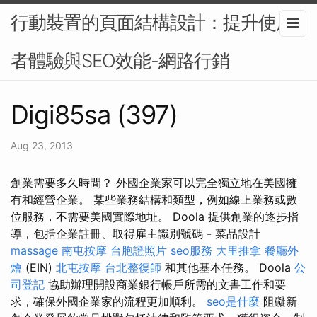
行動裝置的頁面結構設計：提升使用
者體驗與SEO效能-網路行銷
Digi85sa (397)
Aug 23, 2013
創業需要多久時間？ 外國企業家可以完全獨立地在美國擁
有和經營企業。 某些業務結構和類型，例如線上業務或數
位服務，不需要美國實際地址。 Doola 提供創業的逐步指
導，包括企業註冊、取得雇主識別號碼 - 菜品設計
massage
南屯按摩
台胞證照片
seo服務
大里推拿
餐廳外
燴
(EIN)
北屯按摩
台北整復師
和其他基本任務。 Doola
公
司登記
協助辦理開設商業銀行帳戶所需的文書工作和要
求，確保外國企業家的流程更加順利。
seo是什麼
阻礙新