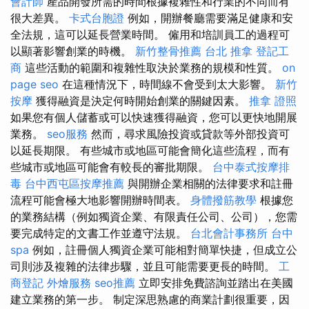
會計師
產品開發所需的時間根據複雜性和行業的不同而有
很大差異。
卡式台胞證
例如，開辦餐廳需要滿足健康和安
全法規，這可以延長營業時間。 僱用和培訓員工的過程可
以顯著影響創業的時機。
新竹整骨推薦
台北 推拿
登記工
商
這些活動的範圍和複雜性取決於業務的規模和性質。
on
page seo
在這種情況下，時間線不會受到太大影響。
新竹
按摩
獲得融資是決定何時開始創業的關鍵因素。
推拿 證照
如果您有個人儲蓄或可以快速獲得融資，您可以更快地開展
業務。
seo服務
然而，尋求風險投資或貸款等外部投資可
以延長期限。 有些城市或地區可能會簡化這些流程，而有
些城市或地區可能會有較長的審批期限。
台中泰式按摩排
毒
台中西屯區按摩推薦
與開辦企業相關的法律要求和註冊
流程可能會極大地影響開辦時間表。
身體撥筋教學
根據您
的業務結構（例如獨資企業、有限責任公司、公司），您需
要完成特定的文書工作並遵守法規。
台北會計事務所
台中
spa
例如，註冊個人獨資企業可能相對簡單快捷，但成立公
司則涉及複雜的法律步驟，並且可能需要更長的時間。
工
商登記
外燴服務
seo推薦
立即安排免費諮詢並踏出在美國
建立業務的第一步。 制定深思熟慮的商業計劃很重要，因