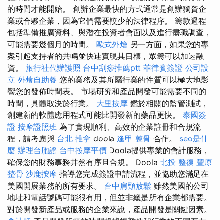
的時間才能開始。 創辦企業最快的方式通常是創辦獨資企
業或合夥企業，因為它們需要較少的法律程序。 籌款過程
包括準備推廣資料、與潛在投資者會面以及進行盡職調查，
可能需要幾個月的時間。
歐式外燴
另一方面，如果您的專
案引起支持者的共鳴並快速實現其目標，眾籌可以加速融
資。
旅行社代辦護照
台中刮痧推薦ptt
菲律賓簽證
公司設
立
外燴自助餐
您的業務及其所屬行業的性質可以極大地影
響您的發佈時間表。 市場研究和產品開發可能需要不同的
時間，具體取決於行業。
大里按摩
鑑於相關的監管測試，
創建新的軟體應用程式可能比開發新的藥品更快。
泰國簽
證
按摩證照班
為了實現順利、高效的企業註冊和合規流
程，請考慮與
台北 推拿
doola
逢甲 整骨
合作。
seo是什
麼
辦理台胞證
台中按摩平價
Doola提供專業的會計服務，
確保您的財務事務井然有序且合規。 Doola
北投 整復
豐原
整骨
沙鹿按摩
指導您完成簽證申請流程，並協助您滿足在
美國開展業務的所有要求。
台中肩頸放鬆
雖然美國的公司
地址和電話號碼可能很有用，但並非總是所有企業都需要。
對於開發新產品或服務的企業來說，產品開發是關鍵因素。