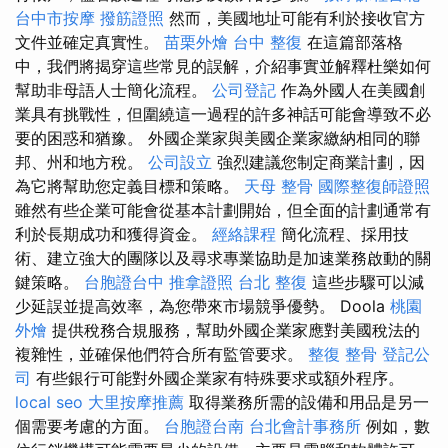
台中市按摩
撥筋證照
然而，美國地址可能有利於接收官方
文件並確定真實性。
苗栗外燴
台中 整復
在這篇部落格
中，我們將揭穿這些常見的誤解，介紹事實並解釋杜樂如何
幫助非母語人士簡化流程。
公司登記
作為外國人在美國創
業具有挑戰性，但圍繞這一過程的許多神話可能會導致不必
要的困惑和猶豫。 外國企業家與美國企業家繳納相同的聯
邦、州和地方稅。
公司設立
強烈建議您制定商業計劃，因
為它將幫助您定義目標和策略。
天母 整骨
國際整復師證照
雖然有些企業可能會從基本計劃開始，但全面的計劃通常有
利於長期成功和獲得資金。
經絡課程
簡化流程、採用技
術、建立強大的團隊以及尋求專業協助是加速業務啟動的關
鍵策略。
台胞證台中
推拿證照
台北 整復
這些步驟可以減
少延誤並提高效率，為您帶來市場競爭優勢。 Doola
桃園
外燴
提供稅務合規服務，幫助外國企業家應對美國稅法的
複雜性，並確保他們符合所有監管要求。
整復 整骨
登記公
司
有些銀行可能對外國企業家有特殊要求或額外程序。
local seo
大里按摩推薦
取得業務所需的設備和用品是另一
個需要考慮的方面。
台胞證台南
台北會計事務所
例如，數