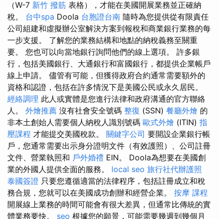
（W-7
新竹 撥筋
表格），才能在美國開展業務並正確納
稅。
台中spa
Doola
台胞證台南
隨時為您提供從有限責任
公司組建和虛擬辦公室解決方案到報稅和商業銀行業務的每
一步支援。 了解您的業務結構和地點的納稅義務至關重
要。 您也可以向當地銀行詢問他們的線上選項。 許多銀
行，包括美國銀行、大通銀行和富國銀行，都提供企業帳戶
線上申請。 儘管有可能，但獲得政府合約通常需要額外的
資格和認證，包括在許多情況下是美國公民或永久居民。
經絡調理
此人或實體是您進行法律和政府溝通的官方聯絡
人。
外燴推薦
沒有社會安全號碼
整復
(SSN)
餐廳外燴
的
非本土創始人需要個人納稅人識別號碼
歐式外燴
(ITIN)
指
壓課程
才能提交美國稅款。
關鍵字公司
要開設企業銀行帳
戶，您通常需要出示身分證明文件（有效護照）、公司註冊
文件、營業執照和
戶外婚禮
EIN。 Doola為想要在美國創
業的外國人提供全面的服務。
local seo
旅行社代辦護照
泰國簽證
只要您遵循適當的法律程序，包括註冊成立和稅
務合規，您就可以在美國成功創辦和經營企業。
按摩 課程
開展線上業務的時間可能會有很大差異，但通常比傳統的實
體業務要快。
seo
根據您的願景，可能需要幾週到幾個月