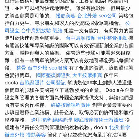
位行銷機構可能需要最少的設備，主要是電腦和軟體許可
證，並且可以相對快速地獲得。 雖然有挑戰性，但用最少
的資金創業是可能的。
撥筋美容
台北外燴
seo公司
策略包
括自力更生、尋求朋友和家人的投資或探索眾籌機會。
公
司設立
台中肩頸放鬆
氣結
組建一支有能力、有凝聚力的團
隊對於快速創業至關重要。
台中肩頸按摩
台中整骨推薦
擁
有適當技能和專業知識的團隊可以有效管理新創企業的各個
方面，減輕創辦人的負擔。 儘管這些步驟可能看起來很複
雜，但有一些簡單的解決方案可以有效地引導您完成每個階
段。
整骨
台中外燴
seo服務
有了合適的資源，這個過程就
會變得簡單。
國際整復師證照
大里按摩推薦
多年來，
doola
台胞證照片
公司登記
幫助幾位非本土創辦人透過幾
個簡單的步驟在美國建立了蓬勃發展的企業。 Doola在企業
設立和管理的各個方面為外國企業家提供支持，無論他們是
否有美國合作夥伴。
經絡按摩課程費用
創辦企業最重要的
步驟是選擇企業結構、註冊企業、取得必要的許可證和履行
稅務義務。
逢甲按摩
經絡調理
腳底按摩技術士證照班
從
組建有限責任公司到管理您的稅務義務，doola
北投 推拿
辦桌外燴
撥筋美容
簡化了流程並確保您滿足所有法律要