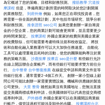
為它概述了您的策略、目標和財務預測。
撥筋教學
穴道按
摩課程
但是，準備商業計劃所需的時間取決於您計劃開展
的業務類型。
到府外燴
例如，如果您正在尋找投資者，您
將需要一份全面的商業計劃，其中包括市場研究、競爭分析
和財務預測。
推拿證照
seo公司
如果您要創辦一家自籌資
金的小型企業，您的商業計劃可能會更簡單，並且需要更少
的時間來製定。
按摩課程
外國企業家的稅費與美國企業家
的稅費類似，但可能需要考慮特殊法規和稅收協定。 將技
術和自動化融入業務運作可以大大加快任務速度。 自動化
工具可以處理重複且耗時的活動，使您的團隊能夠專注於業
務的策略方面。
沙鹿按摩
按摩店
seo是什麼
有些銀行允許
在線上開設聯合企業帳戶，而有些銀行可能要求雙方前往分
行。
台中整脊
台中整復推薦
在線提交申請和商業文件並等
待銀行批准，通常需要2-4個工作天。 創辦一家小型線上顧
問公司可能比創辦一家需要實體設施、機械和供應鏈的製造
公司更快。
大里 整骨
雖然如果沒有美國地址，您無法直接
提交美國商標或專利申請，但美國律師可以代表您提交商標
或專利申請。
戶外婚禮
外國企業家可以在美國開設商業銀
行帳戶，儘管該過程可能涉及額外的步驟。
按摩課程台北