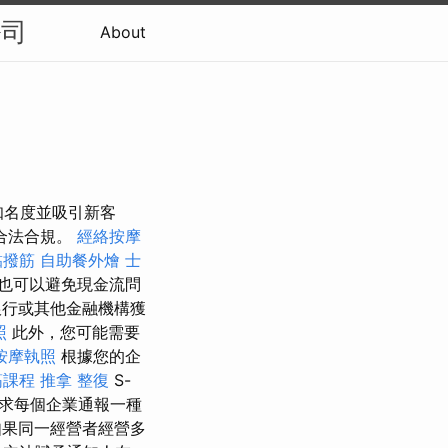
公司
About
知名度並吸引新客
合法合規。
經絡按摩
黏撥筋
自助餐外燴
士
也可以避免現金流問
行或其他金融機構獲
照
此外，您可能需要
按摩執照
根據您的企
筋課程
推拿 整復
S-
要求每個企業通報一種
果同一經營者經營多