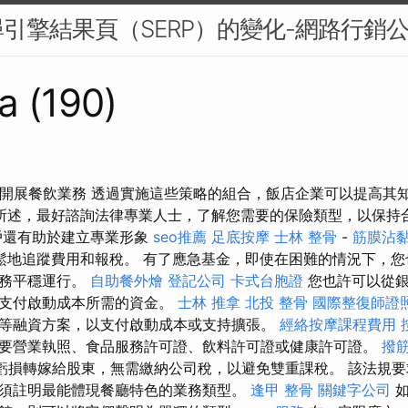
引擎結果頁（SERP）的變化-網路行銷
a (190)
家開展餐飲業務 透過實施這些策略的組合，飯店企業可以提高其
所述，最好諮詢法律專業人士，了解您需要的保險類型，以保持
戶還有助於建立專業形象
seo推薦
足底按摩
士林 整骨
-
筋膜沾
鬆地追蹤費用和報稅。 有了應急基金，即使在困難的情況下，您
業務平穩運行。
自助餐外燴
登記公司
卡式台胞證
您也許可以從銀
供支付啟動成本所需的資金。
士林 推拿
北投 整骨
國際整復師證
等融資方案，以支付啟動成本或支持擴張。
經絡按摩課程費用
要營業執照、食品服務許可證、飲料許可證或健康許可證。
撥
潤和虧損轉嫁給股東，無需繳納公司稅，以避免雙重課稅。 該法規
須註明最能體現餐廳特色的業務類型。
逢甲 整骨
關鍵字公司
如