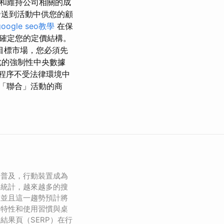
和維持公司相關的成
發送到活動中供您的顧
google seo教學
在保
確定您的定價結構。
目標市場，您必須先
此的強制性中央數據
程序不受法律環境中
「聯合」活動的商
的普及，行動裝置成為
據統計，越來越多的搜
，並且這一趨勢預計將
的特性和使用習慣與桌
結果頁（SERP）在行