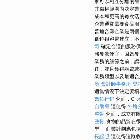
家可以相互分離的餐
其職權範圍內決定
成本和更高的每次活
企業通常需要食品服
普通合夥企業是兩個
係也很容易建立，不
司
確定合適的服務
務餐飲便宜，因為餐
業務的細節之前，讓
任，並且獲得融資
業務類型以及最適合
所
會計師事務所
登
適當情況下決定要填
數位行銷
然而，C
s
自助餐
這使得
外燴
整骨
然而，成立有限
整骨
食物的品質在很
型。 商業計劃應包
長證照
這使得追蹤