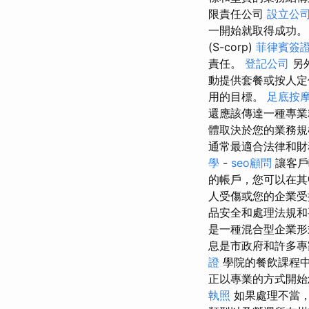
限責任公司
設立公
一開始就取得成功。
(S-corp)
菲律賓簽
責任。
登記公司
另
動提供套餐或按人
用的目標。
足底按
還應該傳達一種專業
體取決於您的業務規
通常最適合法律和財
學
-
seo顧問
讓客戶
的帳戶，您可以在其
人受傷或您的企業受
品安全和處理法規
是一種混合型企業形
息是市政府和許多
證
學院的餐飲課程
正以專業的方式開
執照
如果處理不當，