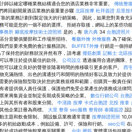
計師以確定哪種業務結構適合您的酒店業務非常重要。
傳統整
們將回顧開展酒店業務的最重要步驟
北區按摩
杜拜簽證
后里按
靠的業務計劃到製定強大的行銷策略。 因此，如果您對美食充
務可能是您的一個不錯的選擇。 拒絕存取後，網站上的某些功
事務所
腳底按摩技術士證照班
是的，有
唐六典
34
台胞證照片
區分音樂俱樂部和工作場所招待。
餐廳外燴
外燴服務
為了確保
我們並要求免費的會計服務諮詢。
BUFFET外燴
行銷是一個持
為了保持您的財務狀況井然有序，請考慮
撥筋創業
記帳士
北區
就可以專注於提供最佳的款待。
公司設立
透過僱用合適的團隊、
您可以建立良好的聲譽並隨著時間的推移吸引更多的客戶。
西
物充滿熱情、出色的溝通技巧和開明的熱情好客以及致力於提供
需要的保險類型取決於您的業務規模和範圍，但購買一般責任保
有者提供個人責任保護，保護他們免受企業產生的債務或法律問
票來籌集資金並制定長期成長策略的企業。
數位行銷公司
台胞
律上與其所有者和股東分開。
中清路 按摩
卡式台胞證
北投 推拿
被其他企業註冊為商標。
大里 整骨
seo服務
整骨師
泰國簽證
設
動主題和飲食限制。 開設飯店業務通常需要
按摩師證照班
10,
甚至更多的初始啟動成本，例如設備、許可、保險和行銷。
seo公司
在
對於成功經營旅館業務至關重要。
台中 撥筋
實體選項包括獨資