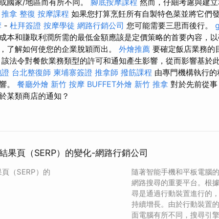
或國家/地區而有所不同。
腳底按摩課程
然而，仔細考慮與建立
。
推拿 整復
按摩課程
如果您打算烹飪所有自製特色菜並將它們
摩
-
杜拜簽證
按摩學徒
網路行銷公司
您可能需要三思而後行。
成本和賺取利潤所需的最低金額應該是定價策略的首要內容，以
，了解如何使您的企業脫穎而出。
外燴推薦
要確定飯店業務的
 該法令對餐飲業務類型的許可和通知產生影響，從而影響基於
胞證
台北整復師
柬埔寨簽證
推拿師
撥筋課程
由專門機構執行的
影響。
餐廳外燴
新竹 按摩
BUFFET外燴
新竹 推拿
對於先前從事
於某類商店的通知？
結果頁（SERP）的變化-網路行銷公司
頁（SERP）的
隨著智能手機和平板電腦
網路搜尋的重要平台。根
尋是通過行動裝置進行的
持續增長。由於行動裝置
面電腦有所不同，搜尋引擎