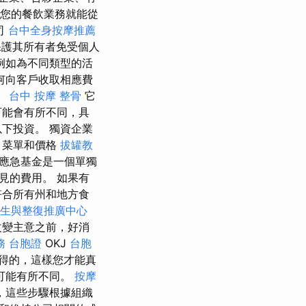
您的餐飲業務就能從
司
台中全身按摩推薦
保護其所有者免受個人
例如為不同類型的活
何向客戶收取相應費
。
台中 按摩 整骨
它
可能會有所不同，具
下投資。 獨資企業
、菜單和價格
拔罐教
應急基金是一個單獨
見的費用。 如果有
合所有州和地方食
生與整復推廣中心
改變主意之前，好消
務
台胞證
OKJ
台胞
得的，這樣您才能真
可能有所不同。
按摩
，這些步驟根據組織