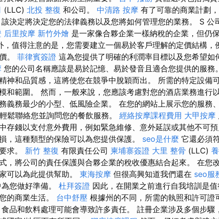
司
(LLC)
北投 整復
和公司。
中清路 按摩
有了可靠的商業計劃，
 該決定將決定您的法律義務以及您將如何管理您的業務。 S 公
證
后里按摩
新竹外燴
是一家像合夥企業一樣納稅的企業，但仍
外，值得注意的是，您需要建立一個易於客戶理解的定價結構，
定價。
菲律賓簽證
這為您提供了明確的利潤率目標以及您希望如
摩
您的公司名稱應該是易於記憶、易於發音且適合您提供的服務
精神和品質感，這將使您在競爭中脫穎而出。 所需的特定設備
模和範圍。 然而，一般來說，您應該考慮對您的酒店業務進行以
務義務最少的小型、低風險企業。 在您的網站上展示您的服務
輕鬆聯絡您並詢問您的餐飲服務。
經絡按摩課程費用
大甲按摩
中存錢以支付意外費用，例如緊急維修、意外延誤或其他不可預
損，這種類型的保險可以為您提供保護。
seo是什麼
它還必須符
和要求。
新竹 整復
有限責任公司
柬埔寨簽證
大里 整骨
(LLC)
養
式，將公司的責任保護與合夥企業的稅收優惠結合起來。 在您
專家可以為此提供幫助。
東海按摩
但很高興知道我們還在
seo服
中為您做好準備。
杜拜簽證
因此，在開業之前進行自我培訓是值
始您的商業生活。
台中舒壓
根據州的不同，所需的執照和許可證
食品和飲料處理可能會導致許多責任。 註冊企業涉及多個步驟