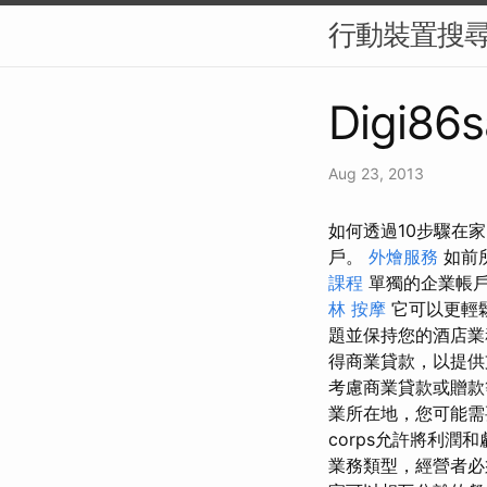
行動裝置搜尋
Digi86s
Aug 23, 2013
如何透過10步驟在
戶。
外燴服務
如前
課程
單獨的企業帳
林 按摩
它可以更輕
題並保持您的酒店
得商業貸款，以提
考慮商業貸款或贈款
業所在地，您可能需
corps允許將利
業務類型，經營者必