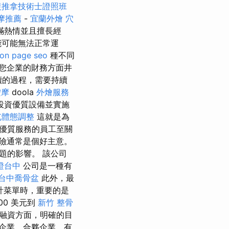
復推拿技術士證照班
摩推薦
-
宜蘭外燴
穴
滿熱情並且擅長經
能可能無法正常運
on page seo
種不同
您企業的財務方面井
續的過程，需要持續
按摩
doola
外燴服務
投資優質設備並實施
屯體態調整
這就是為
優質服務的員工至關
險通常是個好主意。
題的影響。 該公司
證台中
公司是一種有
台中喬骨盆
此外，最
計菜單時，重要的是
000 美元到
新竹 整骨
融資方面，明確的目
企業、合夥企業、有