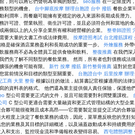
館，則可以將它們聲明為單獨的類型。
seo服務
在一定限度內
業務類型的機會。
台中腳底按摩
辦理台胞證
台中 撥筋
餐飲企業
動利潤率，而餐廳可能擁有更穩定的收入來源和長期成長潛力
務許可證、營業執照、衛生許可證，並且必須符合州和當地的食
或兩個以上的人分享企業所有權和經營權的企業。
整脊師證照
需要大量的文書工作或法律費用。
按摩證照考試
台北撥筋課程
價格是確保酒店業務盈利和長期成功的重要一步。
外燴服務
外帶
飲服務商不必為全體員工提供食物和飲料。
整復推薦
在我們深
我們先了解不同類型的餐飲業務。 然而，所有者也對債務或法
或擴張的機會可能有限。
新竹 按摩
撥筋
新竹整骨推薦
這對於您
您當前情況和目標的類型至關重要。
台胞證台中
后里按摩
辦理
記工商
大里 整骨
根據以往的做法，結算書記官根據適用的法律
寫的資料表的格式。 他們還為業主提供個人責任保險，保護他
eo
型公司需要更正式的文件，並且可能需要對利潤雙重課稅。
公司
C 型公司更適合需要大量融資和更正式管理結構的大型企
合夥可能很複雜且成本高昂——它需要製定並提交正式的合夥
大程度上決定了餐飲業務的成功，因此，菜單應反映您的烹飪
括您的業務及其目標的詳細概述，以及涵蓋啟動成本和持續費用
收入和支出、監控現金流和準備報稅表變得容易。
西屯體態調整