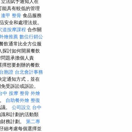
，立法賦予通知人在
可能具有較低的管理
。
逢甲 整骨
食品服務
品安全和處理法規。
穴道按摩課程
合作關
外燴推薦
數位行銷公
餐飲通常比全方位服
入探討如何開展餐飲
律問題承擔個人責
選擇想要創辦的餐飲
台胞證
台北會計事務
決定通知方式，並在
們免受訴訟或訴訟。
台中 按摩 整骨
外燴
業。
自助餐外燴
整復
協議。
公司設立
台中
知識和計劃的活動類
的財務計劃。
第二專
仔細考慮每個選擇並