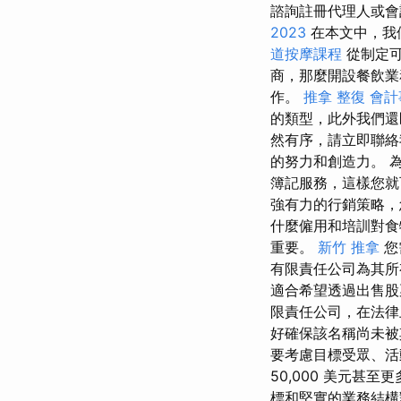
諮詢註冊代理人或會
2023
在本文中，我
道按摩課程
從制定可
商，那麼開設餐飲業
作。
推拿 整復
會計
的類型，此外我們還
然有序，請立即聯絡
的努力和創造力。 
簿記服務，這樣您
強有力的行銷策略，
什麼僱用和培訓對食
重要。
新竹 推拿
您
有限責任公司為其所
適合希望透過出售股
限責任公司，在法
好確保該名稱尚未
要考慮目標受眾、活
50,000 美元
標和堅實的業務結構