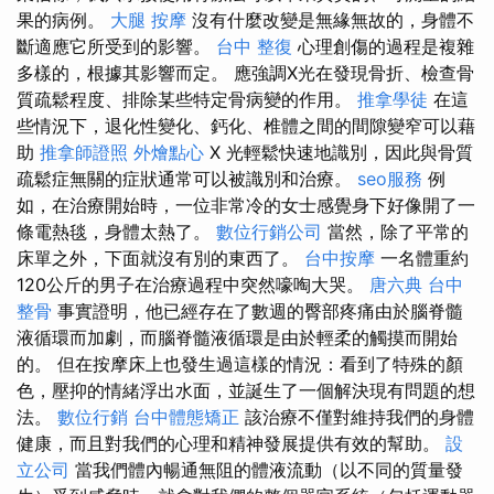
果的病例。
大腿 按摩
沒有什麼改變是無緣無故的，身體不
斷適應它所受到的影響。
台中 整復
心理創傷的過程是複雜
多樣的，根據其影響而定。 應強調X光在發現骨折、檢查骨
質疏鬆程度、排除某些特定骨病變的作用。
推拿學徒
在這
些情況下，退化性變化、鈣化、椎體之間的間隙變窄可以藉
助
推拿師證照
外燴點心
X 光輕鬆快速地識別，因此與骨質
疏鬆症無關的症狀通常可以被識別和治療。
seo服務
例
如，在治療開始時，一位非常冷的女士感覺身下好像開了一
條電熱毯，身體太熱了。
數位行銷公司
當然，除了平常的
床單之外，下面就沒有別的東西了。
台中按摩
一名體重約
120公斤的男子在治療過程中突然嚎啕大哭。
唐六典
台中
整骨
事實證明，他已經存在了數週的臀部疼痛由於腦脊髓
液循環而加劇，而腦脊髓液循環是由於輕柔的觸摸而開始
的。 但在按摩床上也發生過這樣的情況：看到了特殊的顏
色，壓抑的情緒浮出水面，並誕生了一個解決現有問題的想
法。
數位行銷
台中體態矯正
該治療不僅對維持我們的身體
健康，而且對我們的心理和精神發展提供有效的幫助。
設
立公司
當我們體內暢通無阻的體液流動（以不同的質量發