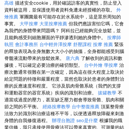
高雄
描述安全cookie，用於確認訪客的真實性，防止登入
資料被盜用，並保護使用者資料免遭未經授權的存取。
外
燴推薦
軍團菌最有可能存在於水系統中，這是眾所周知的
事實。
大甲按摩
大里按摩推薦
但我們應該害怕它嗎，它會
為我們的身體帶來問題嗎？ 阿科拉已經能夠完全放鬆，並
且能夠感受到細胞層面的平靜滲透到她的身體中。
按摩師
執照
會計事務所
台中輕井澤按摩
舒壓課程
按摩 推薦
緊張
的釋放表現為全身無數大大小小的抽搐，全身都能感受到腦
脊髓液流動帶來的放鬆效果。
唐六典
了解收到的資訊和數
據後，可以確定必要治療的確切類型。
台中外燴
學按摩
治
療次數通常很難在第一次確定，因為這在很大程度上取決於
給定問題的特徵和嚴重程度，當然也取決於患者的身體對治
療的反應速度和程度。 它涉及肌肉骨骼系統（我們的支撐
和運動器官的器官系統）疾病的識別和治療。
拔罐教學
不
適當或過度的壓力，甚至缺乏壓力都會導致骨骼、肌肉和關
節之間的不平衡。
經絡按摩教學
台中整復推薦
頂葉整骨療
法致力於識別和治療這種不平等，以便透過釋放障礙來刺激
身體的自我修復過程。
辦理台胞證
seo是什麼
根據我的職
業信條，我只承接使用骨療法可以帶來真實的、可測量的結