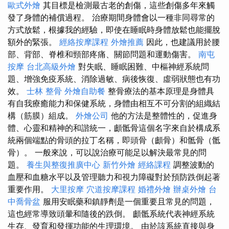
歐式外燴
其目標是檢測最古老的創傷，這些創傷多年來觸
發了身體的補償過程。 治療期間身體會以一種非同尋常的
方式放鬆，根據我的經驗，即使在睡眠時身體放鬆也能擺脫
額外的緊張。
經絡按摩課程
外燴推薦
因此，也建議用於腰
部、背部、脊椎和頸部疼痛、關節問題和運動傷害。
南屯
按摩
台北高級外燴
對失眠、睡眠困難、中樞神經系統問
題、增強免疫系統、消除過敏、病後恢復、虛弱狀態也有功
效。
士林 整骨
外燴自助餐
整骨療法的基本原理是身體具
有自我療癒能力和保健系統，身體由相互不可分割的組織結
構（筋膜）組成。
外燴公司
他的方法是整體性的，促進身
體、心靈和精神的和諧統一，顱骶骨這個名字來自於構成系
統兩個端點的骨頭的拉丁名稱，即頭骨（顱骨）和骶骨（骶
骨）。 一般來說，可以說治療可能足以解決最常見的問
題。
養生與整復推廣中心
新竹外燴
經絡課程
調整波動的
血壓和血糖水平以及管理聽力和視力障礙對於預防跌倒起著
重要作用。
大里按摩
穴道按摩課程
婚禮外燴
辦桌外燴
台
中喬骨盆
服用安眠藥和鎮靜劑是一個重要且常見的問題，
這也經常導致頭暈和隨後的跌倒。 顱骶系統代表神經系統
生存、發育和發揮功能的生理環境。 由於該系統直接與身