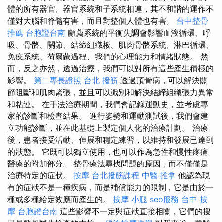
體的所有器官、器官系統和子系統相連，其不和諧的運作不
僅對大腦和脊髓有害，而且對整個人體也有害。
台中整骨
推薦
台胞證台南
顱薦系統的平衡失調會影響血液循環、呼
吸、骨骼、關節、結締組織板、肌肉骨骼系統、淋巴循環、
免疫系統、荷爾蒙過程、我們的心理能力和情緒狀態。 然
而，反之亦然，透過治療，我們可以對所有這些產生積極的
影響。
第二專長證照
台北 撥筋
透過頂骨病，可以解決關
節阻斷和肌肉緊張，並且可以識別和解決結締組織張力異常
和粘連。 在手法治療期間，我們會記錄運動史，並考慮專
家的診斷和檢查結果。 進行姿勢和運動測試後，我們會建
立功能診斷，並在此基礎上製定個人化的治療計劃。 治療
後，患者接受活動、伸展和穩定練習，以維持和發展已達到
的狀態。 它既可以獨立使用，也可以作為急性和慢性疼痛
醫療的附加部分。 整骨療法尋找問題的原因，而不僅僅是
治療特定的症狀。
按摩
台北撥筋課程
中醫 推拿
他認為現
有的症狀不是一種疾病，而是補償能力的限制，它是由於一
種或多種給定效應而產生的。
按摩 小腿
seo服務
台中 按
摩
台胞證台南
這些影響不一定與症狀直接相關，它們的搜