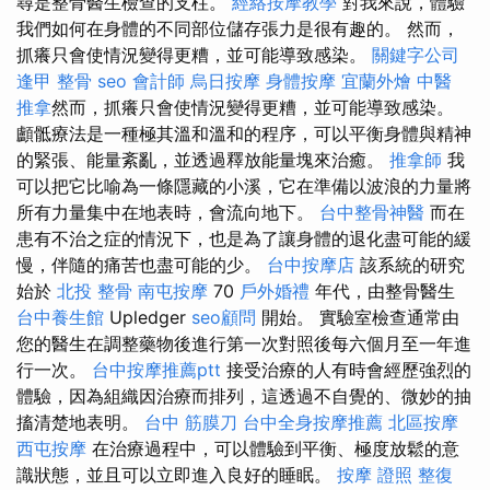
尋是整骨醫生檢查的支柱。
經絡按摩教學
對我來說，體驗
我們如何在身體的不同部位儲存張力是很有趣的。 然而，
抓癢只會使情況變得更糟，並可能導致感染。
關鍵字公司
逢甲 整骨
seo
會計師
烏日按摩
身體按摩
宜蘭外燴
中醫
推拿
然而，抓癢只會使情況變得更糟，並可能導致感染。
顱骶療法是一種極其溫和溫和的程序，可以平衡身體與精神
的緊張、能量紊亂，並透過釋放能量塊來治癒。
推拿師
我
可以把它比喻為一條隱藏的小溪，它在準備以波浪的力量將
所有力量集中在地表時，會流向地下。
台中整骨神醫
而在
患有不治之症的情況下，也是為了讓身體的退化盡可能的緩
慢，伴隨的痛苦也盡可能的少。
台中按摩店
該系統的研究
始於
北投 整骨
南屯按摩
70
戶外婚禮
年代，由整骨醫生
台中養生館
Upledger
seo顧問
開始。 實驗室檢查通常由
您的醫生在調整藥物後進行第一次對照後每六個月至一年進
行一次。
台中按摩推薦ptt
接受治療的人有時會經歷強烈的
體驗，因為組織因治療而排列，這透過不自覺的、微妙的抽
搐清楚地表明。
台中 筋膜刀
台中全身按摩推薦
北區按摩
西屯按摩
在治療過程中，可以體驗到平衡、極度放鬆的意
識狀態，並且可以立即進入良好的睡眠。
按摩 證照
整復