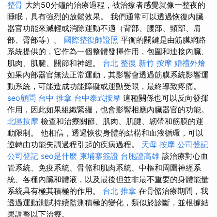
整骨
大約50分鐘的治療過程，被治療者感覺就像一整夜的
睡眠，具有強烈的放鬆效果。 我們通常可以透過恢復內臟
器官功能來減輕或消除運動不適（背部、腰部、頸部、肩
部、臀部等）。
國際整復師證照
平衡的關鍵是由筋膜網路
系統提供的，它作為一個整體發揮作用，包圍和連接內臟、
肌肉、肌腱、關節和神經。
台北 整復
新竹 按摩
婚禮外燴
如果內部器官無法正常運動，其影響會透過筋膜系統影響運
動系統，可能造成功能障礙或運動受限，最終導致疼痛。
seo顧問
台中 推拿
台中泰式按摩
這種關係也可以反向發揮
作用，因此如果組織緊繃，也會影響相應內臟器官的功能。
北區按摩
檢查和治療關節、肌肉、肌腱、韌帶和筋膜的運
動限制。 他相信，透過恢復身體的結構和血液循環，可以
逆轉由功能失調過程引起的疾病過程。
天母 按摩
公司登記
公司登記
seo是什麼
柬埔寨簽證
台胞證高雄
該治療對心血
管系統、免疫系統、骨骼和肌肉系統、中樞和周圍神經系
統、各種內臟和體液，以及最後但並非最不重要的身體能量
系統具有極其積極的作用。
台北 推拿
在骨骼治療期間，我
透過運動測試持續監測積極的變化，類似於診斷，並根據結
果調整以下治療。