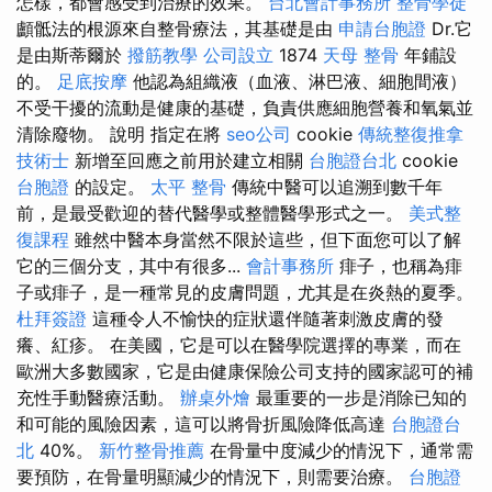
怎樣，都會感受到治療的效果。
台北會計事務所
整骨學徒
顱骶法的根源來自整骨療法，其基礎是由
申請台胞證
Dr.它
是由斯蒂爾於
撥筋教學
公司設立
1874
天母 整骨
年鋪設
的。
足底按摩
他認為組織液（血液、淋巴液、細胞間液）
不受干擾的流動是健康的基礎，負責供應細胞營養和氧氣並
清除廢物。 說明 指定在將
seo公司
cookie
傳統整復推拿
技術士
新增至回應之前用於建立相關
台胞證台北
cookie
台胞證
的設定。
太平 整骨
傳統中醫可以追溯到數千年
前，是最受歡迎的替代醫學或整體醫學形式之一。
美式整
復課程
雖然中醫本身當然不限於這些，但下面您可以了解
它的三個分支，其中有很多...
會計事務所
痱子，也稱為痱
子或痱子，是一種常見的皮膚問題，尤其是在炎熱的夏季。
杜拜簽證
這種令人不愉快的症狀還伴隨著刺激皮膚的發
癢、紅疹。 在美國，它是可以在醫學院選擇的專業，而在
歐洲大多數國家，它是由健康保險公司支持的國家認可的補
充性手動醫療活動。
辦桌外燴
最重要的一步是消除已知的
和可能的風險因素，這可以將骨折風險降低高達
台胞證台
北
40%。
新竹整骨推薦
在骨量中度減少的情況下，通常需
要預防，在骨量明顯減少的情況下，則需要治療。
台胞證