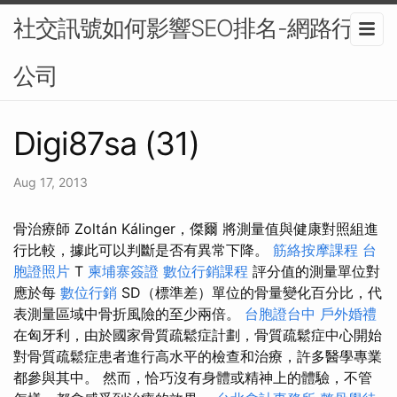
社交訊號如何影響SEO排名-網路行銷
公司
Digi87sa (31)
Aug 17, 2013
骨治療師 Zoltán Kálinger，傑爾 將測量值與健康對照組進
行比較，據此可以判斷是否有異常下降。
筋絡按摩課程
台
胞證照片
T
柬埔寨簽證
數位行銷課程
評分值的測量單位對
應於每
數位行銷
SD（標準差）單位的骨量變化百分比，代
表測量區域中骨折風險的至少兩倍。
台胞證台中
戶外婚禮
在匈牙利，由於國家骨質疏鬆症計劃，骨質疏鬆症中心開始
對骨質疏鬆症患者進行高水平的檢查和治療，許多醫學專業
都參與其中。 然而，恰巧沒有身體或精神上的體驗，不管