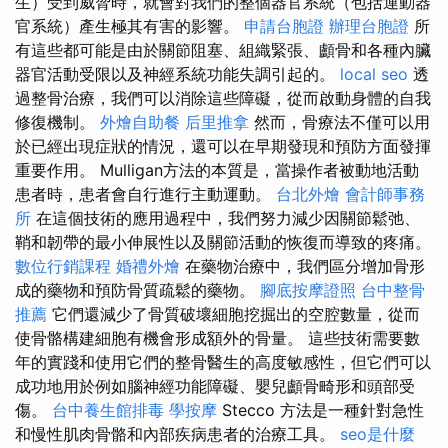
生）受到威脅時，就會對我們的整個器官系統（包括運動器
官系統）產生極其有害的影響。
申請台胞證
辦理台胞證
所
有這些都可能是由於關節阻塞、組織緊張、顱骨和各種內臟
器官活動受限以及神經系統功能失調引起的。
local seo
透
過整骨治療，我們可以消除這些障礙，從而啟動身體的自我
修復機制。
外燴自助餐
后里推拿
然而，骨療法不僅可以用
於已經出現症狀的情況，還可以在早期發現和預防方面發揮
重要作用。 Mulligan方法的本質是，當操作者被動地活動
患者時，患者會自行進行主動運動。
台北外燴
會計師事務
所
在這個技術的應用過程中，我們努力減少因關節鬆弛、
鞘和韌帶的最小伸展性以及關節活動的恢復而導致的疼痛。
數位行銷課程
婚禮外燴
在藥物治療中，我們區分增加骨形
成的藥物和預防骨質疏鬆的藥物。
腳底按摩證照
台中整骨
推薦
它們還減少了骨質破壞細胞挖掘出的空腔數量，從而
使骨骼構建細胞有機會形成額外的骨量。 這些技術需要數
年的實踐和使用它們的整骨醫生的高度敏感性，但它們可以
成功地用於例如腦神經功能障礙、嬰兒顱骨畸形和頭部受
傷。
台中養生館排毒
學按摩
Stecco 方法是一種針對急性
和慢性肌肉骨骼和內部疾病患者的治療工具。
seo是什麼