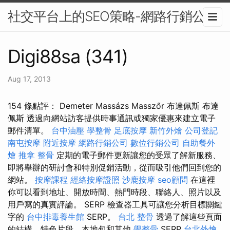
社交平台上的SEO策略-網路行銷公司
Digi88sa (341)
Aug 17, 2013
154 條點評： Demeter Massázs Masszőr 布達佩斯 布達
佩斯 透過向網站訪客提供時事通訊或獨家優惠來建立電子
郵件清單。
台中油壓
學整骨
足底按摩
新竹外燴
公司登記
南屯按摩
附近按摩
網路行銷公司
數位行銷公司
自助餐外
燴
推拿 整骨
定期的電子郵件更新讓您的受眾了解新服務、
即將舉辦的研討會和特別促銷活動，從而吸引他們回到您的
網站。
按摩課程
經絡按摩證照
沙鹿按摩
seo顧問
在這裡
你可以看到地址、開放時間、熱門時段、聯絡人、照片以及
用戶寫的真實評論。 SERP 檢查器工具可讓您分析目標關鍵
字的
台中排毒養生館
SERP。
台北 整骨
透過了解這些頁面
的結構、特色片段、本地包和其他
學整骨
SERP
台北外燴