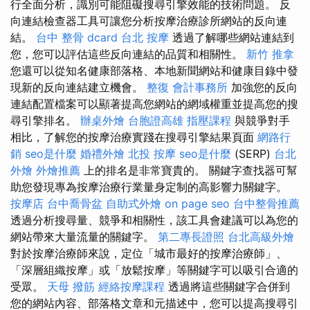
行全面分析，識別可能阻礙搜尋引擎效能的技術問題。 反
向連結檢查器工具可讓您分析按摩治療診所網站的反向連
結。
台中 整骨 dcard
台北 按摩
透過了解哪些網站連結到
您，您可以評估這些反向連結的品質和相關性。
新竹 推拿
您還可以從知名健康部落格、本地新聞網站和健康目錄中發
現新的反向連結建立機會。
整復
會計事務所
加強您的反向
連結配置檔案可以顯著提高您網站的網域權重並提高您的搜
尋引擎排名。
辦桌外燴
台胞證高雄
指壓課程
與競爭對手
相比，了解您的按摩治療實踐在搜尋引擎結果頁面
網路行
銷
seo是什麼
婚禮外燴
北投 按摩
seo是什麼
(SERP)
台北
外燴
外燴推薦
上的排名是非常寶貴的。 關鍵字查找器可幫
助您發現專為按摩治療行業量身定制的高影響力關鍵字。
按摩店
台中喬骨盆
自助式外燴
on page seo
台中整骨推薦
透過分析搜尋量、競爭和相關性，該工具會建議可以為您的
網站帶來大量流量的關鍵字。
第二專長證照
台北高級外燴
對於按摩治療師來說，定位「城市最好的按摩治療師」、
「深層組織按摩」或「放鬆按摩」等關鍵字可以吸引合適的
受眾。
天母 撥筋
經絡按摩課程
透過將這些關鍵字合併到
您的網站內容、部落格文章和元描述中，您可以提高搜尋引