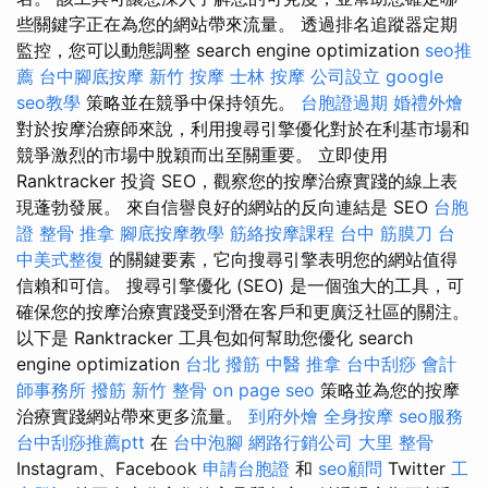
些關鍵字正在為您的網站帶來流量。 透過排名追蹤器定期
監控，您可以動態調整 search engine optimization
seo推
薦
台中腳底按摩
新竹 按摩
士林 按摩
公司設立
google
seo教學
策略並在競爭中保持領先。
台胞證過期
婚禮外燴
對於按摩治療師來說，利用搜尋引擎優化對於在利基市場和
競爭激烈的市場中脫穎而出至關重要。 立即使用
Ranktracker 投資 SEO，觀察您的按摩治療實踐的線上表
現蓬勃發展。 來自信譽良好的網站的反向連結是 SEO
台胞
證
整骨 推拿
腳底按摩教學
筋絡按摩課程
台中 筋膜刀
台
中美式整復
的關鍵要素，它向搜尋引擎表明您的網站值得
信賴和可信。 搜尋引擎優化 (SEO) 是一個強大的工具，可
確保您的按摩治療實踐受到潛在客戶和更廣泛社區的關注。
以下是 Ranktracker 工具包如何幫助您優化 search
engine optimization
台北 撥筋
中醫 推拿
台中刮痧
會計
師事務所
撥筋
新竹 整骨
on page seo
策略並為您的按摩
治療實踐網站帶來更多流量。
到府外燴
全身按摩
seo服務
台中刮痧推薦ptt
在
台中泡腳
網路行銷公司
大里 整骨
Instagram、Facebook
申請台胞證
和
seo顧問
Twitter
工