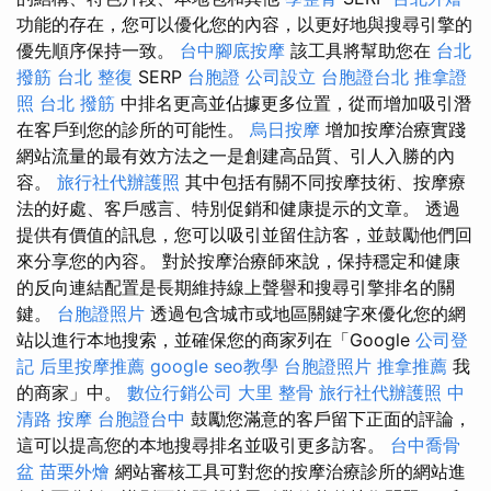
功能的存在，您可以優化您的內容，以更好地與搜尋引擎的
優先順序保持一致。
台中腳底按摩
該工具將幫助您在
台北
撥筋
台北 整復
SERP
台胞證
公司設立
台胞證台北
推拿證
照
台北 撥筋
中排名更高並佔據更多位置，從而增加吸引潛
在客戶到您的診所的可能性。
烏日按摩
增加按摩治療實踐
網站流量的最有效方法之一是創建高品質、引人入勝的內
容。
旅行社代辦護照
其中包括有關不同按摩技術、按摩療
法的好處、客戶感言、特別促銷和健康提示的文章。 透過
提供有價值的訊息，您可以吸引並留住訪客，並鼓勵他們回
來分享您的內容。 對於按摩治療師來說，保持穩定和健康
的反向連結配置是長期維持線上聲譽和搜尋引擎排名的關
鍵。
台胞證照片
透過包含城市或地區關鍵字來優化您的網
站以進行本地搜索，並確保您的商家列在「Google
公司登
記
后里按摩推薦
google seo教學
台胞證照片
推拿推薦
我
的商家」中。
數位行銷公司
大里 整骨
旅行社代辦護照
中
清路 按摩
台胞證台中
鼓勵您滿意的客戶留下正面的評論，
這可以提高您的本地搜尋排名並吸引更多訪客。
台中喬骨
盆
苗栗外燴
網站審核工具可對您的按摩治療診所的網站進