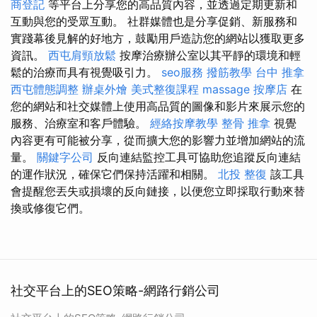
商登記
等平台上分享您的高品質內容，並透過定期更新和
互動與您的受眾互動。 社群媒體也是分享促銷、新服務和
實踐幕後見解的好地方，鼓勵用戶造訪您的網站以獲取更多
資訊。
西屯肩頸放鬆
按摩治療辦公室以其平靜的環境和輕
鬆的治療而具有視覺吸引力。
seo服務
撥筋教學
台中 推拿
西屯體態調整
辦桌外燴
美式整復課程
massage
按摩店
在
您的網站和社交媒體上使用高品質的圖像和影片來展示您的
服務、治療室和客戶體驗。
經絡按摩教學
整骨 推拿
視覺
內容更有可能被分享，從而擴大您的影響力並增加網站的流
量。
關鍵字公司
反向連結監控工具可協助您追蹤反向連結
的運作狀況，確保它們保持活躍和相關。
北投 整復
該工具
會提醒您丟失或損壞的反向鏈接，以便您立即採取行動來替
換或修復它們。
社交平台上的SEO策略-網路行銷公司