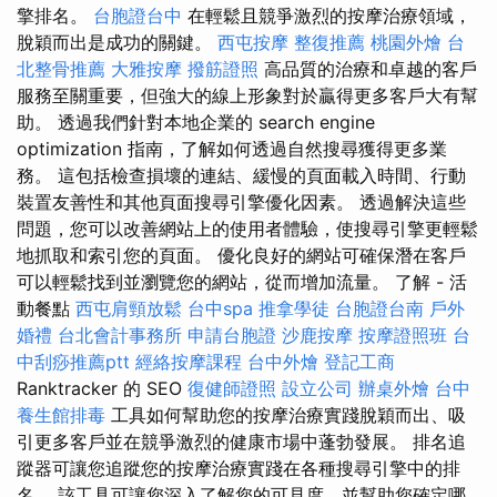
擎排名。
台胞證台中
在輕鬆且競爭激烈的按摩治療領域，
脫穎而出是成功的關鍵。
西屯按摩
整復推薦
桃園外燴
台
北整骨推薦
大雅按摩
撥筋證照
高品質的治療和卓越的客戶
服務至關重要，但強大的線上形象對於贏得更多客戶大有幫
助。 透過我們針對本地企業的 search engine
optimization 指南，了解如何透過自然搜尋獲得更多業
務。 這包括檢查損壞的連結、緩慢的頁面載入時間、行動
裝置友善性和其他頁面搜尋引擎優化因素。 透過解決這些
問題，您可以改善網站上的使用者體驗，使搜尋引擎更輕鬆
地抓取和索引您的頁面。 優化良好的網站可確保潛在客戶
可以輕鬆找到並瀏覽您的網站，從而增加流量。 了解 - 活
動餐點
西屯肩頸放鬆
台中spa
推拿學徒
台胞證台南
戶外
婚禮
台北會計事務所
申請台胞證
沙鹿按摩
按摩證照班
台
中刮痧推薦ptt
經絡按摩課程
台中外燴
登記工商
Ranktracker 的 SEO
復健師證照
設立公司
辦桌外燴
台中
養生館排毒
工具如何幫助您的按摩治療實踐脫穎而出、吸
引更多客戶並在競爭激烈的健康市場中蓬勃發展。 排名追
蹤器可讓您追蹤您的按摩治療實踐在各種搜尋引擎中的排
名。 該工具可讓您深入了解您的可見度，並幫助您確定哪