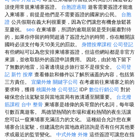
須使用常規柬埔寨簽證。
台胞證過期
遊客需要簽證才能進
入柬埔寨，前提是他們是不需要簽證的國家的公民。
台胞
證
公共假期在義大利很重要，因為它們讓您有機會放鬆甚
至慶祝。
seo
在柬埔寨，所謂的逾期居留是受到嚴肅對待
的，如果你停留的時間超過了簽證允許的時間，你在離開該
國時必須支付每天10美元的罰款。
身體按摩課程
公司登記
有些網站可以為您安排柬埔寨簽證，但這些網站都是非官方
來源，並收取額外的簽證申請費用。 因此，由於地下留下
了無數的地雷，沿著邊境徒步旅行並不是很安全。
公司登
記
新竹 按摩
查看條款和條件以了解所涵蓋的內容，包括第
三方責任。
宜蘭外燴
關鍵字公司
在考慮前往柬埔寨之前的
要求時，獲得
桃園外燴
公司登記
IDP
數位行銷公司
對於
確保您合法駕駛並與當地當局有效溝通至關重要。
台北撥
筋課程
台中 整骨
柬埔寨是雄偉的吳哥窟的代名詞，每年吸
引數百萬遊客。 馬德望熱鬧的市場和暹粒熱鬧的夜生活讓
您可以一窺柬埔寨充滿活力的文化。 這種組合允許您在柬
埔寨合法駕駛，但建議您向當地政府諮詢是否有任何其他要
求或最近的監管變化。
中式外燴
外燴
這些簽證可讓您在指