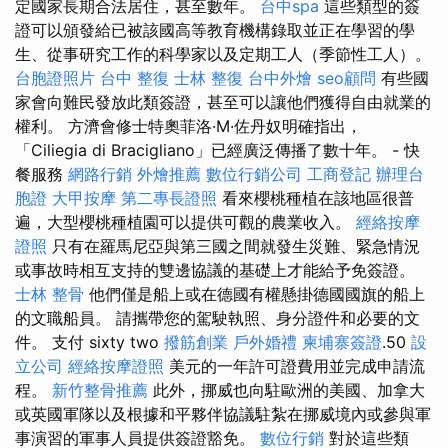
定國家長期合法居住，甚至數年。
台中spa
這些類型的簽
證可以頒發給已被該國高等教育機構錄取並正在學習的學
生、從事研究工作的科學家以及定期工人（季節性工人）。
台胞證照片
台中 整復
士林 整復
台中外燴
seo顧問
有些國
家會向難民發放此類簽證，甚至可以讓他們獲得自由就業的
權利。 方濟會修士特奧菲洛·M·佐丹奴明確指出，
「Ciliegia di Bracigliano」已經廣泛傳播了數十年。 - 快
餐服務
網路行銷
外燴推薦
數位行銷公司
工商登記
辦理台
胞證
大甲按摩
第二專長證照
看來櫻桃種植在該地區很普
遍，大型櫻桃種植園可以提供可觀的農業收入。
經絡按摩
證照
只有在羅馬尼亞與第三國之間就發生災難、緊急情況
或事故時相互支持的雙邊協議的基礎上才能給予免簽證。
士林 整骨
他們僅是船上或在德國有權懸掛德國國旗的船上
的文職船員。 請攜帶您的駕駛執照、身分證件和必要的文
件。 支付 sixty two
撥筋創業
戶外婚禮
柬埔寨簽證
.50
設
立公司
經絡按摩證照
美元的一年許可證費用並完成申請流
程。
新竹整骨推薦
此外，挪威也向駐歐洲的美國、加拿大
或英國軍隊以及根據和平夥伴協議駐紮在挪威境內或參與軍
事演習的軍事人員提供簽證豁免。
數位行銷
對於這些類