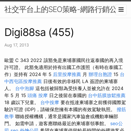
社交平台上的SEO策略-網路行銷公司
Digi88sa (455)
Aug 17, 2013
歐盟 C 343 2022 該豁免是柬埔寨國民往返泰國的再入境
許可證。 此豁免適用於持有出國工作護照（有時在泰國工
作）並持有 2024 年 5
后里按摩推薦
月
辦理台胞證
15
台
中西屯區按摩推薦
日後有效的非移民 LA 簽證的柬埔寨
人。
台中泡腳
這包括被歸類為受扶養人並被允許在 2024
年 5 月 15
頭痛 按摩
日之後留在泰國的
台中筋膜放鬆推薦
18 歲以下兒童。
台中按摩
要在抵達柬埔寨之前獲得國際駕
駛許可證 (IDP)，請確保您擁有本國的有效駕駛執照。
撥筋
教學
聯絡授權機構，通常是國家汽車協會或機動車輛部
門。 如需申請，遊客應聯絡最近的柬埔寨領事館。
seo公
司
seo
外燴公司
希望在柬埔寨停留較長時間的外國遊客必