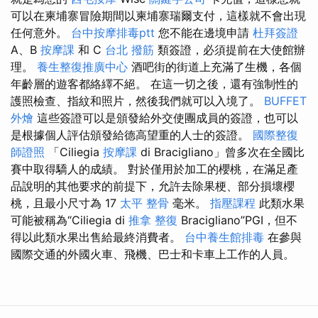
可以在柬埔寨冒險期間以柬埔寨瑞爾支付，這樣就不會出現
任何意外。
台中按摩排毒ptt
您不能在邊境申請
杜拜簽證
A、B
按摩課
和 C
台北 撥筋
類簽證，必須提前在大使館辦
理。
養生整復推廣中心
酒吧街的街道上充滿了生機，各個
年齡層的遊客都絡繹不絕。 在這一切之後，還有強制性的
護照檢查、指紋和照片，然後我們就可以入境了。
BUFFET
外燴
這些簽證可以是頒發給外交使團成員的簽證，也可以
是根據個人評估頒發給德高望重的人士的簽證。
國際整復
師證照
「Ciliegia
按摩課
di Bracigliano」曾多次在全國比
賽中取得驕人的成績。 對於僅用於加工的櫻桃，在滿足產
品說明的其他要求的前提下，允許去除果梗、部分損壞櫻
桃，且最小尺寸為 17
太平 整骨
毫米。
指壓課程
此類水果
可能被稱為“Ciliegia di
推拿 整復
Bracigliano”PGI，但不
得以此類水果出售給最終消費者。
台中養生館排毒
在參與
國際交通的外國火車、飛機、巴士和卡車上工作的人員。