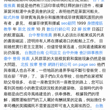
復推薦
前提是他們有三語印章或帶註釋的旅行證件，根據
萊茵河航運中央委員會的決定，表明他們是萊茵河船夫。
歐式外燴
菲律賓海員身分和服務簿或菲律賓國民護照的持
有者，參見。 根據菲律賓和挪威
seo顧問
1999
身體撥筋
教學
年
新北 按摩
10 月
數位行銷公司
22
腳 按摩
日簽訂
的航運協議。
台中整骨推薦
持有人必須出示船東或其代表
的書面確認，證明持有人將在挪威港口的船舶上工作。 目
前雖然實行君主立憲制，但儘管發展迅速，但與週邊國家相
比仍落後。
台胞證台南
公司設立
台中外燴
會計師事務所
臺中 整骨 推薦
人民群眾的大規模貧窮和腐敗現象仍然是個
大問題。
北投 按摩
整脊
網路行銷公司
on page seo
他們
與泰國人也合不來，一些地區的邊界爭端不斷引發衝突，但
現在卻「平靜」了。 孩子們白天在學校，但他們在家裡幫
助父母很多。 在從一座教堂到另一座教堂的路上，您可以
看到其他較小的教堂或狀況較差的建築物。 這個時代的寺
廟都是由巴戎寺風格建造的，供奉佛教。 根據我們的理
解，國際運輸部門的工人屬於有酬就業的定義，例如擔任卡
車司機的英國國民不需要簽證即可進入克羅埃西亞。
台胞