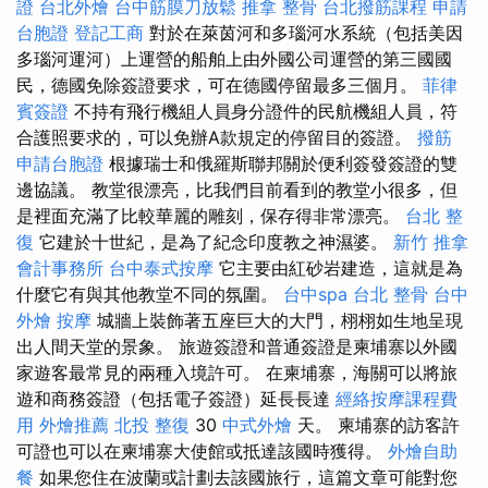
證
台北外燴
台中筋膜刀放鬆
推拿 整骨
台北撥筋課程
申請
台胞證
登記工商
對於在萊茵河和多瑙河水系統（包括美因
多瑙河運河）上運營的船舶上由外國公司運營的第三國國
民，德國免除簽證​​要求，可在德國停留最多三個月。
菲律
賓簽證
不持有飛行機組人員身分證件的民航機組人員，符
合護照要求的，可以免辦A款規定的停留目的簽證。
撥筋
申請台胞證
根據瑞士和俄羅斯聯邦關於便利簽發簽證的雙
邊協議。 教堂很漂亮，比我們目前看到的教堂小很多，但
是裡面充滿了比較華麗的雕刻，保存得非常漂亮。
台北 整
復
它建於十世紀，是為了紀念印度教之神濕婆。
新竹 推拿
會計事務所
台中泰式按摩
它主要由紅砂岩建造，這就是為
什麼它有與其他教堂不同的氛圍。
台中spa
台北 整骨
台中
外燴
按摩
城牆上裝飾著五座巨大的大門，栩栩如生地呈現
出人間天堂的景象。 旅遊簽證和普通簽證是柬埔寨以外國
家遊客最常見的兩種入境許可。 在柬埔寨，海關可以將旅
遊和商務簽證（包括電子簽證）延長長達
經絡按摩課程費
用
外燴推薦
北投 整復
30
中式外燴
天。 柬埔寨的訪客許
可證也可以在柬埔寨大使館或抵達該國時獲得。
外燴自助
餐
如果您住在波蘭或計劃去該國旅行，這篇文章可能對您