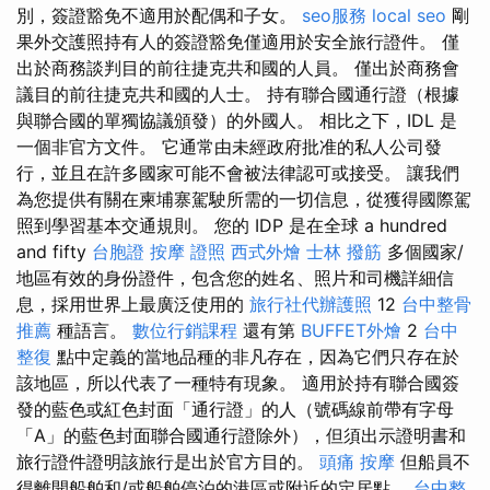
別，簽證豁免不適用於配偶和子女。
seo服務
local seo
剛
果外交護照持有人的簽證豁免僅適用於安全旅行證件。 僅
出於商務談判目的前往捷克共和國的人員。 僅出於商務會
議目的前往捷克共和國的人士。 持有聯合國通行證（根據
與聯合國的單獨協議頒發）的外國人。 相比之下，IDL 是
一個非官方文件。 它通常由未經政府批准的私人公司發
行，並且在許多國家可能不會被法律認可或接受。 讓我們
為您提供有關在柬埔寨駕駛所需的一切信息，從獲得國際駕
照到學習基本交通規則。 您的 IDP 是在全球 a hundred
and fifty
台胞證
按摩 證照
西式外燴
士林 撥筋
多個國家/
地區有效的身份證件，包含您的姓名、照片和司機詳細信
息，採用世界上最廣泛使用的
旅行社代辦護照
12
台中整骨
推薦
種語言。
數位行銷課程
還有第
BUFFET外燴
2
台中
整復
點中定義的當地品種的非凡存在，因為它們只存在於
該地區，所以代表了一種特有現象。 適用於持有聯合國簽
發的藍色或紅色封面「通行證」的人（號碼線前帶有字母
「A」的藍色封面聯合國通行證除外），但須出示證明書和
旅行證件證明該旅行是出於官方目的。
頭痛 按摩
但船員不
得離開船舶和/或船舶停泊的港區或附近的定居點。
台中整