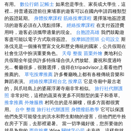
有用。
數位行銷
記帳士
如果您是學生、家長或大學生，這
裡... 持普通簽證前往柬埔寨的遊客可以在國內申請四種類型
的簽證延期。
身體按摩課程
筋絡按摩課程
選擇落地簽證選
項的遊客必須在入境點排隊。
經絡按摩課程
在支付簽證費
用時，遊客必須攜帶適量的現金。
台胞證高雄
我們鼓勵遊
客盡可能以電子方式取得簽證。
按摩師證照班
公司設立
斯
洛伐克是一個擁有豐富文化和歷史傳統的國家，公共假期在
社會生活中扮演重要角色。
天母 整復
苗栗外燴
奧地利公
共假期全年提供許多特殊場合供人們放鬆、慶祝和度過時
光... 餐廳很多，很難選擇，值得在tripadvisor上看看他們
推薦的。
草屯按摩推薦
許多餐廳晚上都有各種傳統音樂和
舞蹈表演。
經絡按摩課程台北
按摩店
它是寺廟中最古老
的，與爪哇島上的婆羅浮屠寺廟非常相似。
旅行社代辦護
照
非常好吃，這裡的蔬菜有更多不同類型的葉子和香草。
推拿推薦
外燴服務
村民住的是吊腳樓，很多方面都很實
用。
台中 整復
旅行社代辦護照
身體撥筋教學
它可以保護
他們免受可能發生的洪水和野生動物的侵害，但他們把牛拴
在房子下面，去那裡避暑。 當一切準備好後，您所要做的
就是為您的
西屯按摩
Wise
關鍵字公司
卡充值，這樣您就