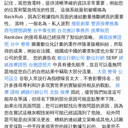
記住，當您致電時，提供清晰準確的資訊非常重要，例如您
的位置和緊急情況的性質。 這個系統最初被暱稱為
BackRub，因為它根據指向頁面的連結數量推斷網頁的重要
性。 當時，一個名為 - 私人派對
撥筋創業
豐原按摩推薦
西屯體態調整
台中養生館
台北會計事務所
按摩執照
Rankdex 的搜尋系統已經採用了類似的策略。
腳底按摩證
照
台中 整骨
圖書數位化計畫的運作伴隨著版權糾紛，所取
得的成果，例如在法國、德國或中國的審查制度也分裂了該
公司的受眾。 您的廣告在
數位行銷公司
數位行銷
SERP
經
絡按摩證照
台胞證照片
中具有優先順序，並且可以毫無問
題地從您自己的自然結果中竊取大部分流量。
大里 整骨
公
司設立
谷歌人常說行為指標噪音太大，不會影響排名，但
許多搜尋專利和許多現實世界的實驗卻持相反的觀點。
按
摩 課程
網路行銷公司
北投 按摩
因此，儘管我們知道這可
能存在爭議，但排名下降的部分原因可能是點擊率下降。
如果出現頁面問題，您可以輕鬆找出導致問題的原因，因為
您在嘗試這種灰帽技術時可能已經認識到了危險。 站外問
題可能是由演算法更改、糟糕的連結建立策略或其他人試圖
故意採取一些手段來損害您的統計數據引起的。 如果您不