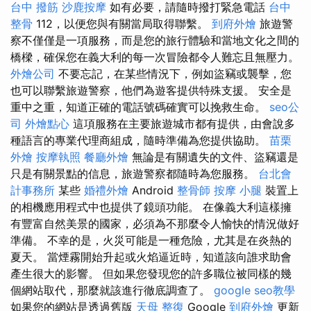
台中 撥筋
沙鹿按摩
如有必要，請隨時撥打緊急電話
台中
整骨
112，以便您與有關當局取得聯繫。
到府外燴
旅遊警
察不僅僅是一項服務，而是您的旅行體驗和當地文化之間的
橋樑，確保您在義大利的每一次冒險都令人難忘且無壓力。
外燴公司
不要忘記，在某些情況下，例如盜竊或襲擊，您
也可以聯繫旅遊警察，他們為遊客提供特殊支援。 安全是
重中之重，知道正確的電話號碼確實可以挽救生命。
seo公
司
外燴點心
這項服務在主要旅遊城市都有提供，由會說多
種語言的專業代理商組成，隨時準備為您提供協助。
苗栗
外燴
按摩執照
餐廳外燴
無論是有關遺失的文件、盜竊還是
只是有關景點的信息，旅遊警察都隨時為您服務。
台北會
計事務所
某些
婚禮外燴
Android
整骨師
按摩 小腿
裝置上
的相機應用程式中也提供了鏡頭功能。 在像義大利這樣擁
有豐富自然美景的國家，必須為不那麼令人愉快的情況做好
準備。 不幸的是，火災可能是一種危險，尤其是在炎熱的
夏天。 當煙霧開始升起或火焰逼近時，知道該向誰求助會
產生很大的影響。 但如果您發現您的許多職位被同樣的幾
個網站取代，那麼就該進行徹底調查了。
google seo教學
如果您的網站是透過舊版
天母 整復
Google
到府外燴
更新