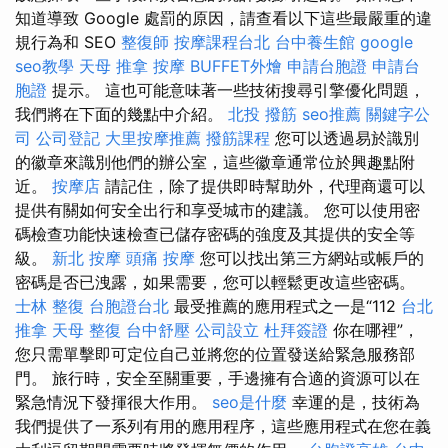
知道導致 Google 處罰的原因，請查看以下這些最嚴重的違
規行為和 SEO
整復師
按摩課程台北
台中養生館
google
seo教學
天母 推拿
按摩
BUFFET外燴
申請台胞證
申請台
胞證
提示。 這也可能意味著一些技術搜尋引擎優化問題，
我們將在下面的幾點中介紹。
北投 撥筋
seo推薦
關鍵字公
司
公司登記
大里按摩推薦
撥筋課程
您可以透過易於識別
的徽章來識別他們的辦公室，這些徽章通常位於興趣點附
近。
按摩店
請記住，除了提供即時幫助外，代理商還可以
提供有關如何安全出行和享受城市的建議。 您可以使用密
碼檢查功能快速檢查已儲存密碼的強度及其提供的安全等
級。
新北 按摩
頭痛 按摩
您可以找出第三方網站或帳戶的
密碼是否已洩露，如果需要，您可以輕鬆更改這些密碼。
士林 整復
台胞證台北
最受推薦的應用程式之一是“112
台北
推拿
天母 整復
台中舒壓
公司設立
杜拜簽證
你在哪裡”，
您只需單擊即可定位自己並將您的位置發送給緊急服務部
門。 旅行時，安全至關重要，手邊擁有合適的資源可以在
緊急情況下發揮很大作用。
seo是什麼
幸運的是，技術為
我們提供了一系列有用的應用程序，這些應用程式在您在義