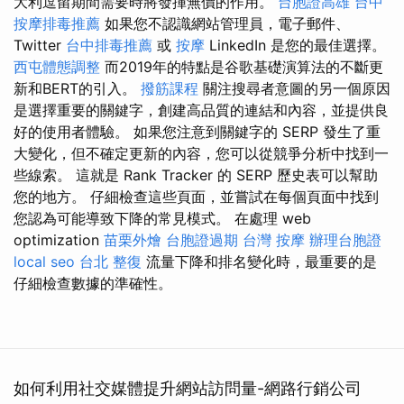
大利逗留期間需要時將發揮無價的作用。
台胞證高雄
台中
按摩排毒推薦
如果您不認識網站管理員，電子郵件、
Twitter
台中排毒推薦
或
按摩
LinkedIn 是您的最佳選擇。
西屯體態調整
而2019年的特點是谷歌基礎演算法的不斷更
新和BERT的引入。
撥筋課程
關注搜尋者意圖的另一個原因
是選擇重要的關鍵字，創建高品質的連結和內容，並提供良
好的使用者體驗。 如果您注意到關鍵字的 SERP 發生了重
大變化，但不確定更新的內容，您可以從競爭分析中找到一
些線索。 這就是 Rank Tracker 的 SERP 歷史表可以幫助
您的地方。 仔細檢查這些頁面，並嘗試在每個頁面中找到
您認為可能導致下降的常見模式。 在處理 web
optimization
苗栗外燴
台胞證過期
台灣 按摩
辦理台胞證
local seo
台北 整復
流量下降和排名變化時，最重要的是
仔細檢查數據的準確性。
如何利用社交媒體提升網站訪問量-網路行銷公司