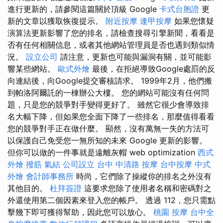
進行更新的，請參閱這篇關於頂級 Google
卡式台胞證
更
新的文章以獲取恢復提示。
附近按摩
逢甲按摩
如果您懷疑
演算法更新影響了您的排名，請檢查搜尋引擎新聞，看看是
否有任何相關信息，或者其他網站管理員是否也遇到類似情
況。
設立公司
請注意，更新也可能與漏洞有關，並可能影
響某些網站。
歐式外燴
最後，在拒絕導致Google處罰的反
向連結後，向Google提交審核請求。 1999年2月，他們搬
到帕洛阿爾託的一棟辦公大樓。 您的網站可能沒有任何問
題，只是您的競爭對手變得更好了。 雖然它很少會導致排
名大幅下降，但如果您全面下降了一些排名，那麼值得看看
您的競爭對手正在做什麼。 顯然，沒有萬無一失的方法可
以保護自己免受您一無所知的未來 Google 更新的影響。
但你可以做的一件事就是遠離灰帽 web optimization
西式
外燴
撥筋
氣結
公司設立
台中 中清路 按摩
台中按摩
中式
外燴
會計師事務所
時尚，它們除了操縱你的排名之外沒有
其他目的。
杜拜簽證
這要求您除了使用者名稱和密碼對之
外還使用第二個因素來登入您的帳戶。 透過 112，您只需點
擊幾下即可獲得幫助，因此您可以放心。
桃園 按摩
台中全