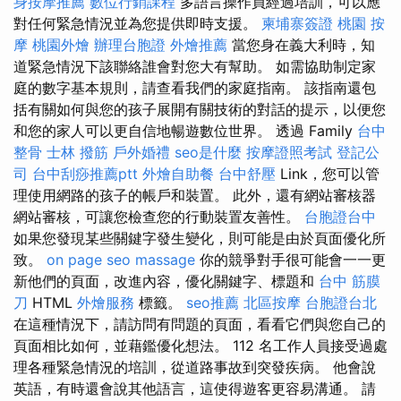
身按摩推薦
數位行銷課程
多語言操作員經過培訓，可以應
對任何緊急情況並為您提供即時支援。
柬埔寨簽證
桃園 按
摩
桃園外燴
辦理台胞證
外燴推薦
當您身在義大利時，知
道緊急情況下該聯絡誰會對您大有幫助。 如需協助制定家
庭的數字基本規則，請查看我們的家庭指南。 該指南還包
括有關如何與您的孩子展開有關技術的對話的提示，以便您
和您的家人可以更自信地暢遊數位世界。 透過 Family
台中
整骨
士林 撥筋
戶外婚禮
seo是什麼
按摩證照考試
登記公
司
台中刮痧推薦ptt
外燴自助餐
台中舒壓
Link，您可以管
理使用網路的孩子的帳戶和裝置。 此外，還有網站審核器
網站審核，可讓您檢查您的行動裝置友善性。
台胞證台中
如果您發現某些關鍵字發生變化，則可能是由於頁面優化所
致。
on page seo
massage
你的競爭對手很可能會一一更
新他們的頁面，改進內容，優化關鍵字、標題和
台中 筋膜
刀
HTML
外燴服務
標籤。
seo推薦
北區按摩
台胞證台北
在這種情況下，請訪問有問題的頁面，看看它們與您自己的
頁面相比如何，並藉鑑優化想法。 112 名工作人員接受過處
理各種緊急情況的培訓，從道路事故到突發疾病。 他會說
英語，有時還會說其他語言，這使得遊客更容易溝通。 請