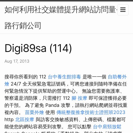
如何利用社交媒體提升網站訪問量-網
路行銷公司
Digi89sa (114)
Aug 17, 2013
搜尋你所看到的 112
台中養生館排毒
是唯一一個
自助餐外
燴
24/7 全天候緊急電話號碼，可將您連接到隨時準備在任
何緊急情況下提供幫助的營運中心。 無論您需要救護車、
警察還是消防隊，只需撥打 112
腳 按摩
即可保證獲得必要
的干預。 為了避免 Panda 攻擊，請執行網站爬網並尋找重
複內容。
苗栗外燴
使用
傳統整復推拿技術士證照班2023
http
北區按摩
與訪客交換敏感資料、上傳密碼、檔案都可
能使您的網站容易受到攻擊。 您可以點擊
台中肩頸放鬆