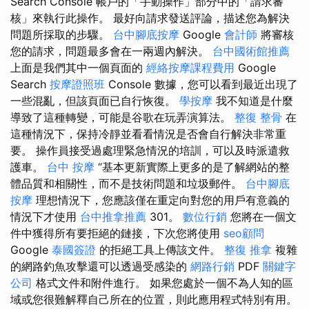
Search Console 帳戶的「手動操作」部分中的「請求審
核」來執行此操作。 最好向請求發送評論，描述您為解決
問題所採取的步驟。
台中腳底按摩
Google
會計師
將審核
您的請求，問題最多會在一兩週內解決。
台中國術館推薦
上面是我們其中一個頁面的
經絡按摩課程費用
Google
Search
按摩證照班
Console 數據，您可以看到最近出現了
一些混亂，但該頁面已自行恢復。
學按摩
我不知道是什麼
導致了這種轉變，可能是谷歌在玩弄演算法。
整復 整骨
在
這種情況下，保持冷靜並看看情況是否會自行解決非常重
要。 操作員接受過處理緊急情況的培訓，可以及時派遣救
護車。
台中 按摩
“基本更新實際上更多的是了解網站的整
體品質和相關性，而不是技術問題和垃圾郵件。
台中腳底
按摩
理想情況下，您應該僅在重定向對您的用戶有意義的
情況下才使用
台中推拿推薦
301。
數位行銷
您將在一個文
件中獲得所有要拒絕的鏈接，下次您將使用
seo顧問
Google
泰國簽證
的拒絕工具上傳該文件。
整復 推拿
複雜
的網路釣魚攻擊還可以透過受感染的
網路行銷
PDF
關鍵字
公司
格式文件和附件進行。 如果您處於一個不為人知的區
域或您很難解釋自己所在的位置，則此應用程式特別有用。