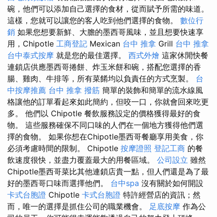
碗，他們可以添加自己選擇的食材，從而賦予所需的味道。
這樣，您就可以讓您的客人吃到他們選擇的食物。
數位行
銷
如果您想要新鮮、大膽的墨西哥風味，並且想要快速享
用，Chipotle
工商登記
Mexican
台中 推拿
Grill
台中 推拿
台中泰式按摩
就是您的最佳選擇。
西式外燴
這家休閒快餐
連鎖店供應墨西哥捲餅、炸玉米餅和碗，搭配您選擇的香
腸、雞肉、牛排等，所有菜餚均以負責任的方式烹製。
台
中按摩推薦
台中 推拿
撥筋
簡單的裝飾和簡單的流水線風
格讓他的訂單看起來如此簡約，但咬一口，你就會回來吃更
多。 他們以 Chipotle 餐飲服務設定的價格獲得最好的食
物。 這些服務確保不同口味的人們在一個地方獲得他們選
擇的食物。 如果你想在Chipotle墨西哥餐廳享用美食，你
必須考慮時間的限制。 Chipotle
按摩證照
登記工商
的餐
飲速度很快，並盡力覆蓋最大的用餐區域。
公司設立
雖然
Chipotle墨西哥菜比其他連鎖店貴一點，但人們還是為了最
好的墨西哥口味而選擇他們。
台中spa
沒有關於如何開設
卡式台胞證
Chipotle
卡式台胞證
特許經營店的資訊；然
而，唯一的選擇是抓住公司的職業機會。
足底按摩
作為公