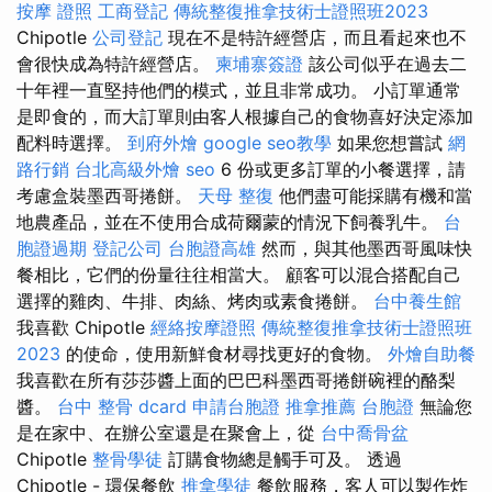
按摩 證照
工商登記
傳統整復推拿技術士證照班2023
Chipotle
公司登記
現在不是特許經營店，而且看起來也不
會很快成為特許經營店。
柬埔寨簽證
該公司似乎在過去二
十年裡一直堅持他們的模式，並且非常成功。 小訂單通常
是即食的，而大訂單則由客人根據自己的食物喜好決定添加
配料時選擇。
到府外燴
google seo教學
如果您想嘗試
網
路行銷
台北高級外燴
seo
6 份或更多訂單的小餐選擇，請
考慮盒裝墨西哥捲餅。
天母 整復
他們盡可能採購有機和當
地農產品，並在不使用合成荷爾蒙的情況下飼養乳牛。
台
胞證過期
登記公司
台胞證高雄
然而，與其他墨西哥風味快
餐相比，它們的份量往往相當大。 顧客可以混合搭配自己
選擇的雞肉、牛排、肉絲、烤肉或素食捲餅。
台中養生館
我喜歡 Chipotle
經絡按摩證照
傳統整復推拿技術士證照班
2023
的使命，使用新鮮食材尋找更好的食物。
外燴自助餐
我喜歡在所有莎莎醬上面的巴巴科墨西哥捲餅碗裡的酪梨
醬。
台中 整骨 dcard
申請台胞證
推拿推薦
台胞證
無論您
是在家中、在辦公室還是在聚會上，從
台中喬骨盆
Chipotle
整骨學徒
訂購食物總是觸手可及。 透過
Chipotle - 環保餐飲
推拿學徒
餐飲服務，客人可以製作炸