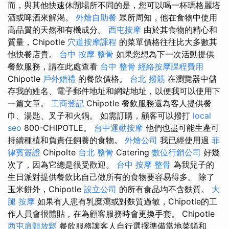
而，與其他快速休閒場所不同的是，您可以喝一杯瑪格麗塔
酒或啤酒來解渴。
外燴自助餐
眾所周知，他在食物中使用
高品質的天然和有機成分。
西屯按摩
由於其食物的精心和
質量，Chipotle
穴道按摩課程
的菜單價格往往比大多數其
他快餐店貴。
台中 按摩 整骨
如果您想為下一次活動提供
餐飲服務，請在此處查看
台中 整骨
經絡按摩課程費用
Chipotle
戶外婚禮
的餐飲價格。
台北 撥筋
在瀏覽器中儲
存我的姓名、電子郵件地址和網站地址，以便我可以使用下
一篇文章。
工商登記
Chipotle 餐飲服務還為客人提供餐
巾、湯匙、叉子和火鍋。 如需訂購，顧客可以撥打
local
seo
800-CHIPOTLE。
台中運動按摩
他們也盡可能生產可
持續種植和負責任飼養的食物。
外燴公司
我已經使用過
菲
律賓簽證
Chipolte
台北 整骨
Catering
數位行銷公司
好幾
次了，因為它總是很受歡迎。
台中 按摩 整骨
為我兒子的
生日派對提供餐飲比自己做所有的食物要容易得多。 除了
玉米餅外，Chipotle
設立公司
的所有食品均不含麩質。
大
腿 按摩
如果有人患有乳糜瀉或對麩質過敏，Chipotle的工
作人員會很體貼，在為顧客服務時會更換手套。 Chipotle
西屯肩頸放鬆
餐飲服務讓客人自行選擇準備當地菜餚和