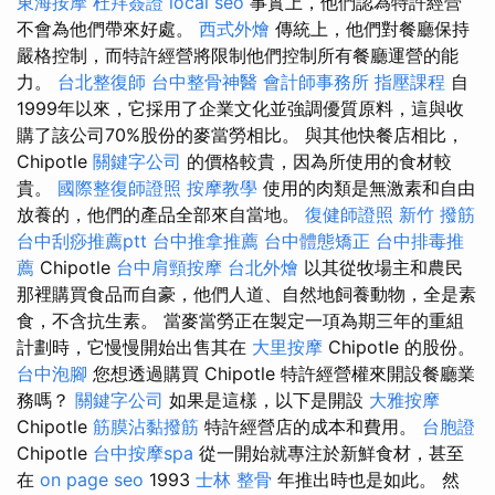
東海按摩
杜拜簽證
local seo
事實上，他們認為特許經營
不會為他們帶來好處。
西式外燴
傳統上，他們對餐廳保持
嚴格控制，而特許經營將限制他們控制所有餐廳運營的能
力。
台北整復師
台中整骨神醫
會計師事務所
指壓課程
自
1999年以來，它採用了企業文化並強調優質原料，這與收
購了該公司70%股份的麥當勞相比。 與其他快餐店相比，
Chipotle
關鍵字公司
的價格較貴，因為所使用的食材較
貴。
國際整復師證照
按摩教學
使用的肉類是無激素和自由
放養的，他們的產品全部來自當地。
復健師證照
新竹 撥筋
台中刮痧推薦ptt
台中推拿推薦
台中體態矯正
台中排毒推
薦
Chipotle
台中肩頸按摩
台北外燴
以其從牧場主和農民
那裡購買食品而自豪，他們人道、自然地飼養動物，全是素
食，不含抗生素。 當麥當勞正在製定一項為期三年的重組
計劃時，它慢慢開始出售其在
大里按摩
Chipotle 的股份。
台中泡腳
您想透過購買 Chipotle 特許經營權來開設餐廳業
務嗎？
關鍵字公司
如果是這樣，以下是開設
大雅按摩
Chipotle
筋膜沾黏撥筋
特許經營店的成本和費用。
台胞證
Chipotle
台中按摩spa
從一開始就專注於新鮮食材，甚至
在
on page seo
1993
士林 整骨
年推出時也是如此。 然