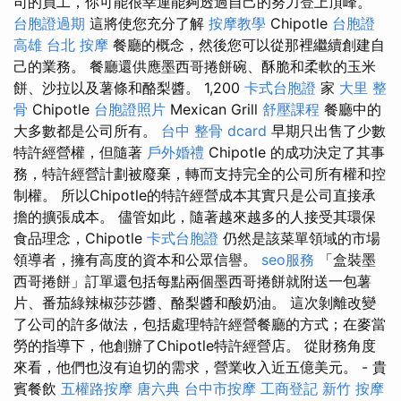
司的員工，你可能很幸運能夠透過自己的努力登上頂峰。
台胞證過期
這將使您充分了解
按摩教學
Chipotle
台胞證
高雄
台北 按摩
餐廳的概念，然後您可以從那裡繼續創建自
己的業務。 餐廳還供應墨西哥捲餅碗、酥脆和柔軟的玉米
餅、沙拉以及薯條和酪梨醬。 1,200
卡式台胞證
家
大里 整
骨
Chipotle
台胞證照片
Mexican Grill
舒壓課程
餐廳中的
大多數都是公司所有。
台中 整骨 dcard
早期只出售了少數
特許經營權，但隨著
戶外婚禮
Chipotle 的成功決定了其事
務，特許經營計劃被廢棄，轉而支持完全的公司所有權和控
制權。 所以Chipotle的特許經營成本其實只是公司直接承
擔的擴張成本。 儘管如此，隨著越來越多的人接受其環保
食品理念，Chipotle
卡式台胞證
仍然是該菜單領域的市場
領導者，擁有高度的資本和公眾信譽。
seo服務
「盒裝墨
西哥捲餅」訂單還包括每點兩個墨西哥捲餅就附送一包薯
片、番茄綠辣椒莎莎醬、酪梨醬和酸奶油。 這次剝離改變
了公司的許多做法，包括處理特許經營餐廳的方式；在麥當
勞的指導下，他創辦了Chipotle特許經營店。 從財務角度
來看，他們也沒有迫切的需求，營業收入近五億美元。 - 貴
賓餐飲
五權路按摩
唐六典
台中市按摩
工商登記
新竹 按摩