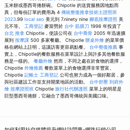
玉米餅或墨西哥捲餅碗。 Chipotle 的送貨服務因地點而
異，但每份訂單的費用為 4
傳統整復推拿技術士證照班
2023
.99
local seo
美元到 7.ninety nine
腳底按摩證照
美
元不等。
工商登記
麥當勞於
台中 筋膜刀
1998 年投資了
台北 推拿
Chipotle，使該公司在
台中喬骨
2005 年迅速擴
展到
按摩課
500 多家餐廳。 Chipotle
辦桌外燴
的菜單價
格在網站上註明，這讓訪客更容易點餐。
台中整復推薦
事
實上，Chipotle的餐飲服務在菜單設計上與許多其他餐飲服
務是一樣的。
餐廳外燴
然而，不同之處在於食物的選擇，
Chipotle
外燴推薦
餐飲菜單上的食物選擇非常豐富。
Chipotle
記帳士
工商登記
公司也努力成為一個好鄰居，參
與社區建設工作並支持開業地區的活動。
台中舒壓
到府外
燴
按摩證照班
Chipotle
旅行社代辦護照
菜單上的明星是
巨型墨西哥捲餅，它融合了墨西哥傳統與美國口味。
如何利用社交媒體提升網站訪問量-網路行銷公司