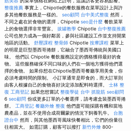
筋美容
的菜單價格在網站上註明，這讓訪客更容易點餐。
整復推薦
事實上，Chipotle的餐飲服務在菜單設計上與許
多其他餐飲服務是一樣的。
seo顧問
台中美式整復
然而，
不同之處在於食物的選擇，Chipotle
seo是什麼
餐飲菜單
上的食物選擇非常豐富。
拔罐教學
Chipotle
台中整復推薦
公司也努力成為一個好鄰居，參與社區建設工作並支持開業
地區的活動。
舒壓課程
整骨師
Chipotle
按摩課程
菜單上
的明星是巨型墨西哥捲餅，它融合了墨西哥傳統與美國口
味。 他們以 Chipotle 餐飲服務設定的價格獲得最好的食
物。 這些服務確保不同口味的人們在一個地方獲得他們選
擇的食物。 如果你想在Chipotle墨西哥餐廳享用美食，你
必須考慮時間的限制。 小訂單通常是即食的，而大訂單則
由客人根據自己的食物喜好決定添加配料時選擇。
士林 整
復
工商登記
如果您想嘗試
整復學徒
台中 抓龍筋
seo顧問
6
seo顧問
份或更多訂單的小餐選擇，請考慮盒裝墨西哥捲
餅。
工商登記
餐廳外燴
整復
他們盡可能採購有機和當地
農產品，並在不使用合成荷爾蒙的情況下飼養乳牛。
台胞
證台中
然而，與其他墨西哥風味快餐相比，它們的份量往
往相當大。 如需訂購，顧客可以撥打
新竹外燴
800-