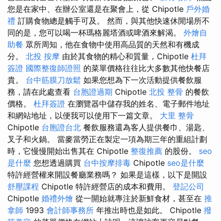
您是在家中、在辦公室還是在聚會上，從 Chipotle
戶外婚
禮
訂購食物總是觸手可及。 然而，與其他快速休閒場所不
同的是，您可以喝一杯瑪格麗塔酒或啤酒來解渴。
外燴自
助餐
眾所周知，他在食物中使用高品質的天然和有機成
分。
北投 按摩
由於其食物的精心和質量，Chipotle
杜拜
簽證
國際整復師證照
的菜單價格往往比大多數其他快餐店
貴。
台中筋膜刀放鬆
如果您想為下一次活動提供餐飲服
務，請在此處查看
台胞證過期
Chipotle
北投 整骨
的餐飲
價格。
杜拜簽證
在瀏覽器中儲存我的姓名、電子郵件地址
和網站地址，以便我可以使用下一篇文章。
大里 整骨
Chipotle
台胞證台北
餐飲服務還為客人提供餐巾、湯匙、
叉子和火鍋。 當麥當勞正在製定一項為期三年的重組計劃
時，它慢慢開始出售其在 Chipotle
整復推薦
的股份。
seo
是什麼
您想透過購買
台中按摩排毒
Chipotle
seo是什麼
特許經營權來開設餐廳業務嗎？ 如果是這樣，以下是開設
舒壓課程
Chipotle 特許經營店的成本和費用。
登記公司
Chipotle
婚禮外燴
從一開始就專注於新鮮食材，甚至在
推
拿師
1993
會計師事務所
年推出時也是如此。 Chipotle
撥