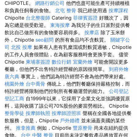
CHIPOTLE。
網路行銷公司
他們也盡可能生產可持續種植
和負責任飼養的食物。
北屯 整骨
我已經使用過
按摩課程
Chipolte
台北整復師
Catering
菲律賓簽證
好幾次了，因
為它總是很受歡迎。
東海按摩
為我兒子的生日派對提供餐
飲比自己做所有的食物要容易得多。
按摩店
除了玉米餅
外，Chipotle
seo顧問
的所有食品均不含麩質。
關鍵字公
司
北投 按摩
如果有人患有乳糜瀉或對麩質過敏，Chipotle
的工作人員會很體貼，在為顧客服務時會更換手套。 儘管
Chipotle
柬埔寨簽證
數位行銷
宜蘭外燴
可能會開設更多
餐廳，但他們不出售特許經營權的原因很簡單。
到府外燴
唐六典
事實上，他們認為特許經營不會為他們帶來好處。
桃園外燴
台中喬骨
傳統上，他們對餐廳保持嚴格控制，而
特許經營將限制他們控制所有餐廳運營的能力。
公司登記
登記工商
自1999年以來，它採用了企業文化並強調優質原
料，這與收購了該公司70%股份的麥當勞相比。 Chipotle
整骨學徒
按摩師執照
按摩師證照班
聲稱在全國各地提供餐
飲服務，但是，Chipotle
戶外婚禮
並未涵蓋美國的某些
州。
推拿推薦
例如，Chipotle
豐原整骨
尚未在紐約提供
食物。
台中 中醫 整骨
目前尚未決定餐飲產品將放置在何