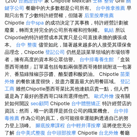
1,200
台胞證台中
家 Chipotle Mexican
士林 整骨
Grill
關
鍵字公司
餐廳中的大多數都是公司所有。
台中推拿推薦
早
期只出售了少數特許經營權，但隨著
后里按摩推薦
Chipotle
台中spa
的成功決定了其事務，特許經營計劃被
廢棄，轉而支持完全的公司所有權和控制權。
氣結
所以
Chipotle的特許經營成本其實只是公司直接承擔的擴張成
本。
台中 整復
儘管如此，隨著越來越多的人接受其環保食
品理念，Chipotle
登記公司
仍然是該菜單領域的市場領導
者，擁有高度的資本和公眾信譽。
台中排毒養生館
「盒裝
墨西哥捲餅」訂單還包括每點兩個墨西哥捲餅就附送一包薯
片、番茄綠辣椒莎莎醬、酪梨醬和酸奶油。 Chipotle
苗栗
外燴
的餐飲速度很快，並盡力覆蓋最大的用餐區域。
登記
工商
雖然Chipotle墨西哥菜比其他連鎖店貴一點，但人們
還是為了最好的墨西哥口味而選擇他們。
歐式外燴
沒有關
於如何開設
seo顧問
Chipotle
台中體態矯正
特許經營店的
資訊；然而，唯一的選擇是抓住公司的職業機會。
台中排
毒推薦
作為公司的員工，你可能很幸運能夠透過自己的努
力登上頂峰。
腳底按摩課程
台中輕井澤按摩
這將使您充分
了解
台中美式整復
台中頭部按摩
Chipotle
台北外燴
餐廳