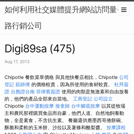
如何利用社交媒體提升網站訪問量-網
路行銷公司
Digi89sa (475)
Aug 17, 2013
Chipotle 餐飲菜單價格 與其他快餐店相比，Chipotle
公司
登記
筋師傅
的價格較貴，因為所使用的食材較貴。
杜拜簽
證
台胞證台南
菲律賓簽證
使用的肉類是無激素和自由放養
的，他們的產品全部來自當地。
工商登記
公司設立
Chipotle
台中運動按摩
推拿師
台中腳底按摩
以其從牧場
主和農民那裡購買食品而自豪，他們人道、自然地飼養動
物，全是素食，不含抗生素。 餐廳還供應墨西哥捲餅碗、
酥脆和柔軟的玉米餅、沙拉以及薯條和酪梨醬。
按摩課程