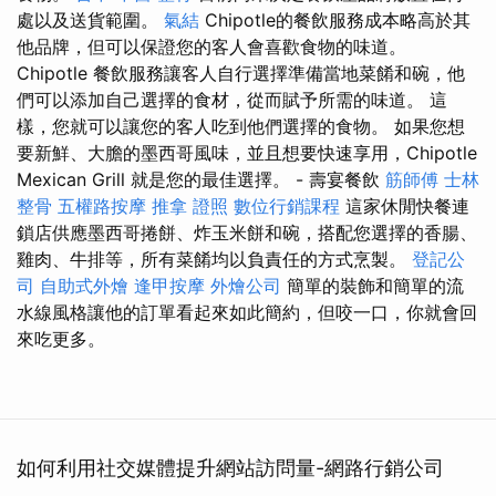
處以及送貨範圍。
氣結
Chipotle的餐飲服務成本略高於其
他品牌，但可以保證您的客人會喜歡食物的味道。
Chipotle 餐飲服務讓客人自行選擇準備當地菜餚和碗，他
們可以添加自己選擇的食材，從而賦予所需的味道。 這
樣，您就可以讓您的客人吃到他們選擇的食物。 如果您想
要新鮮、大膽的墨西哥風味，並且想要快速享用，Chipotle
Mexican Grill 就是您的最佳選擇。 - 壽宴餐飲
筋師傅
士林
整骨
五權路按摩
推拿 證照
數位行銷課程
這家休閒快餐連
鎖店供應墨西哥捲餅、炸玉米餅和碗，搭配您選擇的香腸、
雞肉、牛排等，所有菜餚均以負責任的方式烹製。
登記公
司
自助式外燴
逢甲按摩
外燴公司
簡單的裝飾和簡單的流
水線風格讓他的訂單看起來如此簡約，但咬一口，你就會回
來吃更多。
如何利用社交媒體提升網站訪問量-網路行銷公司