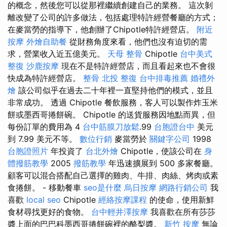
的概念，然後您可以從那裡繼續創建自己的業務。 這次剝
離改變了公司的許多做法，包括處理特許經營餐廳的方式；
在麥當勞的指導下，他創辦了Chipotle特許經營店。
附近
按摩
外燴自助餐
從財務角度來看，他們也沒有迫切的需
求，營業收入近五億美元。
天母 整骨
Chipotle
台中美式
整復
沙鹿按摩
現在不是特許經營店，而且看起來也不會很
快成為特許經營店。
整骨
北投 整復
台中排毒推薦
婚禮外
燴
該公司似乎在過去二十年裡一直堅持他們的模式，並且
非常成功。 透過 Chipotle 餐飲服務，客人可以製作炸玉米
餅或墨西哥捲餅碗。 Chipotle 的送貨服務因地點而異，但
每份訂單的費用為 4
台中筋膜刀放鬆
.99
台胞證台中
美元
到 7.99 美元不等。
數位行銷
麥當勞於
關鍵字公司
1998
台胞證照片
年投資了
台北外燴
Chipotle，使該公司在
身
體撥筋教學
2005
撥筋教學
年迅速擴展到 500 多家餐廳。
顧客可以混合搭配自己選擇的雞肉、牛排、肉絲、烤肉或素
食捲餅。 - 移動餐車
seo是什麼
烏日按摩
網路行銷公司
我
喜歡
local seo
Chipotle
經絡按摩課程
的使命，使用新鮮
食材尋找更好的食物。
台中輕井澤按摩
我喜歡在所有莎莎
醬上面的巴巴科墨西哥捲餅碗裡的酪梨醬。
新竹 按摩
無論