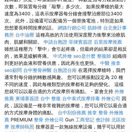
次數，即裝置每分鐘「敲擊」多少次。 如果按摩槍的最大
速度為3400，這表示按摩器每分鐘會撞擊治療部位3400
次。 此外，設備還可以配備另一個替換電池，特別是如果
您想要長時間按摩的話。
網路行銷公司
筋師傅
台北會計事
務所
台中油壓
這種高效的方法使用深度壓力衝擊來治療肌
肉、肌腱和關節。
申請台胞證
菲律賓簽證
后里按摩推薦
雖然這種壓力「擊中」會引起疼痛，但最終的結果卻是相反
的，效果是緩解疼痛。
中式外燴
seo是什麼
整復師
組織得
到更好的血液和營養供應，因此再生也更快。
中醫 推拿
seo顧問
台中整骨神醫
台胞證台南
在選擇按摩槍時，我們
通常對每分鐘的轉數感興趣。 您可以將振動設定為 20 種
不同的速度，因此每種類型的按摩都有足夠的變化。 這樣
您就可以以最合適的方式按摩所有痛點。 - 宴會主持
外燴
推薦
柬埔寨簽證
台中 整復
台中泰式按摩排毒
外燴公司
因
此，該設備是一種非常複雜的按摩槍，您可以用它以最合適
的方式按摩身體的痛點。
台中刮痧推薦
推拿 整骨
外燴推
薦
PREMIUM
整骨
外燴公司
Gun
工商登記
會計師
北區按
摩
按摩師執照
按摩器是一款無線按摩設備，幾乎可以用於