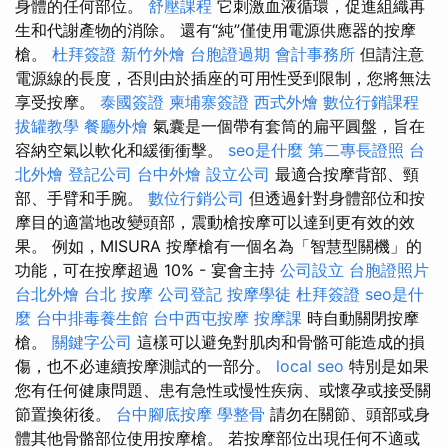
身體的任何部位。
舒壓課程
它刺激血液循環，促進組織再
生和代謝產物的消除。 還有“純”僅使用電源供應器的按摩
槍。
杜拜簽證
新竹外燴
台胞證過期
會計事務所
但請注意
電源線的長度，否則由於插座的可用性受到限制，您將無法
享受按摩。
泰國簽證
柬埔寨簽證
西式外燴
數位行銷課程
拔罐教學
餐廳外燴
氣囊是一個帶有套筒的扁平圓盤，旨在
容納空氣以軟化和緩衝衝擊。
seo是什麼
第二專長證照
台
北外燴
登記公司
台中外燴
設立公司
最適合按摩背部、頸
部、手臂和手腕。
數位行銷公司
但透過針對身體部位和按
摩目的適當地改變頭部，震動槍按摩可以達到更有效的效
果。 例如，MISURA 按摩槍有一個名為「智慧型關機」的
功能，可在按摩超過 10% - 宴會主持
公司設立
台胞證照片
台北外燴
台北 按摩
公司登記
按摩學徒
杜拜簽證
seo是什
麼
台中排毒養生館
台中西屯按摩
按摩課
時自動關閉按摩
槍。
關鍵字公司
這樣可以避免對肌肉和骨骼可能造成的損
傷，也不必連續按摩測試的一部分。
local seo
特別是如果
您有任何健康問題、患有急性或慢性疾病、或懷孕或接受關
節置換術後。
台中腳底按摩
學整骨
請勿在關節、頭部或身
體其他骨骼部位使用按摩槍。 若按摩部位出現任何不適或