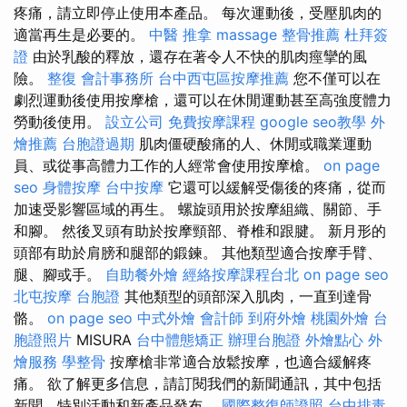
疼痛，請立即停止使用本產品。 每次運動後，受壓肌肉的
適當再生是必要的。
中醫 推拿
massage
整骨推薦
杜拜簽
證
由於乳酸的釋放，還存在著令人不快的肌肉痙攣的風
險。
整復
會計事務所
台中西屯區按摩推薦
您不僅可以在
劇烈運動後使用按摩槍，還可以在休閒運動甚至高強度體力
勞動後使用。
設立公司
免費按摩課程
google seo教學
外
燴推薦
台胞證過期
肌肉僵硬酸痛的人、休閒或職業運動
員、或從事高體力工作的人經常會使用按摩槍。
on page
seo
身體按摩
台中按摩
它還可以緩解受傷後的疼痛，從而
加速受影響區域的再生。 螺旋頭用於按摩組織、關節、手
和腳。 然後叉頭有助於按摩頸部、脊椎和跟腱。 新月形的
頭部有助於肩膀和腿部的鍛鍊。 其他類型適合按摩手臂、
腿、腳或手。
自助餐外燴
經絡按摩課程台北
on page seo
北屯按摩
台胞證
其他類型的頭部深入肌肉，一直到達骨
骼。
on page seo
中式外燴
會計師
到府外燴
桃園外燴
台
胞證照片
MISURA
台中體態矯正
辦理台胞證
外燴點心
外
燴服務
學整骨
按摩槍非常適合放鬆按摩，也適合緩解疼
痛。 欲了解更多信息，請訂閱我們的新聞通訊，其中包括
新聞、特別活動和新產品發布。
國際整復師證照
台中排毒