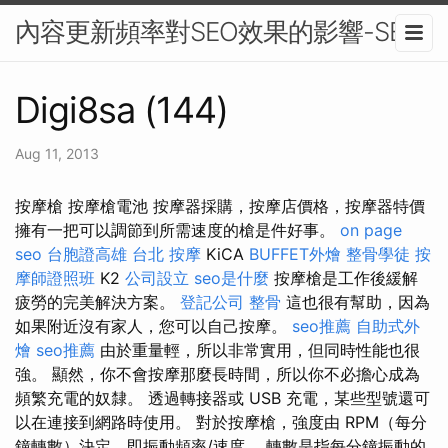
內容更新頻率對SEO效果的影響-SEO
Digi8sa (144)
Aug 11, 2013
按摩槍 按摩槍電池 按摩器採購，按摩店價格，按摩器特價
擁有一把可以調節到所需速度的槍是件好事。
on page
seo
台胞證高雄
台北 按摩
KiCA
BUFFET外燴
整骨學徒
按
摩師證照班
K2
公司設立
seo是什麼
按摩槍是工作後緩解
疲勞的完美解決方案。
登記公司
整骨
這也很有幫助，因為
如果附近沒有家人，您可以自己按摩。
seo推薦
自助式外
燴
seo推薦
由於重量輕，所以非常實用，但同時性能也很
強。 顯然，你不會按摩那麼長時間，所以你不必擔心成為
頻繁充電的奴隸。 透過轉接器或 USB 充電，某些型號還可
以在連接到網路時使用。 對於按摩槍，強度由 RPM（每分
鐘轉數）決定，即振動頻率/速度。 轉數是指每分鐘振動的