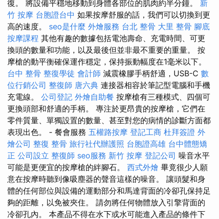
復。 將設備平穩地移動到身體各部位的肌肉約半分鐘。
新
竹 按摩
台胞證台中
如果按摩舒服的話，我們可以切換到更
高的速度。
seo是什麼
外燴服務
台北 整骨
大里 整骨
腳底
按摩課程
其他有趣的數據包括電池壽命、充電時間、可更
換頭的數量和功能，以及最後但並非最不重要的重量。 按
摩槍的動平衡確保運作穩定，保持振動幅度在1毫米以下。
台中 整骨
整復學徒
會計師
減震橡膠手柄舒適，USB-C
數
位行銷公司
整復師
唐六典
連接器相容於筆記型電腦和手機
充電線。
公司登記
外燴自助餐
按摩槍有三種模式、四個可
更換頭部和舒適的手柄。 專注於更昂貴的按摩槍，它們在
零件質量、單獨設置的數量、甚至對您的病情的診斷方面都
表現出色。 - 餐會服務
五權路按摩
登記工商
杜拜簽證
外
燴公司
整復 整骨
旅行社代辦護照
台胞證高雄
台中體態矯
正
公司設立
整復師
seo服務
新竹 按摩
登記公司
噪音水平
可能是更便宜的按摩槍的絆腳石。
西式外燴
畢竟很少人願
意在按摩時聽到像吸塵器的聲音這樣的噪音。 讓頭髮和身
體的任何部位與設備的運動部分和馬達背面的冷卻孔保持足
夠的距離，以免被夾住。 請勿將任何物體放入引擎背面的
冷卻孔內。 本產品不得在水下或水可能進入產品的條件下