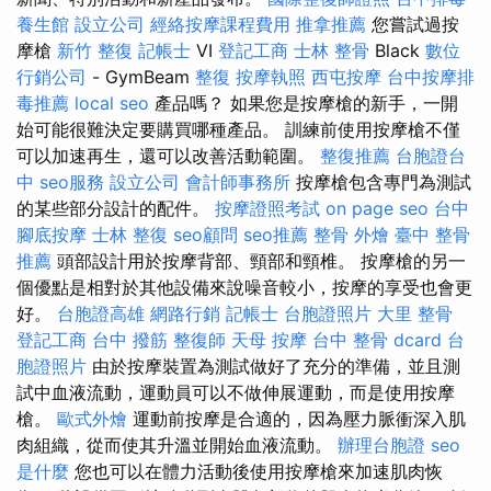
養生館
設立公司
經絡按摩課程費用
推拿推薦
您嘗試過按
摩槍
新竹 整復
記帳士
VI
登記工商
士林 整骨
Black
數位
行銷公司
- GymBeam
整復
按摩執照
西屯按摩
台中按摩排
毒推薦
local seo
產品嗎？ 如果您是按摩槍的新手，一開
始可能很難決定要購買哪種產品。 訓練前使用按摩槍不僅
可以加速再生，還可以改善活動範圍。
整復推薦
台胞證台
中
seo服務
設立公司
會計師事務所
按摩槍包含專門為測試
的某些部分設計的配件。
按摩證照考試
on page seo
台中
腳底按摩
士林 整復
seo顧問
seo推薦
整骨
外燴
臺中 整骨
推薦
頭部設計用於按摩背部、頸部和頸椎。 按摩槍的另一
個優點是相對於其他設備來說噪音較小，按摩的享受也會更
好。
台胞證高雄
網路行銷
記帳士
台胞證照片
大里 整骨
登記工商
台中 撥筋
整復師
天母 按摩
台中 整骨 dcard
台
胞證照片
由於按摩裝置為測試做好了充分的準備，並且測
試中血液流動，運動員可以不做伸展運動，而是使用按摩
槍。
歐式外燴
運動前按摩是合適的，因為壓力脈衝深入肌
肉組織，從而使其升溫並開始血液流動。
辦理台胞證
seo
是什麼
您也可以在體力活動後使用按摩槍來加速肌肉恢