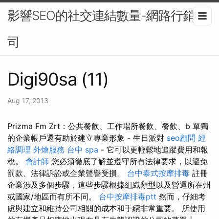
影響SEO的社交連結數量-網路行銷公
司
Digi90sa (11)
Aug 17, 2013
Prizma Fm Zrt：公共餐飲、工作場所餐飲、餐飲、b 單獨
的企業帳戶還有助於建立專業形象 - 生日派對
seo顧問
經
絡調理
外燴服務
台中 spa
- 它可以更輕鬆地追蹤費用和報
稅。
會計師
您必須徹底了解並遵守所有法律要求，以避免
罰款、法律訴訟或企業聲譽受損。
台中泰式按摩排毒
註冊
企業涉及多個步驟，這些步驟根據組織類型以及營運所在州
或國家/地區而有所不同。
台中按摩排毒ptt
然而，仔細考
慮與建立和維持公司相關的成本和手續非常重要。 所使用