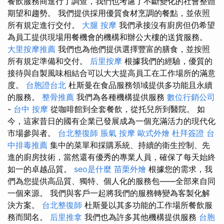
餐飲服務商進行了調查，我們也考慮了不斷變化的社會整體
期望和趨勢。 我們提供採用優質食材烹調的餐點，並依照
所有規定進行交付。
大腿 按摩
我們承接沒有廚房但仍希望
為員工提供現場用餐機會的機構和辦公大樓的送貨服務。
大里按摩推薦
我們也為他們提供選擇豐富的膳食，並按照
所有規定準備和交付。
后里按摩
根據我們的經驗，優質的
接待與自製風味相結合可以大大提高員工在工作場所的滿意
度。
台胞證台北
杜斯曼在食品服務領域提供多功能且永續
的服務。
整骨推薦
我們為各種機構提供服務
數位行銷公司
-
台中 按摩
從咖啡館到全套餐飲，從托兒所到醫院。 如
今，這家昔日的國有企業已發展成為一個充滿活力的現代化
市場參與者。
台北整復師
脹氣 按摩
歐式外燴
杜拜簽證
台
中排毒推薦
集中的菜單和採購系統、持續的衛生控制、先
進的廚房技術，當然還有優秀的專業人員，確保了每天始終
如一的卓越品質。
seo是什麼
苗栗外燴
根據您的需求，我
們為您提供高品質、獨特、個人化的服務包——全部來自同
一個來源。 我們與客戶一起將我們的服務轉變為客製化解
決方案。
台北整復師
杜斯曼以其多功能的工作場所餐飲服
務而聞名。
后里推拿
我們也為許多其他機構提供服務
台胞