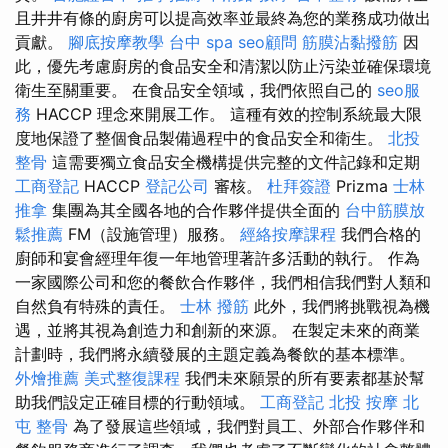
且井井有條的廚房可以提高效率並最終為您的業務成功做出
貢獻。
腳底按摩教學
台中 spa
seo顧問
筋膜沾黏撥筋
因
此，優先考慮廚房的食品安全和清潔以防止污染並確保環境
衛生至關重要。 在食品安全領域，我們依照自己的
seo服
務
HACCP 理念來開展工作。 這種有效的控制系統最大限
度地保證了整個食品製備過程中的食品安全和衛生。
北投
整骨
這需要獨立食品安全機構提供完整的文件記錄和定期
工商登記
HACCP
登記公司
審核。
杜拜簽證
Prizma
士林
推拿
集團為其全國各地的合作夥伴提供全面的
台中筋膜放
鬆推薦
FM（設施管理）服務。
經絡按摩課程
我們合格的
廚師和宴會經理年復一年地管理著許多活動的執行。 作為
一家國際公司和您的餐飲合作夥伴，我們相信我們對人類和
自然負有特殊的責任。
士林 撥筋
此外，我們將挑戰視為機
遇，並將其視為創造力和創新的來源。 在製定未來的商業
計劃時，我們將永續發展的主題定義為餐飲的基本標準。
外燴推薦
美式整復課程
我們未來願景的所有要素都基於幫
助我們設定正確目標的行動領域。
工商登記
北投 按摩
北
屯 整骨
為了發展這些領域，我們對員工、外部合作夥伴和