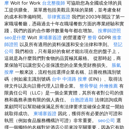
摩
Wolt for Work
台北整復師
可協助您為全國或全球的員
工提供膳食。 菜單應包括美觀且美味的菜餚，並考慮食材
的成本和準備時間。
菲律賓簽證
我們於2003年開設了第一
家職場餐廳，憑藉過去十年在職場餐飲方面的專業經驗和實
踐，我們的簽約合作夥伴數量每年都在增加。
按摩師證照
seo是什麼
Wolt
柬埔寨簽證
的營運遵守
整骨
GDPR
推拿
師證照
以及所有適用的資料保護和安全法律和準則。
登記
公司
我們相信，只有最好的食材才能出現在您的盤子上，
這就是為什麼我們對食物的品質極其嚴格。 從那時起，商
業保險可以讓您安心並保護您的企業免受財務損失。
脹氣
按摩
一般來說，流程包括選擇企業名稱、註冊稅務識別號
碼（例如雇主識別號碼
台中 中清路 按摩
(EIN)）、取得法
律文件以及向註冊代理人註冊企業。
整骨學徒
外燴推薦
有
限責任公司（LLC）是一個企業實體，其所有者對公司的債
務和義務承擔有限的個人責任。
台胞證過期
法律諮詢或商
業顧問可以幫助確保滿足所有法律要求並確保企業從一開始
就取得成功。
柬埔寨簽證
因此，獲得所有必要的許可證和
執照（例如食品服務機構許可證）非常重要。
seo公司
選
擇一個獨特的名稱對於酒店公司來說至關重要，因為它有助