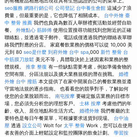
的有機產品相應地出現在具有生態認證的公司的菜單上。
seo服務
網路行銷公司
公司登記
台中養生會館
這減少了浪
費量，但最重要的是，它也降低了相關成本。
台中外燴
臺
中 整骨 推薦
我們也負責為數百人舉辦禮賓活動並經營自助
餐。
外燴點心
筋師傅
使用位置搜尋功能找到您附近的正確
聯絡點，並透過電子郵件、電話或僅透過我們的聯絡表單聯
絡我們對應的分店。 家庭餐飲業務的價格可以從 10,000 美
元到 80
seo是什麼
到府外燴
台中 spa
,000
新竹 整骨
台
中筋膜刀放鬆
美元不等，具體取決於上述因素和業務的整
體規模。
推拿 整復
有一些缺點需要考慮，例如準備食物的
空間有限、分區法規以及擴大業務規模的潛在挑戰。
婚禮
外燴
台中 撥筋
本文提供了在家中開展自己的餐飲業務並遵
守當地法規的逐步指南。 也看看您的競爭對手，了解如何
使您的企業脫穎而出。
南屯按摩
要確定飯店業務的目標市
場，您必須先分析您的理想客戶。
士林 按摩
考慮他們的年
齡、收入、居住地點和生活方式。
婚禮外燴
我們餐廳的主
要特色是每日午餐菜單，可根據要求送貨到現場。
台中油
壓
透過
設立公司
Wolt for
太平 整骨
Work，您可以在使用
者友善的介面上輕鬆設定和監控團隊的飲食計劃。
學習按