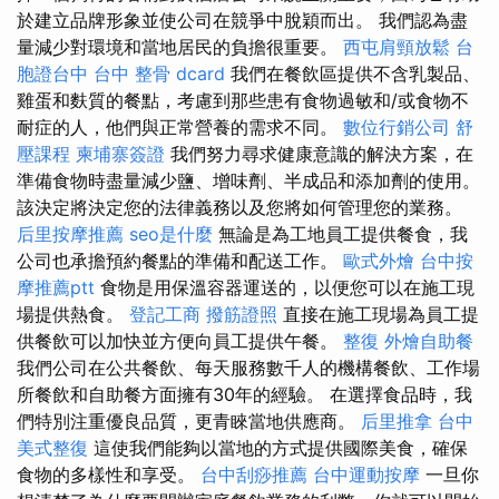
於建立品牌形象並使公司在競爭中脫穎而出。 我們認為盡
量減少對環境和當地居民的負擔很重要。
西屯肩頸放鬆
台
胞證台中
台中 整骨 dcard
我們在餐飲區提供不含乳製品、
雞蛋和麩質的餐點，考慮到那些患有食物過敏和/或食物不
耐症的人，他們與正常營養的需求不同。
數位行銷公司
舒
壓課程
柬埔寨簽證
我們努力尋求健康意識的解決方案，在
準備食物時盡量減少鹽、增味劑、半成品和添加劑的使用。
該決定將決定您的法律義務以及您將如何管理您的業務。
后里按摩推薦
seo是什麼
無論是為工地員工提供餐食，我
公司也承擔預約餐點的準備和配送工作。
歐式外燴
台中按
摩推薦ptt
食物是用保溫容器運送的，以便您可以在施工現
場提供熱食。
登記工商
撥筋證照
直接在施工現場為員工提
供餐飲可以加快並方便向員工提供午餐。
整復
外燴自助餐
我們公司在公共餐飲、每天服務數千人的機構餐飲、工作場
所餐飲和自助餐方面擁有30年的經驗。 在選擇食品時，我
們特別注重優良品質，更青睞當地供應商。
后里推拿
台中
美式整復
這使我們能夠以當地的方式提供國際美食，確保
食物的多樣性和享受。
台中刮痧推薦
台中運動按摩
一旦你