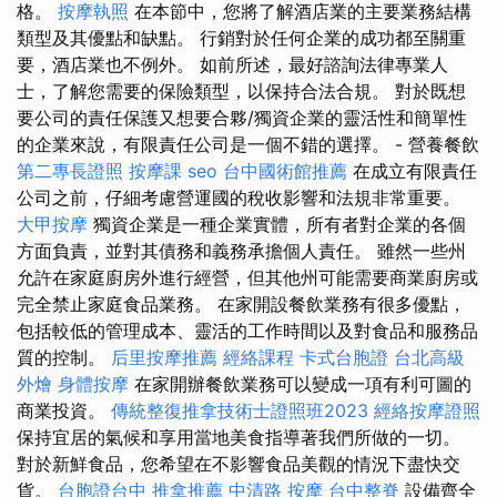
格。
按摩執照
在本節中，您將了解酒店業的主要業務結構
類型及其優點和缺點。 行銷對於任何企業的成功都至關重
要，酒店業也不例外。 如前所述，最好諮詢法律專業人
士，了解您需要的保險類型，以保持合法合規。 對於既想
要公司的責任保護又想要合夥/獨資企業的靈活性和簡單性
的企業來說，有限責任公司是一個不錯的選擇。 - 營養餐飲
第二專長證照
按摩課
seo
台中國術館推薦
在成立有限責任
公司之前，仔細考慮營運國的稅收影響和法規非常重要。
大甲按摩
獨資企業是一種企業實體，所有者對企業的各個
方面負責，並對其債務和義務承擔個人責任。 雖然一些州
允許在家庭廚房外進行經營，但其他州可能需要商業廚房或
完全禁止家庭食品業務。 在家開設餐飲業務有很多優點，
包括較低的管理成本、靈活的工作時間以及對食品和服務品
質的控制。
后里按摩推薦
經絡課程
卡式台胞證
台北高級
外燴
身體按摩
在家開辦餐飲業務可以變成一項有利可圖的
商業投資。
傳統整復推拿技術士證照班2023
經絡按摩證照
保持宜居的氣候和享用當地美食指導著我們所做的一切。
對於新鮮食品，您希望在不影響食品美觀的情況下盡快交
貨。
台胞證台中
推拿推薦
中清路 按摩
台中整脊
設備齊全