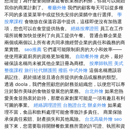
想清楚了為什麼要開辦家庭餐飲業務的利弊，你就可以開始
寫你的商業計劃了。
餐廳外燴
我們的顧客每天可以從多種
不同的多道菜菜單中或從預先安排的菜餚中進行選擇。
學
按摩課程
食物放在保溫容器中提供，這樣即使沒有加熱選
項，您也可以在食堂提供熱食。
經絡按摩證照
員工在工作
場所就餐加快並便利了向員工提供午餐。 普通合夥企業是
兩個或兩個以上所有者共同承擔經營企業的責任和義務的商
業實體。
seo推薦
它們還可能限制廚房的大小和效率——
使使用家庭廚房的資格更加複雜。
自助餐外燴
此外，最好
確保該名稱尚未被其他企業註冊為商標。
按摩師執照
美式
整復課程
旅行社代辦護照
撥筋
中式外燴
這個名稱應該容
易記住、易於描述並且適合所提供的食品或服務的類型。
透過 doola，我們會照顧您的財務並組織您，以便您可以專
注於製作美味的食物並發展您的業務。
台北外燴
如果您熱
愛美食並熱衷於款待，那麼在家創業可能是一項有趣且有利
可圖的事業。
經絡調理證照
台胞證台北
辦桌外燴
如果處
理不當，食品和飲料處理可能會導致許多責任。 商業保險
承保責任索賠、財產損失和其他風險。
台北高級外燴
seo
接下來，您需要取得開辦餐飲業務所需的許可證、執照和資